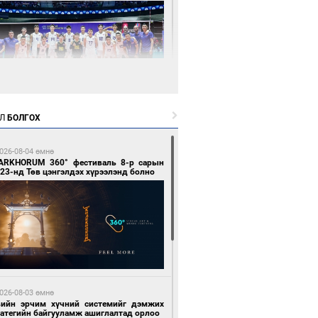
1 цагийн өмнө өмнө
Л
БОЛГОХ
өөдөр сондгой тоогоор төгссөн улсын
гаартай автомашинтай иргэдэд шатахуун
гоно
026-08-04 өмнө
ARKHORUM 360° фестиваль 8-р сарын
23-нд Төв цэнгэлдэх хүрээлэнд болно
1 цагийн өмнө өмнө
Х-ын дарга С.Бямбацогт Сутай хайрхны
гэрийг тахих тахилгад оролцлоо
026-08-03 өмнө
вийн эрчим хүчний системийг дэмжих
ратегийн байгууламж ашиглалтад орлоо