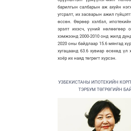
барилгын салбарын аж ахуйн нэгж
угсралт, их засварын ажил гүйцэт
өссөн. Өөрөөр хэлбэл, ипотекий
эрэлт ихэсч, үүний нөлөөгөөр 
хэмжээнд 2000-2010 онд жилд дун
2020 оны байдлаар 15.6 мянгад хү
хугацаанд 63.6 хувиар өсөхөд үл 
хоёр их наяд төгрөгт хүрсэн.
УЗБЕКИСТАНЫ ИПОТЕКИЙН КОРПО
ТЭРБУМ ТӨГРӨГИЙН БА