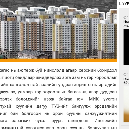
ШУУ
1
Но
жо
агас нь аж төрж буй нийслэлд агаар, хөрсний бохирдол
1
лыг цогц байдлаар шийдвэрлэх арга зам нь гэр хорооллыг
Со
69 
кийн хөнгөлөлттэй зээлийн үндсэн зорилго нь иргэдийг
жуулах, улмаар гэр хорооллыг багасгаж, дээр дурдсан
двэрлэх боломжийг нээж байгаа юм. МИК үүсгэн
тухай хуулийн дагуу ТУЗ-ийг байгуулж эрсдэлийн
цийг бий болгосон нь орон сууцны санхүүжилтийн
лага хэрэгжих чухал суурь тавигдсан. Ипотекийн
 амжилттай хэрэгжсэнээр орон сууцны борлуулалтын