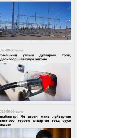
1 цагийн өмнө өмнө
ргаан цагаан мэнгэтэй харагчин үхэр
өр
026-08-03 өмнө
томашинд улсын дугаарын тэгш,
ндгойгоор шатахуун олгоно
1 цагийн өмнө өмнө
роо орохгүй, өдөртөө 28-30 хэм дулаан
йна
026-08-03 өмнө
Нямбаатар: Ял авсан мань луйварчин
дэнэтээс төрсөн алдартан гээд сууж
агдсан