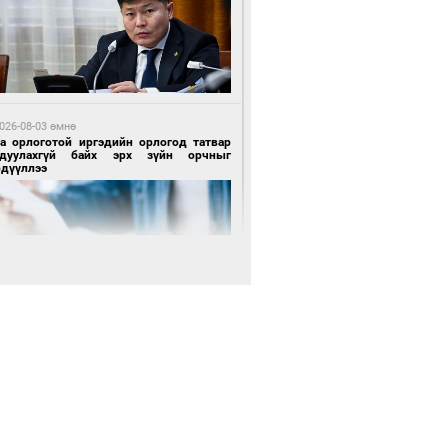
 өдрийн өмнө өмнө
х төрлийн шатахууны импортыг шуурхай
вэрлэхэд гурван яам хамтран ажиллана
026-08-03 өмнө
га орлоготой иргэдийн орлогод татвар
гдуулахгүй байх эрх зүйн орчныг
рдүүллээ
 өдрийн өмнө өмнө
АТ ТӨХК “Боинг” компанитай хамтын
иллагаагаа өргөжүүлнэ
026-08-04 өмнө
имийн масс олимпиад"-д Орхон аймгийн
-н 2055 сурагч хамрагджээ