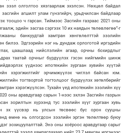
Өн
ду
лан зээл олголтоо хязгаарлаж эхэлсэн. Нөхцөл байдал
ол
2
 засгийн агшилт улам гүнзгийрч, урьдчилсан байдлаар
Хөш
эх тооцоо ч гарсан. Тиймээс Засгийн газраас 2021 оны
гаалж, эдийн засгаа сэргээх 10 их наядын төлөвлөгөө”-г
лжааны банкуудтай хамтран хөнгөлөлттэй зээлийн
эн билээ. Эдгээрийн нэг нь дундаж орлоготой иргэдийн
лах, цаашлаад нийслэлийн агаар, орчны бохирдлыг
мьдрах таатай орчныг бүрдүүлэх гэсэн нийгмийн шинж
1
С.
ийдвэрлэх үүднээс ипотекийн зургаан хувийн хүүтэй
во
2
та
“Ну
рийн хэрэгжилтийг эрчимжүүлэх чиглэл байсан юм.
жилтийн тогтвортой тогтолцоог бүрдүүлэх хөтөлбөрийг
мтран хэрэгжүүлсэн. Тухайн үед ипотекийн зээлийн хүү
020 оны аравдугаар сарын 1-нээс эхлэн Засгийн газрын
асан зорилтын хүрээнд тус зээлийн хүүг зургаан хувь
ийн эх үүсвэр нь улсын төсвөөс бус орон сууцны
энд өмнө нь олгогдсон зээлийн эргэн төлөлтөөр буюу
1
1
дэг зохицуулалттай. Энэ оны хоёроос аравдугаар сарыг
Со
Ав
95 
тат
гөлөлттэй зээлд хамрагдахаар нийт 23.7 мянган иргэнээс