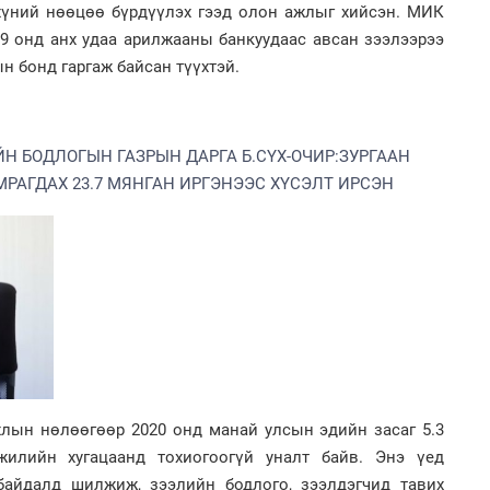
, хүний нөөцөө бүрдүүлэх гээд олон ажлыг хийсэн. МИК
1
09 онд анх удаа арилжааны банкуудаас авсан зээлээрээ
С.
ий
н бонд гаргаж байсан түүхтэй.
2
Б.
би
 БОДЛОГЫН ГАЗРЫН ДАРГА Б.СҮХ-ОЧИР:ЗУРГААН
МРАГДАХ 23.7 МЯНГАН ИРГЭНЭЭС ХҮСЭЛТ ИРСЭН
1
Н.
ас
та
2
Хө
та
хлын нөлөөгөөр 2020 онд манай улсын эдийн засаг 5.3
илийн хугацаанд тохиогоогүй уналт байв. Энэ үед
1
байдалд шилжиж, зээлийн бодлого, зээлдэгчид тавих