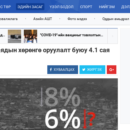
С ТӨР
ЭДИЙН ЗАСАГ
ҮЗЭЛ БОДОЛ
СПОРТ
НИЙГЭМ
ДЭЛ
рвалжлага
•
Азийн АШТ
•
Фото мэдээ
•
Оддын амьдрал
...
"COVID-19"-ийн вакциныг товлолтын...
аядын хөрөнгө оруулалт буюу 4.1 сая
ХУВААЛЦАХ
ЖИРГЭХ