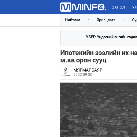
ЭХЛЭЛ
УЛ
Нийтлэл
•
Ярилцлага
•
Су
УБЕГ: Үндэсний энгийн гадаад
Ипотекийн зээлийн их н
м.кв орон сууц
МЯГМАРБАЯР
2022-09-30