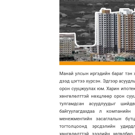
Манай улсын иргэдийн бараг тэн х
дээд цэгтээ хүрсэн. Эдгээр асууд
орон сууцжуулах юм. Харин ипоте
хөнгөлөлттэй нөхцлөөр орон сууц
тулгамдсан асуудлуудыг ший
байгуулагдахдаа л компанийн 
менежментийн засаглалын бүт
тогтолцоонд эрсдэлийн удирд
хөнгөлөлттэй зээлийн хөтөлбөр