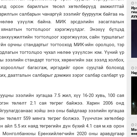
1
далд орсон барилгын төсөл хөтөлбөрүүд амжилттай
Ир
ги
арилгын салбарын чанаргүй зээлийг бууруулж байгаа нь
ду
 нөлөө үзүүлж байна. МИК эрсдэлийн засаглалын
хяналтын тогтолцоог хэрэгжүүлдэг. Энэхүү бүтцэд
санхүүжилтийн тогтолцоог хэрэгжүүлэх, сайн туршлагыг
үйн орчны стандартыг тогтооход МИК-ийн оролцоо, тэр
рдлагын тогтолцоо чухал нөлөө үзүүлсэн юм. Үүний үр
 зээлийн стандарт тогтох, хөрөнгийн зах зээлд холбох,
хорооллыг багасгаж, иргэдийг орон сууцтай болоход
2
Нар
их, даатгалын салбарыг дэмжих зэрэг салбар салбарт үр
цны зээлийн хугацаа 7.5 жил, хүү 16-20 хувь, 100 сая
ргэн төлөлт 2.1 сая төгрөг байжээ. Харин 2006 онд
гуулагдсанаас хойш энэ оны байдлаар зээлийн хугацаа
ргэн төлөлт 559 мянга төгрөг болжээ. Түүнчлэн хөтөлбөр
2
н айл 5.5 их наяд төгрөгийн дүн бүхий 4.1 сая м.кв орон
Мо
на Монголбанкны Ерөнхийлөгчийн 2020 оны аравдугаар
өн