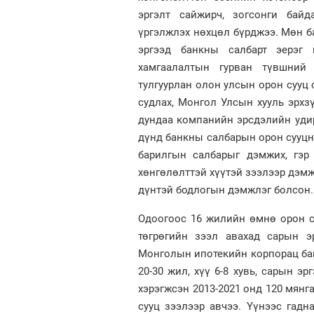
эргэлт сайжирч, зогсонги бай
үргэлжлэх нөхцөл бүрджээ. Мөн б
эргээд банкны салбарт эерэг
хамгаалалтын гурван түвшний 
тулгуурлан олон улсын орон сууц 
судлах, Монгол Улсын хууль эрхз
дундаа компанийн эрсдэлийн уди
дүнд банкны салбарын орон сууцны
барилгын салбарыг дэмжих, гэр 
хөнгөлөлттэй хүүтэй зээлээр дэмж
дүнтэй бодлогын дэмжлэг болсон.
Одоогоос 16 жилийн өмнө орон суу
төгрөгийн зээл авахад сарын э
Монголын ипотекийн корпорац бай
20-30 жил, хүү 6-8 хувь, сарын э
хэрэгжсэн 2013-2021 онд 120 мянга
сууц зээлээр авчээ. Үүнээс гад