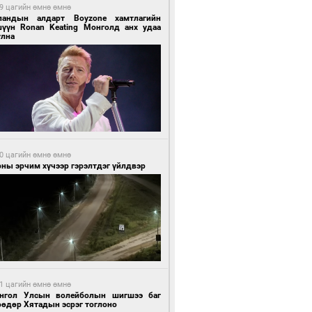
9 цагийн өмнө өмнө
ландын алдарт Boyzone хамтлагийн
шүүн Ronan Keating Монголд анх удаа
улна
0 цагийн өмнө өмнө
ны эрчим хүчээр гэрэлтдэг үйлдвэр
1 цагийн өмнө өмнө
нгол Улсын волейболын шигшээ баг
өөдөр Хятадын эсрэг тоглоно