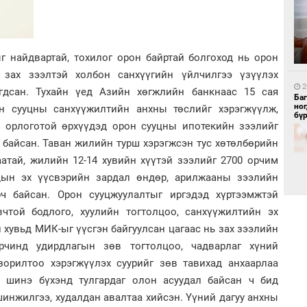
1
г найдвартай, тохилог орон байртай болгоход нь орон
Бү
тээ
 зах зээлтэй холбон санхүүгийн үйлчилгээ үзүүлэх
2
гдсан. Тухайн үед Азийн хөгжлийн банкнаас 15 сая
Ба
но
н сууцны санхүүжилтийн анхны төслийг хэрэгжүүлж,
бү
д орлоготой өрхүүдэд орон сууцны ипотекийн зээлийг
 байсан. Таван жилийн турш хэрэгжсэн тус хөтөлбөрийн
аатай, жилийн 12-14 хувийн хүүтэй зээлийг 2700 орчим
удын эх үүсвэрийн зардал өндөр, арилжааны зээлийн
1
ч байсан. Орон сууцжуулалтыг иргэдэд хүртээмжтэй
МИ
аж
чтой бодлого, хуулийн тогтолцоо, санхүүжилтийн эх
 хувьд МИК-ыг үүсгэн байгуулсан цагаас нь зах зээлийн
2
"Х
рчинд удирдлагын зөв тогтолцоо, чадварлаг хүний
ЕБС
зорилтоо хэрэгжүүлэх суурийг зөв тавихад анхаарлаа
д шинэ бүхэнд тулгардаг олон асуудал байсан ч бид
инжилгээ, худалдан авалтаа хийсэн. Үүний дагуу анхны