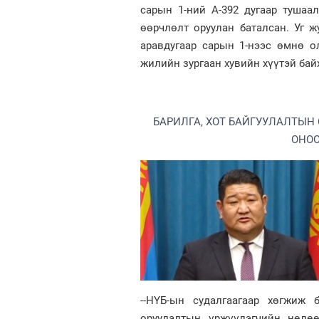
сарын 1-ний А-392 дугаар тушаа
өөрчлөлт оруулан баталсан. Уг 
аравдугаар сарын 1-нээс өмнө о
жилийн зургаан хувийн хүүтэй бай
БАРИЛГА, ХОТ БАЙГУУЛАЛТЫН 
ОНОО
--НҮБ-ын судалгаагаар хөгжиж
оруулалтын үржүүлэгчийн нөлө