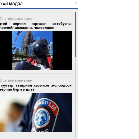
РХАЙ
МЭДЭЭ
7 цагийн өмнө өмнө
цтой зөрчил гаргасан автобусны
лоочийг ажлаас нь чөлөөлжээ
8 цагийн өмнө өмнө
гтуугаар тээврийн хэрэгсэл жолоодсон
зөрчил бүртгэгдлээ