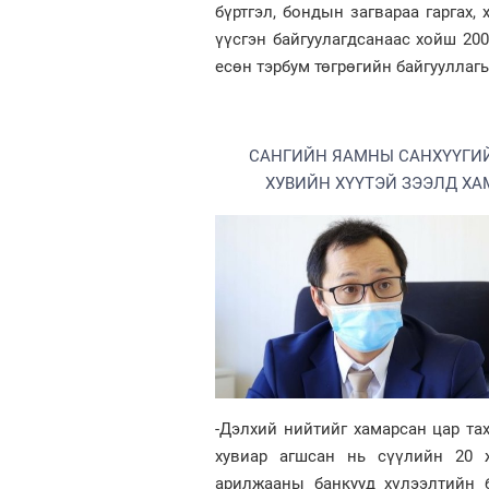
бүртгэл, бондын загвараа гаргах
үүсгэн байгуулагдсанаас хойш 20
есөн тэрбум төгрөгийн байгууллагы
САНГИЙН ЯАМНЫ САНХҮҮГИЙН
ХУВИЙН ХҮҮТЭЙ ЗЭЭЛД ХА
-Дэлхий нийтийг хамарсан цар та
хувиар агшсан нь сүүлийн 20 ж
арилжааны банкууд хүлээлтийн 