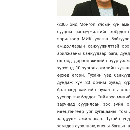
-2006 онд Монгол Улсын хүн амы
сууцны санхүүжилтийг хоёрдогч
зорилгоор МИК үүсгэн байгуула
ам.долларын санхүүжилттэй оро
арилжааны банкуудаар бага, дун
олгоод, дөрвөн жилийн нүүр үзэж
хүрээнд 10 хүртэлх жилийн хугац
өрхөд өгсөн. Тухайн үед банку
дундаж хүү 20 орчим хувьд хүр
болгоход хамгийн чухал нь онов
үүсвэр гэж боддог. Тиймээс миний
зарчимд суурилсан эрх зүйн о
нөөцтэйгөөр урт хугацааны том 
хандуулж ажилласан. Тухайн үе
хамтдаа суралцаж, анхны багцын ш