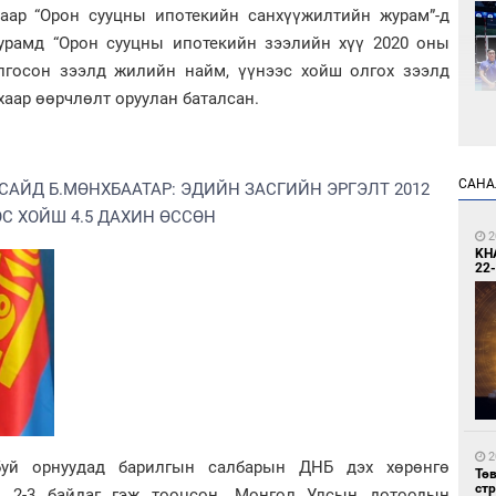
лаар “Орон сууцны ипотекийн санхүүжилтийн журам”-д
журамд “Орон сууцны ипотекийн зээлийн хүү 2020 оны
лгосон зээлд жилийн найм, үүнээс хойш олгох зээлд
хаар өөрчлөлт оруулан баталсан.
2
САНА
САЙД Б.МӨНХБААТАР: ЭДИЙН ЗАСГИЙН ЭРГЭЛТ 2012
Өн
ду
С ХОЙШ 4.5 ДАХИН ӨССӨН
ол
2
KH
22-
2
УИ
тэн
2
 буй орнуудад барилгын салбарын ДНБ дэх хөрөнгө
Тө
ст
ө 2-3 байдаг гэж тооцсон. Монгол Улсын дотоодын