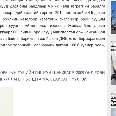
үүд 2020 оны байдлаар 4.6 их наяд төгрөгийн барилга
гэснээр эдийн засгийн эргэлт 2012 оноос хойш 4.5 дахин
н зээлийн хөтөлбөр хэрэгжиж эхэлснээр орон сууцны
орон сууцны үйлдвэрлэл ихэссэн. Жишээлбэл, улсын
джаар 9000 айлын орон сууц ашиглалтад орж байсан бол
2
Зу
рээд байна. Барилгын салбарын ДНБ хөтөлбөр хэрэгжсэн
өд
2
хөдлөх хөрөнгийн салбарынх дагаад 108.6 хувиар өсөж,
Ав
со
РАЦЫН ТУЗ-ИЙН ГИШҮҮН Ц.ЭНХБАЯР: 2009 ОНД ЕСӨН
ЙГУУЛЛАГЫН БОНД ГАРГАЖ БАЙСАН ТҮҮХТЭЙ
2
Бо
ба
2
Х.
Эр
хар