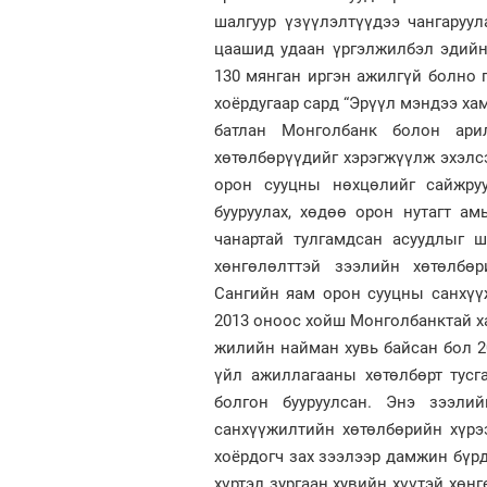
шалгуур үзүүлэлтүүдээ чангаруу
цаашид удаан үргэлжилбэл эдийн
130 мянган иргэн ажилгүй болно г
хоёрдугаар сард “Эрүүл мэндээ хам
батлан Монголбанк болон ари
хөтөлбөрүүдийг хэрэгжүүлж эхэлс
орон сууцны нөхцөлийг сайжруу
бууруулах, хөдөө орон нутагт а
чанартай тулгамдсан асуудлыг ш
хөнгөлөлттэй зээлийн хөтөлбө
Сангийн яам орон сууцны санхүү
2013 оноос хойш Монголбанктай ха
жилийн найман хувь байсан бол 2
үйл ажиллагааны хөтөлбөрт тусг
болгон бууруулсан. Энэ зээл
санхүүжилтийн хөтөлбөрийн хүрэ
хоёрдогч зах зээлээр дамжин бүрд
хүртэл зургаан хувийн хүүтэй хөн