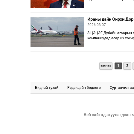
Ираны дайн Ойрхи Дорн
2026-03-07
З.ЦЭЦЭГ Дубайн агаарын о
компаниудад асар их хохи
өмнөх
1
2
Бидний тухай
Редакцийн бодлого
Сурталчилгаа
Веб сайтад агуулагдсан 