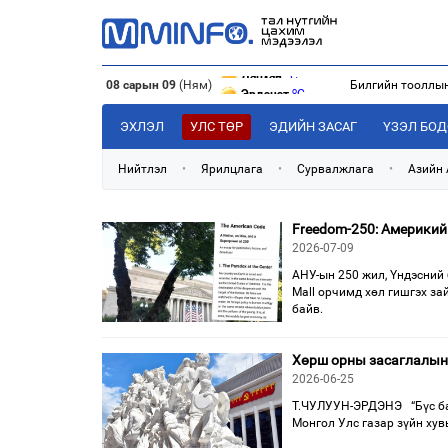
o
Дархан
C
o
Эрдэнэт
C
08 сарын 09
(Ням)
Билгийн тооллы
o
Улаанбаатар
C
o
Дархан
C
ЭХЛЭЛ
УЛС ТӨР
ЭДИЙН ЗАСАГ
ҮЗЭЛ БО
Нийтлэл
•
Ярилцлага
•
Сурвалжлага
•
Азийн
Freedom-250: Америкий
2026-07-09
АНУ-ын 250 жил, Үндэсний 
Mall орчимд хөл гишгэх за
байв.
Хөрш орны засаглалын 
2026-06-25
Т.ЧУЛУУН-ЭРДЭНЭ “Бүс ба 
Монгол Улс газар зүйн хув