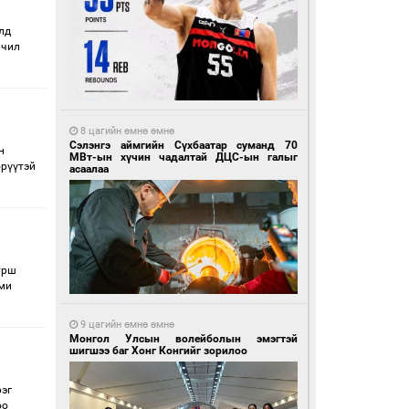
лд
рчил
8 цагийн өмнө өмнө
Сэлэнгэ аймгийн Сүхбаатар суманд 70
н
МВт-ын хүчин чадалтай ДЦС-ын галыг
өрүүтэй
асаалаа
урш
еми
9 цагийн өмнө өмнө
Монгол Улсын волейболын эмэгтэй
шигшээ баг Хонг Конгийг зорилоо
эг
оо