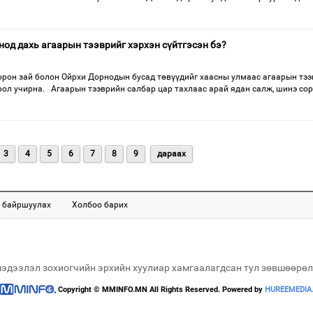
од дахь агаарын тээврийг хэрхэн сүйтгэсэн бэ?
рон зай болон Ойрхи Дорнодын бусад төвүүдийг хаасны улмаас агаарын тэ
рол учирна. Агаарын тээврийн салбар цар тахлаас арай ядан салж, шинэ со
3
4
5
6
7
8
9
дараах
 байршуулах
Холбоо барих
мэдээлэл зохиогчийн эрхийн хуулиар хамгаалагдсан тул зөвшөөрөл
Copyright © MMINFO.MN All Rights Reserved. Powered by
HUREEMEDIA