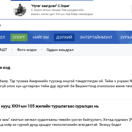
“Нутаг заагдсан” С.Зориг
С.Зориг агсны хөшөө Төв шуудангийн
өмнөх, нэгэн цагт АН-ын төв байр хэмээгдэж
н
МАН-ын 50 настнууд Хөвсгөлд, 40 настнууд нь Хэнтийд “хуралджэ
Энэ зуны туршид монголчууд эдийн засгийн
хямралыг утгаар нь эдэлсээр
ДОЛ
СПОРТ
НИЙГЭМ
ДЭЛХИЙ
ЭНТЕРТАЙНМЭНТ
ЗУРХ
Эрх зүйн үндэслэл нь тодорхойгүй “гадаад элч нарын” томилгоо
Сүүлийн үед Улаанбаатар болон аймгуудаас
 АШТ
•
Фото мэдээ
•
Оддын амьдрал
дэлхийн хотуудад биет төлөөлөгч
“С.Зоригийн талбай” болгочих, Хотын дарга аа?
н код
Төв шуудангийн урдах талбайд өнөөдрийг
хүртэл 27 жил байрласан С.Зориг
баяр. Тэр тусмаа Америкийн түүхэнд онцгой тэмдэглэгдэх ой. Тийм ч учраас N
йгүй олон хүн цугларсан тийм дүр зургийг би Вашингтонд очихоосоо өмнө тө
нууц: ХКН-ын 105 жилийн туршлагаас суралцах нь
зам” хамтын хөгжил судалгааны төвийн үүсгэн байгуулагч, Хятад судлаач (P
ьд хоёр их гүрний дунд оршдог геополитикийн өгөгдөлтэй. Энэхүү бодит