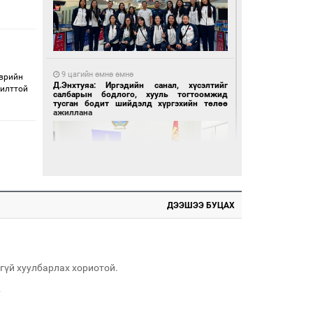
9 цагийн өмнө өмнө
эврийн
Д.Энхтуяа: Иргэдийн санал, хүсэлтийг
рилттой
салбарын бодлого, хууль тогтоомжид
тусган бодит шийдэлд хүргэхийн төлөө
ажиллана
ДЭЭШЭЭ БУЦАХ
9 цагийн өмнө өмнө
Үс засуулвал жаргал үргэлжид ирнэ
гүй хуулбарлах хориотой.
.