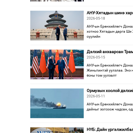
АНУ-Хятадын шинэ хари
2026-05-18
АНУ-ын Ерөнхийлөгч Донал
хотноо Хятадын дарга Ши 
сүүлийн
Дэлхий анхаарсан Тра
2026-05-15
АНУ-ын Ерөнхийлөгч Донал
Жиньпинтэй уулзлаа. Энэ 
ёсны том уулзалт
Ормузын хоолой дэлхий
2026-05-11
АНУ-ын Ерөнхийлөгч Донал
дайныг зогсоож чадсан, од
НҮБ: Дайн үргэлжилбэл