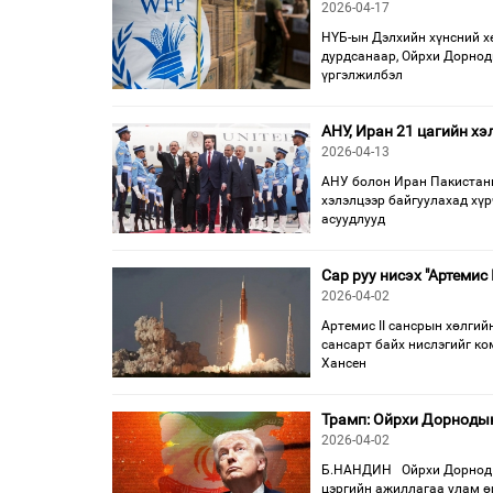
2026-04-17
НҮБ-ын Дэлхийн хүнсний х
дурдсанаар, Ойрхи Дорнод
үргэлжилбэл
АНУ, Иран 21 цагийн х
2026-04-13
АНУ болон Иран Пакистаны
хэлэлцээр байгуулахад хүр
асуудлууд
Сар руу нисэх "Артемис
2026-04-02
Артемис II сансрын хөлгий
сансарт байх нислэгийг ко
Хансен
Трамп: Ойрхи Дорнодын
2026-04-02
Б.НАНДИН Ойрхи Дорнод д
цэргийн ажиллагаа улам ө