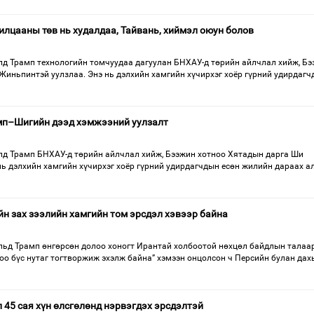
лцааны төв нь худалдаа, Тайвань, хиймэл оюун болов
д Трамп технологийн томчуудаа дагуулан БНХАУ-д төрийн айлчлал хийж, Б
Жиньпинтэй уулзлаа. Энэ нь дэлхийн хамгийн хүчирхэг хоёр гүрний удирдаг
мп–Шигийн дээд хэмжээний уулзалт
д Трамп БНХАУ-д төрийн айлчлал хийж, Бээжин хотноо Хятадын дарга Ши
нь дэлхийн хамгийн хүчирхэг хоёр гүрний удирдагчдын есөн жилийн дараах а
н зах зээлийн хамгийн том эрсдэл хэвээр байна
ьд Трамп өнгөрсөн долоо хоногт Ирантай холбоотой нөхцөл байдлын талаар
оо бүс нутаг тогтворжиж эхэлж байна” хэмээн онцолсон ч Персийн булан дах
 45 сая хүн өлсгөлөнд нэрвэгдэх эрсдэлтэй