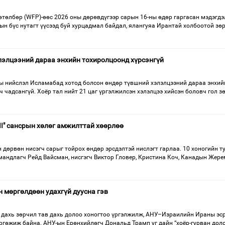
өтөлбөр (WFP)-өөс 2026 оны дөрөвдүгээр сарын 16-ны өдөр гаргасан мэдэгдэ
ын бүс нутагт үүсээд буй хурцадмал байдал, ялангуяа Ирантай холбоотой зө
элэлцээний дараа энхийн тохиролцоонд хүрсэнгүй
 нийслэл Исламабад хотод болсон өндөр түвшний хэлэлцээний дараа энхий
ч чадсангүй. Хоёр тал нийт 21 цаг үргэлжилсэн хэлэлцээ хийсэн боловч гол з
 II" сансрын хөлөг амжилттай хөөрлөө
н дөрвөн нисэгч сарыг тойрох өндөр эрсдэлтэй нислэгт гарлаа. 10 хоногийн т
мандлагч Рейд Вайсман, нисгэгч Виктор Гловер, Кристина Коч, Канадын Жер
 мөргөлдөөн удахгүй дуусна гэв
ахь зөрчил тав дахь долоо хоногтоо үргэлжилж, АНУ–Израилийн Ираны эср
ргөжиж байна. АНУ-ын Ерөнхийлөгч Дональд Трамп уг дайн “хоёр-гурван дол