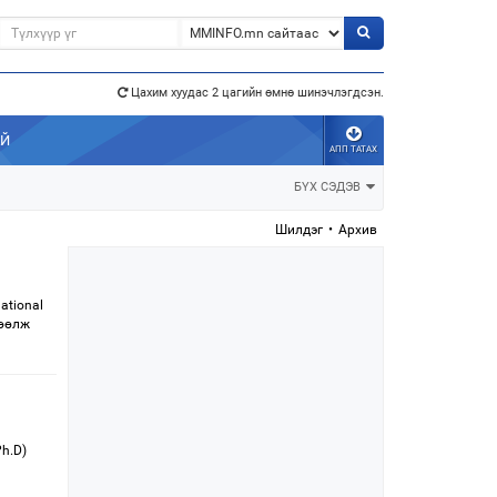
Цахим хуудас 2 цагийн өмнө шинэчлэгдсэн.
э”
АЙ
АПП ТАТАХ
БҮХ СЭДЭВ
Шилдэг
•
Архив
ational
сөөлж
h.D)