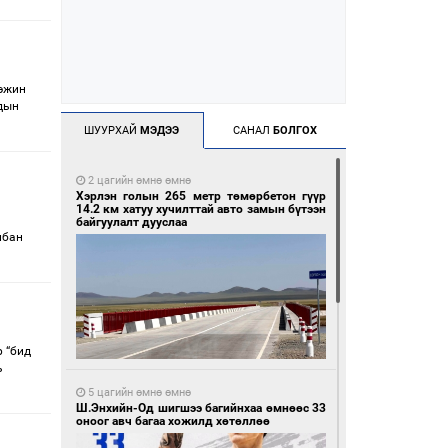
ээжин
чдын
ШУУРХАЙ
МЭДЭЭ
САНАЛ
БОЛГОХ
2 цагийн өмнө өмнө
Хэрлэн голын 265 метр төмөрбетон гүүр
14.2 км хатуу хучилттай авто замын бүтээн
байгуулалт дууслаа
лбан
 “бид
ь
5 цагийн өмнө өмнө
Ш.Энхийн-Од шигшээ багийнхаа өмнөөс 33
оноог авч багаа хожилд хөтөллөө