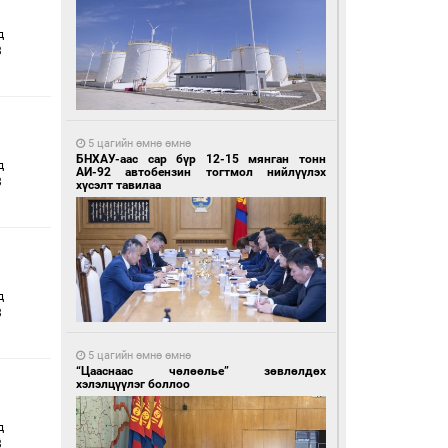
д
3
5 цагийн өмнө өмнө
БНХАУ-аас сар бүр 12-15 мянган тонн
д
АИ-92 автобензин тогтмол нийлүүлэх
3
хүсэлт тавилаа
д
3
5 цагийн өмнө өмнө
“Цааснаас чөлөөлье” зөвлөлдөх
хэлэлцүүлэг боллоо
д
3