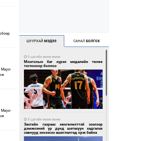
рбээр
ШУУРХАЙ
МЭДЭЭ
САНАЛ
БОЛГОХ
5 цагийн өмнө өмнө
Монголын баг хүрэл медалийн төлөө
тоглохоор боллоо
 Major
цож
 Major
цож
5 цагийн өмнө өмнө
Засгийн газраас хөнгөлөлттэй зээлээр
дэмжсэний үр дүнд шатахуун хадгалах
савнууд эхнээсээ ашиглалтад орж байна