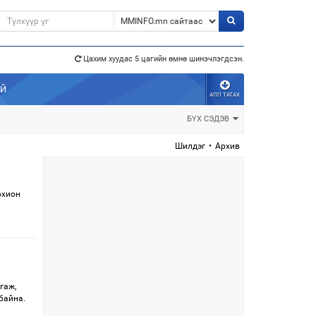
Цахим хуудас 5 цагийн өмнө шинэчлэгдсэн.
э”
АЙ
АПП ТАТАХ
БҮХ СЭДЭВ
Шилдэг
•
Архив
охион
гаж,
 байна.