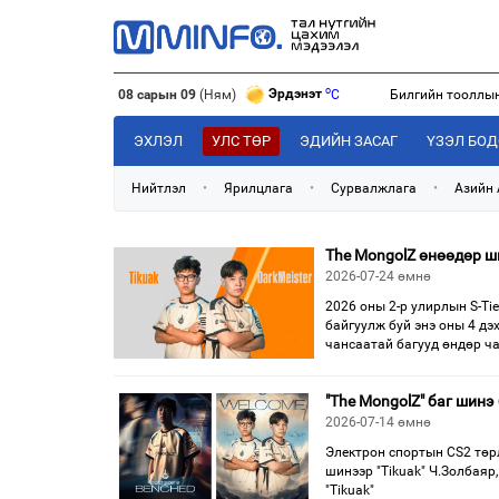
o
Эрдэнэт
C
08 сарын 09
(Ням)
Билгийн тооллы
o
Улаанбаатар
C
o
Дархан
C
ЭХЛЭЛ
УЛС ТӨР
ЭДИЙН ЗАСАГ
ҮЗЭЛ БО
Нийтлэл
•
Ярилцлага
•
Сурвалжлага
•
Азийн
The MongolZ өнөөдөр ш
2026-07-24 өмнө
2026 оны 2-р улирлын S-Ti
байгуулж буй энэ оны 4 дэ
чансаатай багууд өндөр ч
"The MongolZ" баг шин
2026-07-14 өмнө
Электрон спортын CS2 төрл
шинээр "Tikuak" Ч.Золбаяр,
"Tikuak"