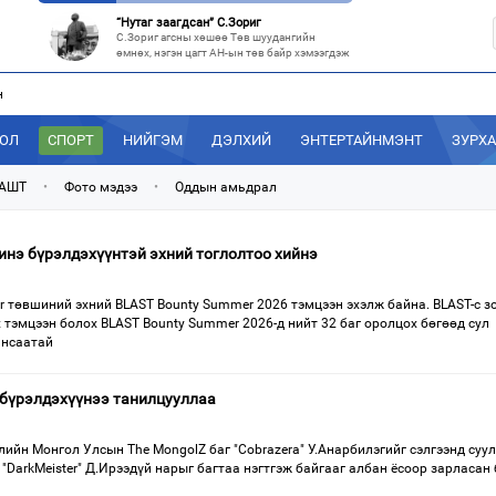
“Нутаг заагдсан” С.Зориг
С.Зориг агсны хөшөө Төв шуудангийн
өмнөх, нэгэн цагт АН-ын төв байр хэмээгдэж
н
МАН-ын 50 настнууд Хөвсгөлд, 40 настнууд нь Хэнтийд “хуралджэ
Энэ зуны туршид монголчууд эдийн засгийн
хямралыг утгаар нь эдэлсээр
ДОЛ
СПОРТ
НИЙГЭМ
ДЭЛХИЙ
ЭНТЕРТАЙНМЭНТ
ЗУРХ
Эрх зүйн үндэслэл нь тодорхойгүй “гадаад элч нарын” томилгоо
Сүүлийн үед Улаанбаатар болон аймгуудаас
 АШТ
•
Фото мэдээ
•
Оддын амьдрал
дэлхийн хотуудад биет төлөөлөгч
“С.Зоригийн талбай” болгочих, Хотын дарга аа?
инэ бүрэлдэхүүнтэй эхний тоглолтоо хийнэ
Төв шуудангийн урдах талбайд өнөөдрийг
хүртэл 27 жил байрласан С.Зориг
er төвшиний эхний BLAST Bounty Summer 2026 тэмцээн эхэлж байна. BLAST-с з
х тэмцээн болох BLAST Bounty Summer 2026-д нийт 32 баг оролцох бөгөөд сул
ансаатай
э бүрэлдэхүүнээ танилцууллаа
ийн Монгол Улсын The MongolZ баг "Cobrazera" У.Анарбилэгийг сэлгээнд суул
 "DarkMeister" Д.Ирээдүй нарыг багтаа нэгтгэж байгааг албан ёсоор зарласан