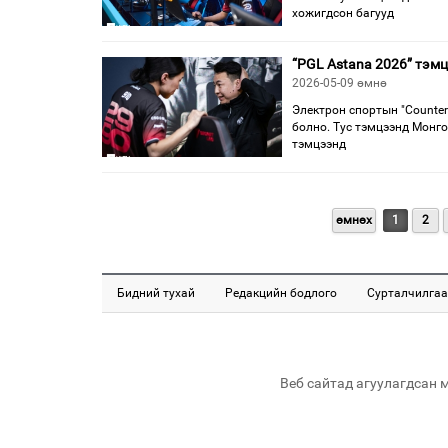
хожигдсон багууд
“PGL Astana 2026” тэм
2026-05-09 өмнө
Электрон спортын "Counter
болно. Тус тэмцээнд Монго
тэмцээнд
өмнөх
1
2
Бидний тухай
Редакцийн бодлого
Сурталчилгаа
Веб сайтад агуулагдсан 