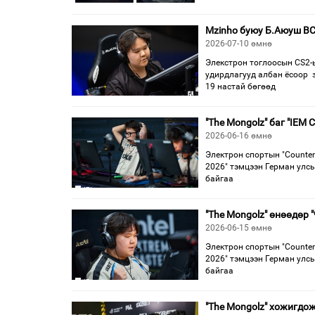
Mzinho буюу Б.Аюуш BC
2026-07-10 өмнө
Элекстрон тоглоосын CS2-
удирдлагууд албан ёсоор з
19 настай бөгөөд
"The Mongolz" баг "IEM
2026-06-16 өмнө
Электрон спортын "Counter 
2026" тэмцээн Герман улсы
байгаа
"The Mongolz" өнөөдөр "
2026-06-15 өмнө
Электрон спортын "Counter 
2026" тэмцээн Герман улсы
байгаа
"The Mongolz" хожигдож