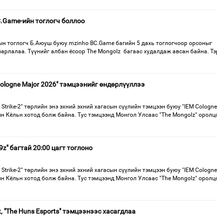
.Game-ийн тоглогч боллоо
ын тоглогч Б.Аюуш буюу mzinho BC.Game багийн 5 дахь тоглогчоор орсоныг
арлалаа. Түүнийг албан ёсоор The Mongolz багаас худалдаж авсан байна. Тэ
 Cologne Major 2026" тэмцээнийг өндөрлүүллээ
Strike-2" төрлийн энэ эхний эхний хагасын сүүлийн тэмцээн буюу "IEM Cologne
н Кёльн хотод болж байна. Тус тэмцээнд Монгол Улсаас "The Mongolz" орол
9z" багтай 20:00 цагт тоглоно
Strike-2" төрлийн энэ эхний эхний хагасын сүүлийн тэмцээн буюу "IEM Cologne
н Кёльн хотод болж байна. Тус тэмцээнд Монгол Улсаас "The Mongolz" орол
, "The Huns Esports" тэмцээнээс хасагдлаа