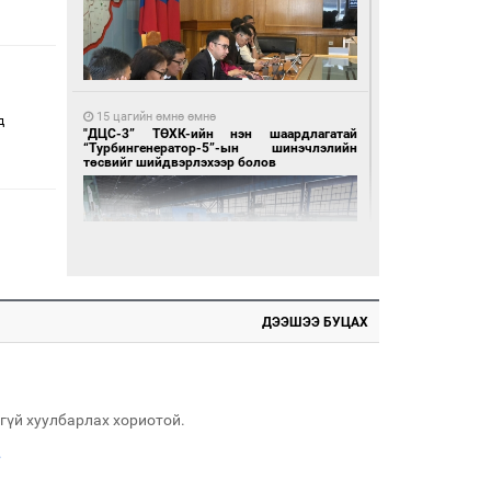
15 цагийн өмнө өмнө
д
"ДЦС-3” ТӨХК-ийн нэн шаардлагатай
“Турбингенератор-5”-ын шинэчлэлийн
төсвийг шийдвэрлэхээр болов
ДЭЭШЭЭ БУЦАХ
16 цагийн өмнө өмнө
Воллейбол эрэгтэйчүүдийн шигшээ баг А
хэсгийг тэргүүллээ
гүй хуулбарлах хориотой.
.