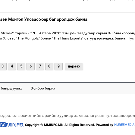
цээн Монгол Улсаас хоёр баг оролцож байна
 Strike-2" төрлийн “PGL Astana 2026” тэмцээн тавдугаар сарын 9-17-ны хоорон
л Улсаас "The Mongolz" болон "The Huns Esports" багууд өрсөлдөж байна. Тус
3
4
5
6
7
8
9
дараах
 байршуулах
Холбоо барих
мэдээлэл зохиогчийн эрхийн хуулиар хамгаалагдсан тул зөвшөөрөл
Copyright © MMINFO.MN All Rights Reserved. Powered by
HUREEMEDIA