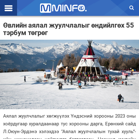
Эхлэл
Өвлийн аялал жуулчлалыг өндийлгөх 55
тэрбум төгрөг
Цаг агаар
Валют ханш
Улс төр
Эдийн засаг
Үзэл бодол
Спорт
Нийгэм
Аялал жуулчлалыг хөгжүүлэх Үндэсний хорооны 2023 оны
Дэлхий
хоёрдугаар хуралдаанаар тус хорооны дарга, Ерөнхий сайд
Л.Оюун-Эрдэнэ хэлэхдээ “Аялал жуулчлалын тухай хууль”-
Энтертайнмэнт