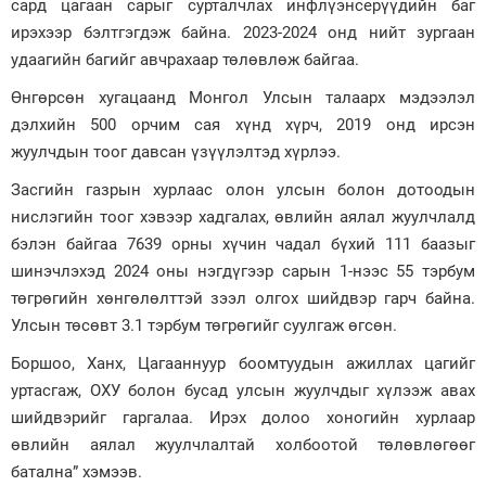
сард цагаан сарыг сурталчлах инфлүэнсерүүдийн баг
ирэхээр бэлтгэгдэж байна. 2023-2024 онд нийт зургаан
удаагийн багийг авчрахаар төлөвлөж байгаа.
Өнгөрсөн хугацаанд Монгол Улсын талаарх мэдээлэл
дэлхийн 500 орчим сая хүнд хүрч, 2019 онд ирсэн
жуулчдын тоог давсан үзүүлэлтэд хүрлээ.
Засгийн газрын хурлаас олон улсын болон дотоодын
нислэгийн тоог хэвээр хадгалах, өвлийн аялал жуулчлалд
бэлэн байгаа 7639 орны хүчин чадал бүхий 111 баазыг
шинэчлэхэд 2024 оны нэгдүгээр сарын 1-нээс 55 тэрбум
төгрөгийн хөнгөлөлттэй зээл олгох шийдвэр гарч байна.
Улсын төсөвт 3.1 тэрбум төгрөгийг суулгаж өгсөн.
Боршоо, Ханх, Цагааннуур боомтуудын ажиллах цагийг
уртасгаж, ОХУ болон бусад улсын жуулчдыг хүлээж авах
шийдвэрийг гаргалаа. Ирэх долоо хоногийн хурлаар
өвлийн аялал жуулчлалтай холбоотой төлөвлөгөөг
батална” хэмээв.