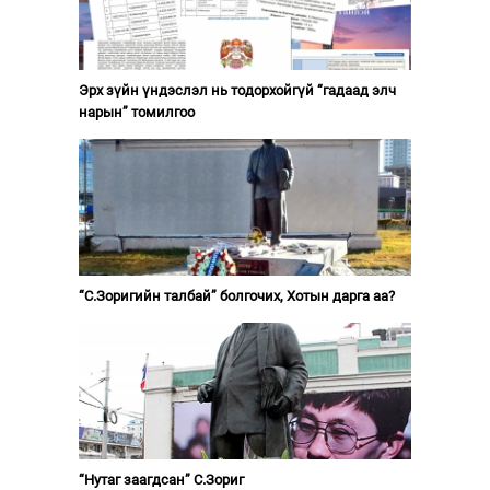
Эрх зүйн үндэслэл нь тодорхойгүй “гадаад элч
нарын” томилгоо
“С.Зоригийн талбай” болгочих, Хотын дарга аа?
“Нутаг заагдсан” С.Зориг