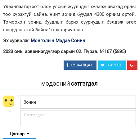
Улаанбаатар хот олон улсын жуулчдыг хүлээж авахад орны
тоо хүрэхгүй байна, нийт зочид буудал 4300 орчим ортой.
Томоохон зочид буудлыг барих сууриудыг бэлдэж өгөх
шаардлагатай байна” гэж хариуллаа.
Эх сурвалж:
Монголын Мэдээ Сонин
2023 оны арваннэгдүгээр сарын 02. Пүрэв. №167 (5895)
ХУВААЛЦАХ
ЖИРГЭХ
МЭДЭЭНИЙ
СЭТГЭГДЭЛ
Цагаар