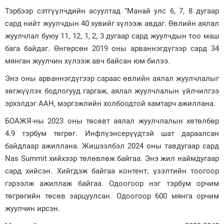
Тэрбээр сэтгүүлчдийн асуултад “Манай улс 6, 7, 8 дугаар
сард нийт жуулчдын 40 хувийг хүлээж авдаг. Өвлийн аялал
жуулчлал буюу 11, 12, 1, 2, 3 дугаар сард жуулчдын тоо маш
бага байдаг. Өнгөрсөн 2019 оны арваннэгдүгээр сард 34
мянган жуулчин хүлээж авч байсан юм билээ.
Энэ оны арваннэгдүгээр сараас өвлийн аялал жуулчлалыг
хөгжүүлэх бодлогууд гаргаж, аялал жуулчлалын үйлчилгээ
эрхэлдэг ААН, мэргэжлийн холбоодтой хамтарч ажиллана.
БОАЖЯ-ны 2023 оны төсөвт аялал жуулчлалын хөтөлбөр
4.9 тэрбум төгрөг. Инфлүэнсерүүдтэй шат дараалсан
байдлаар ажиллана. Жишээлбэл 2024 оны тавдугаар сард
Nas Summit хийхээр төлөвлөж байгаа. Энэ жил наймдугаар
сард хийсэн. Хийгдэж байгаа контент, үзэлтийн тоогоор
гэрээлж ажиллаж байгаа. Одоогоор нэг тэрбум орчим
төгрөгийн төсөв зарцуулсан. Одоо­гоор 600 мянга орчим
жуулчин ирсэн.