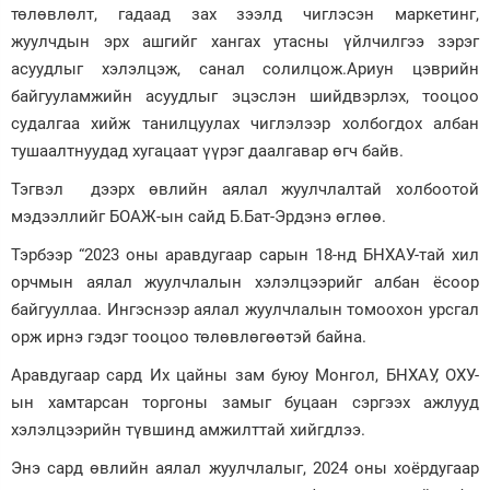
төлөвлөлт, гадаад зах зээлд чиглэсэн маркетинг,
жуулчдын эрх ашгийг хангах утасны үйлчилгээ зэрэг
асуудлыг хэлэлцэж, санал солилцож.Ариун цэврийн
байгууламжийн асуудлыг эцэслэн шийдвэрлэх, тооцоо
судалгаа хийж танилцуулах чиглэлээр холбогдох албан
тушаалтнуудад хугацаат үүрэг даалгавар өгч байв.
Тэгвэл дээрх өвлийн аялал жуулчлалтай холбоотой
мэдээллийг БОАЖ-ын сайд Б.Бат-Эрдэнэ өглөө.
Тэрбээр “2023 оны аравдугаар сарын 18-нд БНХАУ-тай хил
орчмын аялал жуулчлалын хэлэлцээрийг албан ёсоор
байгууллаа. Ингэснээр аялал жуулчлалын томоохон урсгал
орж ирнэ гэдэг тооцоо төлөвлөгөөтэй байна.
Аравдугаар сард Их цайны зам буюу Монгол, БНХАУ, ОХУ-
ын хамтарсан торгоны замыг буцаан сэргээх ажлууд
хэлэлцээрийн түвшинд амжилттай хийгдлээ.
Энэ сард өвлийн аялал жуулчлалыг, 2024 оны хоёрдугаар