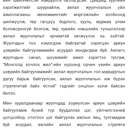
ийн шинэчилсэн найруулга батлагдсан. Цаашид хуулийн
хэрэгжилтийг шуурхайлж, аялал жуулчлалын үйл
Зурхай
ажиллагааны менежментийг мэргэжлийн холбоонд
шилжүүлж, төр гагцхүү бодлого, хууль, журмаа улам
боловсронгуй болгож, төр, хувийн хэвшлийн түншлэлээр
аялал жуулчлалыг эрчимтэй хөгжүүлэх нь зүйтэй.
Жуулчдын тоо нэмэгдэж байгаатай зэрэгцэн ариун
цэврийн байгууламжийн асуудал хөндөгдөж буй. Аялагч,
жуулчдын санал, шүүмжийг ажил хэрэгтээ тусгаж,
“Монголд зочлох жил”-ийн хүрээнд орчин үеийн ариун
цэврийн байгууламжийг аялал жуулчлалын гол маршрутын
дагуу барьж байгуулсан, аялал жуулчлалын иж бүрэн
стратегитай байх ёстой” гэдгийг онцлон хэлж байсан
билээ.
Мөн хуралдаанаар жуулчдад зориулсан ариун цэврийн
байгууламж бүхий түр буудаллах цэг, үйлчилгээний
цогцолбор, отоглох цэг байгуулах ажлын явц, тулгамдаж
буй асуудал, өвлийн аялал жуулчлалын стратеги