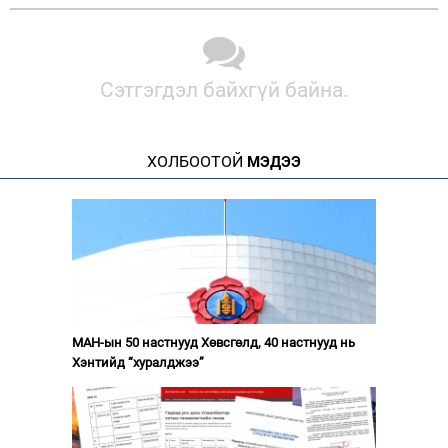
Сэтгэгдэл байхгүй байна.
ХОЛБООТОЙ
МЭДЭЭ
МАН-ын 50 настнууд Хөвсгөлд, 40 настнууд нь
Хэнтийд “хуралджээ”