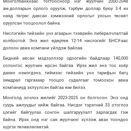
Монголбанкнаас тогтоосноор нэг жуулчин 2000-2048
ам.долларын орлого оруулж, тэрбум доллар буюу 3.4 их
наяд төгрөг давсан хэмжээний орлогыг улсын төсөвт
оруулсан тооцоолол байна.
Нислэгийн тийзийн үнэ агаарын тээврийн либералчлалтай
холбоотой. Энэ жил өдөртөө 12-14 нислэгийг БНСУ-аас
долоон авиа компани үйлдэж байлаа.
Бидний авсан мэдээллээр одоогийн байдлаар 140,000
солонгос жуулчин ирсэн байгаа. Ирэх жил энэ тоо хоёр
дахин нэмэгдэнэ, тиймээс тийзийн үнэ тарифын багц
хямдрал гаргахаар тооцоо судалгааг томоохон авиа
компаниуд эхлүүлсэн байгаа юм билээ.
Монголд зочлох жилийг 2023-2025 он болгосон. Энэ онд
суурь ажлуудыг хийж байгаа. Нисдэг тэрэгний 33 отоглох
цэгийг байгуулах сонгон шалгаруулалт зарлагдах гэж
байна. Ирэх онд нэг сая жуулчинг хүлээж авах тоондоо
хүргэх төлөвлөгөөтэй.