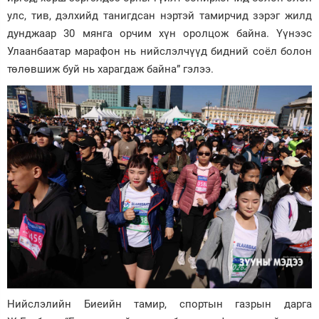
улс, тив, дэлхийд танигдсан нэртэй тамирчид зэрэг жилд
дунджаар 30 мянга орчим хүн оролцож байна. Үүнээс
Улаанбаатар марафон нь нийслэлчүүд бидний соёл болон
төлөвшиж буй нь харагдаж байна” гэлээ.
Нийслэлийн Биеийн тамир, спортын газрын дарга