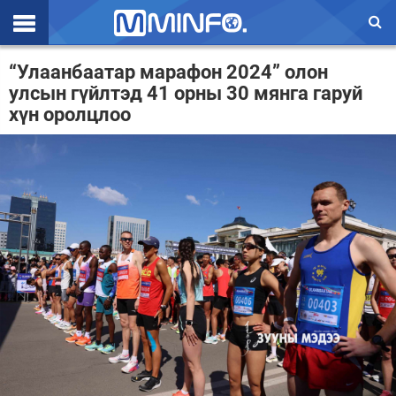
Эхлэл
“Улаанбаатар марафон 2024” олон
улсын гүйлтэд 41 орны 30 мянга гаруй
Цаг агаар
хүн оролцлоо
Валют ханш
Улс төр
Эдийн засаг
Үзэл бодол
Спорт
Нийгэм
Дэлхий
Энтертайнмэнт