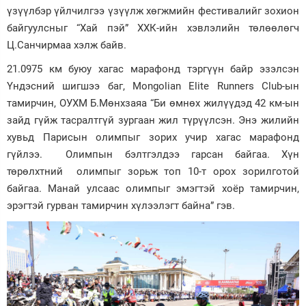
үзүүлбэр үйлчилгээ үзүүлж хөгжмийн фестивалийг зохион
байгуулсныг “Хай пэй” ХХК-ийн хэвлэлийн төлөөлөгч
Ц.Санчирмаа хэлж байв.
21.0975 км буюу хагас марафонд тэргүүн байр эзэлсэн
Үндэсний шигшээ баг, Mongolian Elite Runners Club-ын
тамирчин, ОУХМ Б.Мөнхзаяа “Би өмнөх жилүүдэд 42 км-ын
зайд гүйж тасралтгүй зургаан жил түрүүлсэн. Энэ жилийн
хувьд Парисын олимпыг зорих учир хагас марафонд
гүйлээ. Олимпын бэлтгэлдээ гарсан байгаа. Хүн
төрөлхтний олимпыг зорьж топ 10-т орох зорилготой
байгаа. Манай улсаас олимпыг эмэгтэй хоёр тамирчин,
эрэгтэй гурван тамирчин хүлээлэгт байна” гэв.