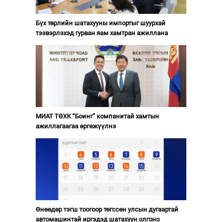
Бүх төрлийн шатахууны импортыг шуурхай
тээвэрлэхэд гурван яам хамтран ажиллана
МИАТ ТӨХК “Боинг” компанитай хамтын
ажиллагаагаа өргөжүүлнэ
Өнөөдөр тэгш тоогоор төгссөн улсын дугаартай
автомашинтай иргэдэд шатахуун олгоно