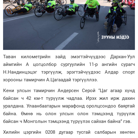
Таван километрийн зайд эмэгтэйчүүдээс Дархан-Уул
аймгийн А цогцолбор сургуулийн 11-р ангийн сурагч
Н.Нандинцэцэг тэргүүлж, эрэгтэйчүүдээс Алдар спорт
хорооны тамирчин А.Цагаадай тэргүүллээ.
Кени улсын тамирчин Андерсен Серой “Цаг агаар хүнд
байсан ч 42 км-т түрүүлж чадлаа. Ирэх жил ирж дахин
уралдана. Улаанбаатарын марафонд оролцсондоо баяртай
байна. Өмнө нь олон улсын олон тэмцээнд түрүүлж
байсан ч Монголын тэмцээнд түрүүлэх сайхан байна” гэв.
Хилийн цэргийн 0208 дугаар тусгай салбарын хөнгөн