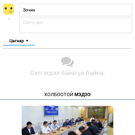
Цагаар
Сэтгэгдэл байхгүй байна.
ХОЛБООТОЙ
МЭДЭЭ