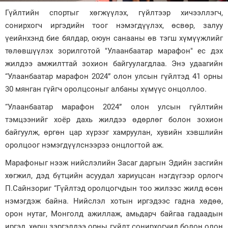
Гүйлтийн спортыг хөгжүүлэх, гүйлтээр хичээллэгч,
Зурхай
сонирхогч иргэдийн тоог нэмэгдүүлэх, өсвөр, залуу
үеийнхэнд бие бялдар, оюун санааны өв тэгш хүмүүжлийг
төлөвшүүлэх зорилготой "Улаанбаатар марафон" ес дэх
жилдээ амжилттай зохион байгуулагдлаа. Энэ удаагийн
“Улаанбаатар марафон 2024” олон улсын гүйлтэд 41 орны
30 мянган гүйгч оролцсоныг албаны хүмүүс онцоллоо.
“Улаанбаатар марафон 2024” олон улсын гүйлтийн
тэмцээнийг хоёр дахь жилдээ өдөрлөг болон зохион
байгуулж, өргөн цар хүрээг хамруулан, хувийн хэвшлийн
оролцоог нэмэгдүүлснээрээ онцлогтой аж.
Марафоныг нээж нийслэлийн Засаг даргын Эдийн засгийн
хөгжил, дэд бүтцийн асуудал хариуцсан нэгдүгээр орлогч
П.Сайнзориг “Гүйлтэд оролцогчдын тоо жилээс жилд өсөн
нэмэгдэж байна. Нийслэл хотын иргэдээс гадна хөдөө,
орон нутаг, Монголд ажиллаж, амьдарч байгаа гадаадын
иргэд, хөрш зэргэлдээ орны гүйлт сонирхогчид болон олон