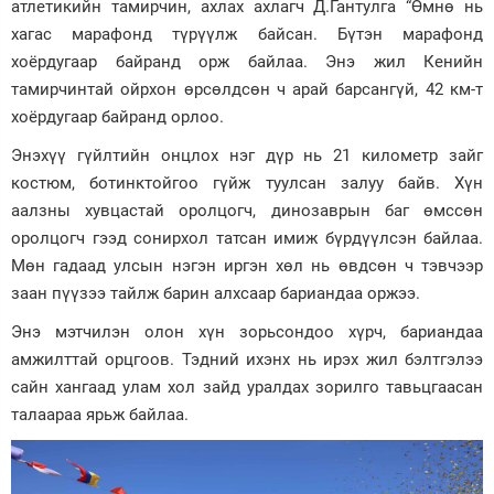
атлетикийн тамирчин, ахлах ахлагч Д.Гантулга “Өмнө нь
хагас марафонд түрүүлж байсан. Бүтэн марафонд
хоёрдугаар байранд орж байлаа. Энэ жил Кенийн
тамирчинтай ойрхон өрсөлдсөн ч арай барсангүй, 42 км-т
хоёрдугаар байранд орлоо.
Энэхүү гүйлтийн онцлох нэг дүр нь 21 километр зайг
костюм, ботинктойгоо гүйж туулсан залуу байв. Хүн
аалзны хувцастай оролцогч, динозаврын баг өмссөн
оролцогч гээд сонирхол татсан имиж бүрдүүлсэн байлаа.
Мөн гадаад улсын нэгэн иргэн хөл нь өвдсөн ч тэвчээр
заан пүүзээ тайлж барин алхсаар бариандаа оржээ.
Энэ мэтчилэн олон хүн зорьсондоо хүрч, бариандаа
амжилттай орцгоов. Тэдний ихэнх нь ирэх жил бэлтгэлээ
сайн хангаад улам хол зайд уралдах зорилго тавьцгаасан
талаараа ярьж байлаа.