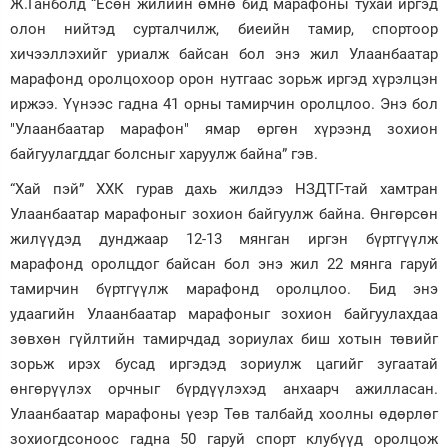
Ж.Ганболд “Есөн жилийн өмнө бид марафоны тухай иргэд
олон нийтэд сурталчилж, биеийн тамир, спортоор
хичээллэхийг уриалж байсан бол энэ жил Улаанбаатар
марафонд оролцохоор орон нутгаас зорьж иргэд хүрэлцэн
иржээ. Үүнээс гадна 41 орны тамирчин оролцлоо. Энэ бол
"Улаанбаатар марафон" ямар өргөн хүрээнд зохион
байгуулагддаг болсныг харуулж байна” гэв.
“Хай пэй” ХХК гурав дахь жилдээ НЗДТГ-тай хамтран
Улаанбаатар марафоныг зохион байгуулж байна. Өнгөрсөн
жилүүдэд дунджаар 12-13 мянган иргэн бүртгүүлж
марафонд оролцдог байсан бол энэ жил 22 мянга гаруй
тамирчин бүртгүүлж марафонд оролцлоо. Бид энэ
удаагийн Улаанбаатар марафоныг зохион байгуулахдаа
зөвхөн гүйлтийн тамирчдад зориулах биш хотын төвийг
зорьж ирэх бусад иргэдэд зориулж цагийг зугаатай
өнгөрүүлэх орчныг бүрдүүлэхэд анхаарч ажилласан.
Улаанбаатар марафоны үеэр Төв талбайд хоолны өдөрлөг
зохиогдсоноос гадна 50 гаруй спорт клубүүд оролцож