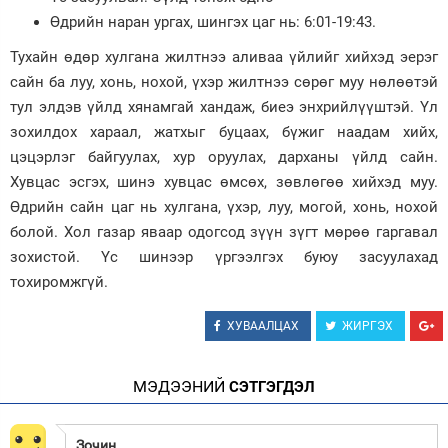
Өдрийн наран ургах, шингэх цаг нь: 6:01-19:43.
Зурхай
Тухайн өдөр хулгана жилтнээ аливаа үйлийг хийхэд эерэг
сайн ба луу, хонь, нохой, үхэр жилтнээ сөрөг муу нөлөөтэй
тул элдэв үйлд хянамгай хандаж, биеэ энхрийлүүштэй. Үл
зохилдох хараал, жатхыг буцаах, бүжиг наадам хийх,
цэцэрлэг байгуулах, хур оруулах, дарханы үйлд сайн.
Хувцас эсгэх, шинэ хувцас өмсөх, зөвлөгөө хийхэд муу.
Өдрийн сайн цаг нь хулгана, үхэр, луу, могой, хонь, нохой
болой. Хол газар яваар одогсод зүүн зүгт мөрөө гаргавал
зохистой. Үс шинээр үргээлгэх буюу засуулахад
тохиромжгүй.
ХУВААЛЦАХ
ЖИРГЭХ
МЭДЭЭНИЙ
СЭТГЭГДЭЛ