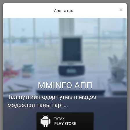
×
Апп татах
MMINFO АПП
Тал нутгийн өдөр тутмын мэдээ
мэдээлэл таны гарт...