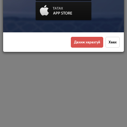
Дахиж харахгүй
Хаах