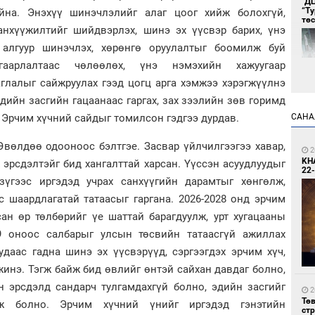
"Д
“Т
на. Энэхүү шинэчлэлийг алаг цоог хийж болохгүй,
тө
анхүүжилтийг шийдвэрлэх, шинэ эх үүсвэр барих, үнэ
 алгуур шинэчлэх, хөрөнгө оруулалтыг боомилж буй
гаарлалтаас чөлөөлөх, үнэ нэмэхийн хажуугаар
глалыг сайжруулах гээд цогц арга хэмжээ хэрэгжүүлнэ
дийн засгийн гацаанаас гаргах, зах зээлийн зөв горимд
САНА
 Эрчим хүчний сайдыг томилсон гэдгээ дурдав.
1
Өвөлдөө одооноос бэлтгэе. Засвар үйлчилгээгээ хавар,
Во
2
хэс
KH
 эрсдэлтэйг бид хангалттай харсан. Үүссэн асуудлуудыг
22-
зүгээс иргэдэд учрах санхүүгийн дарамтыг хөнгөлж,
 шаардлагатай татаасыг гаргана. 2026-2028 онд эрчим
ан өр төлбөрийг үе шаттай барагдуулж, урт хугацааны
9 оноос салбарыг улсын төсвийн татаасгүй ажиллах
удаас гадна шинэ эх үүсвэрүүд, сэргээгдэх эрчим хүч,
инэ. Тэгж байж бид өвлийг өнтэй сайхан давдаг болно,
1
н эрсдэлд сандарч тулгамдахгүй болно, эдийн засгийг
Тав
2
Тө
ж болно. Эрчим хүчний үнийг иргэдэд гэнэтийн
ст