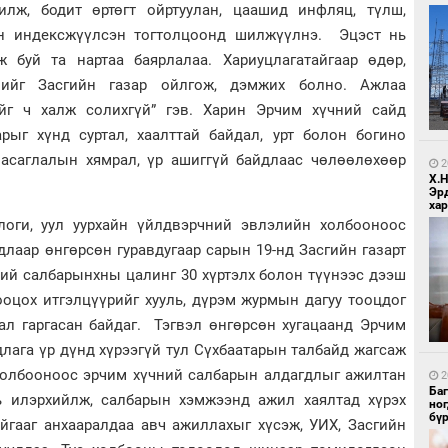
илж, бодит өртөгт ойртуулан, цаашид инфляц, түлш,
н индексжүүлсэн тогтолцоонд шилжүүлнэ. Эцэст нь
ж буй та нартаа баярлалаа. Хариуцлагатайгаар өдөр,
ийг Засгийн газар ойлгож, дэмжих болно. Ажлаа
ийг ч халж солихгүй” гэв. Харин Эрчим хүчний сайд
рыг хүнд суртал, хаалттай байдал, урт болон богино
1
Бо
 засаглалын хямрал, үр ашиггүй байдлаас чөлөөлөхөөр
ба
2
Х.
Эр
хар
логи, уул уурхайн үйлдвэрчний эвлэлийн холбооноос
длаар өнгөрсөн гуравдугаар сарын 19-нд Засгийн газарт
ний салбарынхны цалинг 30 хүртэлх болон түүнээс дээш
ооцох итгэлцүүрийг хууль, дүрэм журмын дагуу тооцдог
нал гаргасан байдаг. Тэгвэл өнгөрсөн хугацаанд Эрчим
1
ага үр дүнд хүрээгүй тул Сүхбаатарын талбайд жагсаж
Бо
ба
 холбооноос эрчим хүчний салбарын алдагдлыг ажилтан
2
Ба
рь илэрхийлж, салбарын хэмжээнд ажил хаялтад хүрэх
но
бү
йгааг анхааралдаа авч ажиллахыг хүсэж, УИХ, Засгийн