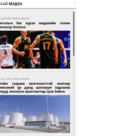
РХАЙ
МЭДЭЭ
 цагийн өмнө өмнө
нголын баг хүрэл медалийн төлөө
глохоор боллоо
 цагийн өмнө өмнө
сгийн газраас хөнгөлөлттэй зээлээр
мжсэний үр дүнд шатахуун хадгалах
нууд эхнээсээ ашиглалтад орж байна