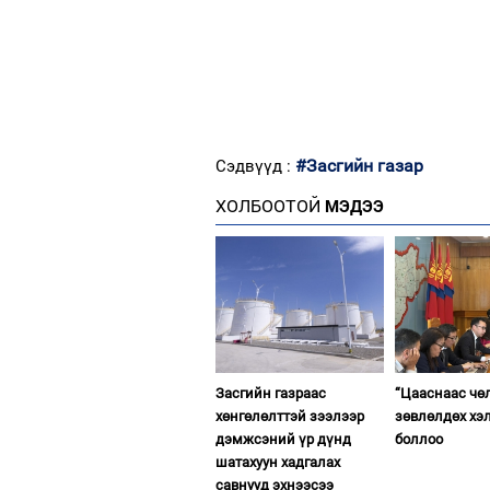
#Засгийн газар
Сэдвүүд :
ХОЛБООТОЙ
МЭДЭЭ
Засгийн газраас
“Цааснаас чө
хөнгөлөлттэй зээлээр
зөвлөлдөх хэ
дэмжсэний үр дүнд
боллоо
шатахуун хадгалах
савнууд эхнээсээ