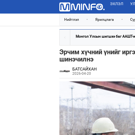
ЭХЛЭЛ
УЛ
Нийтлэл
•
Ярилцлага
•
Су
Монгол Улсын шигшээ баг ААШТ-ий
Эрчим хүчний үнийг ирг
шинэчилнэ
БАТСАЙХАН
2026-04-20