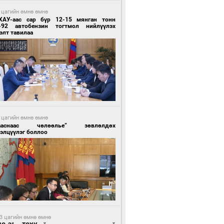
 цагийн өмнө өмнө
ХАУ-аас сар бүр 12-15 мянган тонн
-92 автобензин тогтмол нийлүүлэх
элт тавилаа
 цагийн өмнө өмнө
ааснаас чөлөөлье” зөвлөлдөх
элцүүлэг боллоо
3 цагийн өмнө өмнө