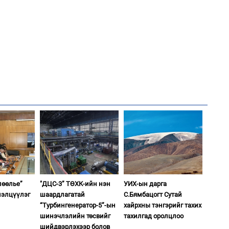
1
Ир
ги
ду
2
“Ну
1
Нар
2
Хөш
лөөлье”
"ДЦС-3” ТӨХК-ийн нэн
УИХ-ын дарга
лэлцүүлэг
шаардлагатай
С.Бямбацогт Сутай
“Турбингенератор-5”-ын
хайрхны тэнгэрийг тахих
шинэчлэлийн төсвийг
тахилгад оролцлоо
1
шийдвэрлэхээр болов