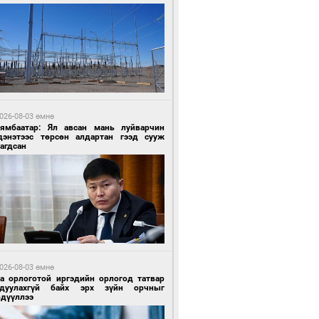
4 цагийн өмнө өмнө
роо орохгүй, өдөртөө 30-32 хэм дулаан
йна
026-08-03 өмнө
Нямбаатар: Ял авсан мань луйварчин
дэнэтээс төрсөн алдартан гээд сууж
агдсан
4 цагийн өмнө өмнө
роо орохгүй, өдөртөө 30-32 хэм дулаан
йна
026-08-03 өмнө
га орлоготой иргэдийн орлогод татвар
гдуулахгүй байх эрх зүйн орчныг
рдүүллээ