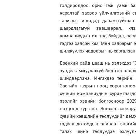
голдиролдоо орно гэж үзэж бай
яаралтай засвар үйлчилгээний с
тарифыг иргэдэд дарамтгүйгээр
шаардлагагүй зөвшөөрөл, хяз
компаниудын ил тод байдал, заса
гэдгээ хэлсэн юм. Мөн салбарыг э
шилжүүлэх чадварыг нь харгалзан
Ерөнхий сайд цааш нь хэлэхдээ “
зундаа амжуулахгүй бол гал алдах
шийдвэрлэнэ. Ингэхдээ төрийн 
Засгийн газрын нөөц хөрөнгөнөөс
хүчний компаниудын хуримтлагдс
зээлийг хэвийн болгосноор 202
нөхцөлд хүргэнэ. Зөвхөн засвару
хувийн хэвшлийн төслүүдийг дэмж
гадаад дотоодын аливаа гэнэтий
тэлэх шинэ төслүүдээ эхлүүл