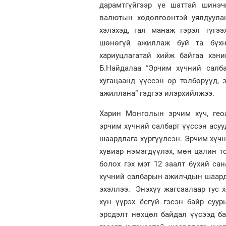
дарамтгүйгээр үе шаттай шинэч
валютын хөдөлгөөнтэй уялдуула
хэлэхэд, гал манаж гэрэл түгээ
шөнөгүй ажиллаж буй та бүхн
хариуцлагатай хийж байгаа хэн
Б.Найдалаа “Эрчим хүчний салба
хугацаанд үүссэн өр төлбөрүүд,
ажиллана” гэдгээ илэрхийлжээ.
Харин Монголын эрчим хүч, гео
эрчим хүчний салбарт үүссэн асуу
шаардлага хүргүүлсэн. Эрчим хүч
хувиар нэмэгдүүлэх, мөн цалин т
болох гэх мэт 12 заалт бүхий са
хүчний салбарын ажилчдын шаардл
эхэллээ. Энэхүү жагсаалаар тус
хүн үүрэх ёсгүй гэсэн байр суу
эрсдэлт нөхцөл байдал үүсээд ба