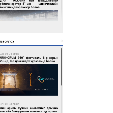
ЦС-3” ТӨХК-ийн нэн шаардлагатай
урбингенератор-5”-ын шинэчлэлийн
свийг шийдвэрлэхээр болов
Л
БОЛГОХ
3 цагийн өмнө өмнө
ллейбол эрэгтэйчүүдийн шигшээ баг А
026-08-04 өмнө
гийг тэргүүллээ
ARKHORUM 360° фестиваль 8-р сарын
23-нд Төв цэнгэлдэх хүрээлэнд болно
3 цагийн өмнө өмнө
ан шар мэнгэтэй хөх бар өдөр
026-08-03 өмнө
вийн эрчим хүчний системийг дэмжих
ратегийн байгууламж ашиглалтад орлоо