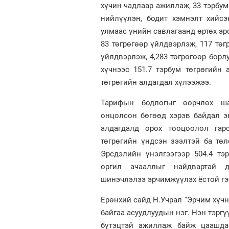
хүчин чадлаар ажиллаж, 33 тэрбум
нийлүүлэн, бодит хэмнэлт хийсэ
улмаас үнийн савлагаанд өртөх эр
83 төгрөгөөр үйлдвэрлэж, 117 төг
үйлдвэрлэж, 4,283 төгрөгөөр борл
хүчнээс 151.7 тэрбум төгрөгийн
төгрөгийн алдагдал хүлээжээ.
Тарифын бодлогыг өөрчлөх шаа
онцолсон бөгөөд хэрэв байдал э
алдагдалд орох тооцоолол гар
төгрөгийн үндсэн зээлтэй ба тө
Эрсдэлийн үнэлгээгээр 504.4 тэ
оргил ачааллыг найдвартай д
шинэчлэлээ эрчимжүүлэх ёстой гэ
Ерөнхий сайд Н.Учрал “Эрчим хүч
байгаа асуудлуудын нэг. Нэн тэрг
бүтэцтэй ажиллаж байж цаашдаа