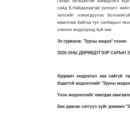
газарт хугацаатай шаардлага хү
сайд Б.Найдалаатай уулзалт хий
хөлсийг нэмэгдүүлэх боломжгү
ажиллаж байгаа тул салбарын төсө
хэмээн мэдэгдээд буй юм.
Эх сурвалж: “Зууны мэдээ” сонин
2026 ОНЫ ДӨРӨВДҮГЭЭР САРЫН 20.
Хуурамч мэдээлэл хаа сайгүй та
бодитой мэдээллийг “Зууны мэдээ
Үнэн мэдээллийг хамтдаа хамгаалц
Бие даасан сэтгүүл зүйг дэмжин "