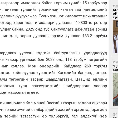
 төгрөгөөр импортлох байсан эрчим хүчийг 15 тэрбумаар
3
н, дизель түлшийг урьдчилан хангалттай нөөцөлсний
БН
АИ
сдэлийг бууруулжээ. Түүнчлэн нэг киловатт цахилгааныг
хүс
рөгөөр, харин нэг гигакалори дулааныг 40.800 төгрөгөөр
уулдаг байна. 2025 онд тус байгууллага цахилгаан эрчим
 ашиг олж, харин дулааны эрчим хүчнээс 183.2 тэрбум
рдлага үүссэн гэдгийг байгууллагын удирдлагууд
нэ хэвээр үргэлжилбэл 2027 онд 118 тэрбум төгрөгийн
3
сныг хэллээ. Мөн өнөөдрийн байдлаар 260 тэрбум
“Ц
хэл
лөлтөө хойшлуулах хүсэлтийг Хөгжлийн банканд өгчээ.
рбум төгрөгийн засвар шаардлагатай. Цаашид өвлийн
авахын тулд санхүүжилтийг шийдвэрлэж, засвар
сэн мэдээлэл өглөө.
ний шинэчлэл бол манай Засгийн газрын голлон анхаарч
үүн эрчим хүчний салбар эдийн засгийн эргэлтэд орж зөв
1
 төрийн татаасгүй, өр төлбөргүй, гал алдахгүй зөв