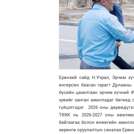
Ерөнхий сайд Н.Учрал, Эрчим хү
өнгөрсөн баасан гарагт Дулааны 
бүсийн цахилгаан эрчим хүчний 49
хувийг ханган ажилладаг бөгөөд с
гүйцэтгэдэг. 2026 оны дөрөвдүгэ
ТӨХК нь 2026-2027 оны өвөлжил
байгаагаа болон өнөөгийн ажилла
хөрөнгө оруулалтын саналаа Ерөн