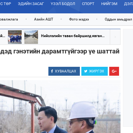
С ТӨР
ЭДИЙН ЗАСАГ
ҮЗЭЛ БОДОЛ
СПОРТ
НИЙГЭМ
ДЭЛ
рвалжлага
•
Азийн АШТ
•
Фото мэдээ
•
Оддын амьдрал
...
Нийслэлийн таван байршилд явган...
эдэд гэнэтийн дарамтгүйгээр үе шаттай
ХУВААЛЦАХ
ЖИРГЭХ