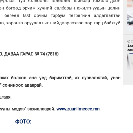
ргүүллээ. Тус холбооны төлөөлөл шинээр томилогдсон
сэн бөгөөд эрчим хүчний салбарын ажилтнуудын цалин
й бөгөөд 600 орчим тэрбум төгрөгийн алдагдалтай
в, хөрөнгө оруулалтыг шийдвэрлэхээс өөр гарц байхгүй
1
Но
жо
2
Ав
со
 ДАВАА ГАРАГ. № 74 (7816)
рхах болсон энэ үед баримттай, эх сурвалжтай, үнэн
1
” сониноос аваарай.
Со
69 
гаая.
2
Хө
Зууны мэдээ" захиалаарай.
www.zuuniimedee.mn
та
ФОТО: