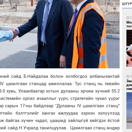
ШУУ
2
Мо
то
чний сайд Б.Найдалаа болон холбогдох албаныхантай
3
За
IV цахилгаан станцад ажиллалаа. Тус станц нь төвийн
дэ
сав
.0 хувь, Улаанбаатар хотын дулааны эрчим хүчний 55.2
истемийн оргил ачааллыг үүрч, стратегийн чухал үүрэг
эр сарын 17-ны байдлаар “Дулааны IV цахилгаан станц”
тийн бэлтгэлийг хангах ажлуудаа хэрхэн эхлүүлээд
ж байгаа хүчин чадал, цаашид зайлшгүй хийгдэх ёстой
хий сайд Н.Учралд танилцуулав. Цахилгаан станц өндөр