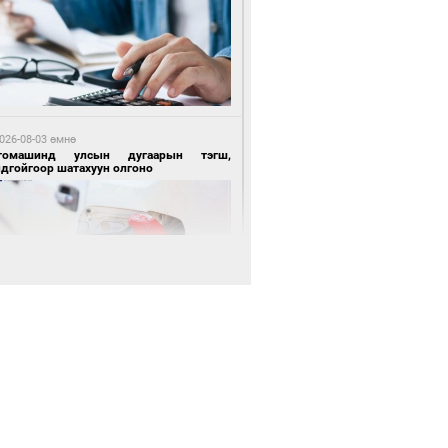
 өдрийн өмнө өмнө
цтой зөрчил гаргасан автобусны
лоочийг ажлаас нь чөлөөлжээ
026-08-03 өмнө
томашинд улсын дугаарын тэгш,
ндгойгоор шатахуун олгоно
 өдрийн өмнө өмнө
гтуугаар тээврийн хэрэгсэл жолоодсон
зөрчил бүртгэгдлээ
026-08-03 өмнө
всгөл нуурын лусыг тахих төрийн
хилгын ёслол боллоо