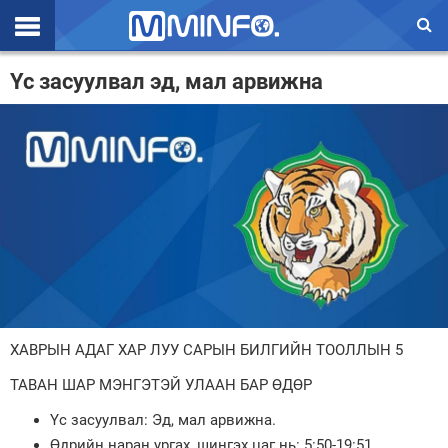
Эхлэл
Үс засуулвал эд, мал арвижна
Цаг агаар
Валют ханш
Улс төр
Эдийн засаг
Үзэл бодол
Спорт
ХАВРЫН АДАГ ХАР ЛУУ САРЫН БИЛГИЙН ТООЛЛЫН 5
Нийгэм
ТАВАН ШАР МЭНГЭТЭЙ УЛААН БАР ӨДӨР
Дэлхий
Үс засуулвал: Эд, мал арвижна.
Энтертайнмэнт
Өдрийн наран ургах, шингэх цаг нь: 5:50-19:51.