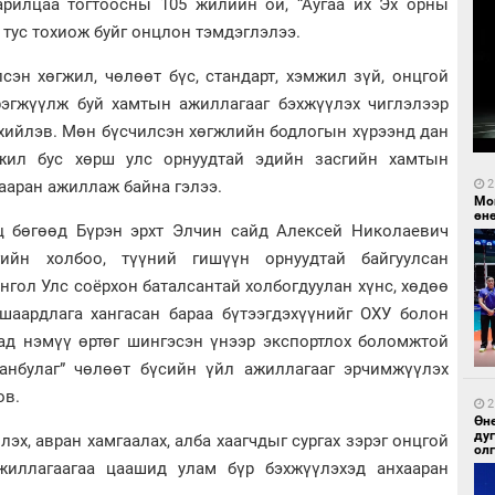
рилцаа тогтоосны 105 жилийн ой, “Аугаа их Эх орны
 тус тохиож буйг онцлон тэмдэглэлээ.
эн хөгжил, чөлөөт бүс, стандарт, хэмжил зүй, онцгой
рэгжүүлж буй хамтын ажиллагааг бэхжүүлэх чиглэлээр
хийлэв. Мөн бүсчилсэн хөгжлийн бодлогын хүрээнд дан
жил бус хөрш улс орнуудтай эдийн засгийн хамтын
ааран ажиллаж байна гэлээ.
2
Мо
өн
ц бөгөөд Бүрэн эрхт Элчин сайд Алексей Николаевич
ийн холбоо, түүний гишүүн орнуудтай байгуулсан
нгол Улс соёрхон баталсантай холбогдуулан хүнс, хөдөө
шаардлага хангасан бараа бүтээгдэхүүнийг ОХУ болон
дад нэмүү өртөг шингэсэн үнээр экспортлох боломжтой
танбулаг” чөлөөт бүсийн үйл ажиллагааг эрчимжүүлэх
ов.
2
Өн
ду
эх, авран хамгаалах, алба хаагчдыг сургах зэрэг онцгой
ол
иллагаагаа цаашид улам бүр бэхжүүлэхэд анхааран