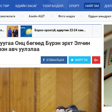
С ТӨР
ЭДИЙН ЗАСАГ
ҮЗЭЛ БОДОЛ
СПОРТ
НИЙГЭМ
ДЭЛ
рвалжлага
•
Азийн АШТ
•
Фото мэдээ
•
Оддын амьдрал
...
Бороо орохгүй, өдөртөө 22-24 хэм...
уугаа Онц бөгөөд Бүрэн эрхт Элчин
ээн авч уулзлаа
ХУВААЛЦАХ
ЖИРГЭХ