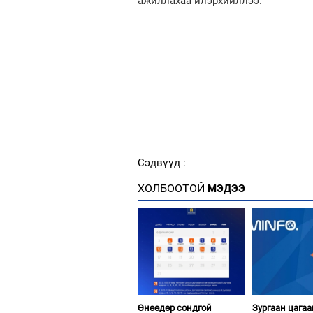
ажиллахаа илэрхийллээ.
Сэдвүүд :
ХОЛБООТОЙ
МЭДЭЭ
Өнөөдөр сондгой
Зургаан цагаа