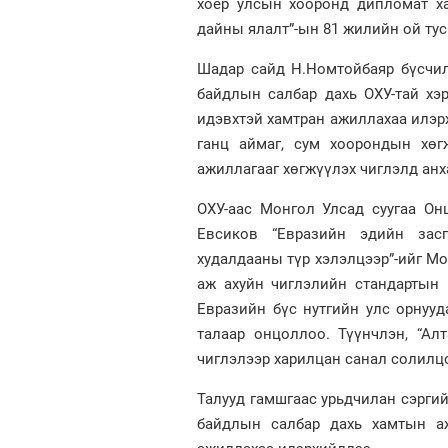
хоёр улсын хооронд дипломат ха
дайны ялалт”-ын 81 жилийн ой тус
Шадар сайд Н.Номтойбаяр бүсчилс
байдлын салбар дахь ОХУ-тай хэ
идэвхтэй хамтран ажиллахаа илэр
ганц аймаг, сум хоорондын хөг
ажиллагааг хөгжүүлэх чиглэлд анх
ОХУ-аас Монгол Улсад суугаа Он
Евсиков “Евразийн эдийн засг
худалдааны түр хэлэлцээр”-ийг Мо
аж ахуйн чиглэлийн стандартын 
Евразийн бүс нутгийн улс орнуу
талаар онцоллоо. Түүнчлэн, “Ал
чиглэлээр харилцан санал солилц
Талууд гамшгаас урьдчилан сэргийл
байдлын салбар дахь хамтын аж