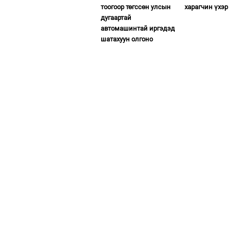
тоогоор төгссөн улсын
харагчин үхэр
дугаартай
автомашинтай иргэдэд
шатахуун олгоно