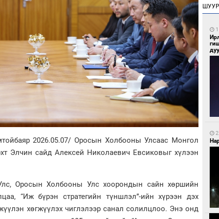
ШУУ
1
Ир
ги
ду
2
тойбаяр 2026.05.07/ Оросын Холбооны Улсаас Монгол
Нар
эрхт Элчин сайд Алексей Николаевич Евсиковыг хүлээн
Улс, Оросын Холбооны Улс хоорондын сайн хөршийн
лцаа, “Иж бүрэн стратегийн түншлэл”-ийн хүрээн дэх
жүүлэн хөгжүүлэх чиглэлээр санал солилцлоо. Энэ онд