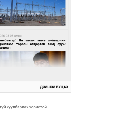
6 цагийн өмнө өмнө
АТ ТӨХК “Боинг” компанитай хамтын
иллагаагаа өргөжүүлнэ
026-08-03 өмнө
Нямбаатар: Ял авсан мань луйварчин
дэнэтээс төрсөн алдартан гээд сууж
агдсан
7 цагийн өмнө өмнө
Амарсайхан: Иргэдийг хохироосон ААН-
н нуугтмал хөрөнгийг битүүмжлэнэ
ДЭЭШЭЭ БУЦАХ
026-08-03 өмнө
өө бүтсэн түүхийг өгүүлэх 7 баримт
гүй хуулбарлах хориотой.
.
7 цагийн өмнө өмнө
Номтойбаяр: Аймгуудад тулгамдаж буй