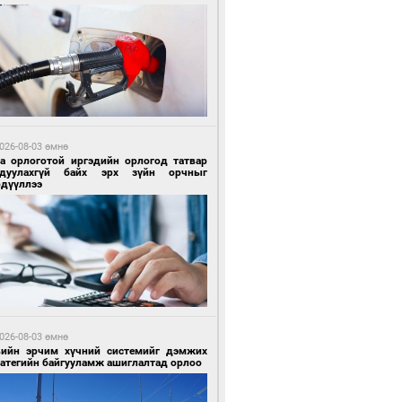
 цагийн өмнө өмнө
роо орохгүй, өдөртөө 28-30 хэм дулаан
йна
026-08-03 өмнө
га орлоготой иргэдийн орлогод татвар
гдуулахгүй байх эрх зүйн орчныг
рдүүллээ
6 цагийн өмнө өмнө
х төрлийн шатахууны импортыг шуурхай
вэрлэхэд гурван яам хамтран ажиллана
026-08-03 өмнө
вийн эрчим хүчний системийг дэмжих
ратегийн байгууламж ашиглалтад орлоо