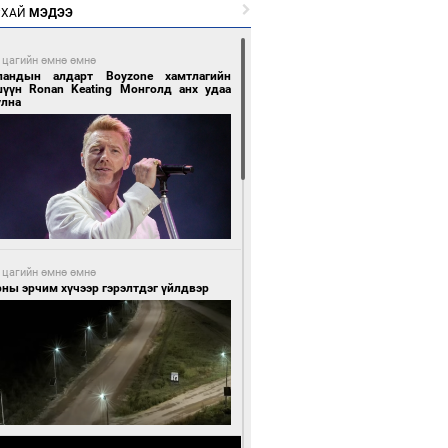
РХАЙ
МЭДЭЭ
 цагийн өмнө өмнө
ландын алдарт Boyzone хамтлагийн
шүүн Ronan Keating Монголд анх удаа
улна
 цагийн өмнө өмнө
ны эрчим хүчээр гэрэлтдэг үйлдвэр