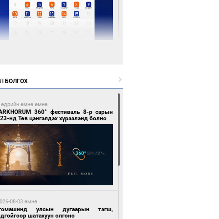
 цагийн өмнө өмнө
Х-ын дарга С.Бямбацогт Сутай хайрхны
гэрийг тахих тахилгад оролцлоо
Л
БОЛГОХ
 өдрийн өмнө өмнө
ARKHORUM 360° фестиваль 8-р сарын
23-нд Төв цэнгэлдэх хүрээлэнд болно
 цагийн өмнө өмнө
ргаан цагаан мэнгэтэй харагчин үхэр
өр
026-08-03 өмнө
томашинд улсын дугаарын тэгш,
ндгойгоор шатахуун олгоно