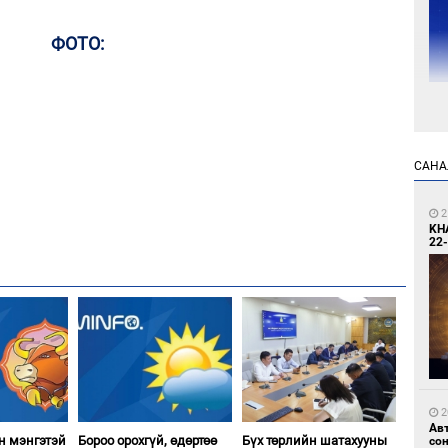
ФОТО:
2
УИ
тэн
САНА
2
KH
22-
2
Зу
өд
2
Ав
н мэнгэтэй
Бороо орохгүй, өдөртөө
Бүх төрлийн шатахууны
со