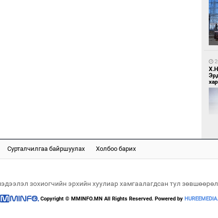
1
МИ
аж
2
Х.
Эр
хар
1
С.
ий
Сурталчилгаа байршуулах
Холбоо барих
2
Хөш
мэдээлэл зохиогчийн эрхийн хуулиар хамгаалагдсан тул зөвшөөрөл
Copyright © MMINFO.MN All Rights Reserved. Powered by
HUREEMEDIA
1
Н.