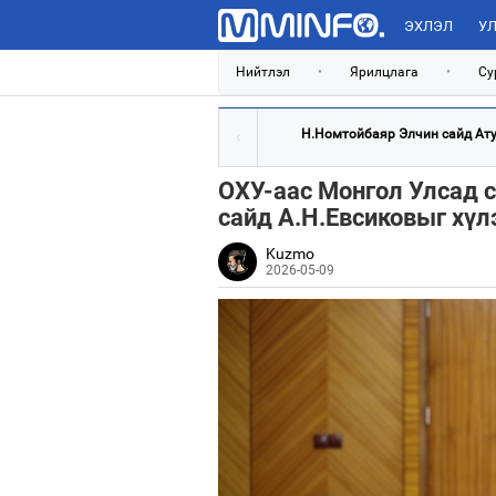
ЭХЛЭЛ
УЛ
Нийтлэл
•
Ярилцлага
•
Су
Н.Номтойбаяр Элчин сайд Атул
ОХУ-аас Монгол Улсад с
сайд А.Н.Евсиковыг хүл
Kuzmo
2026-05-09