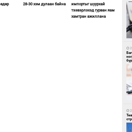
 өдөр
28-30 хэм дулаан байна
импортыг шуурхай
тээвэрлэхэд гурван яам
хамтран ажиллана
2
Бо
ба
2
Ба
но
бү
1
Бү
тээ
2
Тө
ст