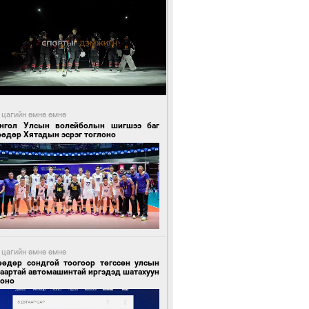
 цагийн өмнө өмнө
нгол Улсын волейболын шигшээ баг
өөдөр Хятадын эсрэг тоглоно
 цагийн өмнө өмнө
өөдөр сондгой тоогоор төгссөн улсын
гаартай автомашинтай иргэдэд шатахуун
гоно