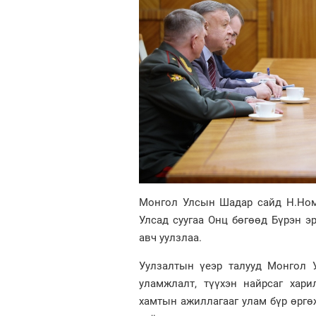
Монгол Улсын Шадар сайд Н.Ном
Улсад суугаа Онц бөгөөд Бүрэн 
авч уулзлаа.
Уулзалтын үеэр талууд Монгол 
уламжлалт, түүхэн найрсаг хари
хамтын ажиллагааг улам бүр өргө