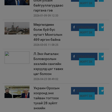
олон улсын
ЖИРГЭХ
байгууллагуудаас
гаргана гэв
2026-01-09 09:12:33
Мөргөлдөөн
ХУВААЛЦАХ
болж буй бүс
ЖИРГЭХ
нутагт Монголын
469 иргэн байна
2026-03-05 11:58:25
Л.Энх-Амгалан:
ХУВААЛЦАХ
Боловсролын
ЖИРГЭХ
зээлийн сангийн
хэрүүлд цэг тавих
цаг болсон
2026-04-23 08:49:02
Украин-Оросын
ХУВААЛЦАХ
хооронд энх
ЖИРГЭХ
тайван тогтоох
тухай 28 зүйлт
энхийн