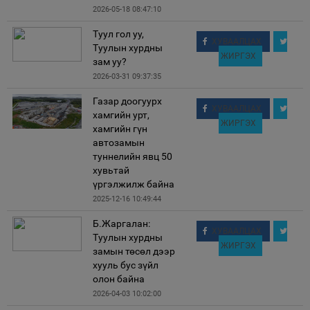
2026-05-18 08:47:10
Туул гол уу,
ХУВААЛЦАХ
Туулын хурдны
ЖИРГЭХ
зам уу?
2026-03-31 09:37:35
Газар доогуурх
ХУВААЛЦАХ
хамгийн урт,
ЖИРГЭХ
хамгийн гүн
автозамын
туннелийн явц 50
хувьтай
үргэлжилж байна
2025-12-16 10:49:44
Б.Жаргалан:
ХУВААЛЦАХ
Туулын хурдны
ЖИРГЭХ
замын төсөл дээр
хууль бус зүйл
олон байна
2026-04-03 10:02:00