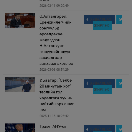
2026-03-11 09:20:49
О.Алтангэрэл:
ХУВААЛЦАХ
Ерөнхийлөгчийн
ЖИРГЭХ
сонгуульд
өрсөлдөхөө
мэдэгдсэн
Н.Алтанхуяг
гишүүнийг шүүх
захиалгаар
залхааж эхэллээ
2026-03-06 08:54:29
У.Баатар: “Сэлбэ
ХУВААЛЦАХ
20 минутын хот”
ЖИРГЭХ
төслийн гол
хөдөлгөгч хүч нь
нийтийн эрх ашиг
юм
2025-11-18 10:26:42
Трамп АНУ-ыг
ХУВААЛЦАХ