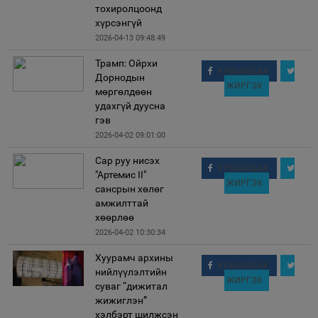
тохиролцоонд
хүрсэнгүй
2026-04-13 09:48:49
Трамп: Ойрхи
ХУВААЛЦАХ
Дорнодын
ЖИРГЭХ
мөргөлдөөн
удахгүй дуусна
гэв
2026-04-02 09:01:00
Сар руу нисэх
ХУВААЛЦАХ
"Артемис II"
ЖИРГЭХ
сансрын хөлөг
амжилттай
хөөрлөө
2026-04-02 10:30:34
Хуурамч архины
ХУВААЛЦАХ
нийлүүлэлтийн
ЖИРГЭХ
суваг “дижитал
жижиглэн”
хэлбэрт шилжсэн