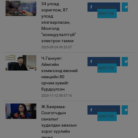
34 улсад
ХУВААЛЦАХ
хориглож, 87
ЖИРГЭХ
улсад
хязгаарласан,
Монголд
"зохицуулалтгүй"
электрон тамхи
2025-09-24 09:25:57
Ч.Ганхуяг:
ХУВААЛЦАХ
Аймгийн
ЖИРГЭХ
хэмжээнд өвсний
нөөцийн 80
орчим хувийг
бүрдүүлсэн
2025-11-12 08:57:16
Ж.Баярмаа:
ХУВААЛЦАХ
Сонгогчдын
ЖИРГЭХ
саналыг
худалдан авахын
эсрэг хуулийн
төсөл