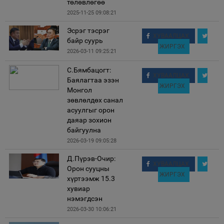
төлөвлөгөө
2025-11-25 09:08:21
Эсрэг тэсрэг
ХУВААЛЦАХ
байр суурь
ЖИРГЭХ
2026-03-11 09:25:21
С.Бямбацогт:
ХУВААЛЦАХ
Баялагтаа эзэн
ЖИРГЭХ
Монгол
зөвлөлдөх санал
асуулгыг орон
даяар зохион
байгуулна
2026-03-19 09:05:28
Д.Пүрэв-Очир:
ХУВААЛЦАХ
Орон сууцны
ЖИРГЭХ
хүртээмж 15.3
хувиар
нэмэгдсэн
2026-03-30 10:06:21