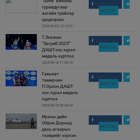
“Dune” киноны
ХУВААЛЦАХ
гуравдугаар
ЖИРГЭХ
ангийн трейлэр
цацагдлаа
2026-03-25 12:13:51
Т.Энхжин
ХУВААЛЦАХ
“Загреб-2025”
ЖИРГЭХ
ДАШТ-ээс хүрэл
медаль хүртлээ
2025-09-18 11:30:10
Гавьяат
ХУВААЛЦАХ
тамирчин
ЖИРГЭХ
П.Орхон ДАШТ-
ээс хүрэл медаль
хүртлээ
2025-09-19 09:54:59
Ираны дайн
ХУВААЛЦАХ
Ойрхи Дорнод
ЖИРГЭХ
дахь агаарын
тээврийг хэрхэн