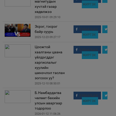
магнитудын
ЖИРГЭХ
хүчтэй газар
хөдөлжээ
2025-10-01 09:29:10
Эсрэг, тэсрэг
ХУВААЛЦАХ
байр суурь
ЖИРГЭХ
2025-12-23 09:27:17
Цоожтой
ХУВААЛЦАХ
хаалганы цаана
ЖИРГЭХ
үйлдэгддэг
харгислалыг
хуулийн
шинэчлэл таслан
зогсоох уу?
2025-12-10 08:50:01
Б.Намбардагва
ХУВААЛЦАХ
чөлөөт бөхийн
ЖИРГЭХ
улсын аваргаар
тодорлоо
2026-01-12 11:06:26