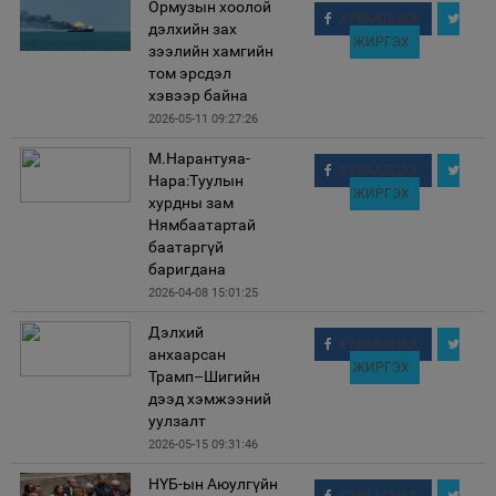
Ормузын хоолой
ХУВААЛЦАХ
дэлхийн зах
ЖИРГЭХ
зээлийн хамгийн
том эрсдэл
хэвээр байна
2026-05-11 09:27:26
М.Нарантуяа-
ХУВААЛЦАХ
Нара:Туулын
ЖИРГЭХ
хурдны зам
Нямбаатартай
баатаргүй
баригдана
2026-04-08 15:01:25
Дэлхий
ХУВААЛЦАХ
анхаарсан
ЖИРГЭХ
Трамп–Шигийн
дээд хэмжээний
уулзалт
2026-05-15 09:31:46
НҮБ-ын Аюулгүйн