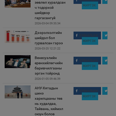
ХУВААЛЦАХ
зөвлөл хуралдсан
ЖИРГЭХ
ч тодорхой
шийдвэр
гаргасангүй
2026-03-04 09:35:34
Дээрэлхэлтийн
ХУВААЛЦАХ
шийдэл бол
ЖИРГЭХ
гурвалсан гэрээ
2026-03-25 12:21:22
Венесуэлийн
ХУВААЛЦАХ
ерөнхийлөгчийн
ЖИРГЭХ
баривчилгааны
эргэн тойронд
2026-01-05 09:46:39
АНУ-Хятадын
ХУВААЛЦАХ
шинэ
ЖИРГЭХ
харилцааны төв
нь худалдаа,
Тайвань, хиймэл
оюун болов