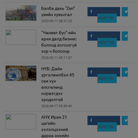
Балба дахь "Zen”
ХУВААЛЦАХ
үеийн хувьсгал
ЖИРГЭХ
2025-09-11 08:31:25
“Чөлөөт бүс”-ийн
ХУВААЛЦАХ
архи далд бизнес
ЖИРГЭХ
болоод зогсохгүй
хор ч болсоор
2026-02-11 09:17:07
НҮБ: Дайн
ХУВААЛЦАХ
үргэлжилбэл 45
ЖИРГЭХ
сая хүн
өлсгөлөнд
нэрвэгдэх
эрсдэлтэй
2026-04-17 09:49:40
АНУ, Иран 21
ХУВААЛЦАХ
цагийн
ЖИРГЭХ
хэлэлцээний
дараа энхийн