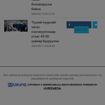
боловсруулж
байна
2026-02-13 09:21:33
Түүхий нүүрсийг
ХУВААЛЦАХ
хагас
ЖИРГЭХ
коксжуулснаар
утааг 45-50
хувиар бууруулна
2025-09-11 20:28:43
Веб сайтад агуулагдсан мэдээлэл зохиогчийн эрхийн хуулиар хамгаалагдсан тул
зөвшөөрөлгүй хуулбарлах хориотой.
COPYRIGHT © MMINFO.MN ALL RIGHTS RESERVED. POWERED BY
HUREEMEDIA.