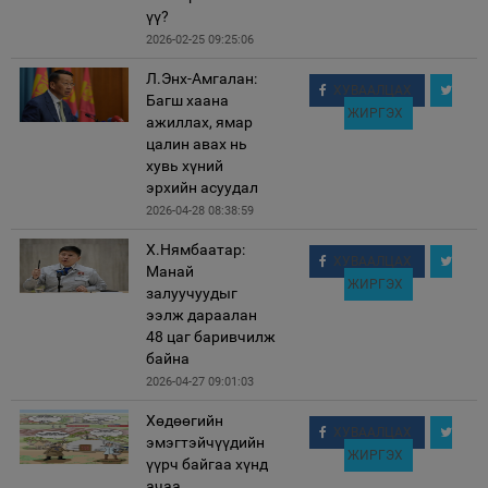
үү?
2026-02-25 09:25:06
Л.Энх-Амгалан:
ХУВААЛЦАХ
Багш хаана
ЖИРГЭХ
ажиллах, ямар
цалин авах нь
хувь хүний
эрхийн асуудал
2026-04-28 08:38:59
Х.Нямбаатар:
ХУВААЛЦАХ
Манай
ЖИРГЭХ
залуучуудыг
ээлж дараалан
48 цаг баривчилж
байна
2026-04-27 09:01:03
Хөдөөгийн
ХУВААЛЦАХ
эмэгтэйчүүдийн
ЖИРГЭХ
үүрч байгаа хүнд
ачаа