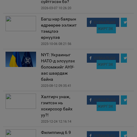
сүйтгэсэн бэ?
2026-03-07 10:26:20
Багш нар баярын
ХУВААЛЦАХ
өдрөөрөө ээлжит
ЖИРГЭХ
тэмцлээ
өрнүүлэв
2025-10-06 08:21:56
NYT: Украиныг
ХУВААЛЦАХ
НАТО-д элсүүлэх
ЖИРГЭХ
боломжийг АНУ-
аас шаардаж
байна
2025-08-12 09:35:41
Халтирч унаж,
ХУВААЛЦАХ
гэмтсэн нь
ЖИРГЭХ
хохирсоор байх
уу?!
2025-12-24 12:16:14
Филиппинд 6.9
ХУВААЛЦАХ