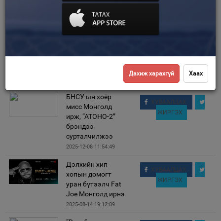
нэр биш
2025-11-06 10:37:54
Зурхай
Дэлхийн
ХУВААЛЦАХ
бизнесийн
ЖИРГЭХ
сонгодог 50
бүтээл Монголд
хэвлэгдлээ
Дахиж харахгүй
Хаах
2025-09-05 09:48:21
БНСУ-ын хоёр
ХУВААЛЦАХ
мисс Монголд
ЖИРГЭХ
ирж, “АТОНО-2”
брэндээ
сурталчилжээ
2025-12-08 11:54:49
Дэлхийн хип
ХУВААЛЦАХ
хопын домогт
ЖИРГЭХ
уран бүтээлч Fat
Joe Монголд ирнэ
2025-08-14 19:12:09