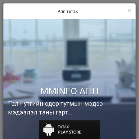
×
Апп татах
MMINFO АПП
Тал нутгийн өдөр тутмын мэдээ
мэдээлэл таны гарт...