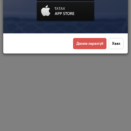
Дахиж харахгүй
Хаах