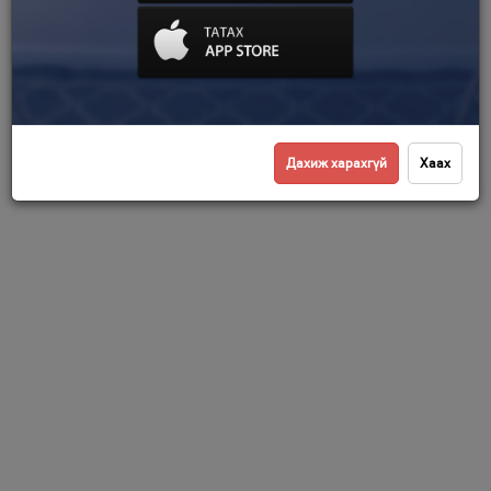
Дахиж харахгүй
Хаах