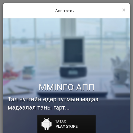
×
Апп татах
MMINFO АПП
Тал нутгийн өдөр тутмын мэдээ
мэдээлэл таны гарт...