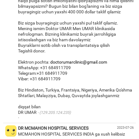
naqd pulga sotish imkoniyatini qidiryapsizmi va nima qilishni
bilmayapsizmi? Bugun biz bilan bog'laning va biz sizga
buyragingiz uchun yaxshi 400 000 dollar taklif qilamiz
Biz sizga buyragingiz uchun yaxshi pul taklif qilamiz.
Mening ismim Doktor UMAR Men UMAR klinikasida
nefrologman. Bizning klinikamiz buyrak jarrohligiga
ixtisoslashgan va biz ham davolaymiz
Buyraklarni sotib olish va transplantatsiya qilish
Tegishli donor.
Elektron pochta:
doctorumarclinic@gmail.com
WhatsApp: +31 684911709
Telegram:+31 684911709
Viber: +31 684911709
Biz Hindiston, Turkiya, Frantsiya, Nigeriya, Amerika Qo'shma
Shtatlari, Malayziya, Dubay, Quvaytda joylashganmiz
diqqat bilan
DR UMAR
(129.205.124.235)
·
DR MCMAHON HOSPITAL SERVICES
2023-07-26
MCMAHON HOSPITAL SERVICES INDIA ga xush kelibsiz