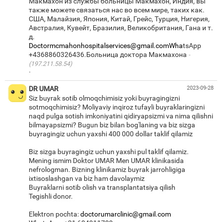
Макмахон из службы больницы Макмахон, Индия, вы
также можете связаться нас во всем мире, таких как.
США, Малайзия, Япония, Китай, Грейс, Турция, Нигерия,
Австралия, Кувейт, Бразилия, Великобритания, Гана и т.
Doctormcmahonhospitalservices@gmail.comWha
tsApp
+4368860326436.Больница доктора Макмахона
(197.211.58.54)
·
DR UMAR
2023-09-28
Siz buyrak sotib olmoqchimisiz yoki buyragingizni
sotmoqchimisiz? Moliyaviy inqiroz tufayli buyraklaringizni
naqd pulga sotish imkoniyatini qidiryapsizmi va nima qilishni
bilmayapsizmi? Bugun biz bilan bog'laning va biz sizga
buyragingiz uchun yaxshi 400 000 dollar taklif qilamiz
Biz sizga buyragingiz uchun yaxshi pul taklif qilamiz.
Mening ismim Doktor UMAR Men UMAR klinikasida
nefrologman. Bizning klinikamiz buyrak jarrohligiga
ixtisoslashgan va biz ham davolaymiz
Buyraklarni sotib olish va transplantatsiya qilish
Tegishli donor.
Elektron pochta:
doctorumarclinic@gmail.com