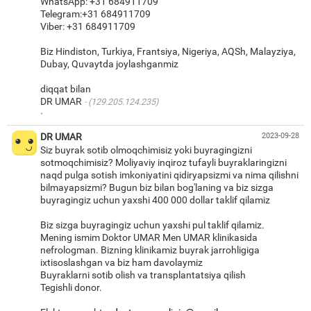
WhatsApp: +31 684911709
Telegram:+31 684911709
Viber: +31 684911709
Biz Hindiston, Turkiya, Frantsiya, Nigeriya, AQSh, Malayziya,
Dubay, Quvaytda joylashganmiz
diqqat bilan
DR UMAR
(129.205.124.235)
·
DR UMAR
2023-09-28
Siz buyrak sotib olmoqchimisiz yoki buyragingizni
sotmoqchimisiz? Moliyaviy inqiroz tufayli buyraklaringizni
naqd pulga sotish imkoniyatini qidiryapsizmi va nima qilishni
bilmayapsizmi? Bugun biz bilan bog'laning va biz sizga
buyragingiz uchun yaxshi 400 000 dollar taklif qilamiz
Biz sizga buyragingiz uchun yaxshi pul taklif qilamiz.
Mening ismim Doktor UMAR Men UMAR klinikasida
nefrologman. Bizning klinikamiz buyrak jarrohligiga
ixtisoslashgan va biz ham davolaymiz
Buyraklarni sotib olish va transplantatsiya qilish
Tegishli donor.