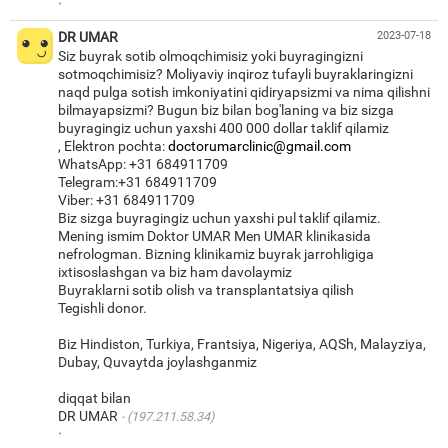
·
DR UMAR
2023-07-18
Siz buyrak sotib olmoqchimisiz yoki buyragingizni
sotmoqchimisiz? Moliyaviy inqiroz tufayli buyraklaringizni
naqd pulga sotish imkoniyatini qidiryapsizmi va nima qilishni
bilmayapsizmi? Bugun biz bilan bog'laning va biz sizga
buyragingiz uchun yaxshi 400 000 dollar taklif qilamiz
, Elektron pochta:
doctorumarclinic@gmail.com
WhatsApp: +31 684911709
Telegram:+31 684911709
Viber: +31 684911709
Biz sizga buyragingiz uchun yaxshi pul taklif qilamiz.
Mening ismim Doktor UMAR Men UMAR klinikasida
nefrologman. Bizning klinikamiz buyrak jarrohligiga
ixtisoslashgan va biz ham davolaymiz
Buyraklarni sotib olish va transplantatsiya qilish
Tegishli donor.
Biz Hindiston, Turkiya, Frantsiya, Nigeriya, AQSh, Malayziya,
Dubay, Quvaytda joylashganmiz
diqqat bilan
DR UMAR
(197.211.58.34)
·