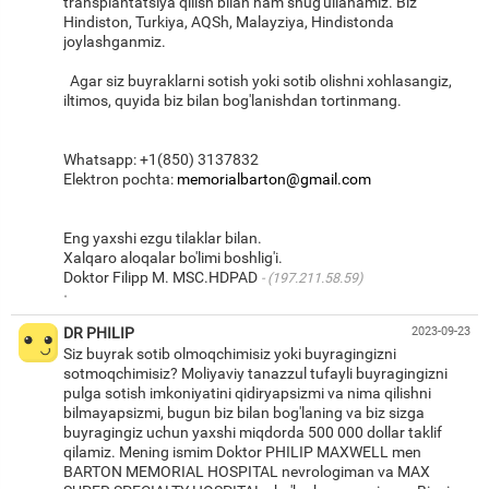
transplantatsiya qilish bilan ham shug'ullanamiz. Biz
Hindiston, Turkiya, AQSh, Malayziya, Hindistonda
joylashganmiz.
Agar siz buyraklarni sotish yoki sotib olishni xohlasangiz,
iltimos, quyida biz bilan bog'lanishdan tortinmang.
Whatsapp: +1(850) 3137832
Elektron pochta:
memorialbarton@gmail.com
Eng yaxshi ezgu tilaklar bilan.
Xalqaro aloqalar bo'limi boshlig'i.
Doktor Filipp M. MSC.HDPAD
(197.211.58.59)
·
DR PHILIP
2023-09-23
Siz buyrak sotib olmoqchimisiz yoki buyragingizni
sotmoqchimisiz? Moliyaviy tanazzul tufayli buyragingizni
pulga sotish imkoniyatini qidiryapsizmi va nima qilishni
bilmayapsizmi, bugun biz bilan bog'laning va biz sizga
buyragingiz uchun yaxshi miqdorda 500 000 dollar taklif
qilamiz. Mening ismim Doktor PHILIP MAXWELL men
BARTON MEMORIAL HOSPITAL nevrologiman va MAX