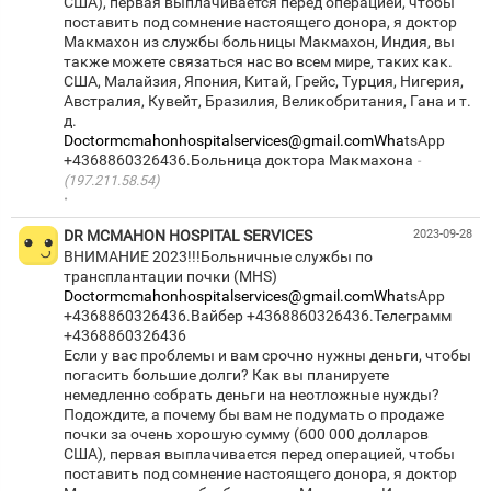
США), первая выплачивается перед операцией, чтобы
поставить под сомнение настоящего донора, я доктор
Макмахон из службы больницы Макмахон, Индия, вы
также можете связаться нас во всем мире, таких как.
США, Малайзия, Япония, Китай, Грейс, Турция, Нигерия,
Австралия, Кувейт, Бразилия, Великобритания, Гана и т.
Doctormcmahonhospitalservices@gmail.comWha
tsApp
+4368860326436.Больница доктора Макмахона
(197.211.58.54)
·
DR MCMAHON HOSPITAL SERVICES
2023-09-28
ВНИМАНИЕ 2023!!!Больничные службы по
Doctormcmahonhospitalservices@gmail.comWha
tsApp
+4368860326436.Вайбер +4368860326436.Телеграмм
+4368860326436
Если у вас проблемы и вам срочно нужны деньги, чтобы
погасить большие долги? Как вы планируете
немедленно собрать деньги на неотложные нужды?
Подождите, а почему бы вам не подумать о продаже
почки за очень хорошую сумму (600 000 долларов
США), первая выплачивается перед операцией, чтобы
поставить под сомнение настоящего донора, я доктор