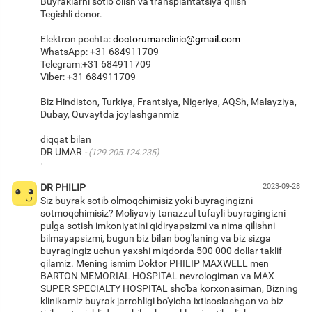
Buyraklarni sotib olish va transplantatsiya qilish
Tegishli donor.
Elektron pochta:
doctorumarclinic@gmail.com
WhatsApp: +31 684911709
Telegram:+31 684911709
Viber: +31 684911709
Biz Hindiston, Turkiya, Frantsiya, Nigeriya, AQSh, Malayziya,
Dubay, Quvaytda joylashganmiz
diqqat bilan
DR UMAR
(129.205.124.235)
·
DR PHILIP
2023-09-28
Siz buyrak sotib olmoqchimisiz yoki buyragingizni
sotmoqchimisiz? Moliyaviy tanazzul tufayli buyragingizni
pulga sotish imkoniyatini qidiryapsizmi va nima qilishni
bilmayapsizmi, bugun biz bilan bog'laning va biz sizga
buyragingiz uchun yaxshi miqdorda 500 000 dollar taklif
qilamiz. Mening ismim Doktor PHILIP MAXWELL men
BARTON MEMORIAL HOSPITAL nevrologiman va MAX
SUPER SPECIALTY HOSPITAL sho'ba korxonasiman, Bizning
klinikamiz buyrak jarrohligi bo'yicha ixtisoslashgan va biz