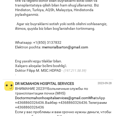
tirik va tegishli donor bilan buyraklarni sotib olish va
transplantatsiya qilish bilan ham shug'ullanamiz. Biz
Hindiston, Turkiya, AQSh, Malayziya, Hindistonda
joylashganmiz.
Agar siz buyraklarni sotish yoki sotib olishni xohlasangiz,
iltimos, quyida biz bilan bog'lanishdan tortinmang.
Whatsapp: +1(850) 3137832
Elektron pochta:
memorialbarton@gmail.com
Eng yaxshi ezgu tilaklar bilan.
Xalqaro aloqalar bo'limi boshlig'i.
Doktor Filipp M. MSC.HDPAD
(197.211.58.59)
·
DR MCMAHON HOSPITAL SERVICES
2023-09-28
ВНИМАНИЕ 2023!!!Больничные службы по
Doctormcmahonhospitalservices@gmail.comWha
tsApp
+4368860326436.Вайбер +4368860326436.Телеграмм
+4368860326436
Если у вас проблемы и вам срочно нужны деньги, чтобы