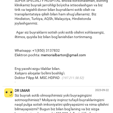
SUPER SPECIALTY HOSPITAL sho'ba korxonasiman, Bizning
klinikamiz buyrak jarrohligi bo'yicha ixtisoslashgan va biz
tirik va tegishli donor bilan buyraklarni sotib olish va
transplantatsiya qilish bilan ham shug'ullanamiz. Biz
Hindiston, Turkiya, AQSh, Malayziya, Hindistonda
joylashganmiz.
Agar siz buyraklarni sotish yoki sotib olishni xohlasangiz,
iltimos, quyida biz bilan bog'lanishdan tortinmang.
Whatsapp: +1(850) 3137832
Elektron pochta:
memorialbarton@gmail.com
Eng yaxshi ezgu tilaklar bilan.
Xalqaro aloqalar bo'limi boshlig'i.
Doktor Filipp M. MSC.HDPAD
(197.211.58.52)
·
DR UMAR
2023-09-22
Siz buyrak sotib olmoqchimisiz yoki buyragingizni
sotmoqchimisiz? Moliyaviy inqiroz tufayli buyraklaringizni
naqd pulga sotish imkoniyatini qidiryapsizmi va nima qilishni
bilmayapsizmi? Bugun biz bilan bog'laning va biz sizga