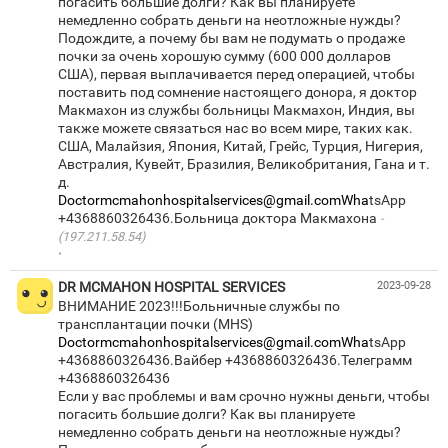
погасить большие долги? Как вы планируете
немедленно собрать деньги на неотложные нужды?
Подождите, а почему бы вам не подумать о продаже
почки за очень хорошую сумму (600 000 долларов
США), первая выплачивается перед операцией, чтобы
поставить под сомнение настоящего донора, я доктор
Макмахон из службы больницы Макмахон, Индия, вы
также можете связаться нас во всем мире, таких как.
США, Малайзия, Япония, Китай, Грейс, Турция, Нигерия,
Австралия, Кувейт, Бразилия, Великобритания, Гана и т.
Doctormcmahonhospitalservices@gmail.comWha
tsApp
+4368860326436.Больница доктора Макмахона
(197.211.58.54)
·
DR MCMAHON HOSPITAL SERVICES
2023-09-28
ВНИМАНИЕ 2023!!!Больничные службы по
Doctormcmahonhospitalservices@gmail.comWha
tsApp
+4368860326436.Вайбер +4368860326436.Телеграмм
+4368860326436
Если у вас проблемы и вам срочно нужны деньги, чтобы
погасить большие долги? Как вы планируете
немедленно собрать деньги на неотложные нужды?