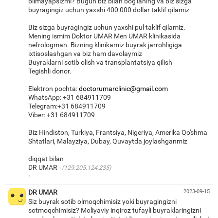
bilmayapsizmi? Bugun biz bilan bog'laning va biz sizga
buyragingiz uchun yaxshi 400 000 dollar taklif qilamiz
Biz sizga buyragingiz uchun yaxshi pul taklif qilamiz.
Mening ismim Doktor UMAR Men UMAR klinikasida
nefrologman. Bizning klinikamiz buyrak jarrohligiga
ixtisoslashgan va biz ham davolaymiz
Buyraklarni sotib olish va transplantatsiya qilish
Tegishli donor.
Elektron pochta:
doctorumarclinic@gmail.com
WhatsApp: +31 684911709
Telegram:+31 684911709
Viber: +31 684911709
Biz Hindiston, Turkiya, Frantsiya, Nigeriya, Amerika Qo'shma
Shtatlari, Malayziya, Dubay, Quvaytda joylashganmiz
diqqat bilan
DR UMAR
(129.205.124.235)
·
DR UMAR
2023-09-15
Siz buyrak sotib olmoqchimisiz yoki buyragingizni
sotmoqchimisiz? Moliyaviy inqiroz tufayli buyraklaringizni