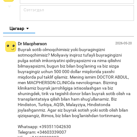
Цагаар
Dr Macpherson
2026-05-20
Buyrak sotib olmoqchimisiz yoki buyragingizni
sotmoqchimisiz? Moliyaviy inqiroz tufayli buyragingizni
pulga sotish imkoniyatini qidiryapsizmi va nima qilishni
bilmayapsizmi, bugun biz bilan bog'laning va biz sizga
buyragingiz uchun 500 000 dollar miqdorida yaxshi
miqdorda pul taklif qilamiz. Mening ismim DOCTOR ABDUL,
men MACPHERSON CLINICda nevrologman. Bizning
klinikamiz buyrak jarrohligiga ixtisoslashgan va biz
shuningdek, tirik va tegishli donor bilan buyrak sotib olish va
transplantatsiya qilish bilan ham shug'ullanamiz. Biz
Hindiston, Turkiya, AQSh, Malayziya, Hindistonda
joylashganmiz. Agar siz buyrak sotish yoki sotib olish bilan
qiziqsangiz, iltimos, biz bilan bog'lanishdan tortinmang.
Whatsapp: +393511042630
Telegram: +34603339007