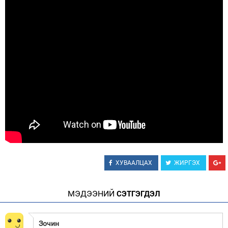
Зурхай
ХУВААЛЦАХ
ЖИРГЭХ
МЭДЭЭНИЙ
СЭТГЭГДЭЛ