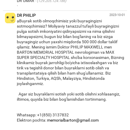
DR UMAR
(129.205.124.186)
·
DR PHILIP
2023-10-01
ạBuyrak sotib olmoqchimisiz yoki buyragingizni
sotmoqchimisiz? Moliyaviy tanazzul tufayli buyragingizni
pulga sotish imkoniyatini qidiryapsizmi va nima qilishni
bilmayapsizmi, bugun biz bilan bog'laning va biz sizga
buyragingiz uchun yaxshi miqdorda 500 000 dollar taklif
qilamiz. Mening ismim Doktor PHILIP MAXWELL men
BARTON MEMORIAL HOSPITAL nevrologiman va MAX
SUPER SPECIALTY HOSPITAL sho'ba korxonasiman, Bizning
klinikamiz buyrak jarrohligi bo'yicha ixtisoslashgan va biz
tirik va tegishli donor bilan buyraklarni sotib olish va
transplantatsiya qilish bilan ham shug'ullanamiz. Biz
Hindiston, Turkiya, AQSh, Malayziya, Hindistonda
joylashganmiz.
Agar siz buyraklarni sotish yoki sotib olishni xohlasangiz,
iltimos, quyida biz bilan bog'lanishdan tortinmang.
Whatsapp: +1(850) 3137832
Elektron pochta:
memorialbarton@gmail.com