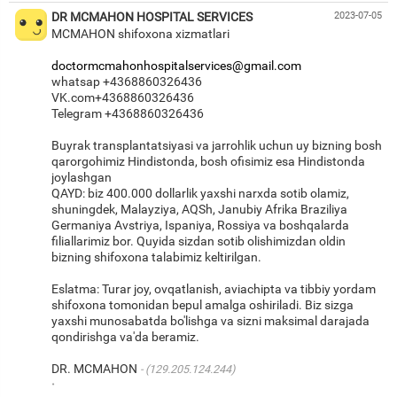
DR MCMAHON HOSPITAL SERVICES
2023-07-05
MCMAHON shifoxona xizmatlari
doctormcmahonhospitalservices@gmail.com
whatsap +4368860326436
VK.com+4368860326436
Telegram +4368860326436
Buyrak transplantatsiyasi va jarrohlik uchun uy bizning bosh
qarorgohimiz Hindistonda, bosh ofisimiz esa Hindistonda
joylashgan
QAYD: biz 400.000 dollarlik yaxshi narxda sotib olamiz,
shuningdek, Malayziya, AQSh, Janubiy Afrika Braziliya
Germaniya Avstriya, Ispaniya, Rossiya va boshqalarda
filiallarimiz bor. Quyida sizdan sotib olishimizdan oldin
bizning shifoxona talabimiz keltirilgan.
Eslatma: Turar joy, ovqatlanish, aviachipta va tibbiy yordam
shifoxona tomonidan bepul amalga oshiriladi. Biz sizga
yaxshi munosabatda bo'lishga va sizni maksimal darajada
qondirishga va'da beramiz.
DR. MCMAHON
(129.205.124.244)
·