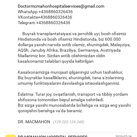
Doctormcmahonhospitalservices@gmail.com
WhatsApp +4368860326436
VKontakte+4368860326436
Telegram +4368860326436
Buyrak transplantatsiyasi va jarrohlik uyi, bosh ofisimiz
Hindistonda va bosh ofisimiz Hindistonda, biz 600.000
dollarga yaxshi narxda sotib olamiz, shuningdek, Malayziya,
AQSh, Janubiy Afrika, Braziliya, Germaniya, Avstriyada
filiallarimiz bor. Sizdan sotib olishimizdan oldin
kasalxonamiz talablari quyida keltirilgan
Kasalxonamizga murojaat qilganingiz uchun tashakkur,
Biz buyraklar kasalliklarini, shuningdek, tana a'zolarining
umumiy funktsiyalarini davolashga ixtisoslashganmiz.
Eslatma: Turar joy, ovqatlanish, transport va tibbiy yordam
shifoxona tomonidan bepul amalga oshiriladi.
Biz sizga yaxshi munosabatda bo'lishga va sizga eng yaxshi
qoniqishni berishga va'da beramiz.
DR. MACMAHON
(129.205.124.248)
·
2023-07-26