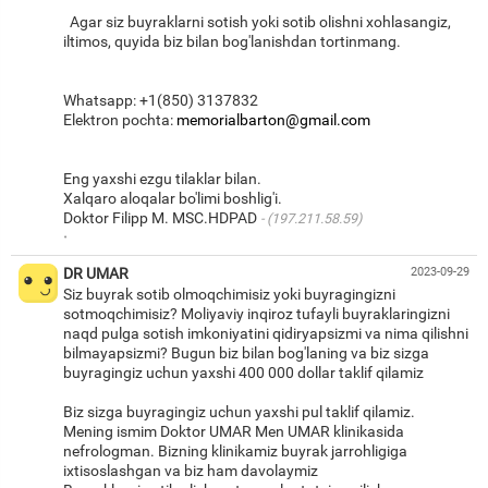
Agar siz buyraklarni sotish yoki sotib olishni xohlasangiz,
iltimos, quyida biz bilan bog'lanishdan tortinmang.
Whatsapp: +1(850) 3137832
Elektron pochta:
memorialbarton@gmail.com
Eng yaxshi ezgu tilaklar bilan.
Xalqaro aloqalar bo'limi boshlig'i.
Doktor Filipp M. MSC.HDPAD
(197.211.58.59)
·
DR UMAR
2023-09-29
Siz buyrak sotib olmoqchimisiz yoki buyragingizni
sotmoqchimisiz? Moliyaviy inqiroz tufayli buyraklaringizni
naqd pulga sotish imkoniyatini qidiryapsizmi va nima qilishni
bilmayapsizmi? Bugun biz bilan bog'laning va biz sizga
buyragingiz uchun yaxshi 400 000 dollar taklif qilamiz
Biz sizga buyragingiz uchun yaxshi pul taklif qilamiz.
Mening ismim Doktor UMAR Men UMAR klinikasida
nefrologman. Bizning klinikamiz buyrak jarrohligiga
ixtisoslashgan va biz ham davolaymiz