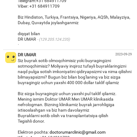
Telegram:+31 684911709
Viber: +31 684911709
Biz Hindiston, Turkiya, Frantsiya, Nigeriya, AQSh, Malayziya,
Dubay, Quvaytda joylashganmiz
diqqat bilan
DR UMAR
(129.205.124.235)
·
DR UMAR
2023-09-29
Siz buyrak sotib olmoqchimisiz yoki buyragingizni
sotmoqchimisiz? Moliyaviy inqiroz tufayli buyraklaringizni
naqd pulga sotish imkoniyatini qidiryapsizmi va nima qilishni
bilmayapsizmi? Bugun biz bilan bog'laning va biz sizga
buyragingiz uchun yaxshi 400 000 dollar taklif qilamiz
Biz sizga buyragingiz uchun yaxshi pul taklif qilamiz.
Mening ismim Doktor UMAR Men UMAR klinikasida
nefrologman. Bizning klinikamiz buyrak jarrohligiga
ixtisoslashgan va biz ham davolaymiz
Buyraklarni sotib olish va transplantatsiya qilish
Tegishli donor.
Elektron pochta:
doctorumarclinic@gmail.com