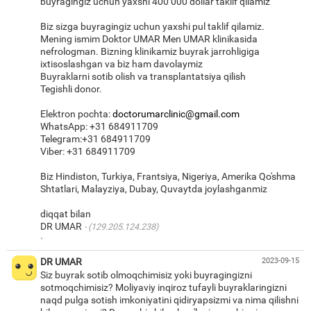
buyragingiz uchun yaxshi 400 000 dollar taklif qilamiz
Biz sizga buyragingiz uchun yaxshi pul taklif qilamiz.
Mening ismim Doktor UMAR Men UMAR klinikasida
nefrologman. Bizning klinikamiz buyrak jarrohligiga
ixtisoslashgan va biz ham davolaymiz
Buyraklarni sotib olish va transplantatsiya qilish
Tegishli donor.
Elektron pochta:
doctorumarclinic@gmail.com
WhatsApp: +31 684911709
Telegram:+31 684911709
Viber: +31 684911709
Biz Hindiston, Turkiya, Frantsiya, Nigeriya, Amerika Qo'shma
Shtatlari, Malayziya, Dubay, Quvaytda joylashganmiz
diqqat bilan
DR UMAR
(129.205.124.238)
·
DR UMAR
2023-09-15
Siz buyrak sotib olmoqchimisiz yoki buyragingizni
sotmoqchimisiz? Moliyaviy inqiroz tufayli buyraklaringizni
naqd pulga sotish imkoniyatini qidiryapsizmi va nima qilishni