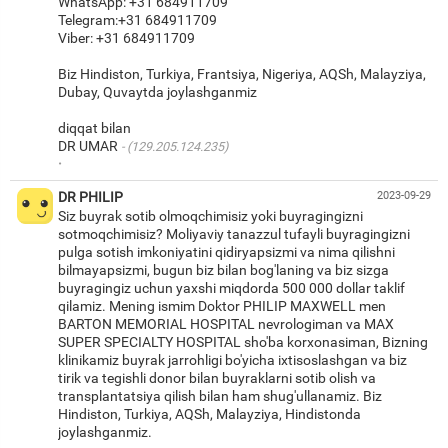
WhatsApp: +31 684911709
Telegram:+31 684911709
Viber: +31 684911709
Biz Hindiston, Turkiya, Frantsiya, Nigeriya, AQSh, Malayziya,
Dubay, Quvaytda joylashganmiz
diqqat bilan
DR UMAR
(129.205.124.235)
·
DR PHILIP
2023-09-29
Siz buyrak sotib olmoqchimisiz yoki buyragingizni
sotmoqchimisiz? Moliyaviy tanazzul tufayli buyragingizni
pulga sotish imkoniyatini qidiryapsizmi va nima qilishni
bilmayapsizmi, bugun biz bilan bog'laning va biz sizga
buyragingiz uchun yaxshi miqdorda 500 000 dollar taklif
qilamiz. Mening ismim Doktor PHILIP MAXWELL men
BARTON MEMORIAL HOSPITAL nevrologiman va MAX
SUPER SPECIALTY HOSPITAL sho'ba korxonasiman, Bizning
klinikamiz buyrak jarrohligi bo'yicha ixtisoslashgan va biz
tirik va tegishli donor bilan buyraklarni sotib olish va
transplantatsiya qilish bilan ham shug'ullanamiz. Biz
Hindiston, Turkiya, AQSh, Malayziya, Hindistonda
joylashganmiz.