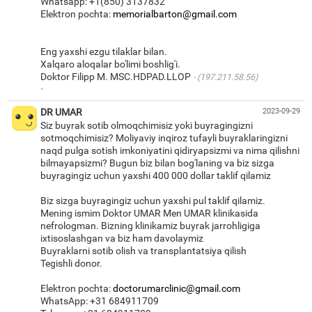
Whatsapp: +1(850) 3137832
Elektron pochta:
memorialbarton@gmail.com
Eng yaxshi ezgu tilaklar bilan.
Xalqaro aloqalar bo'limi boshlig'i.
Doktor Filipp M. MSC.HDPAD.LLOP
(197.211.58.56)
·
DR UMAR
2023-09-29
Siz buyrak sotib olmoqchimisiz yoki buyragingizni
sotmoqchimisiz? Moliyaviy inqiroz tufayli buyraklaringizni
naqd pulga sotish imkoniyatini qidiryapsizmi va nima qilishni
bilmayapsizmi? Bugun biz bilan bog'laning va biz sizga
buyragingiz uchun yaxshi 400 000 dollar taklif qilamiz
Biz sizga buyragingiz uchun yaxshi pul taklif qilamiz.
Mening ismim Doktor UMAR Men UMAR klinikasida
nefrologman. Bizning klinikamiz buyrak jarrohligiga
ixtisoslashgan va biz ham davolaymiz
Buyraklarni sotib olish va transplantatsiya qilish
Tegishli donor.
Elektron pochta:
doctorumarclinic@gmail.com
WhatsApp: +31 684911709