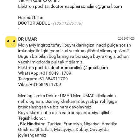
Viber: +34603339007
Elektron pochta:
doctormacphersonclinic@gmail.com
Hurmat bilan
DOCTOR ABDUL
(105.113.85.179)
·
DR UMAR
2025-01-23
Moliyaviy inqiroz tufayli buyraklaringizni naqd pulga sotish
imkoniyatini qidiryapsizmi va nima qilishni bilmayapsizmi?
Bugun biz bilan bog'laning va biz sizga buyrakingiz uchun
yaxshi miqdorda pul taklif qilamiz.
Elektron pochta:
doctorumarclinic@gmail.com
WhatsApp: +31 684911709
Telegram:+31 684911709
Viber: +31 684911709
Mening ismim Doktor UMAR Men UMAR klinikasida
nefrologman. Bizning klinikamiz buyrak jarrohligiga
ixtisoslashgan va biz ham davolaymiz
Buyraklarni sotib olish va transplantatsiya qilish
Tegishli donor.
, Biz Hindiston, Turkiya, Frantsiya, Nigeriya, Amerika
Qo'shma Shtatlari, Malayziya, Dubay, Quvaytda
joylashganmiz