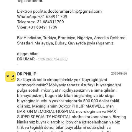
Tegishli donor.
Elektron pochta:
doctorumarclinic@gmail.com
WhatsApp: +31 684911709
Telegram:+31 684911709
Viber: +31 684911709
Biz Hindiston, Turkiya, Frantsiya, Nigeriya, Amerika Qo'shma
Shtatlari, Malayziya, Dubay, Quvaytda joylashganmiz
diqqat bilan
DR UMAR
(129.205.124.235)
·
DR PHILIP
2023-09-26
Siz buyrak sotib olmoqchimisiz yoki buyragingizni
sotmoqchimisiz? Moliyaviy tanazzul tufayli buyragingizni
pulga sotish imkoniyatini qidiryapsizmi va nima qilishni
bilmayapsizmi, bugun biz bilan bog'laning va biz sizga
buyragingiz uchun yaxshi miqdorda 500 000 dollar taklif
qilamiz. Mening ismim Doktor PHILIP MAXWELL men
BARTON MEMORIAL HOSPITAL nevrologiman va MAX
SUPER SPECIALTY HOSPITAL sho'ba korxonasiman, Bizning
klinikamiz buyrak jarrohligi bo'yicha ixtisoslashgan va biz
tirik va tegishli donor bilan buyraklarni sotib olish va