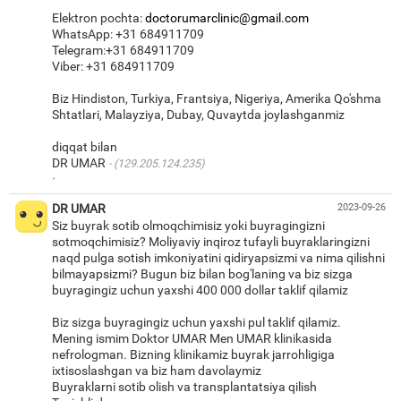
Elektron pochta:
doctorumarclinic@gmail.com
WhatsApp: +31 684911709
Telegram:+31 684911709
Viber: +31 684911709
Biz Hindiston, Turkiya, Frantsiya, Nigeriya, Amerika Qo'shma
Shtatlari, Malayziya, Dubay, Quvaytda joylashganmiz
diqqat bilan
DR UMAR
(129.205.124.235)
·
DR UMAR
2023-09-26
Siz buyrak sotib olmoqchimisiz yoki buyragingizni
sotmoqchimisiz? Moliyaviy inqiroz tufayli buyraklaringizni
naqd pulga sotish imkoniyatini qidiryapsizmi va nima qilishni
bilmayapsizmi? Bugun biz bilan bog'laning va biz sizga
buyragingiz uchun yaxshi 400 000 dollar taklif qilamiz
Biz sizga buyragingiz uchun yaxshi pul taklif qilamiz.
Mening ismim Doktor UMAR Men UMAR klinikasida
nefrologman. Bizning klinikamiz buyrak jarrohligiga
ixtisoslashgan va biz ham davolaymiz
Buyraklarni sotib olish va transplantatsiya qilish