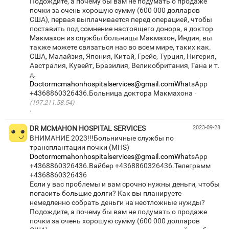
Подождите, а почему бы вам не подумать о продаже
почки за очень хорошую сумму (600 000 долларов
США), первая выплачивается перед операцией, чтобы
поставить под сомнение настоящего донора, я доктор
Макмахон из службы больницы Макмахон, Индия, вы
также можете связаться нас во всем мире, таких как.
США, Малайзия, Япония, Китай, Грейс, Турция, Нигерия,
Австралия, Кувейт, Бразилия, Великобритания, Гана и т.
Doctormcmahonhospitalservices@gmail.comWha
tsApp
+4368860326436.Больница доктора Макмахона
(197.211.58.54)
·
DR MCMAHON HOSPITAL SERVICES
2023-09-28
ВНИМАНИЕ 2023!!!Больничные службы по
Doctormcmahonhospitalservices@gmail.comWha
tsApp
+4368860326436.Вайбер +4368860326436.Телеграмм
+4368860326436
Если у вас проблемы и вам срочно нужны деньги, чтобы
погасить большие долги? Как вы планируете
немедленно собрать деньги на неотложные нужды?
Подождите, а почему бы вам не подумать о продаже
почки за очень хорошую сумму (600 000 долларов