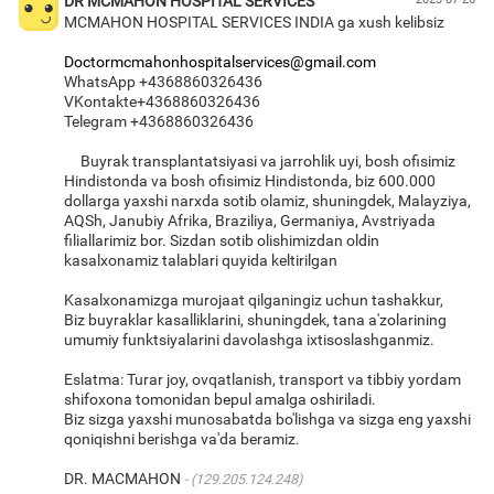
DR MCMAHON HOSPITAL SERVICES
MCMAHON HOSPITAL SERVICES INDIA ga xush kelibsiz
Doctormcmahonhospitalservices@gmail.com
WhatsApp +4368860326436
VKontakte+4368860326436
Telegram +4368860326436
Buyrak transplantatsiyasi va jarrohlik uyi, bosh ofisimiz
Hindistonda va bosh ofisimiz Hindistonda, biz 600.000
dollarga yaxshi narxda sotib olamiz, shuningdek, Malayziya,
AQSh, Janubiy Afrika, Braziliya, Germaniya, Avstriyada
filiallarimiz bor. Sizdan sotib olishimizdan oldin
kasalxonamiz talablari quyida keltirilgan
Kasalxonamizga murojaat qilganingiz uchun tashakkur,
Biz buyraklar kasalliklarini, shuningdek, tana a'zolarining
umumiy funktsiyalarini davolashga ixtisoslashganmiz.
Eslatma: Turar joy, ovqatlanish, transport va tibbiy yordam
shifoxona tomonidan bepul amalga oshiriladi.
Biz sizga yaxshi munosabatda bo'lishga va sizga eng yaxshi
qoniqishni berishga va'da beramiz.
DR. MACMAHON
(129.205.124.248)