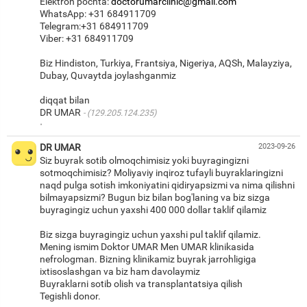
Elektron pochta:
doctorumarclinic@gmail.com
WhatsApp: +31 684911709
Telegram:+31 684911709
Viber: +31 684911709
Biz Hindiston, Turkiya, Frantsiya, Nigeriya, AQSh, Malayziya,
Dubay, Quvaytda joylashganmiz
diqqat bilan
DR UMAR
(129.205.124.235)
·
DR UMAR
2023-09-26
Siz buyrak sotib olmoqchimisiz yoki buyragingizni
sotmoqchimisiz? Moliyaviy inqiroz tufayli buyraklaringizni
naqd pulga sotish imkoniyatini qidiryapsizmi va nima qilishni
bilmayapsizmi? Bugun biz bilan bog'laning va biz sizga
buyragingiz uchun yaxshi 400 000 dollar taklif qilamiz
Biz sizga buyragingiz uchun yaxshi pul taklif qilamiz.
Mening ismim Doktor UMAR Men UMAR klinikasida
nefrologman. Bizning klinikamiz buyrak jarrohligiga
ixtisoslashgan va biz ham davolaymiz
Buyraklarni sotib olish va transplantatsiya qilish
Tegishli donor.