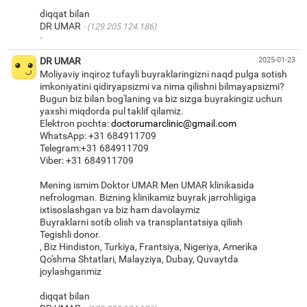
diqqat bilan
DR UMAR
(129.205.124.186)
·
DR UMAR
2025-01-23
Moliyaviy inqiroz tufayli buyraklaringizni naqd pulga sotish
imkoniyatini qidiryapsizmi va nima qilishni bilmayapsizmi?
Bugun biz bilan bog'laning va biz sizga buyrakingiz uchun
yaxshi miqdorda pul taklif qilamiz.
Elektron pochta:
doctorumarclinic@gmail.com
WhatsApp: +31 684911709
Telegram:+31 684911709
Viber: +31 684911709
Mening ismim Doktor UMAR Men UMAR klinikasida
nefrologman. Bizning klinikamiz buyrak jarrohligiga
ixtisoslashgan va biz ham davolaymiz
Buyraklarni sotib olish va transplantatsiya qilish
Tegishli donor.
, Biz Hindiston, Turkiya, Frantsiya, Nigeriya, Amerika
Qo'shma Shtatlari, Malayziya, Dubay, Quvaytda
joylashganmiz
diqqat bilan