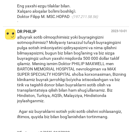
Eng yaxshi ezgu tilaklar bilan.
Xalqaro aloqalar bo'limi boshlig'i.
Doktor Filipp M. MSC.HDPAD
(197.211.58.56)
·
DR PHILIP
2023-10-01
ạBuyrak sotib olmoqchimisiz yoki buyragingizni
sotmoqchimisiz? Moliyaviy tanazzul tufayli buyragingizni
pulga sotish imkoniyatini qidiryapsizmi va nima qilishni
bilmayapsizmi, bugun biz bilan bog'laning va biz sizga
buyragingiz uchun yaxshi miqdorda 500 000 dollar taklif
qilamiz. Mening ismim Doktor PHILIP MAXWELL men
BARTON MEMORIAL HOSPITAL nevrologiman va MAX
SUPER SPECIALTY HOSPITAL sho'ba korxonasiman, Bizning
klinikamiz buyrak jarrohligi bo'yicha ixtisoslashgan va biz
tirik va tegishli donor bilan buyraklarni sotib olish va
transplantatsiya qilish bilan ham shug'ullanamiz. Biz
Hindiston, Turkiya, AQSh, Malayziya, Hindistonda
joylashganmiz.
Agar siz buyraklarni sotish yoki sotib olishni xohlasangiz,
iltimos, quyida biz bilan bog'lanishdan tortinmang.