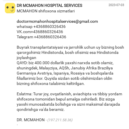
DR MCMAHON HOSPITAL SERVICES
2023-07-03
MCMAHON shifoxona xizmatlari
doctormcmahonhospitalservices@gmail.com
whatsap +4368860326436
VK.com+4368860326436
Telegram +4368860326436
Buyrak transplantatsiyasi va jarrohlik uchun uy bizning bosh
qarorgohimiz Hindistonda, bosh ofisimiz esa Hindistonda
joylashgan
QAYD: biz 400.000 dollarlik yaxshi narxda sotib olamiz,
shuningdek, Malayziya, AQSh, Janubiy Afrika Braziliya
Germaniya Avstriya, Ispaniya, Rossiya va boshqalarda
filiallarimiz bor. Quyida sizdan sotib olishimizdan oldin
bizning shifoxona talabimiz keltirilgan.
Eslatma: Turar joy, ovqatlanish, aviachipta va tibbiy yordam
shifoxona tomonidan bepul amalga oshiriladi. Biz sizga
yaxshi munosabatda bo'lishga va sizni maksimal darajada
qondirishga va'da beramiz.
DR. MCMAHON
(197.211.58.36)
·