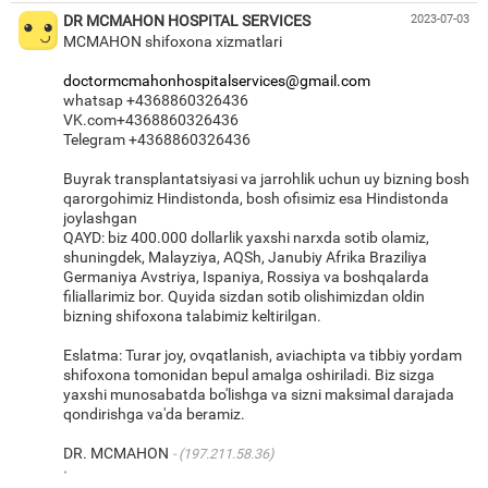
DR MCMAHON HOSPITAL SERVICES
2023-07-03
MCMAHON shifoxona xizmatlari
doctormcmahonhospitalservices@gmail.com
whatsap +4368860326436
VK.com+4368860326436
Telegram +4368860326436
Buyrak transplantatsiyasi va jarrohlik uchun uy bizning bosh
qarorgohimiz Hindistonda, bosh ofisimiz esa Hindistonda
joylashgan
QAYD: biz 400.000 dollarlik yaxshi narxda sotib olamiz,
shuningdek, Malayziya, AQSh, Janubiy Afrika Braziliya
Germaniya Avstriya, Ispaniya, Rossiya va boshqalarda
filiallarimiz bor. Quyida sizdan sotib olishimizdan oldin
bizning shifoxona talabimiz keltirilgan.
Eslatma: Turar joy, ovqatlanish, aviachipta va tibbiy yordam
shifoxona tomonidan bepul amalga oshiriladi. Biz sizga
yaxshi munosabatda bo'lishga va sizni maksimal darajada
qondirishga va'da beramiz.
DR. MCMAHON
(197.211.58.36)
·