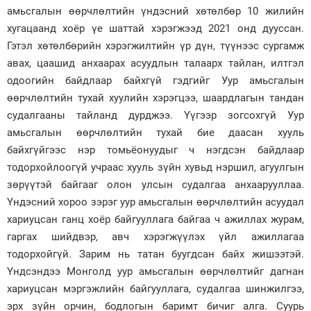
амьсгалын өөрчлөлтийн үндэсний хөтөлбөр 10 жилийн
хугацаанд хоёр үе шаттай хэрэгжээд 2021 онд дууссан.
Гэтэл хөтөлбөрийн хэрэгжилтийн үр дүн, түүнээс сургамж
авах, цаашид анхаарах асуудлын талаарх тайлан, илтгэл
одоогийн байдлаар байхгүй гэдгийг Уур амьсгалын
өөрчлөлтийн тухай хуулийн хэрэгцээ, шаардлагын тандан
судалгааны тайланд дурджээ. Үүгээр зогсохгүй Уур
амьсгалын өөрчлөлтийн тухай бие даасан хууль
байхгүйгээс нэр томьёонуудыг ч нэгдсэн байдлаар
тодорхойлоогүй учраас хууль зүйн хувьд нэршил, агуулгын
зөрүүтэй байгааг олон улсын судалгаа анхаарууллаа.
Үндэсний хороо зэрэг уур амьсгалын өөрчлөлтийн асуудал
хариуцсан ганц хоёр байгууллага байгаа ч ажиллах журам,
гаргах шийдвэр, авч хэрэгжүүлэх үйл ажиллагаа
тодорхойгүй. Зарим нь татан буугдсан байх жишээтэй.
Үндсэндээ Монголд уур амьсгалын өөрчлөлтийг дагнан
хариуцсан мэргэжлийн байгууллага, судалгаа шинжилгээ,
эрх зүйн орчин, бодлогын баримт бичиг алга. Суурь