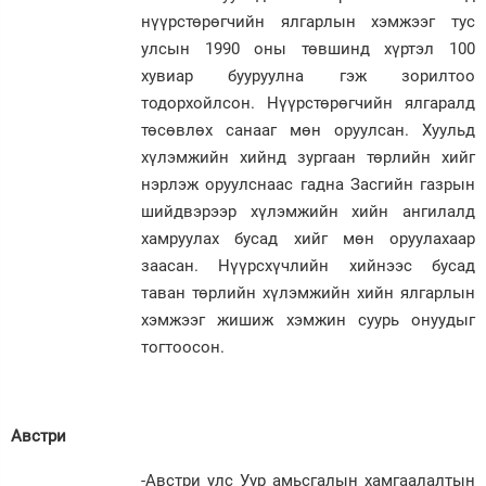
нүүрстөрөгчийн ялгарлын хэмжээг тус
улсын 1990 оны төвшинд хүртэл 100
хувиар бууруулна гэж зорилтоо
тодорхойлсон. Нүүрстөрөгчийн ялгаралд
төсөвлөх санааг мөн оруулсан. Хуульд
хүлэмжийн хийнд зургаан төрлийн хийг
нэрлэж оруулснаас гадна Засгийн газрын
шийдвэрээр хүлэмжийн хийн ангилалд
хамруулах бусад хийг мөн оруулахаар
заасан. Нүүрсхүчлийн хийнээс бусад
таван төрлийн хүлэмжийн хийн ялгарлын
хэмжээг жишиж хэмжин суурь онуудыг
тогтоосон.
Австри
-Австри улс Уур амьсгалын хамгаалалтын