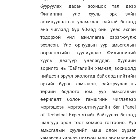
бууруулах, дасан зохицох тал дээр
Филиппин улс хууль эрх зүйн
зохицуулалтын уламжлал сайтай бөгөөд
энэ чиглэлд бүр 90-ээд оны үеэс эхлэн
тодорхой үйл ажиллагаа хэрэгжүүлж
эхэлсэн. Улс орнуудын уур амьсгалын
өөрчлөлтийн хуулиудаас Филиппиний
хууль дээгүүр үнэлэгддэг. Хуулийн
зорилго нь “Байгалийн хэмнэл, зохицолд
нийцсэн эрүүл экологид байх ард нийтийн
эрхийг бүрэн хамгаалж, сайжруулах нь
төрийн бодлого юм. уур амьсгалын
өөрчлөлт болон гамшгийн чиглэлээр
мэргэшсэн мэргэжилтнүүдийн баг (Panel
of Technical Experts)-ийг байгуулах бөгөөд
шалгуур орон тоог комисс тогтооно. Уур
амьсгалын хуулийг маш олон хүрээг
хамарсан хирнээ цомхон, мөн эрх мэдлийг