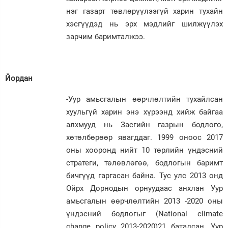
нэг газарт төвлөрүүлээгүй харин тухайн
хэсгүүдэд нь эрх мэдлийг шилжүүлэх
зарчим баримталжээ.
Йордан
-Уур амьсгалын өөрчлөлтийн тухайлсан
хуульгүй харин энэ хүрээнд хийж байгаа
алхмууд нь Засгийн газрын бодлого,
хөтөлбөрөөр явагддаг. 1999 оноос 2017
оны хооронд нийт 10 төрлийн үндэсний
стратеги, төлөвлөгөө, бодлогын баримт
бичгүүд гаргасан байна. Тус улс 2013 онд
Ойрх Дорнодын орнуудаас анхлан Уур
амьсгалын өөрчлөлтийн 2013 -2020 оны
үндэсний бодлогыг (National climate
change policy 2013-2020)21 баталсан. Уур