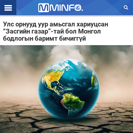
Эхлэл
Улс орнууд уур амьсгал хариуцсан
“Засгийн газар”-тай бол Монгол
Цаг агаар
бодлогын баримт бичиггүй
Валют ханш
Улс төр
Эдийн засаг
Үзэл бодол
Спорт
Нийгэм
Дэлхий
Энтертайнмэнт