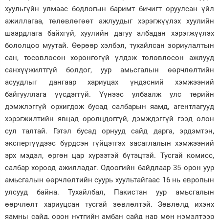
хуульгүйн улмаас бодлогын баримт бичигт оруулсан үйл
ажиллагаа, төлөвлөгөөт ажлуудыг хэрэгжүүлэх хуулийн
шаардлага байхгүй, хуулийн дагуу албадан хэрэгжүүлэх
бололцоо муутай. Өөрөөр хэлбэл, тухайлсан зориулалтын
сан, төсөвлөсөн хөрөнгөгүй үлдэж төлөвлөсөн ажлууд
санхүүжилтгүй болдог, уур амьсгалын өөрчлөлтийн
асуудлыг дангаар хариуцах үндэсний хэмжээний
байгууллага үүсдэггүй. Үүнээс улбаалж улс төрийн
дэмжлэггүй орхигдож бусад салбарын яамд, агентлагууд
хэрэгжилтийн явцад оролцдоггүй, дэмждэггүй гээд олон
сул талтай. Гэтэл бусад орнууд сайд дарга, эрдэмтэн,
экспертүүдээс бүрдсэн гүйцэтгэх засаглалын хэмжээний
эрх мэдэл, өргөн цар хүрээтэй бүтэцтэй. Тусгай комисс,
салбар хороод ажилладаг. Одоогийн байдлаар 35 орон уур
амьсгалын өөрчлөлтийн суурь хуультайгаас 16 нь европын
улсууд байна. Тухайлбал, Пакистан уур амьсгалын
өөрчлөлт хариуцсан тусгай зөвлөлтэй. Зөвлөлд ихэнх
яамны сайд, орон нутгийн амбан сайд нар мөн нэмэлтээр