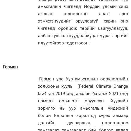
амьсгалын чиглэлд Йордан улсын хийх
ажлын төлөвлөгөө, авах арга
хэмжээнүүдийг оруулаагүй харин энэ
чиглэлд оролцож төрийн байгууллагууд,
албан тушаалтнууд, хариуцах үүрэг зэргийг
илүүтэйгээр тодотгосон.
Герман
-Герман улс Уур амьсгалын өөрчлөлтийн
холбооны хууль (Federal Climate Change
law) -аа 2019 онд анхлан баталж 2021 онд
нэмэлт өөрчлөлт оруулсан. Хуулийн
зорилго нь уур амьсгалын үндэсний
болон Европын зорилтод хүрэх замаар
дэлхийн дулаарлын нөлөөллөөс
хамгаалах хамгаалалт бий болгох явдал