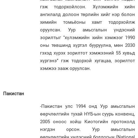
гэж тодорхойлсон. Хүлэмжийн хийн
ангилалд долоон төрлийн хийг нэр болон
химийн томьёоны хамт тодорхойлж
оруулсан. Уур амьсгалын үндэсний
зорилтыг “хүлэмжийн хийн хэмжээг 1990
оны төвшинд хүртэл бууруулна, мөн 2030
гэхэд хүрэх зорилтот хэмжээний 55 хувьд
хүргэнэ” гэж тодорхой хугацаа, зорилтот
хэмжээ зааж оруулсан.
Пакистан
-Пакистан улс 1994 онд Уур амьсгалын
өөрчлөлтийн тухай НҮБ-ын суурь конвенц,
2005 оноос хойш Киотогийн протоколд
нэгдэн орсон. Уур амьсгалын
өөрчлөлтийн үндэсний бодлогын (National