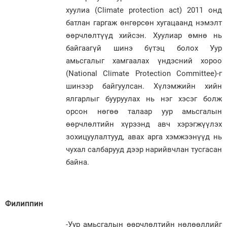
хуулиа (Climate protection act) 2011 онд
батлан гаргаж өнгөрсөн хугацаанд нэмэлт
өөрчлөлтүүд хийсэн. Хуулиар өмнө нь
байгаагүй шинэ бүтэц болох Уур
амьсгалыг хамгаалах үндэсний хороо
(National Climate Protection Committee)-г
шинээр байгуулсан. Хүлэмжийн хийн
ялгарлыг бууруулах нь нэг хэсэг болж
орсон нөгөө талаар уур амьсгалын
өөрчлөлтийн хүрээнд авч хэрэгжүүлэх
зохицуулалтууд, авах арга хэмжээнүүд нь
чухал салбарууд дээр нарийвчлан тусгасан
байна.
Филиппин
-Уур амьсгалын өөрчлөлтийн нөлөөллийг