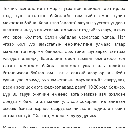
Техник технологийн ямар ч ухаантай шийдэл гарч ирлээ
Зурхай
гээд хүн төрөлхтөн байгалийн гамшгийн өмнө хүчин
мөхөстөж байна. Харин тэр “аварга” аюулыг үүсгэгч үндсэн
шалтгаан нь уур амьсгалын өөрчлөлт гэдгийг ухаарч, ихэнх
улс орон бэлтгэл, бэлэн байдлаа базаагаад удлаа. Нэг
үгээр бол уур амьсгалын өөрчлөлтийн улмаас агаар
мандал тогтворгүй байдалд орж гэнэт дулаарах, хүйтрэх
үзэгдэл олширч, байгалийн осол гамшиг өмнөхөөс хэд
дахин нэмэгдэж байгааг шинжлэх ухаан аль хэдийнэ
баталчихаад байгаа юм. Нэг л дэлхий дээр оршиж буйн
хувьд улс орнууд уур амьсгалын өөрчлөлтийг сааруулах,
дасан зохицох арга хэмжээг аваад даруй 10-20 жил болжээ.
Бүр 30 гаруй жилийн өмнөөс арга хэмжээ авч эхэлсэн
орнууд ч бий. Гэтэл манай улс хор хохирлыг нь адилхан
амсаж байгаа хэрнээ сааруулах чиглэлд төдийлөн сайн
анхаарсангүй. Ойлголт, мэдлэг ч дутуу дулимаг.
Монгол Улсынх дэлхийн нийтийн хүлэмжийн хийн