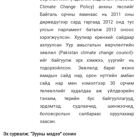
Climate Change Policy) анхны төслийг
Байгаль орчны яамнаас нь 2011 оны
дөрөвдүгээр сард гаргаад 2012 онд тус
улсын парламент баталж 2013 оноос
хэрэгжүүлсэн. Хуулиар ерөнхий сайдаар
ахлуулсан Уур амьсгалын өөрчлөлтийн
зөвлөл (Pakistan climate change council)-
ийг байгуулж эрх хэмжээ, үүргийг нь
тодорхойлсон. Зөвлөлд бараг ихэнх
яамдын сайд нар, орон нутгийн амбан
сайд нар мөн нэмэлтээр 30 орчим
төлөөллийг худалдаа аж үйлдвэрийн
тэнхим, төрийн бус байгууллагууд,
эрдэмтэд, судлаачид, шинжээчид,
боловсролын салбараас оруулахаар
заасан.
Эх сурвалж: “Зууны мэдээ” сонин