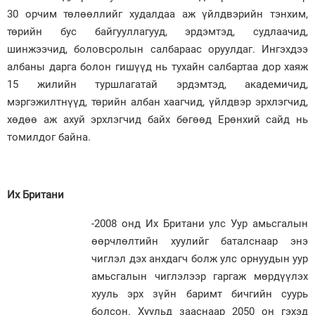
30 орчим төлөөллийг худалдаа аж үйлдвэрийн тэнхим,
төрийн бус байгууллагууд, эрдэмтэд, судлаачид,
шинжээчид, боловсролын салбараас оруулдаг. Ингэхдээ
албаны дарга болон гишүүд нь тухайн салбартаа дор хаяж
15 жилийн туршлагатай эрдэмтэд, академичид,
мэргэжилтнүүд, төрийн албан хаагчид, үйлдвэр эрхлэгчид,
хөдөө аж ахуй эрхлэгчид байх бөгөөд Ерөнхий сайд нь
томилдог байна.
Их Британи
-2008 онд Их Британи улс Уур амьсгалын
өөрчлөлтийн хуулийг баталснаар энэ
чиглэл дэх анхдагч болж улс орнуудын уур
амьсгалын чиглэлээр гаргаж мөрдүүлэх
хууль эрх зүйн баримт бичгийн суурь
болсон. Хуульд зааснаар 2050 он гэхэд