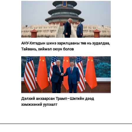
АНУ-Хятадын шинэ харилцааны төв нь худалдаа,
Тайвань, хиймэл оюун болов
Дэлхий анхаарсан Трамп–Шигийн дээд
хэмжээний уулзалт