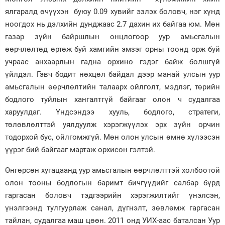
ялгаралд өчүүхэн буюу 0.09 хувийг эзлэх боловч, нэг хүнд
ноогдох нь дэлхийн дунджаас 2.7 дахин их байгаа юм. Мөн
газар зүйн байршлын онцлогоор уур амьсгалын
өөрчлөлтөд өртөж буй хамгийн эмзэг орны тоонд орж буй
учраас анхаарлын гадна орхино гэдэг байж болшгүй
үйлдэл. Гэвч бодит нөхцөл байдал дээр манай улсын уур
амьсгалын өөрчлөлтийн талаарх ойлголт, мэдлэг, төрийн
бодлого туйлын хангалтгүй байгааг олон ч судалгаа
харуулдаг. Үндсэндээ хууль, бодлого, стратеги,
төлөвлөлттэй уялдуулж хэрэгжүүлэх эрх зүйн орчин
тодорхой бус, ойлгомжгүй. Мөн олон улсын өмнө хүлээсэн
үүрэг бий байгааг мартаж орхисон гэлтэй.
Өнгөрсөн хугацаанд уур амьсгалын өөрчлөлттэй холбоотой
олон тооны бодлогын баримт бичгүүдийг салбар бүрд
гаргасан боловч тэдгээрийн хэрэгжилтийг үнэлсэн,
үнэлгээнд тулгуурлаж санал, дүгнэлт, зөвлөмж гаргасан
тайлан, судалгаа маш цөөн. 2011 онд УИХ-аас баталсан Уур