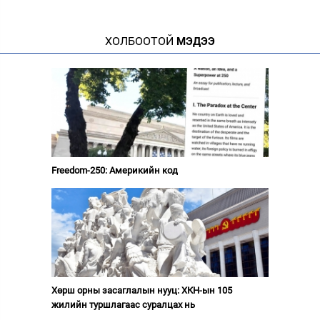
ХОЛБООТОЙ
МЭДЭЭ
Freedom-250: Америкийн код
Хөрш орны засаглалын нууц: ХКН-ын 105
жилийн туршлагаас суралцах нь