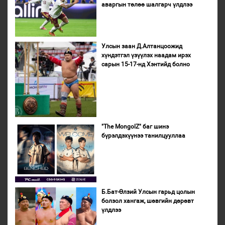
аваргын төлөө шалгарч үлдлээ
Улсын заан Д.Алтанцоожид
хүндэтгэл үзүүлэх наадам ирэх
сарын 15-17-нд Хэнтийд болно
"The MongolZ" баг шинэ
бүрэлдэхүүнээ танилцууллаа
Б.Бат-Өлзий Улсын гарьд цолын
болзол хангаж, шөвгийн дөрөвт
үлдлээ