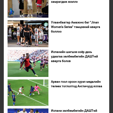
хамрагдаж эхэллэ
Улаанбаатар Амазонс баг "Jinan
Women's Series" тэмцээний аварга
боллоо
Испанийн шигшээ хоёр дахь
удаагаа хөлбөмбөгийн ДАШТ-ий
аварга болов
Арван гоол орсон хүрэл медалийн
төлөөх тоглолтод Англичууд яллаа
Испани хөлбөмбөгийн ДАШТ-ий