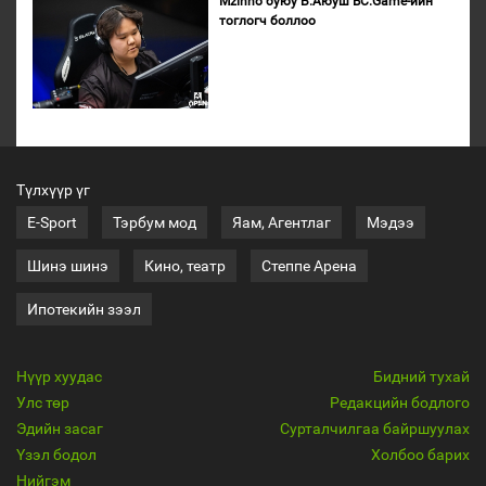
Mzinho буюу Б.Аюуш BC.Game-ийн
тоглогч боллоо
Түлхүүр үг
E-Sport
Тэрбум мод
Яам, Агентлаг
Мэдээ
Шинэ шинэ
Кино, театр
Степпе Арена
Ипотекийн зээл
Нүүр хуудас
Бидний тухай
Улс төр
Редакцийн бодлого
Эдийн засаг
Сурталчилгаа байршуулах
Үзэл бодол
Холбоо барих
Нийгэм