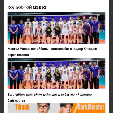
ХОЛБООТОЙ
МЭДЭЭ
Монгол Улсын волейболын шигшээ баг өнөөдөр Хятадын
эсрэг тоглоно
Воллейбол эрэгтэйчүүдийн шигшээ баг эхний хожлоо
байгууллаа