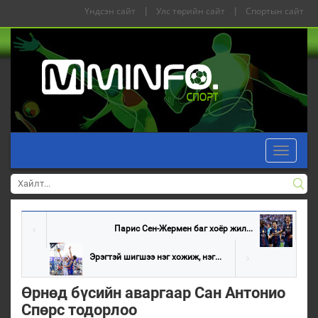
Үндсэн сайт
|
Улс төрийн сайт
|
Спортын сайт
Toggle
navigati
Парис Сен-Жермен баг хоёр жил...
Эрэгтэй шигшээ нэг хожиж, нэг...
Өрнөд бүсийн аваргаар Сан Антонио
Спөрс тодорлоо