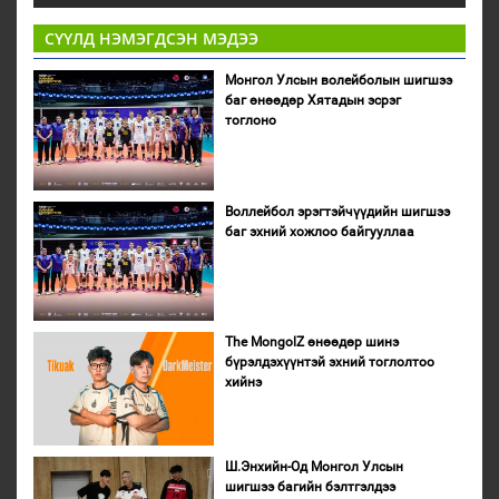
СҮҮЛД НЭМЭГДСЭН МЭДЭЭ
Монгол Улсын волейболын шигшээ
баг өнөөдөр Хятадын эсрэг
тоглоно
Воллейбол эрэгтэйчүүдийн шигшээ
баг эхний хожлоо байгууллаа
The MongolZ өнөөдөр шинэ
бүрэлдэхүүнтэй эхний тоглолтоо
хийнэ
Ш.Энхийн-Од Монгол Улсын
шигшээ багийн бэлтгэлдээ