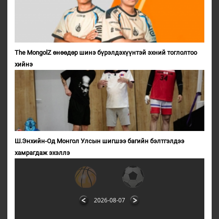
The MongolZ өнөөдөр шинэ бүрэлдэхүүнтэй эхний тоглолтоо
хийнэ
Ш.Энхийн-Од Монгол Улсын шигшээ багийн бэлтгэлдээ
хамрагдаж эхэллэ
2026-08-07