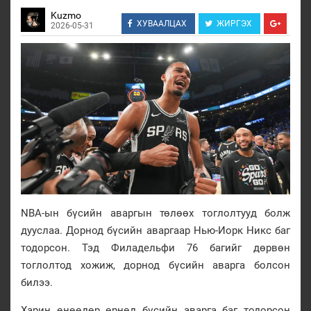
Kuzmo
ХУВААЛЦАХ
ЖИРГЭХ
2026-05-31
NBA-ын бүсийн аваргын төлөөх тоглолтууд болж
дууслаа. Дорнод бүсийн аваргаар Нью-Иорк Никс баг
тодорсон. Тэд Филадельфи 76 багийг дөрвөн
тоглолтод хожиж, дорнод бүсийн аварга болсон
билээ.
Харин өнөөдөр өрнөд бүсийн аварга баг тодорсон