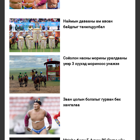
Наймын давааны ам авсан
байдлыг танилцуулбал
Соёолон насны морины уралдааны
үеэр 3 хүүхэд мориноос унажээ
Заан цолын болзлыг гурван бөх
хангалаа