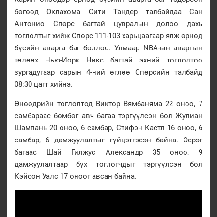
бөгөөд Оклахома Сити Тандер талбайдаа Сан
Антонио Спөрс багтай цувралын долоо дахь
тоглолтыг хийж Спөрс 111-103 харьцаагаар ялж өрнөд
бүсийн аварга баг боллоо. Улмаар NBA-ын аваргын
төлөөх Нью-Иорк Никс багтай эхний тоглолтоо
зургадугаар сарын 4-ний өглөө Спөрсийн талбайд
08:30 цагт хийнэ.
Өнөөдрийн тоглолтод Виктор Вямбаняма 22 оноо, 7
самбараас бөмбөг авч багаа тэргүүлсэн бол Жулиан
Шампань 20 оноо, 6 самбар, Стифэн Кастл 16 оноо, 6
самбар, 6 дамжуулалтыг гүйцэтгэсэн байна. Эсрэг
багаас Шай Гилжус Александр 35 оноо, 9
дамжуулалтаар бүх тоглогчдыг тэргүүлсэн бол
Кэйсон Уалс 17 оноог авсан байна.