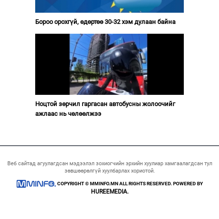
Бороо орохгүй, өдөртөө 30-32 хэм дулаан байна
Ноцтой зөрчил гаргасан автобусны жолоочийг
ажлаас нь чөлөөлжээ
Веб сайтад агуулагдсан мэдээлэл зохиогчийн эрхийн хуулиар хамгаалагдсан тул
зөвшөөрөлгүй хуулбарлах хориотой.
COPYRIGHT © MMINFO.MN ALL RIGHTS RESERVED. POWERED BY
HUREEMEDIA.