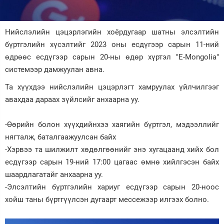
Зурхай
Нийслэлийн цэцэрлэгийн хоёрдугаар шатны элсэлтийн
бүртгэлийн хүсэлтийг 2023 оны есдүгээр сарын 11-ний
өдрөөс есдүгээр сарын 20-ны өдөр хүртэл "Е-Mongolia"
системээр дамжуулан авна.
Та хүүхдээ нийслэлийн цэцэрлэгт хамруулах үйлчилгээг
авахдаа дараах зүйлсийг анхаарна уу.
-Өөрийн болон хүүхдийнхээ хаягийн бүртгэл, мэдээллийг
нягталж, баталгаажуулсан байх
-Хэрвээ та шилжилт хөдөлгөөнийг энэ хугацаанд хийх бол
есдүгээр сарын 19-ний 17:00 цагаас өмнө хийлгэсэн байх
шаардлагатайг анхаарна уу.
-Элсэлтийн бүртгэлийн хариуг есдүгээр сарын 20-ноос
хойш таны бүртгүүлсэн дугаарт мессежээр илгээх болно.