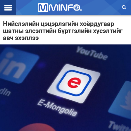
Эхлэл
Нийслэлийн цэцэрлэгийн хоёрдугаар
шатны элсэлтийн бүртгэлийн хүсэлтийг
Цаг агаар
авч эхэллээ
Валют ханш
Улс төр
Эдийн засаг
Үзэл бодол
Спорт
Нийгэм
Дэлхий
Энтертайнмэнт