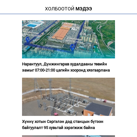
ХОЛБООТОЙ
МЭДЭЭ
Нарантуул, Дүнжингарав худалдааны төвийн
замыг 07:00-21:00 цагийн хооронд хязгаарлана
Хүннү хотын Сэргэлэн дэд станцын бүтээн
байгуулалт 95 хувьтай хэрэгжиж байна