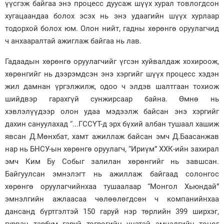
үүсгэж байгаа энэ процесс дуусаж шүүх хурал товлогдсон
хугацаандаа болох эсэх нь энэ удаагийн шүүх хурлаар
тодорхой болох юм. Олон нийт, гадны хөрөнгө оруулагчид
ч анхааралтай ажиглаж байгаа нь лав.
Гадаадын хөрөнгө оруулагчийг үгсэн хуйвалдаж хохироож,
хөрөнгийг нь дээрэмдсэн энэ хэргийг шүүх процесс хэдэн
жил дамнан үргэлжилж, одоо ч элдэв шалтгаан тохиож
шийдвэр гарахгүй сунжирсаар байна. Өмнө нь
хэвлэлүүдээр олон удаа мэдээлж байсан энэ хэргийг
дахин сануулахад “...ГССҮТ-д эрх бүхий албан тушаал хашиж
явсан Д.Мөнхбат, хамт ажиллаж байсан эмч Д.Баасанжав
нар нь БНСУ-ын хөрөнгө оруулагч, “Ириүм” ХХК-ийн захирал
эмч Ким Бу Собыг залилан хөрөнгийг нь завшсан.
Байгуулсан эмнэлэгт нь ажиллаж байгаад солонгос
хөрөнгө оруулагчийнхаа тушаалаар “Монгол Хьюндай”
эмнэлгийн ажлаасаа чөлөөлөгдсөн ч компанийнхаа
дансанд бүртгэлтэй 150 гаруй нэр төрлийн 399 ширхэг,
гурван тэрбум гаруй төгрөгийн үнэтэй эмнэлгийн тоног