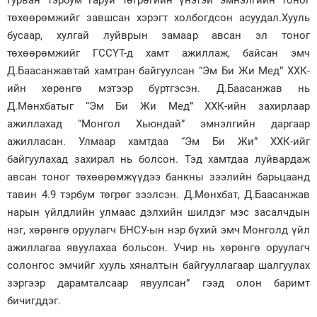
төхөөрөмжийг завшсан хэрэгт холбогдсон асуудал.Хууль
бусаар, хулгай луйврын замаар авсан эл тоног
төхөөрөмжийг ГССҮТ-д хамт ажиллаж, байсан эмч
Д.Баасанжавтай хамтран байгуулсан “Эм Би Жи Мед” ХХК-
ийн хөрөнгө мэтээр бүртгэсэн. Д.Баасанжав нь
Д.Мөнхбатыг “Эм Би Жи Мед” ХХК-ийн захирлаар
ажиллахад “Монгол Хьюндай” эмнэлгийн даргаар
ажилласан. Улмаар хамтдаа “Эм Би Жи” ХХК-ийг
байгуулахад захирал нь болсон. Тэд хамтдаа луйвардаж
авсан тоног төхөөрөмжүүдээ банкны зээлийн барьцаанд
тавин 4.9 тэрбум төгрөг зээлсэн. Д.Мөнхбат, Д.Баасанжав
нарын үйлдлийн улмаас дэлхийн шилдэг мэс засалчдын
нэг, хөрөнгө оруулагч БНСУ-ын нэр бүхий эмч Монголд үйл
ажиллагаа явуулахаа больсон. Учир нь хөрөнгө оруулагч
солонгос эмчийг хууль хяналтын байгууллагаар шалгуулах
зэргээр дарамталсаар явуулсан” гээд олон баримт
бичигддэг.