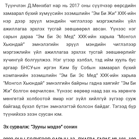
Түүнчлэн Д.Мөнхбат нар нь 2017 оны сүүлчээр өөрсдийн
хамаарал бүхий хүмүүсийн эзэмшлийн “Эм Би Жи” ХХК-ийн
нэр дээр эрүүл мэндийн чиглэлээр мэргэжлийн үйл
ажиллагаа эрхлэх тусгай зөвшөөрөл авсан. Үүнээс нэг
сарын дараа “Эм Би Эс Мед” ХХК-ийн харьяа “Монгол
Хьюндай” эмнэлэгийн эрүүл мэндийн чиглэлээр
мэргэжлийн үйл ажиллагаа эрхлэх тусгай зөвшөөрлийг
хүчингүй болгуулжээ. Нэг үгээр хэлбэл, тэд ийм хууль бус
аргаар БНСУ-ын иргэн Ким Бу Собын хамаарал бүхий
компанийн эзэмшлийн “Эм Би Эс Мед” ХХК-ийн харьяа
“Монгол Хьюндай” эмнэлгийн байрны гадна хаягийг “Эм Би
Жи” болгон өөрчилсөн. Үүнээс өөрөөр наад зах нь хөрөнгө
мөнгөтэй холбоотой ямар нэг зүйл хийлгүй зүгээр сууж
байгаад бүхэл бүтэн эмнэлэгтэй болсон байдаг. Тэгээд бүр
түүнийхээ эзэн суусан юм.
Эх сурвалж: “Зууны мэдээ” сонин