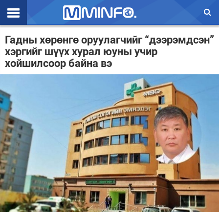
Эхлэл
Гадны хөрөнгө оруулагчийг “дээрэмдсэн”
хэргийг шүүх хурал юуны учир
Цаг агаар
хойшилсоор байна вэ
Валют ханш
Улс төр
Эдийн засаг
Үзэл бодол
Спорт
Нийгэм
Дэлхий
Энтертайнмэнт