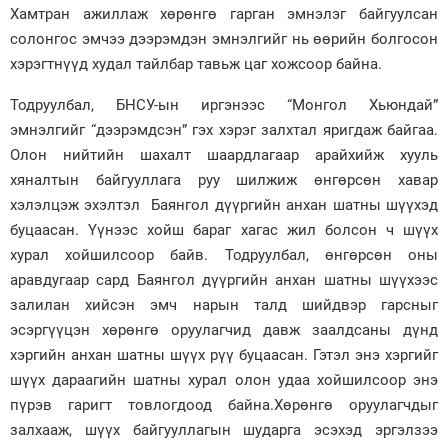
Хамтран ажиллаж хөрөнгө гарган эмнэлэг байгуулсан
Зурхай
солонгос эмчээ дээрэмдэн эмнэлгийг нь өөрийн болгосон
хэрэгтнүүд худал тайлбар тавьж цаг хожсоор байна.
Тодруулбал, БНСУ-ын иргэнээс “Монгол Хьюндай”
эмнэлгийг “дээрэмдсэн” гэх хэрэг залхтал яригдаж байгаа.
Олон нийтийн шахалт шаардлагаар арайхийж хууль
хяналтын байгууллага руу шилжиж өнгөрсөн хавар
хэлэлцэж эхэлтэл Баянгол дүүргийн анхан шатны шүүхэд
буцаасан. Үүнээс хойш бараг хагас жил болсон ч шүүх
хурал хойшилсоор байв. Тодруулбал, өнгөрсөн оны
аравдугаар сард Баянгол дүүргийн анхан шатны шүүхээс
залилан хийсэн эмч нарын талд шийдвэр гарсныг
эсэргүүцэн хөрөнгө оруулагчид давж заалдсаны дүнд
хэргийн анхан шатны шүүх рүү буцаасан. Гэтэл энэ хэргийг
шүүх дараагийн шатны хурал олон удаа хойшилсоор энэ
пүрэв гаригт товлогдоод байна.Хөрөнгө оруулагчдыг
залхааж, шүүх байгууллагын шударга эсэхэд эргэлзээ