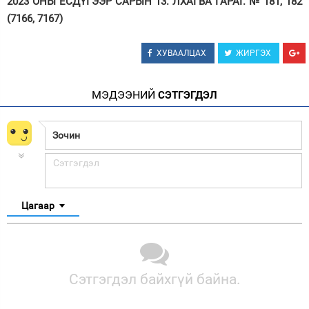
2023 ОНЫ ЕСДҮГЭЭР САРЫН 13. ЛХАГВА ГАРАГ. № 181, 182
(7166, 7167)
ХУВААЛЦАХ
ЖИРГЭХ
МЭДЭЭНИЙ
СЭТГЭГДЭЛ
Цагаар
Сэтгэгдэл байхгүй байна.