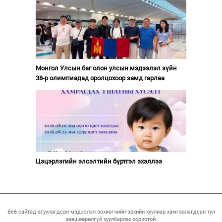
Монгол Улсын баг олон улсын мэдээлэл зүйн
38-р олимпиадад оролцохоор замд гарлаа
Цэцэрлэгийн элсэлтийн бүртгэл эхэллээ
Веб сайтад агуулагдсан мэдээлэл зохиогчийн эрхийн хуулиар хамгаалагдсан тул
зөвшөөрөлгүй хуулбарлах хориотой.