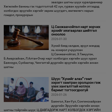
заалдах шатны шүүх хуралдаанаар
Хөгжлийн банкны гэх тодотголтой 42 хүн, гурван хуулийн этгээдэд
холбогдох эрүүгийн хэргийг зарим шүүгдэгч, өмгөөлөгч нарын
гомдол, прокурорын
Ц.Санжаачойпэл нарт зорчих
эрхийг хязгаарлах шийтгэл
оноолоо
2026-01-30
Хүний биед халдаж, эрүүл мэндэд
нь хохирол учруулсан
Ц.Санжаачойпэл, Э.Тэмүүлэн,
Б.Амарсайхан, Л.Алтан-Очир нарт холбогдох хэргийн шүүх хурал
Баянзүрх, Сүхбаатар, Чингэлтэй дүүргийн эрүүгийн хэргийн анхан
шатны
Шүүх: "Хүнийг алах” гэмт
хэрэгт хамтран оролцсон гэж
үзэх хангалттай нотлох
баримт тогтоогдоогүй
2026-01-26
Баянгол, Хан-Уул, Сонгинохайрхан
дүүргийн Эрүүгийн хэргийн анхан
шатны тойргийн шүүх: Ц.ДАВГАДОРЖ НАРТ ХОЛБОГДОХ ХЭРГИЙН