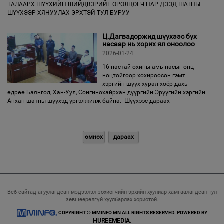
ТАЛААРХ ШҮҮХИЙН ШИЙДВЭРИЙГ ОРОЛЦОГЧ НАР ДЭЭД ШАТНЫ
ШҮҮХЭЭР ХЯНУУЛАХ ЭРХТЭЙ ТУЛ БУРУУ
Ц.Дагвадоржид шүүхээс бүх
насаар нь хорих ял оноолоо
2026-01-24
16 настай охины амь насыг онц
ноцтойгоор хохироосон гэмт
хэргийн шүүх хурал хоёр дахь
өдрөө Баянгол, Хан-Уул, Сонгинохайрхан дүүргийн Эрүүгийн хэргийн
Анхан шатны шүүхэд үргэлжилж байна. Шүүхээс дараах
өмнөх
дараах
Веб сайтад агуулагдсан мэдээлэл зохиогчийн эрхийн хуулиар хамгаалагдсан тул
зөвшөөрөлгүй хуулбарлах хориотой.
COPYRIGHT © MMINFO.MN ALL RIGHTS RESERVED. POWERED BY
HUREEMEDIA.