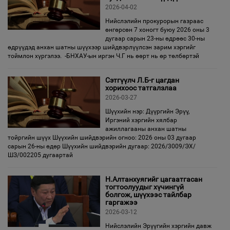
2026-04-02
Нийслэлийн прокурорын газраас
өнгөрсөн 7 хоногт буюу 2026 оны 3
дугаар сарын 23-ны өдрөөс 30-ны
өдрүүдэд анхан шатны шүүхээр шийдвэрлүүлсэн зарим хэргийг
тоймлон хүргэлээ. -БНХАУ-ын иргэн Ч.Г нь өөрт нь өр төлбөртэй
Сэтгүүлч Л.Б-г цагдан
хорихоос татгалзлаа
2026-03-27
Шүүхийн нэр: Дүүргийн Эрүү,
Иргэний хэргийн хялбар
ажиллагааны анхан шатны
тойргийн шүүх Шүүхийн шийдвэрийн огноо: 2026 оны 03 дугаар
сарын 26-ны өдөр Шүүхийн шийдвэрийн дугаар: 2026/3009/ЭХ/
ШЗ/002205 дугаартай
Н.Алтанхуягийг цагаатгасан
тогтоолуудыг хүчингүй
болгож, шүүхээс тайлбар
гаргажээ
2026-03-12
Нийслэлийн Эрүүгийн хэргийн давж