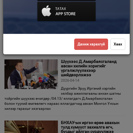
Жирэмсэн эмэгтэйг охиных
нь хамт хөнөөсөн
М.Батчулуунд бүх насаар нь
Зурхай
хорих ял оноолоо
2026-05-06
8 сартай жирэмсэн эмэгтэй болон 4
настай охиныг онц хэрцгийгээр
хөнөөж, 3 настай охины биед хүнд гэмтэл учруулсан М.Батчулуунд
холбогдох шүүх хурал шийдвэрээ танилцууллаа. Гэмт хэрэгтэн
Дахиж харахгүй
Хаах
М.Батчулууныг хэрэг
Шүүхээс Д.Амарбаясгаланд
авсан хилийн хоригийг
үргэлжлүүлэхээр
шийдвэрлэжээ
2026-04-14
Дүүргийн Эрүү, Иргэний хэргийн
хялбар ажиллагааны анхан шатны
тойргийн шүүхээс өчигдөр /04.13/ яллагдагч Д.Амарбаясгалан
болон түүний өмгөөлөгч нараас яллагдагчид авсан Монгол Улсын
хилээр гарахыг хязгаарлах
БНХАУ-ын иргэн өрөө авахын
тулд хүмүүст захиалга өгч,
бусдыг айлган сүрдүүлжээ