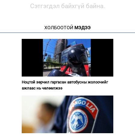
Сэтгэгдэл байхгүй байна.
ХОЛБООТОЙ
МЭДЭЭ
Ноцтой зөрчил гаргасан автобусны жолоочийг
ажлаас нь чөлөөлжээ