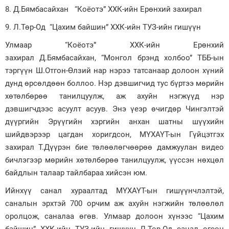
8. Д.Бямбасайхан “Коёотэ” ХХК-ийн Ерөнхий захирал
9. Л.Төр-Од “Цахим байшин” ХХК-ийн ТУЗ-ийн гишүүн
Улмаар “Коёотэ” ХХК-ийн Ерөнхий
захирал Д.Бямбасайхан, “Монгол брэнд холбоо” ТББ-ын
тэргүүн Ш.Отгон-Өлзий нар нэрээ татсанаар долоон хүний
дунд өрсөлдөөн боллоо. Нэр дэвшигчид тус бүртээ мөрийн
хөтөлбөрөө танилцуулж, аж ахуйн нэгжүүд нэр
дэвшигчдээс асуулт асуув. Энэ үеэр өчигдөр Чингэлтэй
дүүргийн Эрүүгийн хэргийн анхан шатны шүүхийн
шийдвэрээр цагдан хоригдсон, МҮХАҮТ-ын Гүйцэтгэх
захирал Т.Дүүрэн бие төлөөлөгчөөрөө дамжуулан видео
бичлэгээр мөрийн хөтөлбөрөө танилцуулж, үүссэн нөхцөл
байдлын талаар тайлбараа хийсэн юм.
Ийнхүү санал хураалтад МҮХАҮТ-ын гишүүнчлэлтэй,
саналын эрхтэй 700 орчим аж ахуйн нэгжийн төлөөлөл
оролцож, саналаа өгөв. Улмаар долоон хүнээс “Цахим
байшин” ХХК-ийн ТУЗ-ийн гишүүн Л.Төр-Од санал өгсөн