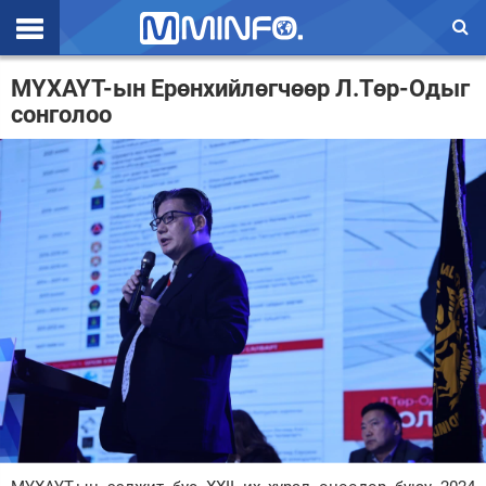
Эхлэл
МҮХАҮТ-ын Ерөнхийлөгчөөр Л.Төр-Одыг
сонголоо
Цаг агаар
Валют ханш
Улс төр
Эдийн засаг
Үзэл бодол
Спорт
Нийгэм
Дэлхий
Энтертайнмэнт