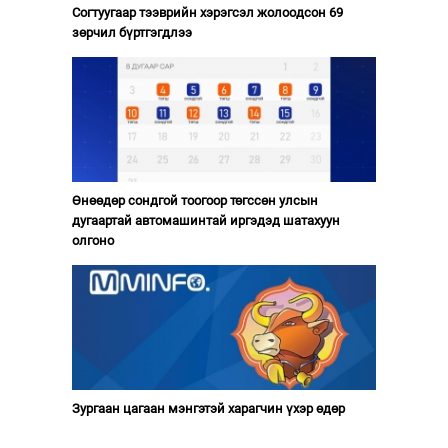
Согтуугаар тээврийн хэрэгсэл жолоодсон 69
зөрчил бүртгэгдлээ
Өнөөдөр сондгой тоогоор төгссөн улсын
дугаартай автомашинтай иргэдэд шатахуун
олгоно
Зургаан цагаан мэнгэтэй харагчин үхэр өдөр