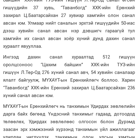
гишүүдийн 37 хувь, “Таванбогд” ХХК-ийн Ерөнхий
захирал Ц.Баатарсайхан 27 хувиар хамгийн олон санал
авсан юм. Улмаар нийт саналын эрхтэй гишүүдийн 50-иас
дээш хувийн санал авсан нэр дэвшигч гараагүй тул
хамгийн их санал авсан хоёр хүний дунд дахин санал
хураалт явууллаа.
Ингээд дахин санал хураалтад 512 гишүүн
оролцсоноос “Цахим байшин” ХХК-ийн ТУЗ-ийн
гишүүн Л.Төр-Од 276 хүний санал авч, 54 хувийн саналаар
ялалт байгуулж, МҮХАҮТ-ын Ерөнхийлөгч боллоо. Харин
“Таванбогд” ХХК-ийн Ерөнхий захирал Ц.Баатарсайхан 236
хүний санал авсан юм.
МҮХАҮТ-ын Ерөнхийлөгч нь танхимын Удирдах зөвлөлийн
дарга байх бөгөөд Үндэсний танхимыг гадаад, дотоодод
төлөөлөх, Удирдах зөвлөлөөс олгосон болон Дүрэмд
заасан эрх хэмжээний хүрээнд танхимын үйл ажиллагааг
удирдан чиглүүлэх, танхимын олон улсын хамтын