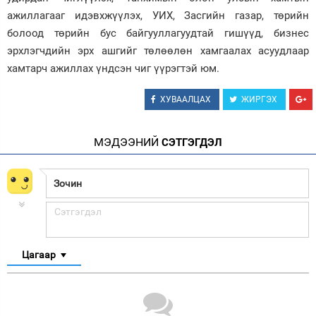
ажиллагааг идэвхжүүлэх, УИХ, Засгийн газар, төрийн
болоод төрийн бус байгууллагуудтай гишүүд, бизнес
эрхлэгчдийн эрх ашгийг төлөөлөн хамгаалах асуудлаар
хамтарч ажиллах үндсэн чиг үүрэгтэй юм.
ХУВААЛЦАХ
ЖИРГЭХ
МЭДЭЭНИЙ
СЭТГЭГДЭЛ
Цагаар