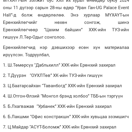
МҮХАҮТ-ын ээлжит бус XXII их хурал өнөөдөр буюу 2024
оны 11 дүгээр сарын 28-ны өдөр “Уран Ган-UG Palace Event
Зурхай
Hall”-д болж өндөрлөлөө. Энэ хурлаар МҮХАҮТ-ын
Ерөнхийлөгчийг нөхөн сонгож, шинэ
Ерөнхийлөгчөөр “Цахим байшин” ХХК-ийн ТУЗ-ийн
гишүүн Л.Төр-Одыг сонголоо.
Ерөнхийлөгчид нэр дэвшихээр есөн хүн материалаа
ирүүлсэн. Тодруулбал,
1. Ш.Төмөрсүх “Дабльхилл” ХХК-ийн Ерөнхий захирал
2. Т.Дүүрэн “ОУХЛТөв” ХК-ийн ТУЗ-ийн гишүүн
3. Ц.Баатарсайхан “Таванбогд” ХХК-ийн Ерөнхий захирал
4. Ш.Отгон-Өлзий “Монгол брэнд холбоо” ТББ-ын тэргүүн
5. Б.Лхагважав “Урбанек” ХХК-ийн Ерөнхий захирал
6. Б.Лакшми “Офис констракшн” ХХК-ийн хувьцаа эзэмшигч
7. Ц.Майдар “АСҮТ-Боломж” ХХК-ийн Ерөнхий захирал