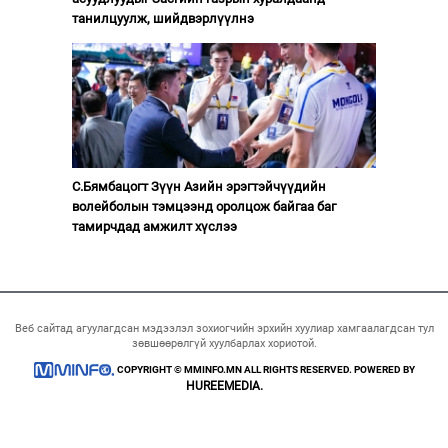
танилцуулж, шийдвэрлүүлнэ
С.Бямбацогт Зүүн Азийн эрэгтэйчүүдийн
волейболын тэмцээнд оролцож байгаа баг
тамирчдад амжилт хүслээ
Веб сайтад агуулагдсан мэдээлэл зохиогчийн эрхийн хуулиар хамгаалагдсан тул
зөвшөөрөлгүй хуулбарлах хориотой.
COPYRIGHT © MMINFO.MN ALL RIGHTS RESERVED. POWERED BY
HUREEMEDIA.