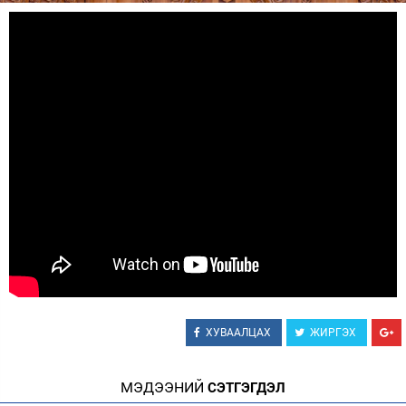
Зурхай
ХУВААЛЦАХ
ЖИРГЭХ
МЭДЭЭНИЙ
СЭТГЭГДЭЛ