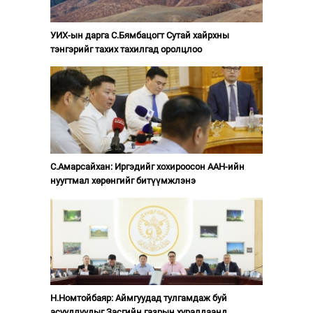
УИХ-ын дарга С.Бямбацогт Сутай хайрхны
тэнгэрийг тахих тахилгад оролцлоо
С.Амарсайхан: Иргэдийг хохироосон ААН-ийн
нуугтмал хөрөнгийг битүүмжлэнэ
Н.Номтойбаяр: Аймгуудад тулгамдаж буй
асуудлуудыг Засгийн газрын хуралдаанд