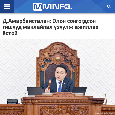
Эхлэл
Д.Амарбаясгалан: Олон сонгогдсон
гишүүд манлайлал үзүүлж ажиллах
Цаг агаар
ёстой
Валют ханш
Улс төр
Эдийн засаг
Үзэл бодол
Спорт
Нийгэм
Дэлхий
Энтертайнмэнт