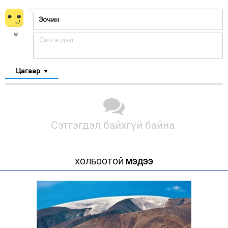
Цагаар
Сэтгэгдэл байхгүй байна.
ХОЛБООТОЙ
МЭДЭЭ