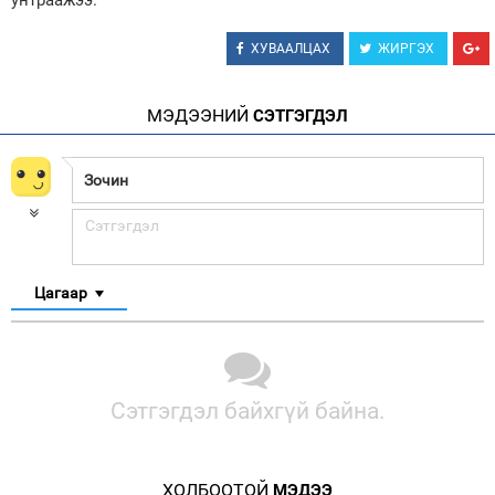
унтраажээ.
ХУВААЛЦАХ
ЖИРГЭХ
МЭДЭЭНИЙ
СЭТГЭГДЭЛ
Цагаар
Сэтгэгдэл байхгүй байна.
ХОЛБООТОЙ
МЭДЭЭ