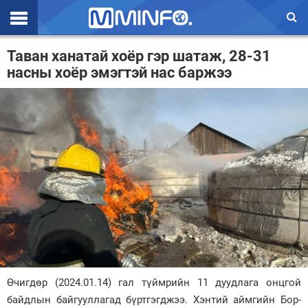
Эхлэл
Таван ханатай хоёр гэр шатаж, 28-31
насны хоёр эмэгтэй нас баржээ
Цаг агаар
Валют ханш
Улс төр
Эдийн засаг
Үзэл бодол
Спорт
Нийгэм
Дэлхий
Өчигдөр (2024.01.14) гал түймрийн 11 дуудлага онцгой
байдлын байгууллагад бүртгэгджээ. Хэнтий аймгийн Бор-
Энтертайнмэнт