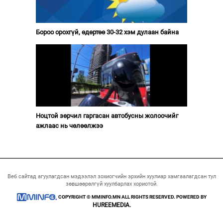
Бороо орохгүй, өдөртөө 30-32 хэм дулаан байна
Ноцтой зөрчил гаргасан автобусны жолоочийг
ажлаас нь чөлөөлжээ
Веб сайтад агуулагдсан мэдээлэл зохиогчийн эрхийн хуулиар хамгаалагдсан тул
зөвшөөрөлгүй хуулбарлах хориотой.
COPYRIGHT © MMINFO.MN ALL RIGHTS RESERVED. POWERED BY
HUREEMEDIA.