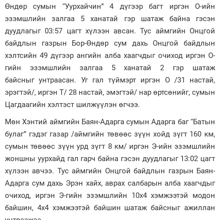
Өндөр сумын “Уурхайчин” 4 дүгээр багт иргэн О-ийн
Зурхай
эзэмшлийн залгаа 5 ханатай гэр шатаж байна гэсэн
дуудлагыг 03:57 цагт хүлээн авсан. Тус аймгийн Онцгой
байдлын газрын Бор-Өндөр сум дахь Онцгой байдлын
хэлтсийн 49 дүгээр ангийн алба хаагчдыг очиход иргэн О-
гийн эзэмшлийн залгаа 5 ханатай 2 гэр шатаж
байсныг унтраасан. Уг гал түймэрт иргэн О /31 настай,
эрэгтэй/, иргэн Т/ 28 настай, эмэгтэй/ нар өртсөнийг, сумын
Цагдаагийн хэлтэст шилжүүлэн өгчээ.
Мөн Хэнтий аймгийн Баян-Адарга сумын Адарга баг “Батын
булаг” гэдэг газар /аймгийн төвөөс зүүн хойд зүгт 160 км,
сумын төвөөс зүүн урд зүгт 8 км/ иргэн Э-ийн эзэмшлийн
жоншны уурхайд гал гарч байна гэсэн дуудлагыг 13:02 цагт
хүлээн авчээ. Тус аймгийн Онцгой байдлын газрын Баян-
Адарга сум дахь Эрэн хайх, аврах салбарын алба хаагчдыг
очиход, иргэн Э-гийн эзэмшлийн 10х4 хэмжээтэй модон
байшин, 4х4 хэмжээтэй байшин шатаж байсныг ажиллан