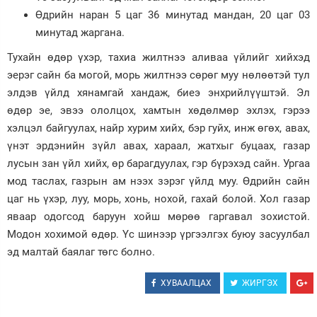
Өдрийн наран 5 цаг 36 минутад мандан, 20 цаг 03
Зурхай
минутад жаргана.
Тухайн өдөр үхэр, тахиа жилтнээ аливаа үйлийг хийхэд
эерэг сайн ба могой, морь жилтнээ сөрөг муу нөлөөтэй тул
элдэв үйлд хянамгай хандаж, биеэ энхрийлүүштэй. Эл
өдөр эе, эвээ ололцох, хамтын хөдөлмөр эхлэх, гэрээ
хэлцэл байгуулах, найр хурим хийх, бэр гуйх, инж өгөх, авах,
үнэт эрдэнийн зүйл авах, хараал, жатхыг буцаах, газар
лусын зан үйл хийх, өр барагдуулах, гэр бүрэхэд сайн. Ургаа
мод таслах, газрын ам нээх зэрэг үйлд муу. Өдрийн сайн
цаг нь үхэр, луу, морь, хонь, нохой, гахай болой. Хол газар
яваар одогсод баруун хойш мөрөө гаргавал зохистой.
Модон хохимой өдөр. Үс шинээр үргээлгэх буюу засуулбал
эд малтай баялаг төгс болно.
ХУВААЛЦАХ
ЖИРГЭХ