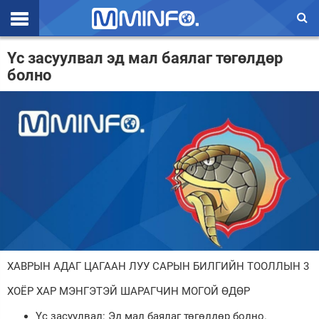
Эхлэл
Үс засуулвал эд мал баялаг төгөлдөр
болно
Цаг агаар
Валют ханш
Улс төр
Эдийн засаг
Үзэл бодол
Спорт
Нийгэм
ХАВРЫН АДАГ ЦАГААН ЛУУ САРЫН БИЛГИЙН ТООЛЛЫН 3
Дэлхий
ХОЁР ХАР МЭНГЭТЭЙ ШАРАГЧИН МОГОЙ ӨДӨР
Энтертайнмэнт
Үс засуулвал: Эд мал баялаг төгөлдөр болно.