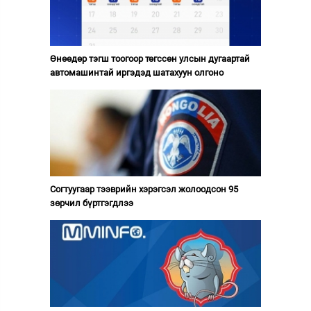
Өнөөдөр тэгш тоогоор төгссөн улсын дугаартай
автомашинтай иргэдэд шатахуун олгоно
Согтуугаар тээврийн хэрэгсэл жолоодсон 95
зөрчил бүртгэгдлээ