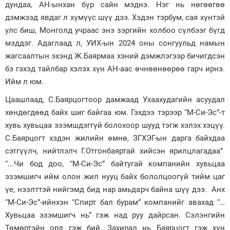
дундаа, АН-ынхан бүр сайн мэднэ. Нэг нь нөгөөгөө
дэмжээд явдаг л хүмүүс шүү дээ. Хэдэн тэрбум, сая хүнтэй
улс биш, Монголд учраас энэ зэргийн холбоо сүлбээг бүгд
мэддэг. Адаглаад л, УИХ-ын 2024 оны сонгуульд намын
жагсаалтын эхэнд Ж.Баярмаа хэний дэмжлэгээр бичигдсэн
бэ гэхэд тайлбар хэлэх хүн АН-аас өчнөөнөөрөө гарч ирнэ.
Ийм л юм.
Цаашлаад, С.Баярцогтоор дамжаад Ухаахудагийн асуудал
хөндөгдөөд байх шиг байгаа юм. Гэхдээ тэрээр “М-Си-Эс”-т
хувь хувьцаа эзэмшдэггүй болохоор шууд тэгж хэлэх хэцүү.
С.Баярцогт хэдэн жилийн өмнө, ЗГХЭГ-ын дарга байхдаа
сэтгүүлч, нийтлэлч Г.Отгонбаяртай хийсэн ярилцлагадаа”
“...Чи бод доо, “М-Си-Эс” байтугай компанийн хувьцаа
эзэмшигч ийм олон жил нууц байх бололцоогүй тийм цаг
үе, нээлттэй нийгэмд бид нар амьдарч байна шүү дээ. Анх
“М-Си-Эс”-ийнхэн “Спирт бал бурам” компанийг авахад “…
Хувьцаа эзэмшигч нь” гэж над руу дайрсан. Сэлэнгийн
Төмөртэйн орд гэж бий. Захирал нь Баярцогт гэж хүн