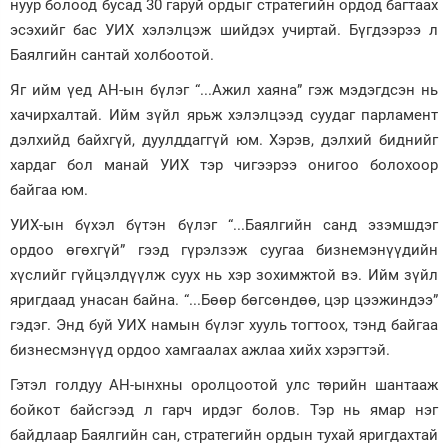
нуур болоод бусад 30 гаруй ордыг стратегийн ордод багтаах
эсэхийг бас УИХ хэлэлцэж шийдэх учиртай. Бүгдээрээ л
Баялгийн сантай холбоотой.
Яг ийм үед АН-ын бүлэг “...Ажил хаяна” гэж мэдэгдсэн нь
хачирхалтай. Ийм зүйл ярьж хэлэлцээд суудаг парламент
дэлхийд байхгүй, дуулддаггүй юм. Хэрэв, дэлхий биднийг
хардаг бол манай УИХ тэр чигээрээ онигоо болохоор
байгаа юм.
УИХ-ын бүхэл бүтэн бүлэг “...Баялгийн санд эзэмшдэг
ордоо өгөхгүй” гээд гүрэлзэж суугаа бизнемэнүүдийн
хүслийг гүйцэлдүүлж суух нь хэр зохимжтой вэ. Ийм зүйл
яригдаад унасан байна. “...Бөөр бөгсөндөө, цэр цээжиндээ”
гэдэг. Энд буй УИХ намын бүлэг хууль тогтоох, тэнд байгаа
бизнесмэнүүд ордоо хамгаалах ажлаа хийх хэрэгтэй.
Гэтэл голдуу АН-ынхны оролцоотой улс төрийн шантааж
бойкот байсгээд л гарч ирдэг болов. Тэр нь ямар нэг
байдлаар Баялгийн сан, стратегийн ордын тухай яригдахтай