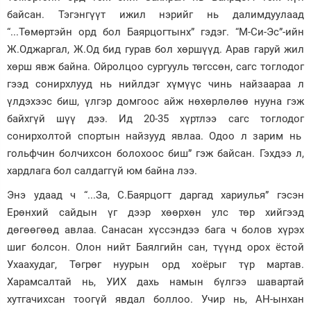
байсан. Тэгэнгүүт ижил нэрийг нь далимдуулаад
“...Төмөртэйн орд бол Баярцогтынх” гэдэг. “М-Си-Эс”-ийн
Ж.Оджаргал, Ж.Од бид гурав бол хөршүүд. Арав гаруй жил
хөрш явж байна. Ойролцоо сургууль төгссөн, сагс тоглодог
гээд сонирхлууд нь нийлдэг хүмүүс чинь найзаараа л
үлдэхээс биш, үлгэр домгоос айж нөхөрлөлөө нууна гэж
байхгүй шүү дээ. Ид 20-35 хүртлээ сагс тоглодог
сонирхолтой спортын найзууд явлаа. Одоо л зарим нь
гольфчин болчихсон болохоос биш” гэж байсан. Гэхдээ л,
хардлага бол салдаггүй юм байна лээ.
Энэ удаад ч “...За, С.Баярцогт даргад хариулья” гэсэн
Ерөнхий сайдын үг дээр хөөрхөн улс төр хийгээд
дөгөөгөөд авлаа. Санасан хүссэндээ бага ч болов хүрэх
шиг болсон. Олон нийт Баялгийн сан, түүнд орох ёстой
Ухаахудаг, Төгрөг нуурын орд хоёрыг түр мартав.
Харамсалтай нь, УИХ дахь намын бүлгээ шавартай
хутгачихсан тоогүй явдал боллоо. Учир нь, АН-ынхан