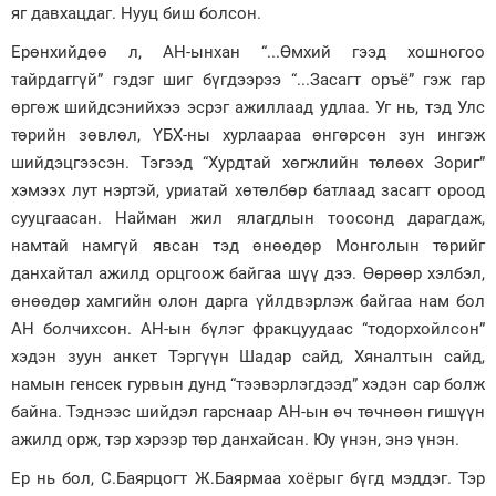
яг давхацдаг. Нууц биш болсон.
Ерөнхийдөө л, АН-ынхан “...Өмхий гээд хошногоо
тайрдаггүй” гэдэг шиг бүгдээрээ “...Засагт оръё” гэж гар
өргөж шийдсэнийхээ эсрэг ажиллаад удлаа. Уг нь, тэд Улс
төрийн зөвлөл, ҮБХ-ны хурлаараа өнгөрсөн зун ингэж
шийдэцгээсэн. Тэгээд “Хурдтай хөгжлийн төлөөх Зориг”
хэмээх лут нэртэй, уриатай хөтөлбөр батлаад засагт ороод
сууцгаасан. Найман жил ялагдлын тоосонд дарагдаж,
намтай намгүй явсан тэд өнөөдөр Монголын төрийг
данхайтал ажилд орцгоож байгаа шүү дээ. Өөрөөр хэлбэл,
өнөөдөр хамгийн олон дарга үйлдвэрлэж байгаа нам бол
АН болчихсон. АН-ын бүлэг фракцуудаас “тодорхойлсон”
хэдэн зуун анкет Тэргүүн Шадар сайд, Хяналтын сайд,
намын генсек гурвын дунд “тээвэрлэгдээд” хэдэн сар болж
байна. Тэднээс шийдэл гарснаар АН-ын өч төчнөөн гишүүн
ажилд орж, тэр хэрээр төр данхайсан. Юу үнэн, энэ үнэн.
Ер нь бол, С.Баярцогт Ж.Баярмаа хоёрыг бүгд мэддэг. Тэр