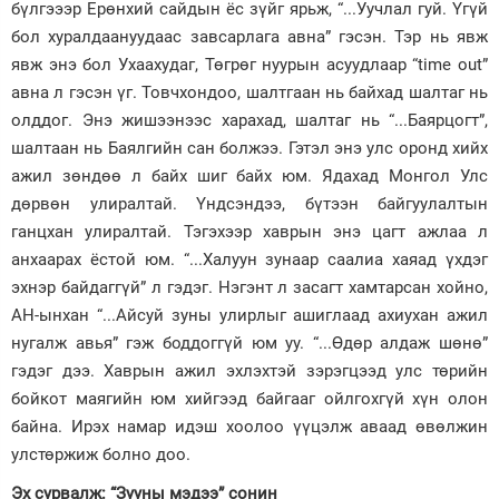
бүлгэээр Ерөнхий сайдын ёс зүйг ярьж, “...Уучлал гуй. Үгүй
бол хуралдаануудаас завсарлага авна” гэсэн. Тэр нь явж
явж энэ бол Ухаахудаг, Төгрөг нуурын асуудлаар “time out”
авна л гэсэн үг. Товчхондоо, шалтгаан нь байхад шалтаг нь
олддог. Энэ жишээнээс харахад, шалтаг нь “...Баярцогт”,
шалтаан нь Баялгийн сан болжээ. Гэтэл энэ улс оронд хийх
ажил зөндөө л байх шиг байх юм. Ядахад Монгол Улс
дөрвөн улиралтай. Үндсэндээ, бүтээн байгуулалтын
ганцхан улиралтай. Тэгэхээр хаврын энэ цагт ажлаа л
анхаарах ёстой юм. “...Халуун зунаар саалиа хаяад үхдэг
эхнэр байдаггүй” л гэдэг. Нэгэнт л засагт хамтарсан хойно,
АН-ынхан “...Айсуй зуны улирлыг ашиглаад ахиухан ажил
нугалж авья” гэж боддоггүй юм уу. “...Өдөр алдаж шөнө”
гэдэг дээ. Хаврын ажил эхлэхтэй зэрэгцээд улс төрийн
бойкот маягийн юм хийгээд байгааг ойлгохгүй хүн олон
байна. Ирэх намар идэш хоолоо үүцэлж аваад өвөлжин
улстөржиж болно доо.
Эх сурвалж: “Зууны мэдээ” сонин