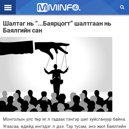
Эхлэл
Шалтаг нь “...Баярцогт” шалтгаан нь
Баялгийн сан
Цаг агаар
Валют ханш
Улс төр
Эдийн засаг
Үзэл бодол
Спорт
Нийгэм
Дэлхий
Монголын улс төр яг л гадаах тэнгэр шиг хуйсгануур байна.
Угаасаа, өдийд ингэдэг л дээ. Тэр тусам, энэ жил Баялгийн
Энтертайнмэнт