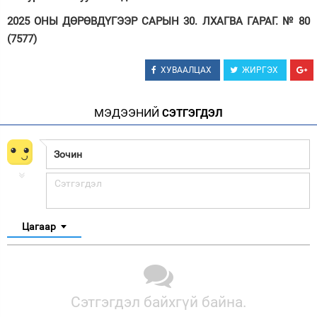
2025 ОНЫ ДӨРӨВДҮГЭЭР САРЫН 30. ЛХАГВА ГАРАГ. № 80
(7577)
ХУВААЛЦАХ
ЖИРГЭХ
МЭДЭЭНИЙ
СЭТГЭГДЭЛ
Цагаар
Сэтгэгдэл байхгүй байна.