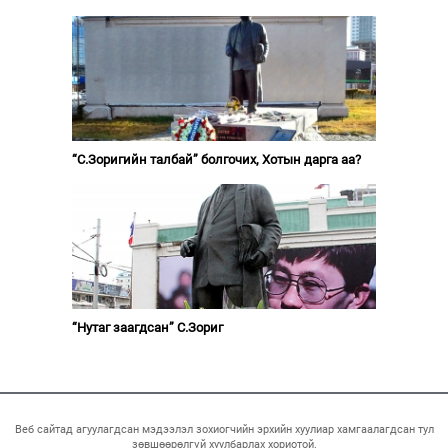
“С.Зоригийн талбай” болгочих, Хотын дарга аа?
“Нутаг заагдсан” С.Зориг
Веб сайтад агуулагдсан мэдээлэл зохиогчийн эрхийн хуулиар хамгаалагдсан тул
зөвшөөрөлгүй хуулбарлах хориотой.