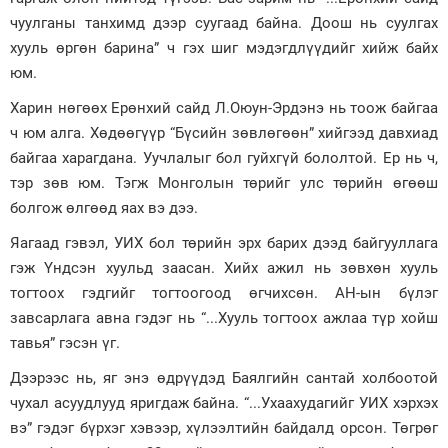
чуулганы танхимд дээр суугаад байна. Доош нь суулгах
хууль өргөн барина” ч гэх шиг мэдэгдлүүдийг хийж байх
юм.
Харин нөгөөх Ерөнхий сайд Л.Оюун-Эрдэнэ нь тоож байгаа
ч юм алга. Хөдөөгүүр “Бүсийн зөвлөгөөн” хийгээд давхиад
байгаа харагдана. Уучлалыг бол гуйхгүй бололтой. Ер нь ч,
тэр зөв юм. Тэгж Монголын төрийг улс төрийн өгөөш
болгож өлгөөд яах вэ дээ.
Яагаад гэвэл, УИХ бол төрийн эрх барих дээд байгууллага
гэж Үндсэн хуульд заасан. Хийх ажил нь зөвхөн хууль
тогтоох гэдгийг тогтоогоод өгчихсөн. АН-ын бүлэг
завсарлага авна гэдэг нь “...Хууль тогтоох ажлаа түр хойш
тавья” гэсэн үг.
Дээрээс нь, яг энэ өдрүүдэд Баялгийн сантай холбоотой
чухал асуудлууд яригдаж байна. “...Ухаахудагийг УИХ хэрхэх
вэ” гэдэг бүрхэг хэвээр, хүлээлтийн байдалд орсон. Төгрөг