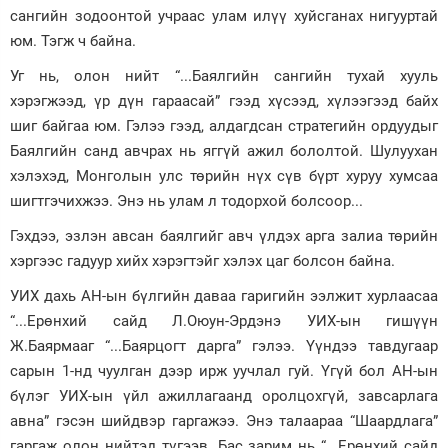
сангийн зодоонтой учраас улам илүү хуйсганах нигууртай
Зурхай
юм. Тэгж ч байна.
Уг нь, олон нийт “...Баялгийн сангийн тухай хууль
хэрэгжээд, үр дүн гараасай” гээд хүсээд, хүлээгээд байх
шиг байгаа юм. Гэлээ гээд, алдагдсан стратегийн ордуудыг
Баялгийн санд авчрах нь яггүй ажил бололтой. Шулуухан
хэлэхэд, Монголын улс төрийн нүх сүв бүрт хуруу хумсаа
шигтгэчихжээ. Энэ нь улам л тодорхой болсоор...
Гэхдээ, эзлэн авсан баялгийг авч үлдэх арга залиа төрийн
хэргээс гадуур хийх хэрэгтэйг хэлэх цаг болсон байна.
УИХ дахь АН-ын бүлгийн даваа гаригийн ээлжит хурлаасаа
“...Ерөнхий сайд Л.Оюун-Эрдэнэ УИХ-ын гишүүн
Ж.Баярмааг “...Баярцогт дарга” гэлээ. Үүндээ тавдугаар
сарын 1-нд чуулган дээр ирж уучлал гуй. Үгүй бол АН-ын
бүлэг УИХ-ын үйл ажиллагаанд оролцохгүй, завсарлага
авна” гэсэн шийдвэр гаргажээ. Энэ талаараа “Шаардлага”
гаргаж олон нийтэд түгээв. Бас зарим нь “...Ерөнхий сайд