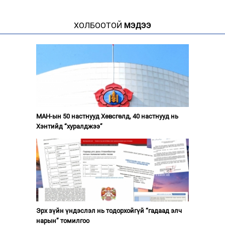
ХОЛБООТОЙ
МЭДЭЭ
МАН-ын 50 настнууд Хөвсгөлд, 40 настнууд нь
Хэнтийд “хуралджээ”
Эрх зүйн үндэслэл нь тодорхойгүй “гадаад элч
нарын” томилгоо