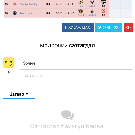
ХУВААЛЦАХ
ЖИРГЭХ
МЭДЭЭНИЙ
СЭТГЭГДЭЛ
Цагаар
Сэтгэгдэл байхгүй байна.