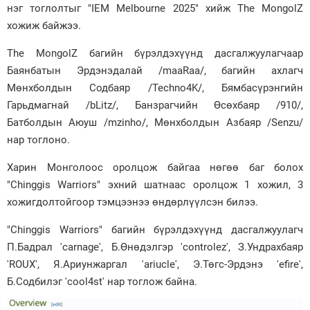
нэг тоглолтыг "IEM Melbourne 2025" хийж The MongolZ
хожиж байжээ.
The MongolZ багийн бүрэлдэхүүнд дасгалжуулагчаар
Баянбатын Эрдэнэдалай /maaRaa/, багийн ахлагч
Мөнхболдын Содбаяр /Techno4K/, Бямбасүрэнгийн
Гарьдмагнай /bLitz/, Банзрагчийн Өсөхбаяр /910/,
Батболдын Аюуш /mzinho/, Мөнхболдын Азбаяр /Senzu/
нар тоглоно.
Харин Монголоос оролцож байгаа нөгөө баг болох
"Chinggis Warriors" эхний шатнаас оролцож 1 хожил, 3
хожигдолтойгоор тэмцээнээ өндөрлүүлсэн билээ.
"Chinggis Warriors" багийн бүрэлдэхүүнд дасгалжуулагч
П.Бадрал 'carnage', Б.Өнөдэлгэр 'controlez', З.Ундрахбаяр
'ROUX', Я.Ариунжаргал 'ariucle', Э.Төгс-Эрдэнэ 'efire',
Б.Содбилэг 'cool4st' нар тоглож байна.