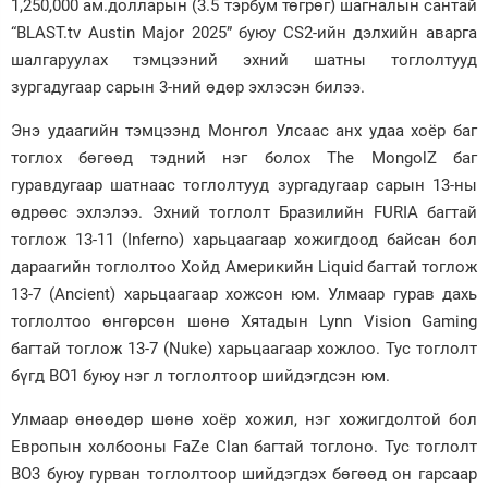
1,250,000 ам.долларын (3.5 тэрбум төгрөг) шагналын сантай
“BLAST.tv Austin Major 2025” буюу CS2-ийн дэлхийн аварга
Зурхай
шалгаруулах тэмцээний эхний шатны тоглолтууд
зургадугаар сарын 3-ний өдөр эхлэсэн билээ.
Энэ удаагийн тэмцээнд Монгол Улсаас анх удаа хоёр баг
тоглох бөгөөд тэдний нэг болох The MongolZ баг
гуравдугаар шатнаас тоглолтууд зургадугаар сарын 13-ны
өдрөөс эхлэлээ. Эхний тоглолт Бразилийн FURIA багтай
тоглож 13-11 (Inferno) харьцаагаар хожигдоод байсан бол
дараагийн тоглолтоо Хойд Америкийн Liquid багтай тоглож
13-7 (Ancient) харьцаагаар хожсон юм. Улмаар гурав дахь
тоглолтоо өнгөрсөн шөнө Хятадын Lynn Vision Gaming
багтай тоглож 13-7 (Nuke) харьцаагаар хожлоо. Тус тоглолт
бүгд BO1 буюу нэг л тоглолтоор шийдэгдсэн юм.
Улмаар өнөөдөр шөнө хоёр хожил, нэг хожигдолтой бол
Европын холбооны FaZe Clan багтай тоглоно. Тус тоглолт
BO3 буюу гурван тоглолтоор шийдэгдэх бөгөөд он гарсаар