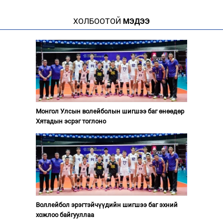
ХОЛБООТОЙ
МЭДЭЭ
Монгол Улсын волейболын шигшээ баг өнөөдөр
Хятадын эсрэг тоглоно
Воллейбол эрэгтэйчүүдийн шигшээ баг эхний
хожлоо байгууллаа