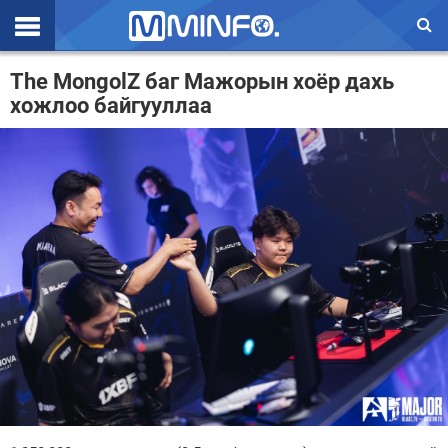
Эхлэл
The MongolZ баг Мажорын хоёр дахь
хожлоо байгууллаа
Цаг агаар
Валют ханш
Улс төр
Эдийн засаг
Үзэл бодол
Спорт
Нийгэм
Дэлхий
Энтертайнмэнт