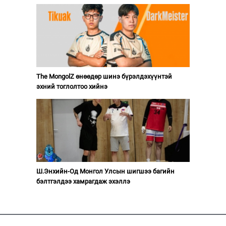
The MongolZ өнөөдөр шинэ бүрэлдэхүүнтэй
эхний тоглолтоо хийнэ
Ш.Энхийн-Од Монгол Улсын шигшээ багийн
бэлтгэлдээ хамрагдаж эхэллэ