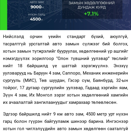
Зурхай
Нийслэлд орчин үеийн стандарт бүхий, аюулгүй,
тасралтгүй урсгалтай авто замын сүлжээг бий болгох,
хотын замын түгжрэлийг бууруулах, хөдөлгөөний үр ашгийг
нэмэгдүүлэх зорилгоор “Олон түвшний уулзвар” төслийг
нийт 18 байршилд үе шаттай хэрэгжүүлнэ. Энэхүү
уулзварууд нь Баруун 4 зам, Саппоро, Механик инженерийн
сургууль (МИС), Төв шуудан, Гэсэр сүм, Баянбүрд, 32-ын
тойрог, 17 дугаар сургуулийн уулзвар, Гадаад хэргийн яам,
Зүүн 4 зам, Их Монгол зэрэг хотын хөдөлгөөний хамгийн
их ачаалалтай зангилаануудыг хамрахаар төлөвлөсөн.
Эдгээр байршилд нийт 9 км авто зам, 4500 метр урт нүхэн
гарц болон гүүрэн байгууламж шинээр барина. Ингэснээр
хотын гол чиглэлүүдийн авто замын хөдөлгөөн сааталгүй