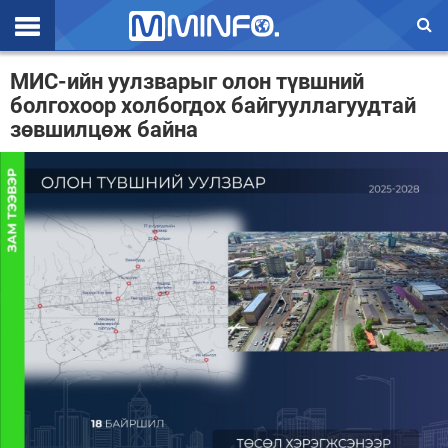
Эхлэл
МИС-ийн уулзварыг олон түвшний
болгохоор холбогдох байгууллагуудтай
Цаг агаар
зөвшилцөж байна
Валют ханш
Улс төр
Эдийн засаг
Үзэл бодол
Спорт
Нийгэм
Дэлхий
Энтертайнмэнт