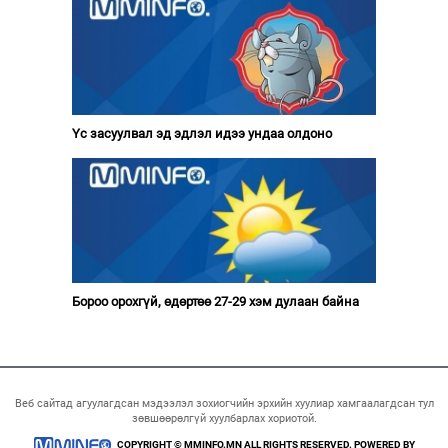
Үс засуулвал эд эдлэл идээ ундаа олдоно
Бороо орохгүй, өдөртөө 27-29 хэм дулаан байна
Веб сайтад агуулагдсан мэдээлэл зохиогчийн эрхийн хуулиар хамгаалагдсан тул
зөвшөөрөлгүй хуулбарлах хориотой.
COPYRIGHT © MMINFO.MN ALL RIGHTS RESERVED. POWERED BY