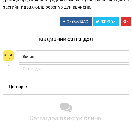
засгийн идэвхжилд эерэг үр дүн авчирна.
ХУВААЛЦАХ
ЖИРГЭХ
МЭДЭЭНИЙ
СЭТГЭГДЭЛ
Цагаар
Сэтгэгдэл байхгүй байна.