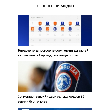
ХОЛБООТОЙ
МЭДЭЭ
Өнөөдөр тэгш тоогоор төгссөн улсын дугаартай
автомашинтай иргэдэд шатахуун олгоно
Согтуугаар тээврийн хэрэгсэл жолоодсон 95
зөрчил бүртгэгдлээ