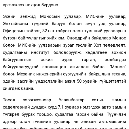
үргэлжлэх нөхцөл бүрдэнэ.
Эхний ээлжид Моносын уулзвар, МИС-ийн уулзвар,
Энхтайваны гүүрний баруун болон зүүн урд уулзвар,
Офицерын тойрог, 32-ын тойрогт олон түвшний уулзварын
бүтээн байгуулалтыг хийх юм. Өнөөдрийн байдлаар Монос
болон МИС-ийн уулзварын зураг төслийг Хот төлөвлөлт,
судалгааны институт боловсруулж, хөдөлгөөн зохион
байгуулалтын эскиз зураг гарган, холбогдох
байгууллагуудтай зөвшилцөн ажиллаж байна. "Монос"
болон Механик инженерийн сургуулийн байршлын техник,
эдийн засгийн үндэслэлийн ажил 50 хувийн гүйцэтгэлтэй
хийгдэж байна.
Төсөл хэрэгжсэнээр Улаанбаатар хотын замын
хөдөлгөөний дундаж хурд 7.1 хувиар нэмэгдэж авто замын
түгжрэл буурах тооцоо, судалгаа гарсан байна. Түүнчлэн
эдгээр олон түвшний уулзвар нь зөвхөн автомашины
урсгалд бус, нийслэлчүүдийн ажлын бүтээмж, хотын эдийн