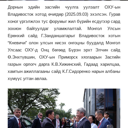
Дорнын эдийн засгийн чуулга уулзалт ОХУ-ын
Зурхай
Владивосток хотод өчигдөр (2025.09.03) эхэлсэн. Гурав
хоног үргэлжлэх тус форумыг жил бүрийн есдүгээр сард
зохион байгуулдаг уламжлалтай. Монгол Улсын
Ерөнхий сайд Г.Занданшатарыг Владивосток хотын
“Кневичи” олон улсын нисэх онгоцны буудалд Монгол
Улсаас ОХУ-д Онц бөгөөд Бүрэн эрхт Элчин сайд
Ө.Энхтүвшин, ОХУ-ын Приморск хязгаарын Засгийн
газрын орлогч дарга К.В.Хижинский, Гадаад харилцаа,
хамтын ажиллагааны сайд К.Г.Сидоренко нарын албаны
хүмүүс угтан авлаа.