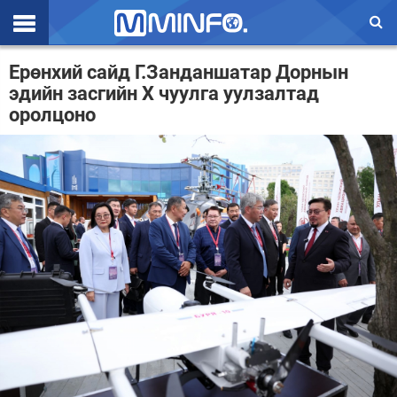
Эхлэл
Ерөнхий сайд Г.Занданшатар Дорнын
эдийн засгийн X чуулга уулзалтад
Цаг агаар
оролцоно
Валют ханш
Улс төр
Эдийн засаг
Үзэл бодол
Спорт
Нийгэм
Дэлхий
Энтертайнмэнт