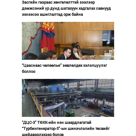
Засгийн газраас хөнгөлөлттэй зээлээр
дэмжсэний үр дүнд шатахуун хадгалах савнууд
эхнээсээ ашиглалтад орж байна
“Цааснаас чөлөөлье” зөвлөлдөх хэлэлцүүлэг
боллоо
"ДЦС-3” ТӨХК-ийн нэн шаардлагатай
“Турбингенератор-5”-ын шинэчлэлийн төсвийг
шийдвэрлэхээр болов