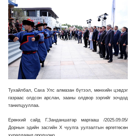
Тухайлбал, Саха Улс алмазан бүтээл, мөнхийн цэвдэг
газраас олдсон арслан, зааны олдвор зэргийг зочдод
танилцууллаа.
Ерөнхий сайд Г.Занданшатар маргааш /2025.09.05/
Дорнын эдийн засгийн X чуулга уулзалтын өргөтгөсөн
хуралдаанд оролцоно.