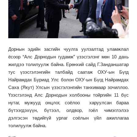
Дорнын эдийн засгийн чуулга уулзалтад уламжлал
ёсоор “Алс Дорнодын гудамж” үзэсгэлэнг мөн 10 дахь
жилдээ толилуулж байна. Ерөнхий сайд Г.Занданшатар
тус үзэсгэлэнгийн талбайд саатаж ОХУ-ын Бүгд
Найрамдах Буриад Улс болон ОХУ-ын Бүгд Найрамдах
Саха (Якут) Улсын үзэсгэлэнгийн танхимаар зочиллоо.
Үзэсгэлэнд Алс Дорнодын холбооны тойргийн 11 бүс
нутаг, мужууд онцлог, соёлоо харуулсан бараа
бүтээгдэхүүн, бүтээл, олдвор, гоёл чимэглэлээ
дэлгэсэн төдийгүй урлаг соёлын үйл ажиллагаа
толилуулж байна.