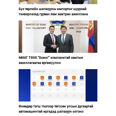
Бүх төрлийн шатахууны импортыг шуурхай
тээвэрлэхэд гурван яам хамтран ажиллана
МИАТ ТӨХК “Боинг” компанитай хамтын
ажиллагаагаа өргөжүүлнэ
Өнөөдөр тэгш тоогоор төгссөн улсын дугаартай
автомашинтай иргэдэд шатахуун олгоно