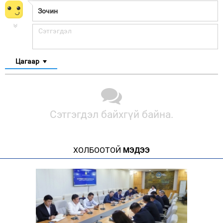
Цагаар
Сэтгэгдэл байхгүй байна.
ХОЛБООТОЙ
МЭДЭЭ