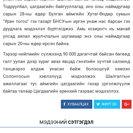
Тодруулбал, цагдаагийн байгууллагад энэ оны наймдугаар
Зурхай
сарын 28-ны өдөр Булган аймгийн Хутаг-Өндөр сумын
"Уран тогоо" гэх газарт БНСУ-ын иргэн унаж нас барсан гэх
дуудлага мэдээлэл бүртгэгджээ. Амь хохирогч нь манай
улсад аялал жуулчлалын шугамаар энэ оны наймдугаар
сарын 20-ны өдөр ирсэн байна.
Тэрээр нийгмийн сүлжээнд 90 000 дагагчтай байсан бөгөөд
галт уулан дээр зураг авах явцад гэнэтийн хүчтэй салхинд
тэнцвэрээ алдаж унасан байж болзошгүй хэмээн
Солонгосын хэвлэлүүд мэдээлжээ. Шалгалтын
ажиллагааг тус аймгийн цагдаагийн газар үргэлжлүүлж
байгаа талаар Цагдаагийн ерөнхий газраас мэдээллээ.
ХУВААЛЦАХ
ЖИРГЭХ
МЭДЭЭНИЙ
СЭТГЭГДЭЛ