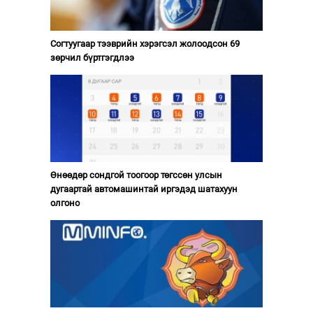
Согтуугаар тээврийн хэрэгсэл жолоодсон 69
зөрчил бүртгэгдлээ
Өнөөдөр сондгой тоогоор төгссөн улсын
дугаартай автомашинтай иргэдэд шатахуун
олгоно