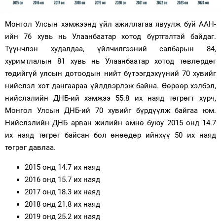
Зурхай
Монгол Улсын хэмжээнд үйл ажиллагаа явуулж буй
ААН-
ийн
76 хувь нь Улаанбаатар хотод бүртгэлтэй байдаг.
Түүнчлэн худалдаа, үйлчилгээний салбарын 84,
хуримтлалын 81 хувь нь Улаанбаатар хотод төвлөрдөг
төдийгүй улсын дотоодын нийт бүтээгдэхүүний 70 хувийг
нийслэл хот дангаараа үйлдвэрлэж байна. Өөрөөр хэлбэл,
нийслэлийн ДНБ-ий хэмжээ 55.8 их наяд төгрөгт хүрч,
Монгол Улсын ДНБ-ий 70 хувийг бүрдүүлж байгаа юм.
Нийслэлийн ДНБ арван жилийн өмнө буюу 2015 онд 14.7
их наяд төгрөг байсан бол өнөөдөр ийнхүү 50 их наяд
төгрөг давлаа.
2015 онд 14.7 их наяд
2016 онд 15.7 их наяд
2017 онд 18.3 их наяд
2018 онд 21.8 их наяд
2019 онд 25.2 их наяд