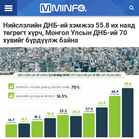
Эхлэл
Нийслэлийн ДНБ-ий хэмжээ 55.8 их наяд
төгрөгт хүрч, Монгол Улсын ДНБ-ий 70
Цаг агаар
хувийг бүрдүүлж байна
Валют ханш
Улс төр
Эдийн засаг
Үзэл бодол
Спорт
Нийгэм
Дэлхий
Энтертайнмэнт