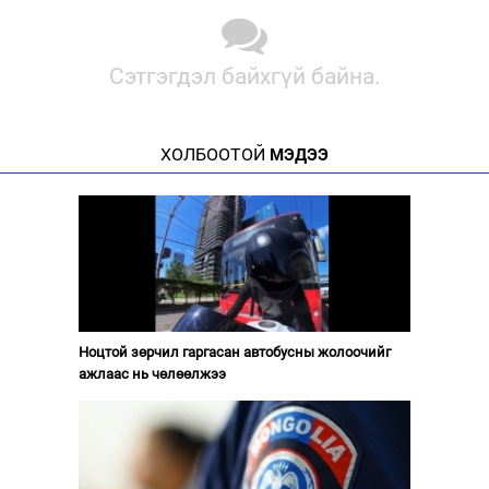
Сэтгэгдэл байхгүй байна.
ХОЛБООТОЙ
МЭДЭЭ
Ноцтой зөрчил гаргасан автобусны жолоочийг
ажлаас нь чөлөөлжээ