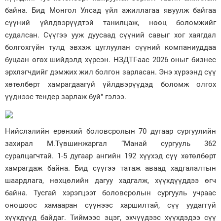
байна. Бид Монгол Улсад үйл ажиллагаа явуулж байгаа
сүүний үйлдвэрүүдтэй танилцаж, нөөц боломжийг
судалсан. Сүүгээ ууж дуусаад сүүний савыг хог хаягдал
болгохгүйн тулд эвхэж цуглуулан сүүний компаниуддаа
буцаан өгөх шийдэлд хүрсэн. НЗДТГ-аас 2026 оныг бизнес
эрхлэгчдийг дэмжих жил болгон зарласан. Энэ хүрээнд сүү
хөтөлбөрт хамрагдаагүй үйлдвэрүүдэд боломж олгох
үүднээс тендер зарлаж буй" гэлээ.
Нийслэлийн ерөнхий боловсролын 70 дугаар сургуулийн
захирал М.Түвшинжаргал “Манай сургууль 362
суралцагчтай. 1-5 дугаар ангийн 192 хүүхэд сүү хөтөлбөрт
хамрагдаж байна. Бид сүүгээ татаж аваад хадгалалтын
шаардлага, нөхцөлийн дагуу хадгалж, хүүхдүүддээ өгч
байна. Тусгай хэрэгцээт боловсролын сургууль учраас
оношоос хамааран сүүнээс харшилтай, сүү уудаггүй
хүүхдүүд байдаг. Тиймээс эцэг, эхчүүдээс хүүхдэдээ сүү