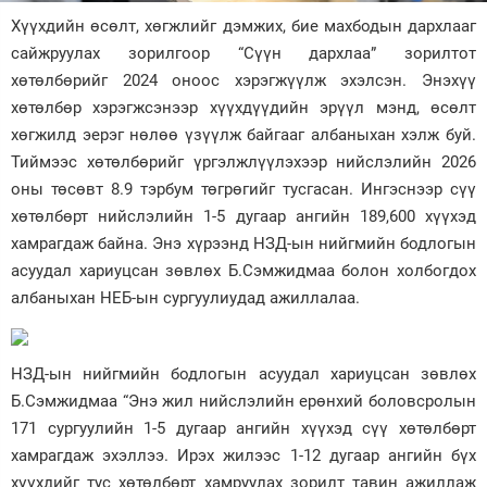
Хүүхдийн өсөлт, хөгжлийг дэмжих, бие махбодын дархлааг
Зурхай
сайжруулах зорилгоор “Сүүн дархлаа” зорилтот
хөтөлбөрийг 2024 оноос хэрэгжүүлж эхэлсэн. Энэхүү
хөтөлбөр хэрэгжсэнээр хүүхдүүдийн эрүүл мэнд, өсөлт
хөгжилд эерэг нөлөө үзүүлж байгааг албаныхан хэлж буй.
Тиймээс хөтөлбөрийг үргэлжлүүлэхээр нийслэлийн 2026
оны төсөвт 8.9 тэрбум төгрөгийг тусгасан. Ингэснээр сүү
хөтөлбөрт нийслэлийн 1-5 дугаар ангийн 189,600 хүүхэд
хамрагдаж байна. Энэ хүрээнд НЗД-ын нийгмийн бодлогын
асуудал хариуцсан зөвлөх Б.Сэмжидмаа болон холбогдох
албаныхан НЕБ-ын сургуулиудад ажиллалаа.
НЗД-ын нийгмийн бодлогын асуудал хариуцсан зөвлөх
Б.Сэмжидмаа “Энэ жил нийслэлийн ерөнхий боловсролын
171 сургуулийн 1-5 дугаар ангийн хүүхэд сүү хөтөлбөрт
хамрагдаж эхэллээ. Ирэх жилээс 1-12 дугаар ангийн бүх
хүүхдийг тус хөтөлбөрт хамруулах зорилт тавин ажиллаж