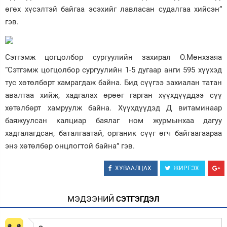
өгөх хүсэлтэй байгаа эсэхийг лавласан судалгаа хийсэн”
гэв.
Сэтгэмж цогцолбор сургуулийн захирал О.Мөнхзаяа
“Сэтгэмж цогцолбор сургуулийн 1-5 дугаар анги 595 хүүхэд
тус хөтөлбөрт хамрагдаж байна. Бид сүүгээ захиалан татан
авалтаа хийж, хадгалах өрөөг гарган хүүхдүүддээ сүү
хөтөлбөрт хамруулж байна. Хүүхдүүдэд Д витаминаар
баяжуулсан калциар баялаг ном журмынхаа дагуу
хадгалагдсан, баталгаатай, органик сүүг өгч байгаагаараа
энэ хөтөлбөр онцлогтой байна” гэв.
ХУВААЛЦАХ
ЖИРГЭХ
МЭДЭЭНИЙ
СЭТГЭГДЭЛ