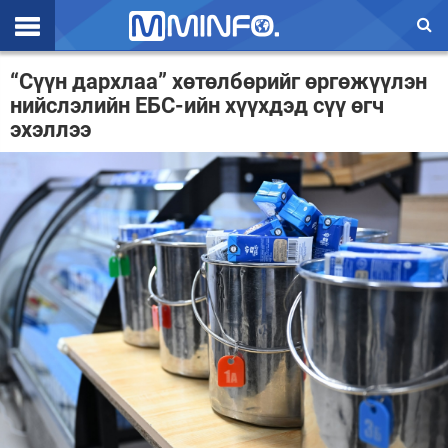
Эхлэл
“Сүүн дархлаа” хөтөлбөрийг өргөжүүлэн
нийслэлийн ЕБС-ийн хүүхдэд сүү өгч
Цаг агаар
эхэллээ
Валют ханш
Улс төр
Эдийн засаг
Үзэл бодол
Спорт
Нийгэм
Дэлхий
Энтертайнмэнт