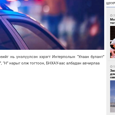
ШУУ
3
Мо
то
иеийг нь үнэлүүлсэн хэрэгт Интерполын “Улаан булант”
”, “Н” нарыг олж тогтоон, БНХАУ-аас албадан авчирлаа
5
За
дэ
сав