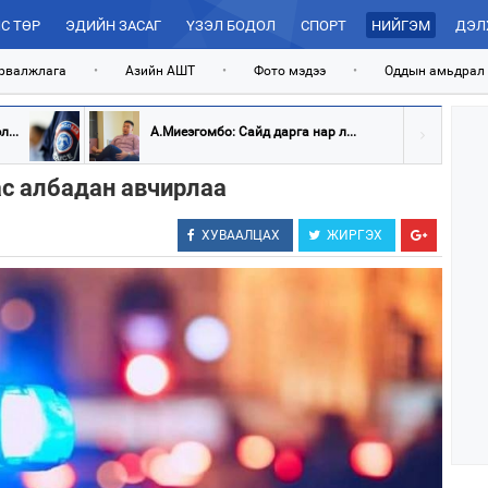
С ТӨР
ЭДИЙН ЗАСАГ
ҮЗЭЛ БОДОЛ
СПОРТ
НИЙГЭМ
ДЭЛ
рвалжлага
•
Азийн АШТ
•
Фото мэдээ
•
Оддын амьдрал
...
А.Миеэгомбо: Сайд дарга нар л...
ас албадан авчирлаа
ХУВААЛЦАХ
ЖИРГЭХ