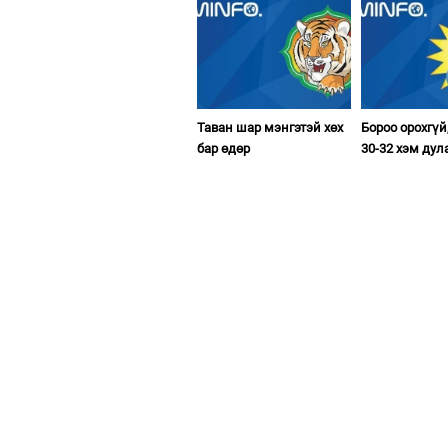
Таван шар мэнгэтэй хөх
Бороо орохгүй
бар өдөр
30-32 хэм дул