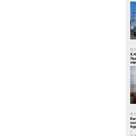
1
Бо
ба
2
Х.
Эр
хар
1
Бо
ба
2
Ба
но
бү