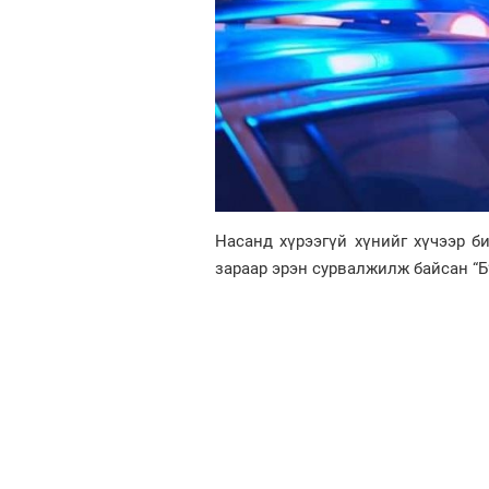
Насанд хүрээгүй хүнийг хүчээр б
зараар эрэн сурвалжилж байсан “Б