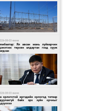
1 цагийн өмнө өмнө
роо орохгүй, өдөртөө 30-32 хэм дулаан
йна
026-08-03 өмнө
Нямбаатар: Ял авсан мань луйварчин
дэнэтээс төрсөн алдартан гээд сууж
агдсан
1 цагийн өмнө өмнө
роо орохгүй, өдөртөө 30-32 хэм дулаан
йна
026-08-03 өмнө
га орлоготой иргэдийн орлогод татвар
гдуулахгүй байх эрх зүйн орчныг
рдүүллээ