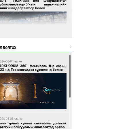
ЦС-3” ТӨХК-ийн нэн шаардлагатай
урбингенератор-5”-ын шинэчлэлийн
свийг шийдвэрлэхээр болов
Л
БОЛГОХ
1 цагийн өмнө өмнө
ллейбол эрэгтэйчүүдийн шигшээ баг А
026-08-04 өмнө
гийг тэргүүллээ
ARKHORUM 360° фестиваль 8-р сарын
23-нд Төв цэнгэлдэх хүрээлэнд болно
1 цагийн өмнө өмнө
ан шар мэнгэтэй хөх бар өдөр
026-08-03 өмнө
вийн эрчим хүчний системийг дэмжих
ратегийн байгууламж ашиглалтад орлоо