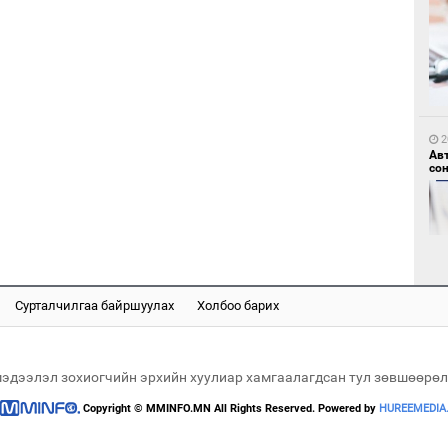
1
Но
жо
2
Ав
со
1
Со
Сурталчилгаа байршуулах
Холбоо барих
69 
2
“Ну
мэдээлэл зохиогчийн эрхийн хуулиар хамгаалагдсан тул зөвшөөрөл
Copyright © MMINFO.MN All Rights Reserved. Powered by
HUREEMEDIA