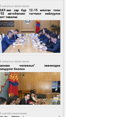
5 минутын өмнө өмнө
ХАУ-аас сар бүр 12-15 мянган тонн
-92 автобензин тогтмол нийлүүлэх
элт тавилаа
6 минутын өмнө өмнө
ааснаас чөлөөлье” зөвлөлдөх
элцүүлэг боллоо
0 цагийн өмнө өмнө