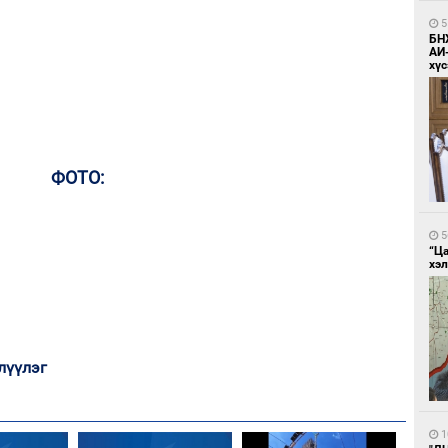
5
БН
АИ
хүс
ФОТО:
5
“Ц
хэл
лүүлэг
1