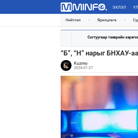
ЭХЛЭЛ
УЛ
Нийтлэл
•
Ярилцлага
•
Су
Согтуугаар тээврийн хэрэгсэл
“Б”, “Н” нарыг БНХАУ-а
Kuzmo
2026-01-27