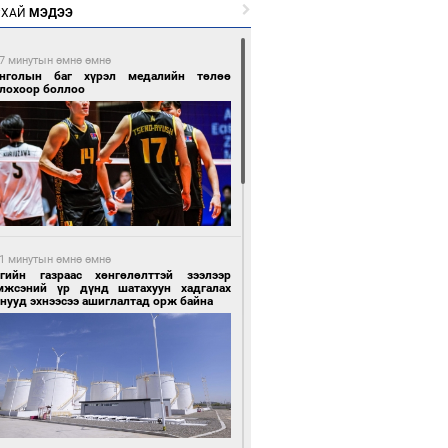
РХАЙ
МЭДЭЭ
7 минутын өмнө өмнө
нголын баг хүрэл медалийн төлөө
глохоор боллоо
1 минутын өмнө өмнө
сгийн газраас хөнгөлөлттэй зээлээр
мжсэний үр дүнд шатахуун хадгалах
нууд эхнээсээ ашиглалтад орж байна