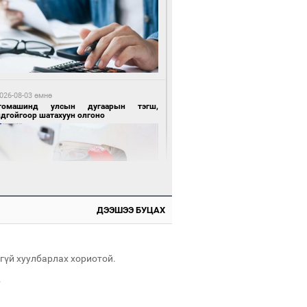
 өдрийн өмнө өмнө
цтой зөрчил гаргасан автобусны
лоочийг ажлаас нь чөлөөлжээ
026-08-03 өмнө
томашинд улсын дугаарын тэгш,
ндгойгоор шатахуун олгоно
 өдрийн өмнө өмнө
гтуугаар тээврийн хэрэгсэл жолоодсон
ДЭЭШЭЭ БУЦАХ
зөрчил бүртгэгдлээ
026-08-03 өмнө
таг заагдсан” С.Зориг
гүй хуулбарлах хориотой.
.