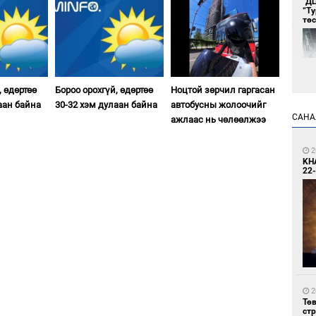
"Д
“Т
тө
, өдөртөө
Бороо орохгүй, өдөртөө
Ноцтой зөрчил гаргасан
аан байна
30-32 хэм дулаан байна
автобусны жолоочийг
САНА
ажлаас нь чөлөөлжээ
1
Во
2
хэс
KH
22-
1
Тав
2
Тө
ст