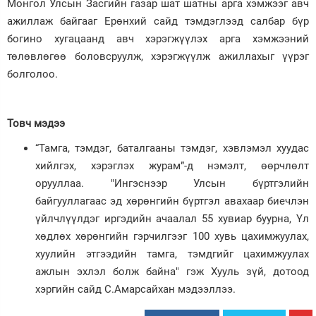
Монгол Улсын Засгийн газар шат шатны арга хэмжээг авч
ажиллаж байгааг Ерөнхий сайд тэмдэглээд салбар бүр
богино хугацаанд авч хэрэгжүүлэх арга хэмжээний
төлөвлөгөө боловсруулж, хэрэгжүүлж ажиллахыг үүрэг
болголоо.
Товч мэдээ
“Тамга, тэмдэг, баталгааны тэмдэг, хэвлэмэл хуудас
хийлгэх, хэрэглэх журам”-д нэмэлт, өөрчлөлт
орууллаа. "Ингэснээр Улсын бүртгэлийн
байгууллагаас эд хөрөнгийн бүртгэл авахаар биечлэн
үйлчлүүлдэг иргэдийн ачаалал 55 хувиар буурна, Үл
хөдлөх хөрөнгийн гэрчилгээг 100 хувь цахимжуулах,
хуулийн этгээдийн тамга, тэмдгийг цахимжуулах
ажлын эхлэл болж байна" гэж Хууль зүй, дотоод
хэргийн сайд С.Амарсайхан мэдээллээ.