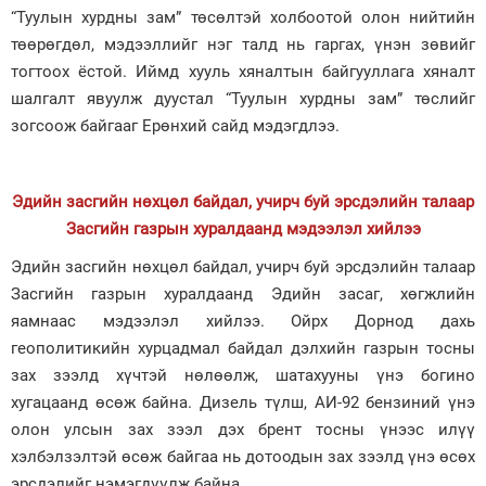
“Туулын хурдны зам” төсөлтэй холбоотой олон нийтийн
төөрөгдөл, мэдээллийг нэг талд нь гаргах, үнэн зөвийг
тогтоох ёстой. Иймд хууль хяналтын байгууллага хяналт
шалгалт явуулж дуустал “Туулын хурдны зам” төслийг
зогсоож байгааг Ерөнхий сайд мэдэгдлээ.
Эдийн засгийн нөхцөл байдал, учирч буй эрсдэлийн талаар
Засгийн газрын хуралдаанд мэдээлэл хийлээ
Эдийн засгийн нөхцөл байдал, учирч буй эрсдэлийн талаар
Засгийн газрын хуралдаанд Эдийн засаг, хөгжлийн
яамнаас мэдээлэл хийлээ. Ойрх Дорнод дахь
геополитикийн хурцадмал байдал дэлхийн газрын тосны
зах зээлд хүчтэй нөлөөлж, шатахууны үнэ богино
хугацаанд өсөж байна. Дизель түлш, АИ-92 бензиний үнэ
олон улсын зах зээл дэх брент тосны үнээс илүү
хэлбэлзэлтэй өсөж байгаа нь дотоодын зах зээлд үнэ өсөх
эрсдэлийг нэмэгдүүлж байна.