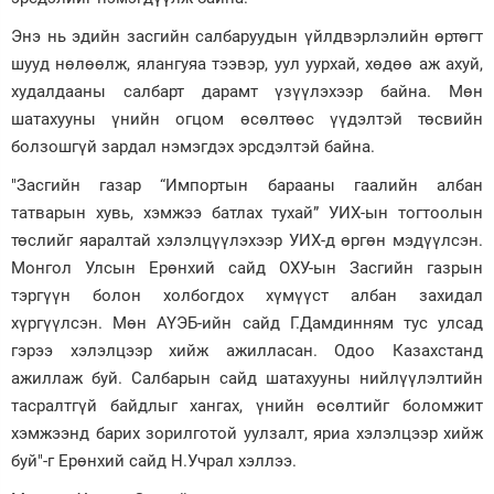
Энэ нь эдийн засгийн салбаруудын үйлдвэрлэлийн өртөгт
шууд нөлөөлж, ялангуяа тээвэр, уул уурхай, хөдөө аж ахуй,
худалдааны салбарт дарамт үзүүлэхээр байна. Мөн
шатахууны үнийн огцом өсөлтөөс үүдэлтэй төсвийн
болзошгүй зардал нэмэгдэх эрсдэлтэй байна.
"Засгийн газар “Импортын барааны гаалийн албан
татварын хувь, хэмжээ батлах тухай” УИХ-ын тогтоолын
төслийг яаралтай хэлэлцүүлэхээр УИХ-д өргөн мэдүүлсэн.
Монгол Улсын Ерөнхий сайд ОХУ-ын Засгийн газрын
тэргүүн болон холбогдох хүмүүст албан захидал
хүргүүлсэн. Мөн АҮЭБ-ийн сайд Г.Дамдинням тус улсад
гэрээ хэлэлцээр хийж ажилласан. Одоо Казахстанд
ажиллаж буй. Салбарын сайд шатахууны нийлүүлэлтийн
тасралтгүй байдлыг хангах, үнийн өсөлтийг боломжит
хэмжээнд барих зорилготой уулзалт, яриа хэлэлцээр хийж
буй"-г Ерөнхий сайд Н.Учрал хэллээ.