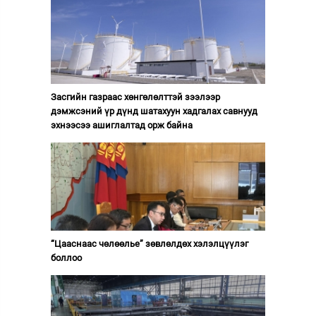
Засгийн газраас хөнгөлөлттэй зээлээр
дэмжсэний үр дүнд шатахуун хадгалах савнууд
эхнээсээ ашиглалтад орж байна
“Цааснаас чөлөөлье” зөвлөлдөх хэлэлцүүлэг
боллоо