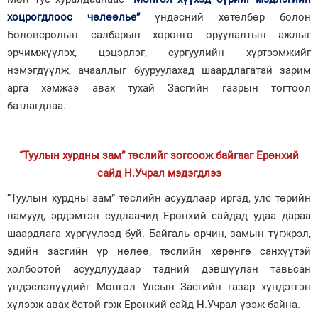
хоцрогдлоос чөлөөлье”
үндэсний хөтөлбөр болон
Боловсролын салбарын хөрөнгө оруулалтын ажлыг
эрчимжүүлэх, цэцэрлэг, сургуулийн хүртээмжийг
нэмэгдүүлж, ачааллыг бууруулахад шаардлагатай зарим
арга хэмжээ авах тухай Засгийн газрын тогтоол
батлагдлаа.
“Туулын хурдны зам” төслийг зогсоож байгааг Ерөнхий
сайд Н.Учрал мэдэгдлээ
“Туулын хурдны зам” төслийн асуудлаар иргэд, улс төрийн
намууд, эрдэмтэн судлаачид Ерөнхий сайдад удаа дараа
шаардлага хүргүүлээд буй. Байгаль орчин, замын түгжрэл,
эдийн засгийн үр нөлөө, төслийн хөрөнгө санхүүтэй
холбоотой асуудлуудаар тэдний дэвшүүлэн тавьсан
үндэслэлүүдийг Монгол Улсын Засгийн газар хүндэтгэн
хүлээж авах ёстой гэж Ерөнхий сайд Н.Учрал үзэж байна.