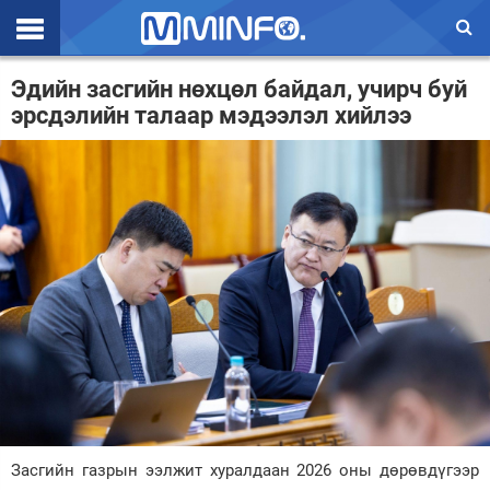
Эхлэл
Эдийн засгийн нөхцөл байдал, учирч буй
эрсдэлийн талаар мэдээлэл хийлээ
Цаг агаар
Валют ханш
Улс төр
Эдийн засаг
Үзэл бодол
Спорт
Нийгэм
Дэлхий
Засгийн газрын ээлжит хуралдаан 2026 оны дөрөвдүгээр
Энтертайнмэнт