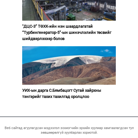
"ДЦС-3” ТӨХК-ийн нэн шаардлагатай
“Турбингенератор-5”-ын шинэчлэлийн төсвийг
шийдвэрлэхээр болов
УИХ-ын дарга С.Бямбацогт Сутай хайрхны
тэнгэрийг тахих тахилгад оролцлоо
Веб сайтад агуулагдсан мэдээлэл зохиогчийн эрхийн хуулиар хамгаалагдсан тул
зөвшөөрөлгүй хуулбарлах хориотой.