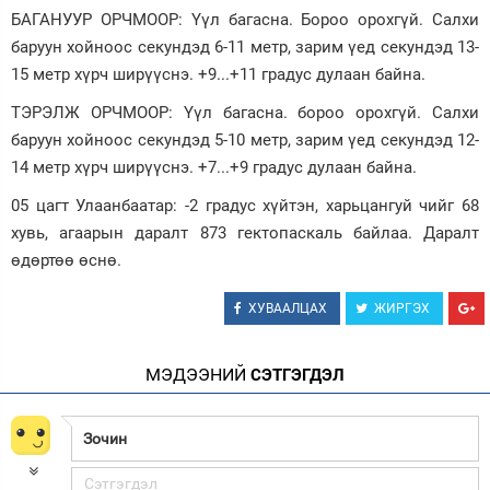
БАГАНУУР ОРЧМООР: Үүл багасна. Бороо орохгүй. Салхи
баруун хойноос секундэд 6-11 метр, зарим үед секундэд 13-
15 метр хүрч ширүүснэ. +9...+11 градус дулаан байна.
ТЭРЭЛЖ ОРЧМООР: Үүл багасна. бороо орохгүй. Салхи
баруун хойноос секундэд 5-10 метр, зарим үед секундэд 12-
14 метр хүрч ширүүснэ. +7...+9 градус дулаан байна.
05 цагт Улаанбаатар: -2 градус хүйтэн, харьцангуй чийг 68
хувь, агаарын даралт 873 гектопаскаль байлаа. Даралт
өдөртөө өснө.
ХУВААЛЦАХ
ЖИРГЭХ
МЭДЭЭНИЙ
СЭТГЭГДЭЛ