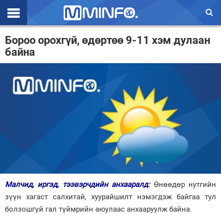
Эхлэл
Бороо орохгүй, өдөртөө 9-11 хэм дулаан
байна
Цаг агаар
Валют ханш
Улс төр
Эдийн засаг
Үзэл бодол
Спорт
Нийгэм
Малчид, иргэд, тээвэрчдийн анхааралд:
Өнөөдөр нутгийн
Дэлхий
зүүн хагаст салхитай, хуурайшилт нэмэгдэж байгаа тул
болзошгүй гал түймрийн аюулаас анхааруулж байна.
Энтертайнмэнт