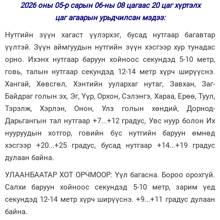
2026 оны 05-р сарын 06-ны 08 цагаас 20 цаг хүртэлх
Зурхай
цаг агаарын урьдчилсан мэдээ:
Нутгийн зүүн хагаст үүлэрхэг, бусад нутгаар багавтар
үүлтэй. Зүүн аймгуудын нутгийн зүүн хэсгээр хур тунадас
орно. Ихэнх нутгаар баруун хойноос секундэд 5-10 метр,
говь, талын нутгаар секундэд 12-14 метр хүрч ширүүснэ.
Хангай, Хөвсгөл, Хэнтийн уулархаг нутаг, Завхан, Заг-
Байдраг голын эх, Эг, Үүр, Орхон, Сэлэнгэ, Хараа, Ерөө, Туул,
Тэрэлж, Хэрлэн, Онон, Улз голын хөндий, Дорнод-
Дарьгангын тал нутгаар +7...+12 градус, Увс нуур болон Их
нууруудын хотгор, говийн бүс нутгийн баруун өмнөд
хэсгээр +20...+25 градус, бусад нутгаар +14...+19 градус
дулаан байна.
УЛААНБААТАР ХОТ ОРЧМООР: Үүл багасна. Бороо орохгүй.
Салхи баруун хойноос секундэд 5-10 метр, зарим үед
секундэд 12-14 метр хүрч ширүүснэ. +9...+11 градус дулаан
байна.