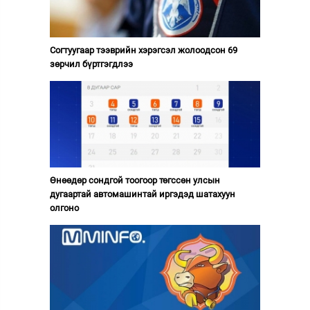
Согтуугаар тээврийн хэрэгсэл жолоодсон 69
зөрчил бүртгэгдлээ
Өнөөдөр сондгой тоогоор төгссөн улсын
дугаартай автомашинтай иргэдэд шатахуун
олгоно