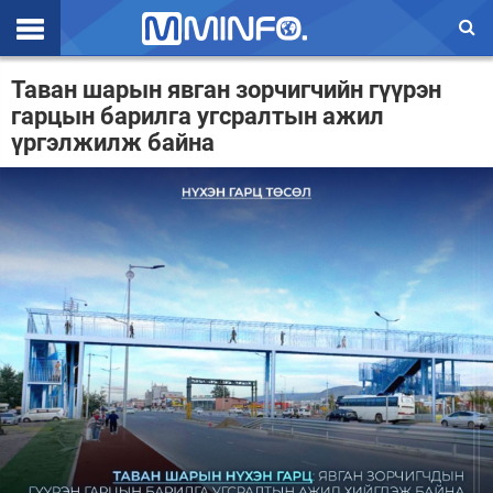
Эхлэл
Таван шарын явган зорчигчийн гүүрэн
гарцын барилга угсралтын ажил
Цаг агаар
үргэлжилж байна
Валют ханш
Улс төр
Эдийн засаг
Үзэл бодол
Спорт
Нийгэм
Дэлхий
Энтертайнмэнт