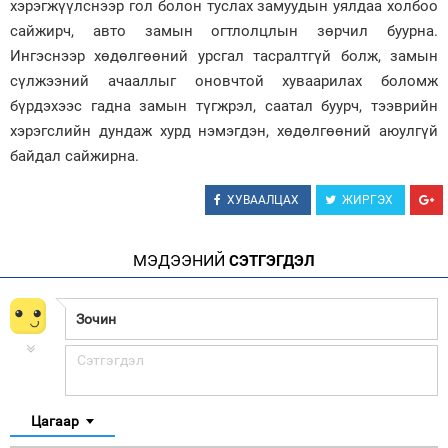
хэрэгжүүлснээр гол болон туслах замуудын уялдаа холбоо
сайжирч, авто замын огтлолцлын зөрчил буурна.
Ингэснээр хөдөлгөөний урсгал тасралтгүй болж, замын
сүлжээний ачааллыг оновчтой хуваарилах боломж
бүрдэхээс гадна замын түгжрэл, саатал буурч, тээврийн
хэрэгслийн дундаж хурд нэмэгдэн, хөдөлгөөний аюулгүй
байдал сайжирна.
ХУВААЛЦАХ
ЖИРГЭХ
МЭДЭЭНИЙ
СЭТГЭГДЭЛ
Цагаар