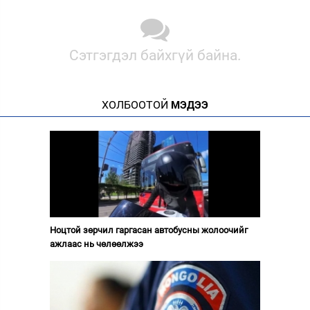
Сэтгэгдэл байхгүй байна.
ХОЛБООТОЙ
МЭДЭЭ
Ноцтой зөрчил гаргасан автобусны жолоочийг
ажлаас нь чөлөөлжээ