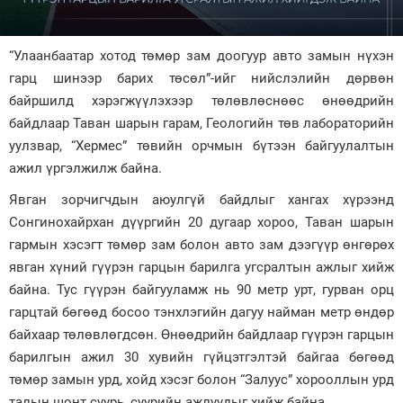
Зурхай
“Улаанбаатар хотод төмөр зам доогуур авто замын нүхэн
гарц шинээр барих төсөл”-ийг нийслэлийн дөрвөн
байршилд хэрэгжүүлэхээр төлөвлөснөөс өнөөдрийн
байдлаар Таван шарын гарам, Геологийн төв лабораторийн
уулзвар, “Хермес” төвийн орчмын бүтээн байгуулалтын
ажил үргэлжилж байна.
Явган зорчигчдын аюулгүй байдлыг хангах хүрээнд
Сонгинохайрхан дүүргийн 20 дугаар хороо, Таван шарын
гармын хэсэгт төмөр зам болон авто зам дээгүүр өнгөрөх
явган хүний гүүрэн гарцын барилга угсралтын ажлыг хийж
байна. Тус гүүрэн байгууламж нь 90 метр урт, гурван орц
гарцтай бөгөөд босоо тэнхлэгийн дагуу найман метр өндөр
байхаар төлөвлөгдсөн. Өнөөдрийн байдлаар гүүрэн гарцын
барилгын ажил 30 хувийн гүйцэтгэлтэй байгаа бөгөөд
төмөр замын урд, хойд хэсэг болон “Залуус” хорооллын урд
талын шонт суурь, суурийн ажлуудыг хийж байна.