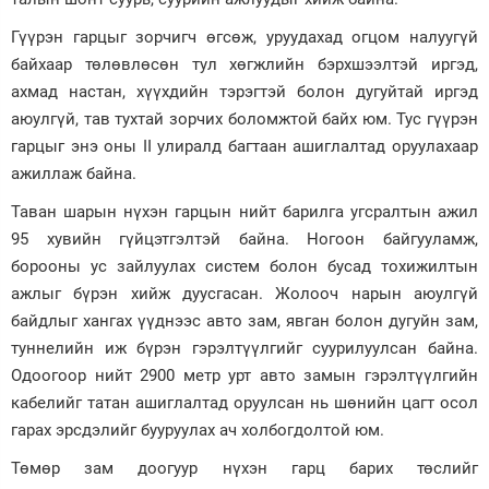
Гүүрэн гарцыг зорчигч өгсөж, уруудахад огцом налуугүй
байхаар төлөвлөсөн тул хөгжлийн бэрхшээлтэй иргэд,
ахмад настан, хүүхдийн тэрэгтэй болон дугуйтай иргэд
аюулгүй, тав тухтай зорчих боломжтой байх юм. Тус гүүрэн
гарцыг энэ оны II улиралд багтаан ашиглалтад оруулахаар
ажиллаж байна.
Таван шарын нүхэн гарцын нийт барилга угсралтын ажил
95 хувийн гүйцэтгэлтэй байна. Ногоон байгууламж,
борооны ус зайлуулах систем болон бусад тохижилтын
ажлыг бүрэн хийж дуусгасан. Жолооч нарын аюулгүй
байдлыг хангах үүднээс авто зам, явган болон дугуйн зам,
туннелийн иж бүрэн гэрэлтүүлгийг суурилуулсан байна.
Одоогоор нийт 2900 метр урт авто замын гэрэлтүүлгийн
кабелийг татан ашиглалтад оруулсан нь шөнийн цагт осол
гарах эрсдэлийг бууруулах ач холбогдолтой юм.
Төмөр зам доогуур нүхэн гарц барих төслийг