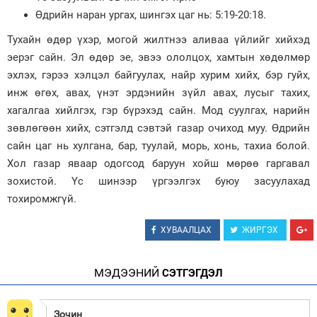
Өдрийн наран ургах, шингэх цаг нь: 5:19-20:18.
Зурхай
Тухайн өдөр үхэр, могой жилтнээ аливаа үйлийг хийхэд
эерэг сайн. Эл өдөр эе, эвээ ололцох, хамтын хөдөлмөр
эхлэх, гэрээ хэлцэл байгуулах, найр хурим хийх, бэр гуйх,
инж өгөх, авах, үнэт эрдэнийн зүйл авах, лусыг тахих,
хагалгаа хийлгэх, гэр бүрэхэд сайн. Мод суулгах, нарийн
зөвлөгөөн хийх, сэтгэлд сэвтэй газар очиход муу. Өдрийн
сайн цаг нь хулгана, бар, туулай, морь, хонь, тахиа болой.
Хол газар яваар одогсод баруун хойш мөрөө гаргавал
зохистой. Үс шинээр үргээлгэх буюу засуулахад
тохиромжгүй.
ХУВААЛЦАХ
ЖИРГЭХ
МЭДЭЭНИЙ
СЭТГЭГДЭЛ