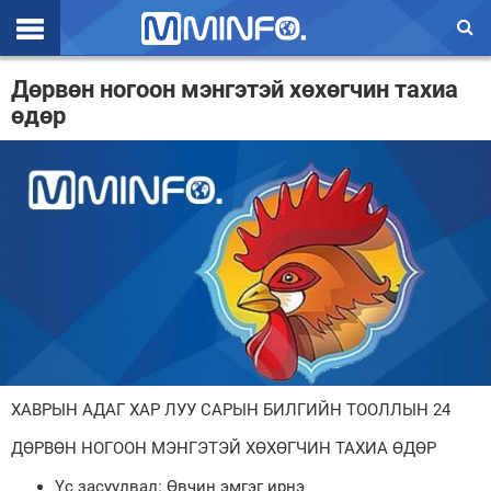
Эхлэл
Дөрвөн ногоон мэнгэтэй хөхөгчин тахиа
өдөр
Цаг агаар
Валют ханш
Улс төр
Эдийн засаг
Үзэл бодол
Спорт
Нийгэм
ХАВРЫН АДАГ ХАР ЛУУ САРЫН БИЛГИЙН ТООЛЛЫН 24
Дэлхий
ДӨРВӨН НОГООН МЭНГЭТЭЙ ХӨХӨГЧИН ТАХИА ӨДӨР
Энтертайнмэнт
Үс засуулвал: Өвчин эмгэг ирнэ