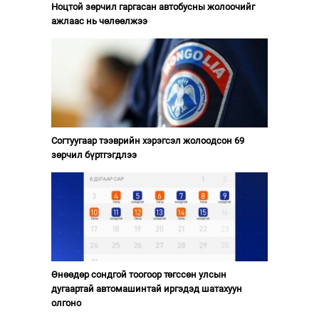
Ноцтой зөрчил гаргасан автобусны жолоочийг
ажлаас нь чөлөөлжээ
Согтуугаар тээврийн хэрэгсэл жолоодсон 69
зөрчил бүртгэгдлээ
Өнөөдөр сондгой тоогоор төгссөн улсын
дугаартай автомашинтай иргэдэд шатахуун
олгоно