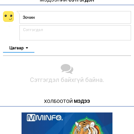
СЭТГЭГДЭЛ
Цагаар
Сэтгэгдэл байхгүй байна.
ХОЛБООТОЙ
МЭДЭЭ