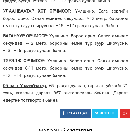
градус, бусад нутгаар +12...+17 градус дулаан байна.
УЛААНБААТАР ХОТ ОРЧМООР
:
Үүлшинэ. Бага зэргийн
бороо орно. Салхи өмнөөс секундэд 7-12 метр, борооны
өмнө түр зуур ширүүснэ. +15...+17 градус дулаан байна.
БАГАНУУР ОРЧМООР
:
Үүлшинэ. Бороо орно. Салхи өмнөөс
секундэд 7-12 метр, борооны өмнө түр зуур ширүүснэ.
+13...+15 градус дулаан байна.
ТЭРЭЛЖ ОРЧМООР
:
Үүлшинэ. Бороо орно. Салхи өмнөөс
секундэд 6-11 метр, борооны өмнө түр зуур ширүүснэ.
+12...+14 градус дулаан байна.
05 цагт Улаанбаатар:
+5 градус дулаан, харьцангуй чийг 71
хувь, агаарын даралт 867 гектопаскаль байлаа. Даралт
өдөртөө тогтвортой байна.
ХУВААЛЦАХ
ЖИРГЭХ
МЭДЭЭНИЙ