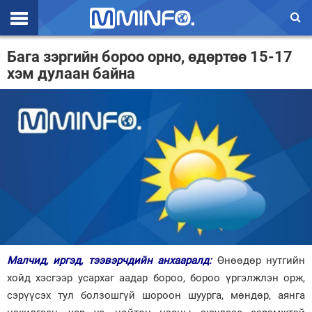
Эхлэл
Бага зэргийн бороо орно, өдөртөө 15-17
хэм дулаан байна
Цаг агаар
Валют ханш
Улс төр
Эдийн засаг
Үзэл бодол
Спорт
Нийгэм
Малчид, иргэд, тээвэрчдийн анхааралд:
Өнөөдөр нутгийн
Дэлхий
хойд хэсгээр усархаг аадар бороо, бороо үргэлжлэн орж,
сэрүүсэх тул болзошгүй шороон шуурга, мөндөр, аянга
Энтертайнмэнт