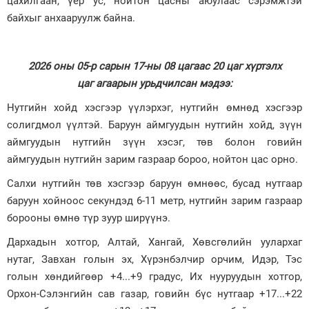
цахилгаан, үер ус, нойтон цасны аюулаас сэрэмжтэй
байхыг анхааруулж байна.
Зурхай
2026 оны 05-р сарын 17-ны 08 цагаас 20 цаг хүртэлх
цаг агаарын урьдчилсан мэдээ:
Нутгийн хойд хэсгээр үүлэрхэг, нутгийн өмнөд хэсгээр
солигдмол үүлтэй. Баруун аймгуудын нутгийн хойд, зүүн
аймгуудын нутгийн зүүн хэсэг, төв болон говийн
аймгуудын нутгийн зарим газраар бороо, нойтон цас орно.
Салхи нутгийн төв хэсгээр баруун өмнөөс, бусад нутгаар
баруун хойноос секундэд 6-11 метр, нутгийн зарим газраар
борооны өмнө түр зуур ширүүнэ.
Дархадын хотгор, Алтай, Хангай, Хөвсгөлийн уулархаг
нутаг, Завхан голын эх, Хүрэнбэлчир орчим, Идэр, Тэс
голын хөндийгөөр +4...+9 градус, Их нууруудын хотгор,
Орхон-Сэлэнгийн сав газар, говийн бүс нутгаар +17...+22