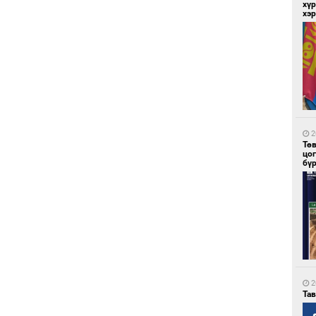
хүр
хэ
1
Со
95 
2
Тө
цо
бү
1
Ав
тат
2
Та