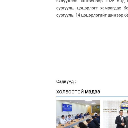
эхлүүллээ. Ингэснээр 2025 онд 
сургууль, цэцэрлэгт хамрагдах
сургууль, 14 цэцэрлэгийг шинээр б
Сэдвүүд :
ХОЛБООТОЙ
МЭДЭЭ