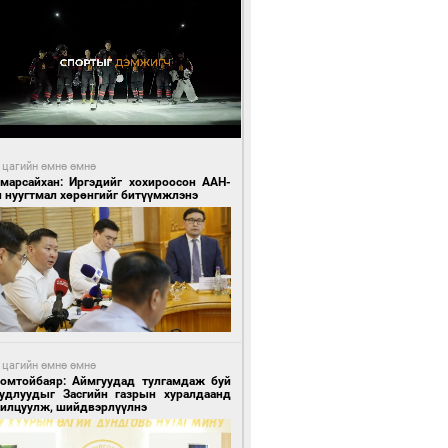
 цагийн өмнө өмнө
Амарсайхан: Иргэдийг хохироосон ААН-
н нуугтмал хөрөнгийг битүүмжлэнэ
 цагийн өмнө өмнө
Номтойбаяр: Аймгуудад тулгамдаж буй
уудлуудыг Засгийн газрын хуралдаанд
нилцуулж, шийдвэрлүүлнэ