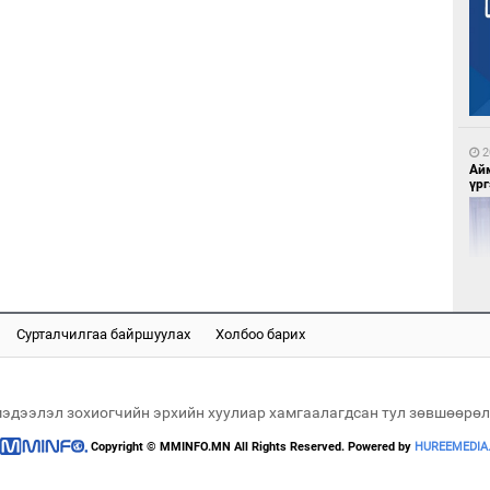
1
Са
мэ
2
Ай
үрг
1
Нө
нээ
Сурталчилгаа байршуулах
Холбоо барих
2
Эн
сур
мэдээлэл зохиогчийн эрхийн хуулиар хамгаалагдсан тул зөвшөөрөл
Copyright © MMINFO.MN All Rights Reserved. Powered by
HUREEMEDIA