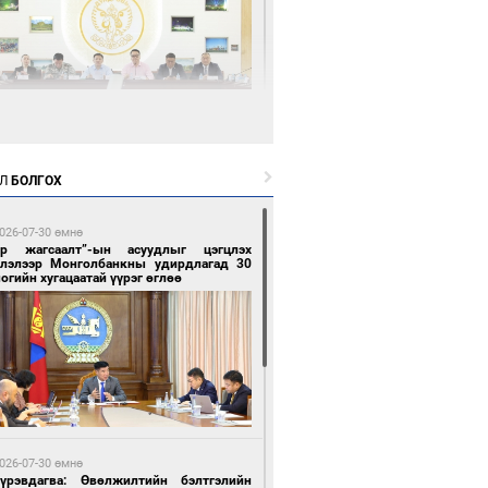
0 цагийн өмнө өмнө
өөдөр тэгш тоогоор төгссөн улсын
гаартай автомашинтай иргэдэд шатахуун
Л
БОЛГОХ
гоно
026-07-30 өмнө
ар жагсаалт”-ын асуудлыг цэгцлэх
глэлээр Монголбанкны удирдлагад 30
огийн хугацаатай үүрэг өглөө
0 цагийн өмнө өмнө
Бямбацогт Зүүн Азийн эрэгтэйчүүдийн
лейболын тэмцээнд оролцож байгаа баг
мирчдад амжилт хүслээ
026-07-30 өмнө
Пүрэвдагва: Өвөлжилтийн бэлтгэлийн