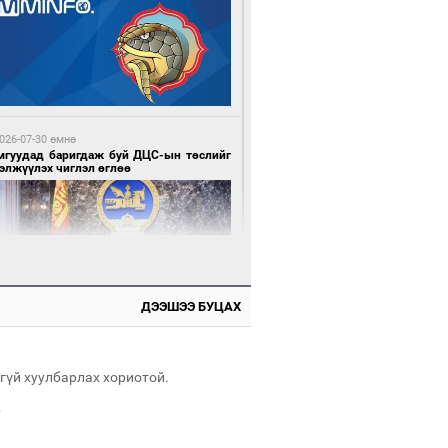
0 цагийн өмнө өмнө
нхүүгийн хэмнэлтийн горимд эрүүл
ндийн салбар хамаарахгүй
026-07-30 өмнө
мгуудад баригдаж буй ДЦС-ын төслийг
элжүүлэх чиглэл өглөө
0 цагийн өмнө өмнө
өцийн махны худалдаа, борлуулалтыг
лттэй ил тод болгоно
ДЭЭШЭЭ БУЦАХ
026-07-30 өмнө
э намар 1-6 дугаар ангийн хүүхдүүдэд
гуулийн автобус үйлчилнэ
гүй хуулбарлах хориотой.
.