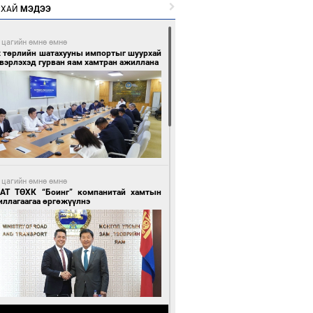
РХАЙ
МЭДЭЭ
 цагийн өмнө өмнө
х төрлийн шатахууны импортыг шуурхай
вэрлэхэд гурван яам хамтран ажиллана
 цагийн өмнө өмнө
АТ ТӨХК “Боинг” компанитай хамтын
иллагаагаа өргөжүүлнэ