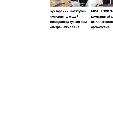
Бүх төрлийн шатахууны
МИАТ ТӨХК “Б
импортыг шуурхай
компанитай 
тээвэрлэхэд гурван яам
ажиллагаагаа
хамтран ажиллана
өргөжүүлнэ