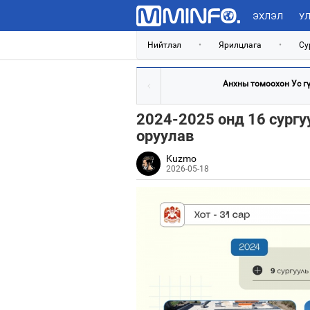
ЭХЛЭЛ
УЛ
Нийтлэл
•
Ярилцлага
•
Су
Анхны томоохон Ус гүн
2024-2025 онд 16 сургу
оруулав
Kuzmo
2026-05-18