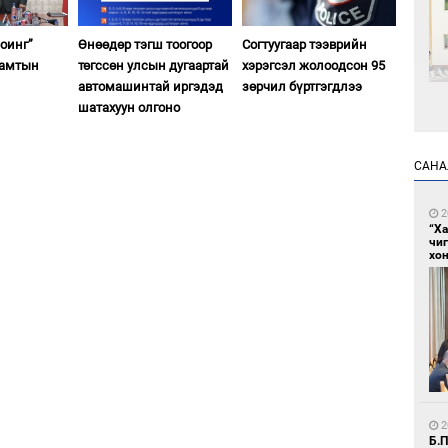
оинг”
Өнөөдөр тэгш тоогоор
Согтуугаар тээврийн
хамтын
төгссөн улсын дугаартай
хэрэгсэл жолоодсон 95
автомашинтай иргэдэд
зөрчил бүртгэгдлээ
шатахуун олгоно
1
Өн
ду
САНА
ол
2
“Х
чи
хон
1
С.
во
та
2
Б.