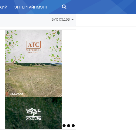
ХИЙ
ЭНТЕРТАЙНМЭНТ
ЗУРХАЙ
БҮХ СЭДЭВ