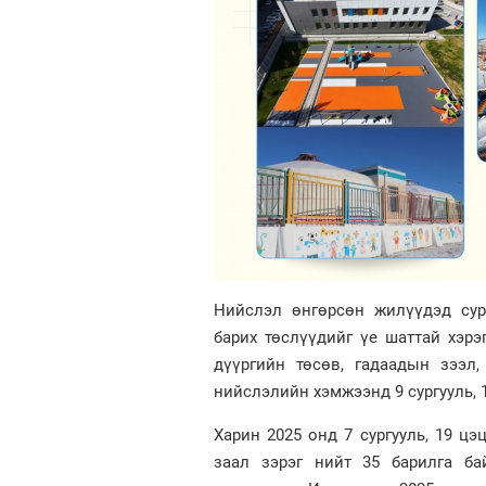
Нийслэл өнгөрсөн жилүүдэд сург
барих төслүүдийг үе шаттай хэрэ
дүүргийн төсөв, гадаадын зээл,
нийслэлийн хэмжээнд 9 сургууль, 1
Харин 2025 онд 7 сургууль, 19 цэц
заал зэрэг нийт 35 барилга ба