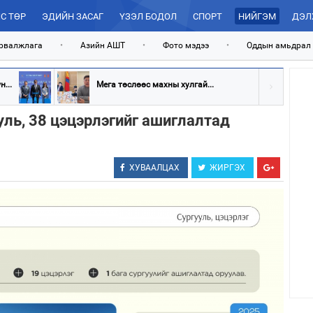
С ТӨР
ЭДИЙН ЗАСАГ
ҮЗЭЛ БОДОЛ
СПОРТ
НИЙГЭМ
ДЭЛ
рвалжлага
•
Азийн АШТ
•
Фото мэдээ
•
Оддын амьдрал
...
Мега төслөөс махны хулгай...
уль, 38 цэцэрлэгийг ашиглалтад
ХУВААЛЦАХ
ЖИРГЭХ