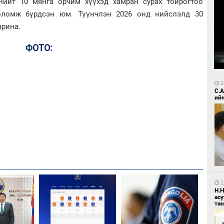
нийт 10 мянга орчим хүүхэд хамран сурах тойрогтоо
 боломж бүрдсэн юм. Түүнчлэн 2026 онд нийслэлд 30
арина.
ФОТО:
2
С.
ий
2
Н.
ас
та