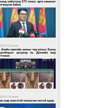
ээнд нийслэлд 573 төсөл, арга хэмжээг
рэгжүүлж байна
0 цагийн өмнө өмнө
гтуугаар тээврийн хэрэгсэл жолоодсон
зөрчил бүртгэгдлээ
026-07-30 өмнө
в Азийн хамгийн анхны төр улсын Хүннү
гцолборыг цогцоор нь Дэлхийн өвд
ртгэжээ
0 цагийн өмнө өмнө
тобензин, дизель түлшний онцгой албан
варыг тэглэлээ
026-07-30 өмнө
ван шар мэнгэтэй хөхөшчин могой өдөр