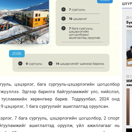
ШУУ
1
Бү
тээ
2
МИ
ууль, цэцэрлэг, бага сургууль-цэцэрлэгийн цогцолбор
аж
гжүүллээ. Эдгээр барилга байгууламжийг улс, нийслэл,
 тусламжийн хөрөнгөөр барив. Тодруулбал, 2024 онд
9 цэцэрлэг, 1 бага сургуулийг ашиглалтад оруулсан.
эрлэг, 7 бага сургууль, цэцэрлэгийн цогцолбор, 2 спорт
йгууламжийг ашиглалтад оруулж, үйл ажиллагааг нь