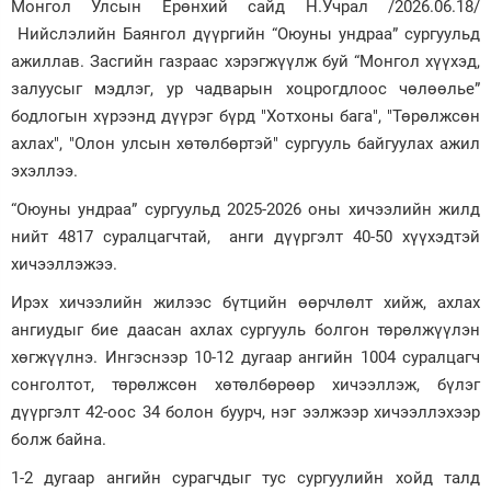
Монгол Улсын Ерөнхий сайд Н.Учрал /2026.06.18/
Нийслэлийн Баянгол дүүргийн “Оюуны ундраа” сургуульд
Зурхай
ажиллав. Засгийн газраас хэрэгжүүлж буй “Монгол хүүхэд,
залуусыг мэдлэг, ур чадварын хоцрогдлоос чөлөөлье”
бодлогын хүрээнд дүүрэг бүрд "Хотхоны бага", "Төрөлжсөн
ахлах", "Олон улсын хөтөлбөртэй" сургууль байгуулах ажил
эхэллээ.
“Оюуны ундраа” сургуульд 2025-2026 оны хичээлийн жилд
нийт 4817 суралцагчтай, анги дүүргэлт 40-50 хүүхэдтэй
хичээллэжээ.
Ирэх хичээлийн жилээс бүтцийн өөрчлөлт хийж, ахлах
ангиудыг бие даасан ахлах сургууль болгон төрөлжүүлэн
хөгжүүлнэ. Ингэснээр 10-12 дугаар ангийн 1004 суралцагч
сонголтот, төрөлжсөн хөтөлбөрөөр хичээллэж, бүлэг
дүүргэлт 42-оос 34 болон буурч, нэг ээлжээр хичээллэхээр
болж байна.
1-2 дугаар ангийн сурагчдыг тус сургуулийн хойд талд