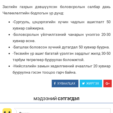
Засгийн газрын дэвшүүлсэн боловсролын салбар дахь
Чөлөөлөлтийн бодлогын үр дүнд:
-Сургууль, цэцэрлэгийн хүчин чадлын ашиглалт 50
хувиар сайжирна.
-Боловсролын үйлчилгээний чанарын үнэлгээ 20-30
хувиар өснө.
-Багшлах боловсон хүчний дутагдал 50 хувиар буурна.
-Төсвийн үр ашиг багатай үрэлгэн зардлыг жилд 30-50
тэрбум төгрөгөөр бууруулах боломжтой.
-Нийслэлийн замын хөдөлгөөний ачааллыг 20 хувиар
бууруулна гэсэн тооцоо гарч байна.
ХУВААЛЦАХ
ЖИРГЭХ
МЭДЭЭНИЙ
СЭТГЭГДЭЛ