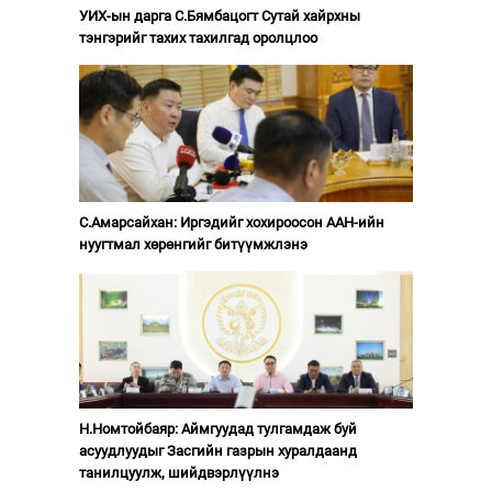
УИХ-ын дарга С.Бямбацогт Сутай хайрхны
тэнгэрийг тахих тахилгад оролцлоо
С.Амарсайхан: Иргэдийг хохироосон ААН-ийн
нуугтмал хөрөнгийг битүүмжлэнэ
Н.Номтойбаяр: Аймгуудад тулгамдаж буй
асуудлуудыг Засгийн газрын хуралдаанд
танилцуулж, шийдвэрлүүлнэ