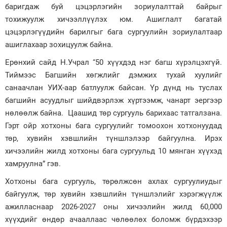
баригдаж буй цэцэрлэгийн зориулалттай байрыг
тохижуулж хичээллүүлэх юм. Ашиглалт багатай
цэцэрлэгүүдийн барилгыг бага сургуулийн зориулалтаар
ашиглахаар зохицуулж байна.
Ерөнхий сайд Н.Учрал “50 хүүхдэд нэг багш хүрэлцэхгүй.
Тиймээс Багшийн хөгжлийг дэмжих тухай хуулийг
санаачлан УИХ-аар батлуулж байсан. Үр дүнд нь туслах
багшийн асуудлыг шийдвэрлэж хүртээмж, чанарт эергээр
нөлөөлж байна. Цаашид төр сургууль барихаас татгалзана.
Гэрт ойр хотхоны бага сургуулийг томоохон хотхонуудад
төр, хувийн хэвшлийн түншлэлээр байгуулна. Ирэх
хичээлийн жилд хотхоны бага сургуульд 10 мянган хүүхэд
хамруулна” гэв.
Хотхоны бага сургууль, төрөлжсөн ахлах сургуулиудыг
байгуулж, төр хувийн хэвшлийн түншлэлийг хэрэгжүүлж
ажилласнаар 2026-2027 оны хичээлийн жилд 60,000
хүүхдийг өндөр ачааллаас чөлөөлөх боломж бүрдэхээр