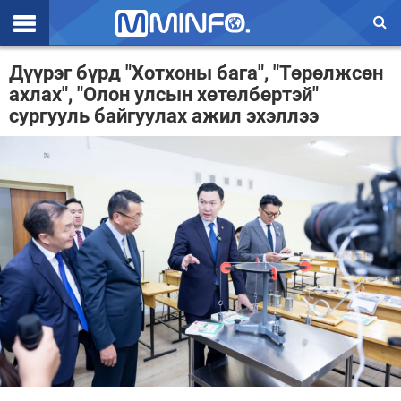
Эхлэл
Дүүрэг бүрд "Хотхоны бага", "Төрөлжсөн
ахлах", "Олон улсын хөтөлбөртэй"
Цаг агаар
сургууль байгуулах ажил эхэллээ
Валют ханш
Улс төр
Эдийн засаг
Үзэл бодол
Спорт
Нийгэм
Дэлхий
Энтертайнмэнт