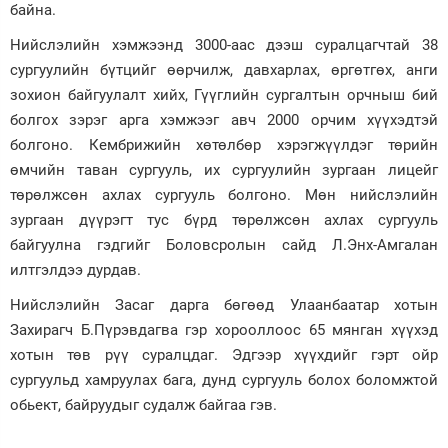
байна.
Нийслэлийн хэмжээнд 3000-аас дээш суралцагчтай 38
сургуулийн бүтцийг өөрчилж, давхарлах, өргөтгөх, анги
зохион байгуулалт хийх, Гүүглийн сургалтын орчныш бий
болгох зэрэг арга хэмжээг авч 2000 орчим хүүхэдтэй
болгоно. Кембрижийн хөтөлбөр хэрэгжүүлдэг төрийн
өмчийн таван сургууль, их сургуулийн зургаан лицейг
төрөлжсөн ахлах сургууль болгоно. Мөн нийслэлийн
зургаан дүүрэгт тус бүрд төрөлжсөн ахлах сургууль
байгуулна гэдгийг Боловсролын сайд Л.Энх-Амгалан
илтгэлдээ дурдав.
Нийслэлийн Засаг дарга бөгөөд Улаанбаатар хотын
Захирагч Б.Пүрэвдагва гэр хорооллоос 65 мянган хүүхэд
хотын төв рүү суралцдаг. Эдгээр хүүхдийг гэрт ойр
сургуульд хамруулах бага, дунд сургууль болох боломжтой
обьект, байруудыг судалж байгаа гэв.