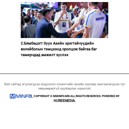
С.Бямбацогт Зүүн Азийн эрэгтэйчүүдийн
волейболын тэмцээнд оролцож байгаа баг
тамирчдад амжилт хүслээ
Веб сайтад агуулагдсан мэдээлэл зохиогчийн эрхийн хуулиар хамгаалагдсан тул
зөвшөөрөлгүй хуулбарлах хориотой.
COPYRIGHT © MMINFO.MN ALL RIGHTS RESERVED. POWERED BY
HUREEMEDIA.