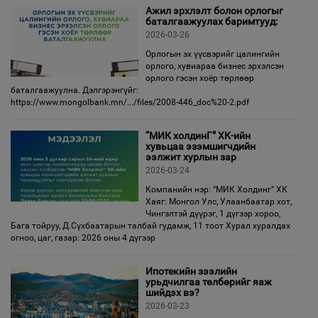
Ажил эрхлэлт болон орлогыг
баталгаажуулах баримтууд:
2026-03-26
Орлогын эх үүсвэрийг цалингийн
орлого, хувиараа бизнес эрхэлсэн
орлого гэсэн хоёр төрлөөр
баталгаажуулна. Дэлгэрэнгүйг:
https://www.mongolbank.mn/.../files/2008-446_doc%20-2.pdf
“МИК холдинГ” ХК-ийн
хувьцаа эзэмшигчдийн
ээлжит хурлын зар
2026-03-24
Компанийн нэр: “МИК Холдинг” ХК
Хаяг: Монгол Улс, Улаанбаатар хот,
Чингэлтэй дүүрэг, 1 дүгээр хороо,
Бага тойруу, Д.Сүхбаатарын талбай гудамж, 11 тоот Хурал хуралдах
огноо, цаг, газар: 2026 оны 4 дүгээр
Ипотекийн зээлийн
урьдчилгаа төлбөрийг яаж
шийдэх вэ?
2026-03-23