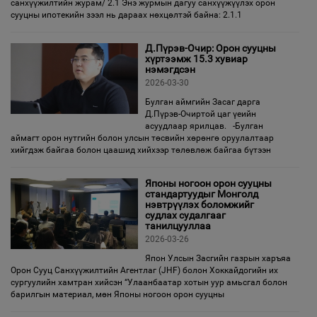
санхүүжилтийн журам/ 2.1 Энэ журмын дагуу санхүүжүүлэх орон
сууцны ипотекийн зээл нь дараах нөхцөлтэй байна: 2.1.1
Д.Пүрэв-Очир: Орон сууцны
хүртээмж 15.3 хувиар
нэмэгдсэн
2026-03-30
Булган аймгийн Засаг дарга
Д.Пүрэв-Очиртой цаг үеийн
асуудлаар ярилцав. -Булган
аймагт орон нутгийн болон улсын төсвийн хөрөнгө оруулалтаар
хийгдэж байгаа болон цаашид хийхээр төлөвлөж байгаа бүтээн
Японы ногоон орон сууцны
стандартуудыг Монголд
нэвтрүүлэх боломжийг
судлах судалгааг
танилцууллаа
2026-03-26
Япон Улсын Засгийн газрын харъяа
Орон Сууц Санхүүжилтийн Агентлаг (JHF) болон Хоккайдогийн их
сургуулийн хамтран хийсэн “Улаанбаатар хотын уур амьсгал болон
барилгын материал, мөн Японы ногоон орон сууцны