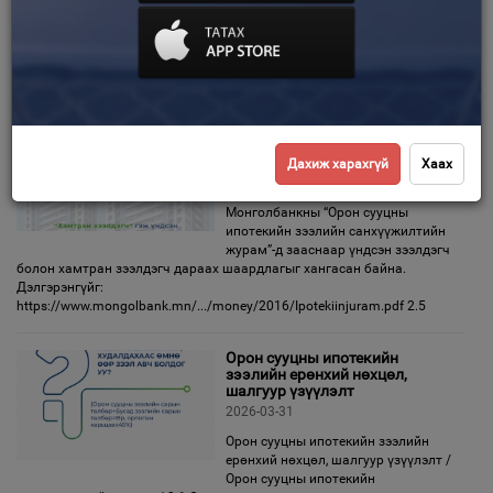
Барьцаа хөрөнгө чөлөөлөх үйл явц
Банканд зээлийн төлбөрийг төлнө
Зурхай
Улсын бүртгэлийг мэдүүлгийг
банкны салбарт бөглөнө Улсын бүртгэлийн нэгжид очиж бүртгэл
хийлгэх Санамж: Барьцаанаас чөлөөлөх
Үндсэн зээлдэгч болон
хамтран зээлдэгч дараах
шаардлагыг хангасан байна
Дахиж харахгүй
Хаах
2026-04-01
Монголбанкны “Орон сууцны
ипотекийн зээлийн санхүүжилтийн
журам”-д зааснаар үндсэн зээлдэгч
болон хамтран зээлдэгч дараах шаардлагыг хангасан байна.
Дэлгэрэнгүйг:
https://www.mongolbank.mn/.../money/2016/Ipotekiinjuram.pdf 2.5
Орон сууцны ипотекийн
зээлийн ерөнхий нөхцөл,
шалгуур үзүүлэлт
2026-03-31
Орон сууцны ипотекийн зээлийн
ерөнхий нөхцөл, шалгуур үзүүлэлт /
Орон сууцны ипотекийн