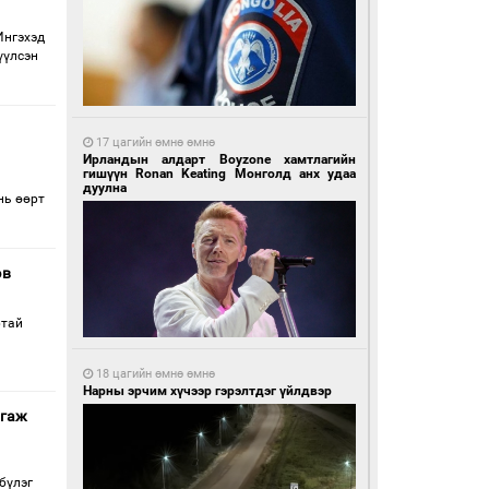
Ингэхэд
үүлсэн
17 цагийн өмнө өмнө
Ирландын алдарт Boyzone хамтлагийн
гишүүн Ronan Keating Монголд анх удаа
дуулна
нь өөрт
эв
ртай
18 цагийн өмнө өмнө
Нарны эрчим хүчээр гэрэлтдэг үйлдвэр
лгаж
бүлэг