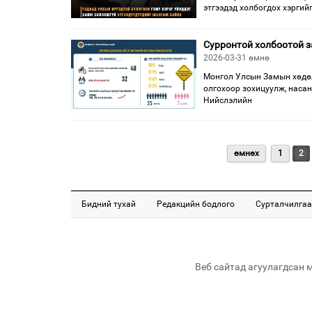
этгээдэд холбогдох хэргий
Сурронтой холбоотой з
2026-03-31 өмнө
Монгол Улсын Замын хөдөл
олгохоор зохицуулж, насан
Нийслэлийн
өмнөх
1
2
Бидний тухай
Редакцийн бодлого
Сурталчилгаа
Веб сайтад агуулагдсан 