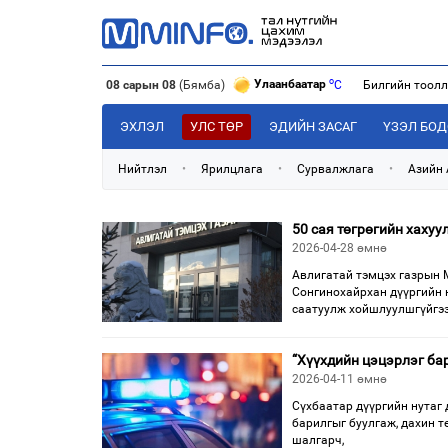
o
Улаанбаатар
C
08 сарын 08
(Бямба)
Билгийн тоол
o
Дархан
C
o
Эрдэнэт
C
ЭХЛЭЛ
УЛС ТӨР
ЭДИЙН ЗАСАГ
ҮЗЭЛ БО
o
Улаанбаатар
C
Нийтлэл
•
Ярилцлага
•
Сурвалжлага
•
Азийн
50 сая төгрөгийн хаху
2026-04-28 өмнө
Авлигатай тэмцэх газрын 
Сонгинохайрхан дүүргийн н
саатуулж хойшлуулшгүйгэ
“Хүүхдийн цэцэрлэг ба
2026-04-11 өмнө
Сүхбаатар дүүргийн нутаг
барилгыг буулгаж, дахин т
шалгарч,