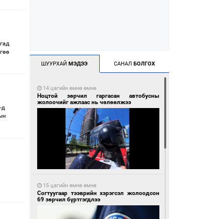
агад
йгөө
ШУУРХАЙ
МЭДЭЭ
САНАЛ
БОЛГОХ
14 цагийн өмнө өмнө
Ноцтой зөрчил гаргасан автобусны
жолоочийг ажлаас нь чөлөөлжээ
-д
ын
15 цагийн өмнө өмнө
Согтуугаар тээврийн хэрэгсэл жолоодсон
69 зөрчил бүртгэгдлээ