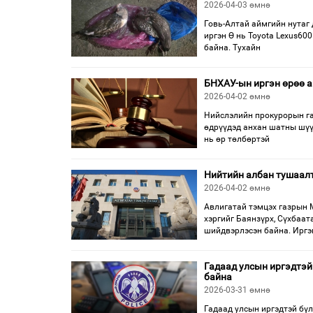
2026-04-03 өмнө
Говь-Алтай аймгийн нутаг 
иргэн Ө нь Toyota Lexus60
байна. Тухайн
БНХАУ-ын иргэн өрөө а
2026-04-02 өмнө
Нийслэлийн прокурорын га
өдрүүдэд анхан шатны шүү
нь өр төлбөртэй
Нийтийн албан тушаалт
2026-04-02 өмнө
Авлигатай тэмцэх газрын 
хэргийг Баянзүрх, Сүхбаат
шийдвэрлэсэн байна. Иргэ
Гадаад улсын иргэдтэй
байна
2026-03-31 өмнө
Гадаад улсын иргэдтэй бүл