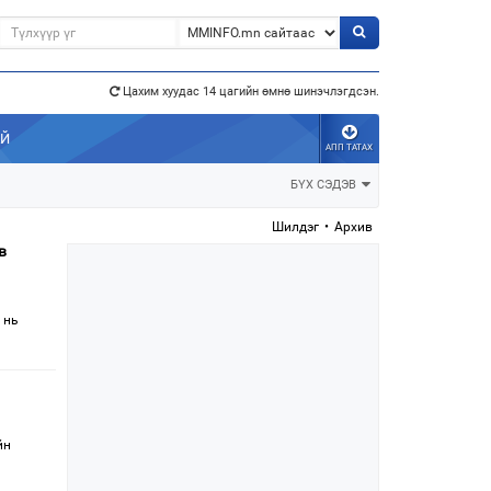
Цахим хуудас 14 цагийн өмнө шинэчлэгдсэн.
АЙ
АПП ТАТАХ
э”
БҮХ СЭДЭВ
Шилдэг
•
Архив
в
 нь
йн