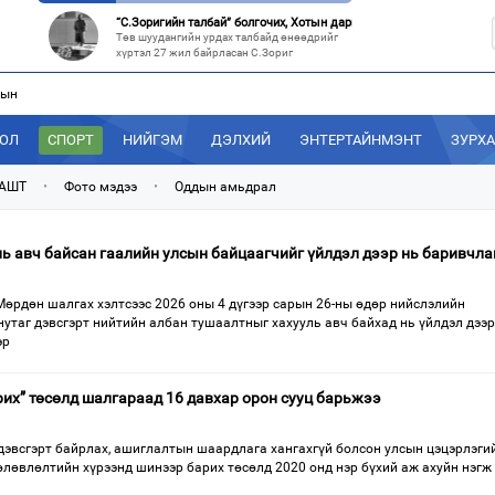
“С.Зоригийн талбай” болгочих, Хотын дарга аа?
Төв шуудангийн урдах талбайд өнөөдрийг
хүртэл 27 жил байрласан С.Зориг
лын
“Нутаг заагдсан” С.Зориг
С.Зориг агсны хөшөө Төв шуудангийн
өмнөх, нэгэн цагт АН-ын төв байр хэмээгдэж
ДОЛ
СПОРТ
НИЙГЭМ
ДЭЛХИЙ
ЭНТЕРТАЙНМЭНТ
ЗУРХ
МАН-ын 50 настнууд Хөвсгөлд, 40 настнууд нь Хэнтийд “хуралджэ
Энэ зуны туршид монголчууд эдийн засгийн
 АШТ
•
Фото мэдээ
•
Оддын амьдрал
хямралыг утгаар нь эдэлсээр
Эрх зүйн үндэслэл нь тодорхойгүй “гадаад элч нарын” томилгоо
уль авч байсан гаалийн улсын байцаагчийг үйлдэл дээр нь баривчла
Сүүлийн үед Улаанбаатар болон аймгуудаас
дэлхийн хотуудад биет төлөөлөгч
Мөрдөн шалгах хэлтсээс 2026 оны 4 дүгээр сарын 26-ны өдөр нийслэлийн
утаг дэвсгэрт нийтийн албан тушаалтныг хахууль авч байхад нь үйлдэл дээр
эр
рих” төсөлд шалгараад 16 давхар орон сууц барьжээ
 дэвсгэрт байрлах, ашиглалтын шаардлага хангахгүй болсон улсын цэцэрлэги
өлөвлөлтийн хүрээнд шинээр барих төсөлд 2020 онд нэр бүхий аж ахуйн нэгж