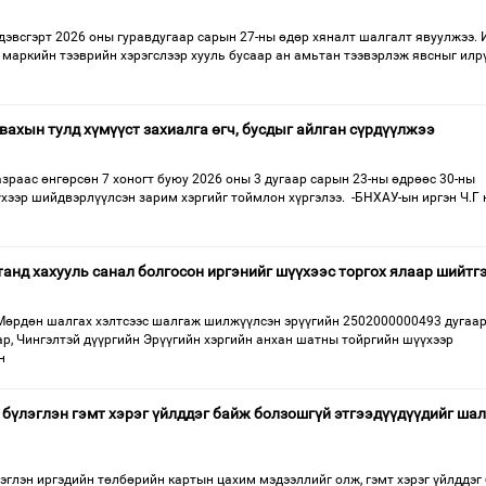
дэвсгэрт 2026 оны гуравдугаар сарын 27-ны өдөр хяналт шалгалт явуулжээ. 
0 маркийн тээврийн хэрэгслээр хууль бусаар ан амьтан тээвэрлэж явсныг илр
вахын тулд хүмүүст захиалга өгч, бусдыг айлган сүрдүүлжээ
зраас өнгөрсөн 7 хоногт буюу 2026 оны 3 дугаар сарын 23-ны өдрөөс 30-ны
хээр шийдвэрлүүлсэн зарим хэргийг тоймлон хүргэлээ. -БНХАУ-ын иргэн Ч.Г 
анд хахууль санал болгосон иргэнийг шүүхээс торгох ялаар шийтг
Мөрдөн шалгах хэлтсээс шалгаж шилжүүлсэн эрүүгийн 2502000000493 дугаа
ар, Чингэлтэй дүүргийн Эрүүгийн хэргийн анхан шатны тойргийн шүүхээр
н
 бүлэглэн гэмт хэрэг үйлддэг байж болзошгүй этгээдүүдүүдийг ша
эглэн иргэдийн төлбөрийн картын цахим мэдээллийг олж, гэмт хэрэг үйлддэг 