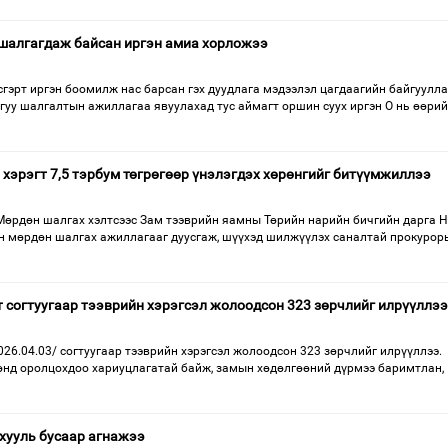
 шалгагдаж байсан иргэн амиа хорложээ
гэрт иргэн боомилж нас барсан гэх дуудлага мэдээлэл цагдаагийн байгуулл
гуу шалгалтын ажиллагаа явуулахад тус аймагт оршин суух иргэн О нь өөри
 хэрэгт 7,5 тэрбум төгрөгөөр үнэлэгдэх хөрөнгийг битүүмжиллээ
Мөрдөн шалгах хэлтсээс Зам тээврийн яамны Төрийн нарийн бичгийн дарга Н
йн мөрдөн шалгах ажиллагааг дуусгаж, шүүхэд шилжүүлэх саналтай прокурор
т согтуугаар тээврийн хэрэгсэл жолоодсон 323 зөрчлийг илрүүллээ
026.04.03/ согтуугаар тээврийн хэрэгсэл жолоодсон 323 зөрчлийг илрүүллээ.
нд оролцохдоо хариуцлагатай байж, замын хөдөлгөөний дүрмээ баримтлан,
 хууль бусаар агнажээ