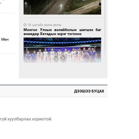
г
18 цагийн өмнө өмнө
Монгол Улсын волейболын шигшээ баг
өнөөдөр Хятадын эсрэг тоглоно
. Мөн
18 цагийн өмнө өмнө
ДЭЭШЭЭ БУЦАХ
Өнөөдөр сондгой тоогоор төгссөн улсын
дугаартай автомашинтай иргэдэд шатахуун
олгоно
гүй хуулбарлах хориотой.
.