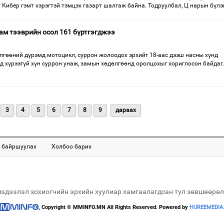
г Кибер гэмт хэрэгтэй тэмцэх газарт шалгаж байна. Тодруулбал, Ц нарын бүлэ
ам тээврийн осол 161 бүртгэгджээ
гөөний дүрэмд мотоцикл, суррон жолоодох эрхийг 18-аас дээш насны хүнд
д хүрээгүй хүн суррон унаж, замын хөдөлгөөнд оролцохыг хориглосон байдаг
3
4
5
6
7
8
9
дараах
 байршуулах
Холбоо барих
мэдээлэл зохиогчийн эрхийн хуулиар хамгаалагдсан тул зөвшөөрөл
Copyright © MMINFO.MN All Rights Reserved. Powered by
HUREEMEDIA