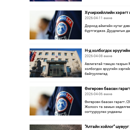
Хүчирхийллийн хэрэгт
2026-04-11 өмнө
Дорнод аймгийн нутаг дэвс
бүртгэгджээ. Дуудлагын да
Н-д холбогдох эрүүгийн
2026-04-08 өмнө
Авлигатай тэмцэх газрын 
холбогдох эрүүгийн хэрги
байгууллагад
Өнгөрсөн баасан гараг
2026-04-06 өмнө
Өнгөрсөн баасан гарагт /2
Жолооч та замын хөдөлгөө
согтууруулах ундааны
"Алтайн хойлог" шувууг