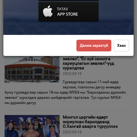
дивизионы ДАШТ өнөөдөр
"Степпе Арена" эхэлнэ
Зурхай
2023-03-23
Монгол Улсад анх удаа шайбтай
хоккейн Дэлхийн аварга
шалгаруулах бүсийн тэмцээн
зохион байгуулагдах гэж байна. Монгол Улсын Ерөнхийлөгчийн
ивээл дор 2023 оны гуравдугаар сарын 23-26-ны өдрүүдэд "Степпе
Дахиж харахгүй
Хаах
"Барилдааны дүрмийн
зөвлөл", "Ёс зүй сахилга
хариуцлагын зөвлөл"-үүд
хуралдлаа
2023-03-19
Гуравдугаар сарын 11-ний өдөр
зарлаж, товлосны дагуу өнөөдөр
буюу гуравдугаар сарын 18-ны өдөр МҮБХ-ны "Барилдааны дүрмийн
зөвлөл" хуралдаж дараах шийдвэрийг гаргалаа. Тус хурлыг МҮБХ-
ны дүрмийн дагуу
Монгол цэргийн өдөрт
зориулсан барилдаанд
О.Хангай аварга түрүүллээ
2023-03-19