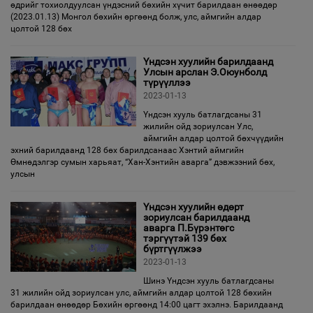
өдрийг тохиолдуулсан үндэсний бөхийн хүчит барилдаан өнөөдөр
(2023.01.13) Монгол бөхийн өргөөнд болж, улс, аймгийн алдар
цолтой 128 бөх
Үндсэн хуулийн барилдаанд
Улсын арслан Э.Оюунболд
түрүүллээ
2023-01-13
Үндсэн хууль батлагдсаны 31
жилийн ойд зориулсан Улс,
аймгийн алдар цолтой бөхчүүдийн
эхний барилдаанд 128 бөх барилдсанаас Хэнтий аймгийн
Өмнөдэлгэр сумын харьяат, “Хан-Хэнтийн аварга” дэвжээний бөх,
улсын
Үндсэн хуулийн өдөрт
зориулсан барилдаанд
аварга П.Бүрэнтөгс
тэргүүтэй 139 бөх
бүртгүүлжээ
2023-01-13
Шинэ Үндсэн хууль батлагдсаны
31 жилийн ойд зориулсан улс, аймгийн алдар цолтой 128 бөхийн
барилдаан өнөөдөр Бөхийн өргөөнд 14:00 цагт эхэлнэ. Барилдаанд