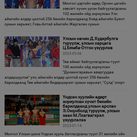
Монгол цэргийн өдөр, Орчин цагийн
зэвсэгт хүчин үүсэн байгуулагдсаны
102 жилийн ойд зориулсан Улс
аймгийн алдар цолтой 256 бөхийн барилдаанд Ховд аймгийн Буянт
сумын харьяат, Говь-Алтай аймгийн Жаргалан сумын
Улсын начин Д.Хүдэрбулга
түрүүлж, улсын харцага
Ц.Бямба-Отгон үзүүрлэв
2023-03-06
Төв аймаг байгуулагдсаны түүхт
100 жилийн ойд зориулсан
“Дүнжингаравын аваргуудаа
алдаршуулъя” улс, аймгийн алдар цолтой хүчит 256 бөхийн
барилдаанд Төв аймгийн Өндөрширээт сумын харьяат, "Сүлд" спорт
Үндсэн хуулийн өдөрт
зориулсан хүчит бөхийн
барилдаанд улсын арслан
Э.Оюунболд түрүүлж, улсын
заан М.Лхагвагэрэл
үзүүрлэлээ
2023-01-14
Монгол Улсын шинэ Үндсэн хууль батлагдсаны түүхт 31 жилийн ойн