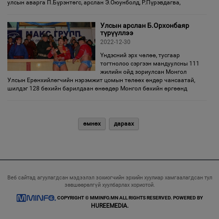
улсын аварга П.Бүрэнтөгс, арслан Э.Оюунболд, Р.Пүрэвдагва,
Улсын арслан Б.Орхонбаяр
түрүүллээ
2022-12-30
Үндэсний эрх чөлөө, тусгаар
тогтнолоо сэргээн мандуулсны 111
жилийн ойд зориулсан Монгол
Улсын Ерөнхийлөгчийн нэрэмжит цомын төлөөх өндөр чансаатай,
шилдэг 128 бөхийн барилдаан өнөөдөр Монгол бөхийн өргөөнд
өмнөх
дараах
Веб сайтад агуулагдсан мэдээлэл зохиогчийн эрхийн хуулиар хамгаалагдсан тул
зөвшөөрөлгүй хуулбарлах хориотой.
COPYRIGHT © MMINFO.MN ALL RIGHTS RESERVED. POWERED BY
HUREEMEDIA.