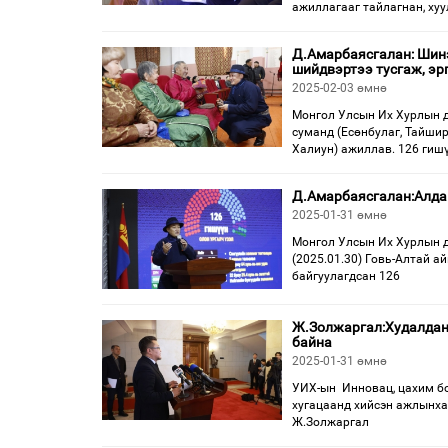
ажиллагааг тайлагнан, хуу
Д.Амарбаясгалан: Шинэ
шийдвэртээ тусгаж, эр
2025-02-03 өмнө
Монгол Улсын Их Хурлын д
суманд (Есөнбулаг, Тайшир,
Халиун) ажиллав. 126 гишү
Д.Амарбаясгалан:Алдаг
2025-01-31 өмнө
Монгол Улсын Их Хурлын д
(2025.01.30) Говь-Алтай а
байгуулагдсан 126
Ж.Золжаргал:Худалдан
байна
2025-01-31 өмнө
УИХ-ын Инновац, цахим бо
хугацаанд хийсэн ажлынха
Ж.Золжаргал