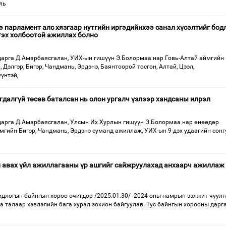
ль
 парламент алс хязгаар нутгийн иргэдийнхээ санал хүсэлтийг бодл
гэх холбоотой ажиллах болно
арга Д.Амарбаясгалан, УИХ-ын гишүүн Э.Болормаа нар Говь-Алтай аймгийн
 Дэлгэр, Бигэр, Чандмань, Эрдэнэ, Баянтоорой тосгон, Алтай, Цээл,
үнтэй,
далгүй төсөв баталсан нь олон ургалч үзлээр хандсаны илрэл
арга Д.Амарбаясгалан, Улсын Их Хурлын гишүүн Э.Болормаа нар өнөөдөр
ймгийн Бигэр, Чандмань, Эрдэнэ суманд ажиллаж, УИХ-ын 9 дэх удаагийн сон
 авах үйл ажиллагааны үр ашгийг сайжруулахад анхаарч ажиллаж
длогын байнгын хороо өчигдөр /2025.01.30/ 2024 оны намрын ээлжит чуул
а талаар хэвлэлийн бага хурал зохион байгуулав. Тус байнгын хорооны дарг