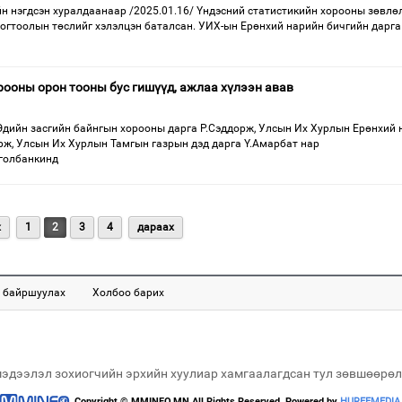
н нэгдсэн хуралдаанаар /2025.01.16/ Үндэсний статистикийн хорооны зөвлө
тогтоолын төслийг хэлэлцэн баталсан. УИХ-ын Ерөнхий нарийн бичгийн дарга
ооны орон тооны бус гишүүд, ажлаа хүлээн авав
дийн засгийн байнгын хорооны дарга Р.Сэддорж, Улсын Их Хурлын Ерөнхий 
рж, Улсын Их Хурлын Тамгын газрын дэд дарга Ү.Амарбат нар
голбанкинд
х
1
2
3
4
дараах
 байршуулах
Холбоо барих
мэдээлэл зохиогчийн эрхийн хуулиар хамгаалагдсан тул зөвшөөрөл
Copyright © MMINFO.MN All Rights Reserved. Powered by
HUREEMEDIA