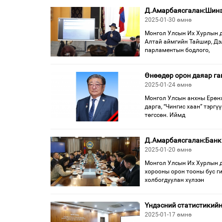
Д.Амарбаясгалан:Шинэ 
2025-01-30 өмнө
Монгол Улсын Их Хурлын д
Алтай аймгийн Тайшир, Дэ
парламентын бодлого,
Өнөөдөр орон даяар га
2025-01-24 өмнө
Монгол Улсын анхны Ерөнх
дарга, “Чингис хаан” тэрг
төгссөн. Иймд
Д.Амарбаясгалан:Банкн
2025-01-20 өмнө
Монгол Улсын Их Хурлын д
хорооны орон тооны бус г
холбогдуулан хүлээн
Үндэсний статистикийн
2025-01-17 өмнө