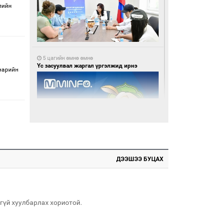
лийн
5 цагийн өмнө өмнө
Үс засуулвал жаргал үргэлжид ирнэ
нарийн
5 цагийн өмнө өмнө
Бороо орно, өдөртөө 24-26 хэм дулаан
ДЭЭШЭЭ БУЦАХ
байна
гүй хуулбарлах хориотой.
.