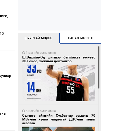
ого,
 10
ШУУРХАЙ
МЭДЭЭ
САНАЛ
БОЛГОХ
1 цагийн өмнө өмнө
Ш.Энхийн-Од шигшээ багийнхаа өмнөөс
30+ оноо, хожлын довтолгоо
гуулиар
3 цагийн өмнө өмнө
ганы
Сэлэнгэ аймгийн Сүхбаатар суманд 70
а
МВт-ын хүчин чадалтай ДЦС-ын галыг
асаалаа