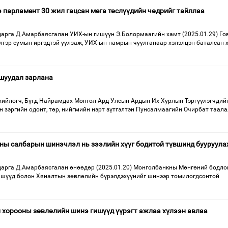
парламент 30 жил гацсан мега төслүүдийн чөдрийг тайллаа
арга Д.Амарбаясгалан УИХ-ын гишүүн Э.Болормаагийн хамт (2025.01.29) Го
лгэр сумын иргэдтэй уулзаж, УИХ-ын намрын чуулганаар хэлэлцэн баталсан х
шуудал зарлана
ийлөгч, Бүгд Найрамдах Монгол Ард Улсын Ардын Их Хурлын Тэргүүлэгчдий
үүн зэргийн одонт, төр, нийгмийн нэрт зүтгэлтэн Пунсалмаагийн Очирбат таала
ы салбарын шинэчлэл нь зээлийн хүүг бодитой түвшинд бууруула
арга Д.Амарбаясгалан өнөөдөр (2025.01.20) Монголбанкны Мөнгөний бодло
ишүүд болон Хяналтын зөвлөлийн бүрэлдэхүүнийг шинээр томилогдсонтой
 хорооны зөвлөлийн шинэ гишүүд үүрэгт ажлаа хүлээн авлаа