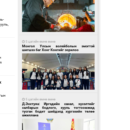
вь-
ууль,
5 цагийн өмнө өмнө
Монгол Улсын волейболын эмэгтэй
шигшээ баг Хонг Конгийг зорилоо
н
л
х
гын
5 цагийн өмнө өмнө
Д.Энхтуяа: Иргэдийн санал, хүсэлтийг
салбарын бодлого, хууль тогтоомжид
тусган бодит шийдэлд хүргэхийн төлөө
ажиллана