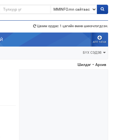
Цахим хуудас 1 цагийн өмнө шинэчлэгдсэн.
э”
АЙ
АПП ТАТАХ
БҮХ СЭДЭВ
Шилдэг
•
Архив
л