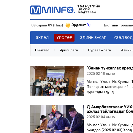
o
Эрдэнэт
C
08 сарын 09
(Ням)
Билгийн тооллы
o
Улаанбаатар
C
o
Дархан
C
ЭХЛЭЛ
УЛС ТӨР
ЭДИЙН ЗАСАГ
ҮЗЭЛ БО
Нийтлэл
•
Ярилцлага
•
Сурвалжлага
•
Азийн
“Санан тунхаглах ирээ
2025-02-10 өмнө
Монгол Улсын Их Хурлын Т
Попперын мэтгэлцээний ни
сурагчдын дунд
Д.Амарбаясгалан: УИХ-
ажлаа тайлагнадаг бо
2025-02-04 өмнө
Монгол Улсын Их Хурлын д
өчигдөр (2025.02.03) Ховд