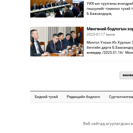
УИХ-ын чуулганы өчигдрий
гишүүнийг томилох тухай 
Б.Баасандорж,
Мөнгөний бодлогын хор
2025-01-17 өмнө
Монгол Улсын Их Хурлын Э
бичгийн дарга Б.Баасандо
өнөөдөр /2025.01.16/ Мон
өмнө
Бидний тухай
Редакцийн бодлого
Сурталчилгаа
Веб сайтад агуулагдсан 