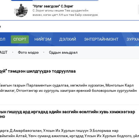
“Нутаг заагдсан” С.Зориг
С.Зориг агсны хөшөө Төв шуудангийн
өмнөх, нэгэн цагт АН-ын төв байр хэмээгдэж
н
МАН-ын 50 настнууд Хөвсгөлд, 40 настнууд нь Хэнтийд “хуралджэ
Энэ зуны туршид монголчууд эдийн засгийн
хямралыг утгаар нь эдэлсээр
ДОЛ
СПОРТ
НИЙГЭМ
ДЭЛХИЙ
ЭНТЕРТАЙНМЭНТ
ЗУРХ
Эрх зүйн үндэслэл нь тодорхойгүй “гадаад элч нарын” томилгоо
Сүүлийн үед Улаанбаатар болон аймгуудаас
 АШТ
•
Фото мэдээ
•
Оддын амьдрал
дэлхийн хотуудад биет төлөөлөгч
“С.Зоригийн талбай” болгочих, Хотын дарга аа?
дүй” тэмцээн шилдгүүдээ тодрууллаа
Төв шуудангийн урдах талбайд өнөөдрийг
хүртэл 27 жил байрласан С.Зориг
амгын газрын Парламентын судалгаа, хөгжлийн хүрээлэн, Монголын Карл
йгэмлэг, Отгонтэнгэр их сургууль хамтран ерөнхий боловсролын сургуулийн
ын гишүүд ард иргэдэд эдийн засгийн өсөлтийн хувь хэмжээгээр
лно
арга Д.Амарбаясгалан, Улсын Их Хурлын гишүүн Э.Болормаа нар
 аймгийн Алтай, Үенч суманд ажиллаж, иргэдэд Улсын Их Хурлын бодлого, үй