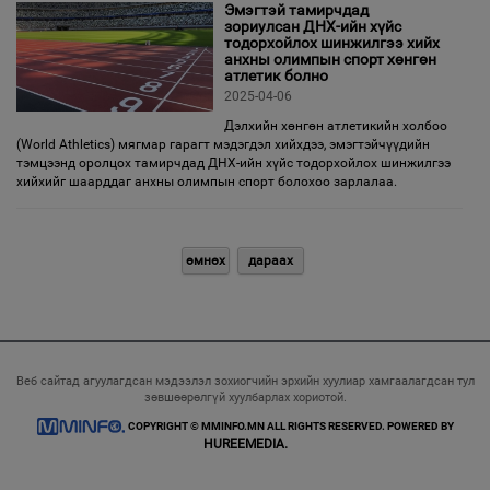
Эмэгтэй тамирчдад
зориулсан ДНХ-ийн хүйс
тодорхойлох шинжилгээ хийх
анхны олимпын спорт хөнгөн
атлетик болно
2025-04-06
Дэлхийн хөнгөн атлетикийн холбоо
(World Athletics) мягмар гарагт мэдэгдэл хийхдээ, эмэгтэйчүүдийн
тэмцээнд оролцох тамирчдад ДНХ-ийн хүйс тодорхойлох шинжилгээ
хийхийг шаарддаг анхны олимпын спорт болохоо зарлалаа.
өмнөх
дараах
Веб сайтад агуулагдсан мэдээлэл зохиогчийн эрхийн хуулиар хамгаалагдсан тул
зөвшөөрөлгүй хуулбарлах хориотой.
COPYRIGHT © MMINFO.MN ALL RIGHTS RESERVED. POWERED BY
HUREEMEDIA.