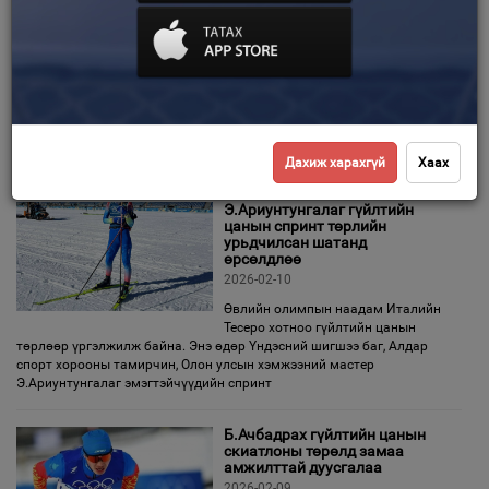
цанын 10 км-ийн чөлөөт
төрөлд 83 дугаар байр
эзэллээ
Зурхай
2026-02-13
“Милан-Кортина”-2026 өвлийн
олимпын наадмын гүйлтийн цанын
эмэгтэйчүүдийн 10 км-ийн чөлөөт гүйлтийн төрөлд ОУХМ
Э.Ариунтунгалаг өрсөлдлөө. Тус төрөлд нийт 111 тамирчин
оролцсон бөгөөд манай тамирчин 74 дэх
Дахиж харахгүй
Хаах
Э.Ариунтунгалаг гүйлтийн
цанын спринт төрлийн
урьдчилсан шатанд
өрсөлдлөө
2026-02-10
Өвлийн олимпын наадам Италийн
Тесеро хотноо гүйлтийн цанын
төрлөөр үргэлжилж байна. Энэ өдөр Үндэсний шигшээ баг, Алдар
спорт хорооны тамирчин, Олон улсын хэмжээний мастер
Э.Ариунтунгалаг эмэгтэйчүүдийн спринт
Б.Ачбадрах гүйлтийн цанын
скиатлоны төрөлд замаа
амжилттай дуусгалаа
2026-02-09