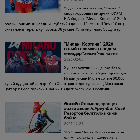
Үндэсний шигшээ баг, “Хилчин”
спорт хорооны тамирчин, ОУХМ
Б.Ачбадрах “Милан-Кортина”-2026
өвлийн олимпын наадмын гүйлтийн цанын 10 км-ын (10км+10 км)
скиатлоны төрөлд хүч сорьж 38 улсын 75 тамирчнаас 55 дугаар
“Милан–Кортина” -2026
өвлийн олимпын наадам
өнөөдөр “хөшиг”-өө нээнэ
2026-02-06
Хүн төрөлхтний их цэнгэл баяр,
өвлийн олимпын 25 дугаар наадам
Итали улсын Милан хотын 80.000
хүний суудалтай алдарт Сан-Сиро цэнгэлдэх хүрээлэнд Монголын
цагаар бямба гаригийн шөнийн 3 цагт эхлэх юм. Нээлтийн
Өвлийн Олимпод оролцох
эрхээ авсан А.Ариунбат Скай
Резортод бэлтгэлээ хийж
байна
2025-12-26
2026 оны Милан Кортина өвлийн
олимп эхлэхэд 6-н долоо хоног