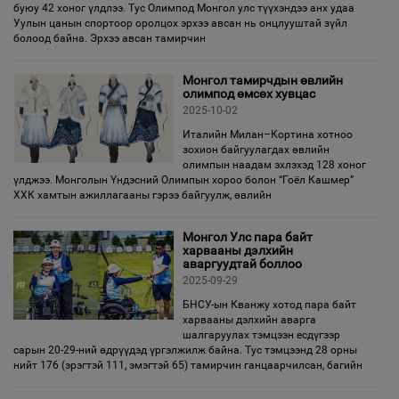
буюу 42 хоног үлдлээ. Тус Олимпод Монгол улс түүхэндээ анх удаа
Уулын цанын спортоор оролцох эрхээ авсан нь онцлууштай зүйл
болоод байна. Эрхээ авсан тамирчин
Монгол тамирчдын өвлийн
олимпод өмсөх хувцас
2025-10-02
Италийн Милан–Кортина хотноо
зохион байгуулагдах өвлийн
олимпын наадам эхлэхэд 128 хоног
үлджээ. Монголын Үндэсний Олимпын хороо болон “Гоёл Кашмер”
ХХК хамтын ажиллагааны гэрээ байгуулж, өвлийн
Монгол Улс пара байт
харвааны дэлхийн
аваргуудтай боллоо
2025-09-29
БНСУ-ын Кванжу хотод пара байт
харвааны дэлхийн аварга
шалгаруулах тэмцээн есдүгээр
сарын 20-29-ний өдрүүдэд үргэлжилж байна. Тус тэмцээнд 28 орны
нийт 176 (эрэгтэй 111, эмэгтэй 65) тамирчин ганцаарчилсан, багийн