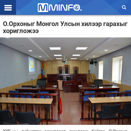
Эхлэл
О.Орхоныг Монгол Улсын хилээр гарахыг
хоригложээ
Цаг агаар
Валют ханш
Улс төр
Эдийн засаг
Үзэл бодол
Спорт
Нийгэм
Дэлхий
Энтертайнмэнт