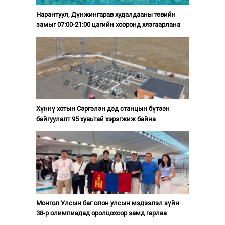
Нарантуул, Дүнжингарав худалдааны төвийн
замыг 07:00-21:00 цагийн хооронд хязгаарлана
Хүннү хотын Сэргэлэн дэд станцын бүтээн
байгуулалт 95 хувьтай хэрэгжиж байна
Монгол Улсын баг олон улсын мэдээлэл зүйн
38-р олимпиадад оролцохоор замд гарлаа