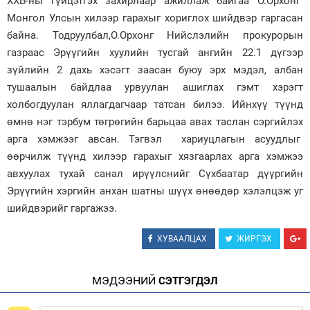
ХХБ-ны гүйцэтгэх захирлаар ажиллаж байгаа О.Орхонг
Монгол Улсын хилээр гарахыг хориглох шийдвэр гаргасан
Зурхай
байна. Тодруулбал,О.Орхонг Нийслэлийн прокурорын
газраас Эрүүгийн хуулийн тусгай ангийн 22.1 дүгээр
зүйлийн 2 дахь хэсэгт заасан буюу эрх мэдэл, албан
тушаалын байдлаа урвуулан ашиглах гэмт хэрэгт
холбогдуулан яллагдагчаар татсан билээ. Ийнхүү түүнд
өмнө нэг тэрбум төгрөгийн барьцаа авах таслан сэргийлэх
арга хэмжээг авсан. Тэгвэл хариуцлагын асуудлыг
өөрчилж түүнд хилээр гарахыг хязгаарлах арга хэмжээ
авхуулах тухай санал ирүүлснийг Сүхбаатар дүүргийн
Эрүүгийн хэргийн анхан шатны шүүх өнөөдөр хэлэлцэж уг
шийдвэрийг гаргажээ.
ХУВААЛЦАХ
ЖИРГЭХ
МЭДЭЭНИЙ
СЭТГЭГДЭЛ