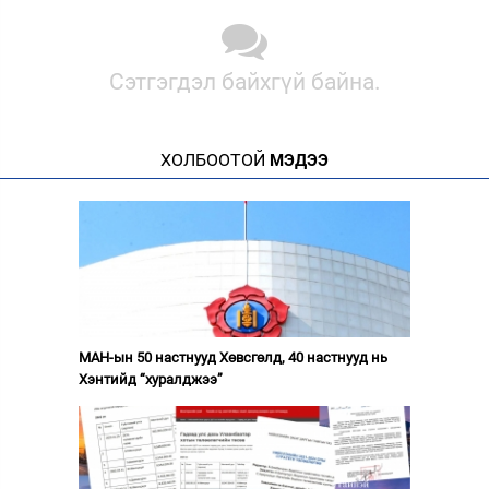
Сэтгэгдэл байхгүй байна.
ХОЛБООТОЙ
МЭДЭЭ
МАН-ын 50 настнууд Хөвсгөлд, 40 настнууд нь
Хэнтийд “хуралджээ”