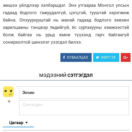
жишээ үйлдлээр хэлбэршдэг. Энэ утгаараа Монгол улсын
гадаад бодлого гажуудалгүй, цэгцтэй, тууштай хэрэгжиж
байна. Олзуурхууштай нь манай гадаад бодлого зөвхөн
харилцааны тэнцвэр төдийгүй, ёс суртахууны хэмжээстэй
болж байгаа нь урьд өмнө түүхэнд гарч байгаагүй
сонирхолтой шинэлэг үзэгдэл билээ.
ХУВААЛЦАХ
ЖИРГЭХ
МЭДЭЭНИЙ
СЭТГЭГДЭЛ
Цагаар