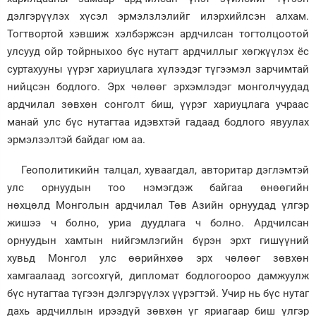
дэлгэрүүлэх хүсэл эрмэлзлэлийг илэрхийлсэн алхам.
Тогтвортой хэвшиж хэлбэржсэн ардчилсан тогтолцоотой
улсууд ойр тойрныхоо бүс нутагт ардчиллыг хөгжүүлэх ёс
суртахууны үүрэг хариуцлага хүлээдэг түгээмэл зарчимтай
нийцсэн бодлого. Эрх чөлөөг эрхэмлэдэг монголчуудад
ардчилал зөвхөн сонголт биш, үүрэг хариуцлага учраас
манай улс бүс нутагтаа идэвхтэй гадаад бодлого явуулах
эрмэлзэлтэй байдаг юм аа.
Геополитикийн талцал, хуваагдал, авторитар дэглэмтэй
улс орнуудын тоо нэмэгдэж байгаа өнөөгийн
нөхцөлд Монголын ардчилал Төв Азийн орнуудад үлгэр
жишээ ч болно, уриа дуудлага ч болно. Ардчилсан
орнуудын хамтын нийгэмлэгийн бүрэн эрхт гишүүний
хувьд Монгол улс өөрийнхөө эрх чөлөөг зөвхөн
хамгаалаад зогсохгүй, дипломат бодлогоороо дамжуулж
бүс нутагтаа түгээн дэлгэрүүлэх үүрэгтэй. Учир нь бүс нутаг
дахь ардчиллын ирээдүй зөвхөн үг яриагаар биш үлгэр