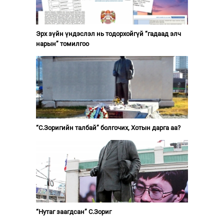
Эрх зүйн үндэслэл нь тодорхойгүй “гадаад элч
нарын” томилгоо
“С.Зоригийн талбай” болгочих, Хотын дарга аа?
“Нутаг заагдсан” С.Зориг