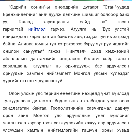
"Өдрийн сонин"-ы өнөөдрийн дугаарт “Стан”-уудад
Зурхай
Ерөнхийлөгчийг айлчлуулж дэлхийн шившиг болсоор байх
уу, Гадаад харилцааны сайд аа” гэсэн
гарчигтай
нийтлэл
гарчээ. Агуулга нь “Бүх улстай
найрамдалт харилцаатай байх нь зөв, гэхдээ тун нь хэтрээд
байна. Аливаа юмны тун хэтрэхээрээ буруу зүг рүү явдгийг
онцлон сануулъя” гэжээ. Нийтлэлч дээд хэмжээний
айлчлалын давтамжийг онцолсон боловч хоёр талын
харилцааны агуулгыг нь орхигдуулж, бас ардчилсан
орнуудын хамтын нийгэмлэгт Монгол улсын хүлээдэг
үүргийг огтхон ч дурдсангүй.
Олон улсын улс төрийн өнөөгийн нөхцөлд үнэт зүйлсэд
тулгуурласан дипломат бодлогын ач холбогдол улам өсөх
хандлагатай байгаа. Геополитикийн хавчигдмал давчуу
орон зайд Монгол улс ардчиллын үнэт зүйлсийг
чадлынхаа хэрээр тээж хөгжүүлэхийн хажуугаар ардчилсан
улсуудын хамтын нийгэмлэгийн гишүүн орны хувьд