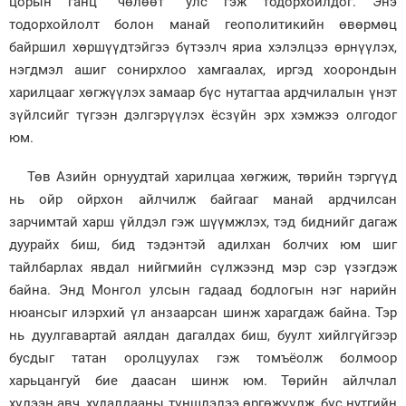
цорын ганц “чөлөөт” улс гэж тодорхойлдог. Энэ
тодорхойлолт болон манай геополитикийн өвөрмөц
байршил хөршүүдтэйгээ бүтээлч яриа хэлэлцээ өрнүүлэх,
нэгдмэл ашиг сонирхлоо хамгаалах, иргэд хоорондын
харилцааг хөгжүүлэх замаар бүс нутагтаа ардчилалын үнэт
зүйлсийг түгээн дэлгэрүүлэх ёсзүйн эрх хэмжээ олгодог
юм.
Төв Азийн орнуудтай харилцаа хөгжиж, төрийн тэргүүд
нь ойр ойрхон айлчилж байгааг манай ардчилсан
зарчимтай харш үйлдэл гэж шүүмжлэх, тэд биднийг дагаж
дуурайх биш, бид тэдэнтэй адилхан болчих юм шиг
тайлбарлах явдал нийгмийн сүлжээнд мэр сэр үзэгдэж
байна. Энд Монгол улсын гадаад бодлогын нэг нарийн
нюансыг илэрхий үл анзаарсан шинж харагдаж байна. Тэр
нь дуулгавартай аялдан дагалдах биш, буулт хийлгүйгээр
бусдыг татан оролцуулах гэж томъёолж болмоор
харьцангуй бие даасан шинж юм. Төрийн айлчлал
хүлээн авч, худалдааны түншлэлээ өргөжүүлж, бүс нутгийн