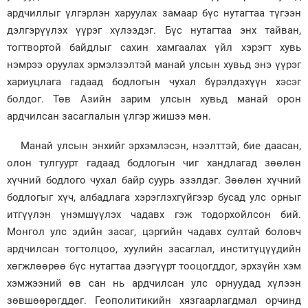
ардчиллыг үлгэрлэн харуулах замаар бүс нутагтаа түгээн
дэлгэрүүлэх үүрэг хүлээдэг. Бүс нутагтаа энх тайван,
тогтвортой байдлыг сахин хамгаалах үйл хэрэгт хувь
нэмрээ оруулах эрмэлзэлтэй манай улсын хувьд энэ үүрэг
хариуцлага гадаад бодлогын чухал бүрэлдэхүүн хэсэг
болдог. Төв Азийн зарим улсын хувьд манай орон
ардчилсан засаглалын үлгэр жишээ мөн.
Манай улсын энхийг эрхэмлэсэн, нээлттэй, бие даасан,
олон тулгуурт гадаад бодлогын чиг хандлагад зөөлөн
хүчний бодлого чухал байр суурь эзэлдэг. Зөөлөн хүчний
бодлогыг хүч, албадлага хэрэглэхгүйгээр бусад улс орныг
итгүүлэн үнэмшүүлэх чадавх гэж тодорхойлсон бий.
Монгол улс эдийн засаг, цэргийн чадавх султай боловч
ардчилсан тогтолцоо, хуулийн засаглал, инститүцүүдийн
хөгжлөөрөө бүс нутагтаа дээгүүрт тооцогддог, эрхзүйн хэм
хэмжээний өв сан нь ардчилсан улс орнуудад хүлээн
зөвшөөрөгддөг. Геополитикийн хязгаарлагдмал орчинд