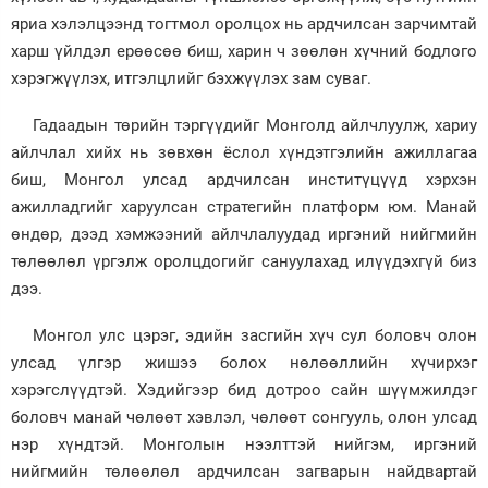
яриа хэлэлцээнд тогтмол оролцох нь ардчилсан зарчимтай
харш үйлдэл ерөөсөө биш, харин ч зөөлөн хүчний бодлого
хэрэгжүүлэх, итгэлцлийг бэхжүүлэх зам суваг.
Гадаадын төрийн тэргүүдийг Монголд айлчлуулж, хариу
айлчлал хийх нь зөвхөн ёслол хүндэтгэлийн ажиллагаа
биш, Монгол улсад ардчилсан инститүцүүд хэрхэн
ажилладгийг харуулсан стратегийн платформ юм. Манай
өндөр, дээд хэмжээний айлчлалуудад иргэний нийгмийн
төлөөлөл үргэлж оролцдогийг сануулахад илүүдэхгүй биз
дээ.
Монгол улс цэрэг, эдийн засгийн хүч сул боловч олон
улсад үлгэр жишээ болох нөлөөллийн хүчирхэг
хэрэгслүүдтэй. Хэдийгээр бид дотроо сайн шүүмжилдэг
боловч манай чөлөөт хэвлэл, чөлөөт сонгууль, олон улсад
нэр хүндтэй. Монголын нээлттэй нийгэм, иргэний
нийгмийн төлөөлөл ардчилсан загварын найдвартай