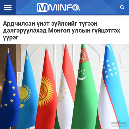
Эхлэл
Ардчилсан үнэт зүйлсийг түгээн
дэлгэрүүлэхэд Монгол улсын гүйцэтгэх
Цаг агаар
үүрэг
Валют ханш
Улс төр
Эдийн засаг
Үзэл бодол
Спорт
Нийгэм
Дэлхий
Энтертайнмэнт