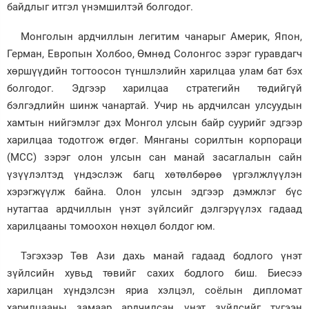
байдлыг итгэл үнэмшилтэй болгодог.
Монголын ардчиллын легитим чанарыг Америк, Япон,
Герман, Европын Холбоо, Өмнөд Солонгос зэрэг гуравдагч
хөршүүдийн тогтоосон түншлэлийн харилцаа улам бат бэх
болгодог. Эдгээр харилцаа стратегийн төдийгүй
бэлгэдлийн шинж чанартай. Учир нь ардчилсан улсуудын
хамтын нийгэмлэг дэх Монгол улсын байр суурийг эдгээр
харилцаа тодотгож өгдөг. Мянганы сорилтын корпораци
(MCC) зэрэг олон улсын сан манай засаглалын сайн
үзүүлэлтэд үндэслэж багц хөтөлбөрөө үргэлжлүүлэн
хэрэгжүүлж байна. Олон улсын эдгээр дэмжлэг бүс
нутагтаа ардчиллын үнэт зүйлсийг дэлгэрүүлэх гадаад
харилцааны томоохон нөхцөл болдог юм.
Тэгэхээр Төв Ази дахь манай гадаад бодлого үнэт
зүйлсийн хувьд төвийг сахих бодлого биш. Биесээ
харилцан хүндэлсэн яриа хэлцэл, соёлын дипломат
харилцааны замаар ардчилсан үнэт зүйлсийг түгээн