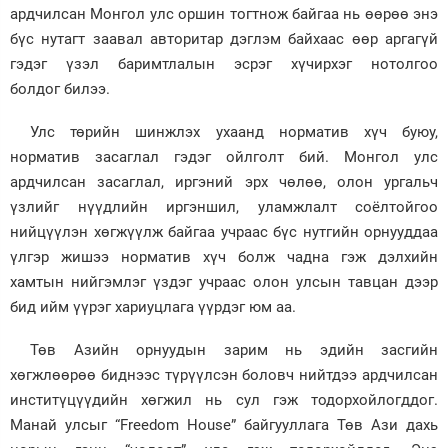
ардчилсан Монгол улс оршин тогтнож байгаа нь өөрөө энэ
бүс нутагт заавал авторитар дэглэм байхаас өөр аргагүй
гэдэг үзэл баримтлалын эсрэг хүчирхэг нотолгоо
болдог билээ.
Улс төрийн шинжлэх ухаанд норматив хүч буюу,
норматив засаглал гэдэг ойлголт бий. Монгол улс
ардчилсан засаглал, иргэний эрх чөлөө, олон ургальч
үзлийг нүүдлийн иргэншил, уламжлалт соёлтойгоо
нийцүүлэн хөгжүүлж байгаа учраас бүс нутгийн орнууддаа
үлгэр жишээ норматив хүч болж чадна гэж дэлхийн
хамтын нийгэмлэг үздэг учраас олон улсын тавцан дээр
бид ийм үүрэг хариуцлага үүрдэг юм аа.
Төв Азийн орнуудын зарим нь эдийн засгийн
хөгжлөөрөө биднээс түрүүлсэн боловч нийтдээ ардчилсан
инститүцүүдийн хөгжил нь сул гэж тодорхойлогддог.
Манай улсыг “Freedom House” байгууллага Төв Ази дахь