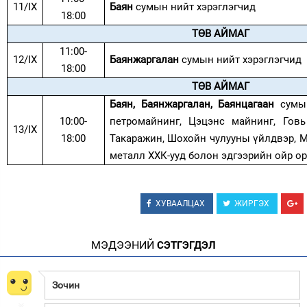
11/IX
Баян
сумын нийт хэрэглэгчид
18:00
ТӨВ АЙМАГ
11:00-
12/IX
Баянжаргалан
сумын нийт хэрэглэгчид
18:00
ТӨВ АЙМАГ
Баян, Баянжаргалан, Баянцагаан
сумын
10:00-
петромайнинг, Цэцэнс майнинг, Говь 
13/IX
18:00
Такаражин, Шохойн чулууны үйлдвэр, 
металл ХХК-ууд болон эдгээрийн ойр о
ХУВААЛЦАХ
ЖИРГЭХ
МЭДЭЭНИЙ
СЭТГЭГДЭЛ