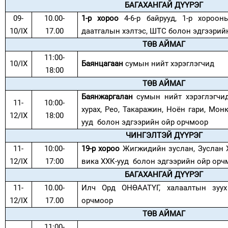
БАГАХАНГАЙ ДҮҮРЭГ
09-
10.00-
1-р хороо
4-6-р байрууд, 1-р хороон
10/IX
17.00
даатгалын хэлтэс, ШТС болон эдгээрий
ТӨВ АЙМАГ
11:00-
10/IX
Баянцагаан
сумын нийт хэрэглэгчид
18:00
ТӨВ АЙМАГ
Баянжаргалан
сумын нийт хэрэглэгчид
11-
10:00-
хурах, Рео, Такаражин, Ноён гари, Мон
12/IX
18:00
ууд болон эдгээрийн ойр орчмоор
ЧИНГЭЛТЭЙ ДҮҮРЭГ
11-
10:00-
19-р хороо
Жигжидийн зуслан, Зуслан Х
12/IX
17:00
вика ХХК-ууд болон эдгээрийн ойр орч
БАГАХАНГАЙ ДҮҮРЭГ
11-
10.00-
Илч Орд ОНӨААТҮГ, халаалтын зуух
12/IX
17.00
орчмоор
ТӨВ АЙМАГ
11:00-