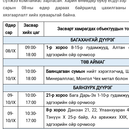
сүлжээ компаниас зарласан. Харин өнөөдөр буюу есдүгээр
сарын 08-ны өдөр дараах байршилд цахилгааны
Зурхай
хязгаарлалт хийх хуваарьтай байна.
Өдөр
Засвар
Засварт хамрагдах объектуудын 
сар
хийх цаг
БАГАХАНГАЙ ДҮҮРЭГ
09:00-
1-р хороо
8-15-р гудамжууд, Алтан
08/IX
18:00
эдгээрийн ойр орчмоор
ТӨВ АЙМАГ
09-
10:00-
Баянцагаан сумын
нийт хэрэглэгчид, 
10/IX
18:00
Минералплас, Монгол Чех метал болон
БАЯНЗҮРХ ДҮҮРЭГ
09-
10:00-
21-р хороо
Бага Дарь-Эх 1-10-р гудамжу
10/IX
17:00
эдгээрийн ойр орчмоор
8-р хороо
Данзан 21, 22, Улаанхуаран 4
09-
10:30-
Тэнүүн Х 25-р байр, Аз арвижих ХХК
10/IX
17:00
эдгээрийн ойр орчмоор