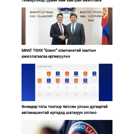
тээвэрлэхэд гурван яам хамтран ажиллана
МИАТ ТӨХК “Боинг” компанитай хамтын
ажиллагаагаа өргөжүүлнэ
Өнөөдөр тэгш тоогоор төгссөн улсын дугаартай
автомашинтай иргэдэд шатахуун олгоно