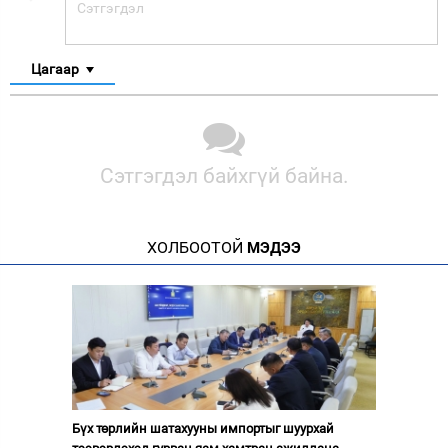
Цагаар
Сэтгэгдэл байхгүй байна.
ХОЛБООТОЙ
МЭДЭЭ
Бүх төрлийн шатахууны импортыг шуурхай