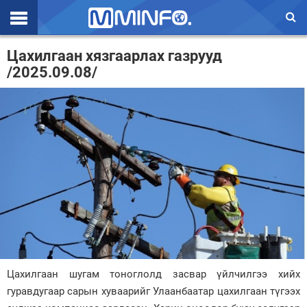
Эхлэл
Цахилгаан хязгаарлах газрууд
/2025.09.08/
Цаг агаар
Валют ханш
Улс төр
Эдийн засаг
Үзэл бодол
Спорт
Нийгэм
Дэлхий
Цахилгаан шугам тоноглолд засвар үйлчилгээ хийх
гуравдугаар сарын хуваарийг Улаанбаатар цахилгаан түгээх
Энтертайнмэнт