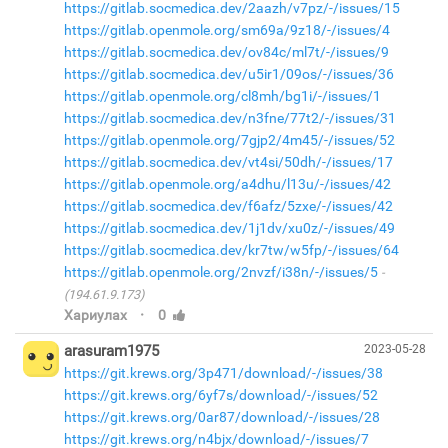
https://gitlab.socmedica.dev/2aazh/v7pz/-/issues/15
https://gitlab.openmole.org/sm69a/9z18/-/issues/4
https://gitlab.socmedica.dev/ov84c/ml7t/-/issues/9
https://gitlab.socmedica.dev/u5ir1/09os/-/issues/36
https://gitlab.openmole.org/cl8mh/bg1i/-/issues/1
https://gitlab.socmedica.dev/n3fne/77t2/-/issues/31
https://gitlab.openmole.org/7gjp2/4m45/-/issues/52
https://gitlab.socmedica.dev/vt4si/50dh/-/issues/17
https://gitlab.openmole.org/a4dhu/l13u/-/issues/42
https://gitlab.socmedica.dev/f6afz/5zxe/-/issues/42
https://gitlab.socmedica.dev/1j1dv/xu0z/-/issues/49
https://gitlab.socmedica.dev/kr7tw/w5fp/-/issues/64
https://gitlab.openmole.org/2nvzf/i38n/-/issues/5
(194.61.9.173)
·
Хариулах
0
arasuram1975
2023-05-28
https://git.krews.org/3p471/download/-/issues/38
https://git.krews.org/6yf7s/download/-/issues/52
https://git.krews.org/0ar87/download/-/issues/28
https://git.krews.org/n4bjx/download/-/issues/7