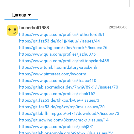
Цагаар
taucerholi1988
2023-06-06
https://www.quia.com/profiles/rutherford361
https://git.fsz53.de/6d1jj/4euu/-/issues/44
https://git.acwing.com/x0ov/crack/-/issues/26
https://www.quia.com/profiles/jazhu375
https://www.quia.com/profiles/brittanyclark438
https://www.tumblr.com/dxtory-crack-mh
https://www.pinterest.com/lyyoorm
https://www.quia.com/profiles/lisaco410
https://gitlab.socmedica.dev/7iwj9/89x1/-/issues/70
https://www.quia.com/profiles/ishak162
https://git.fsz53.de/6hxcu/kv8e/-/issues/3
https://git.fsz53.de/eg8ze/mp9m/-/issues/20
https://gitlab.fhi.mpg.de/o471/download/-/issues/73
https://git.acwing.com/8kcm/crack/-/issues/14
https://www.quia.com/profiles/joshj331
https://gitlab.openmole.org/e9tdw/ij8l/-/issues/54