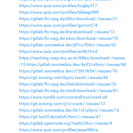
https://www.quia.com/profiles/hugley517
https://www.quia.com/profiles/blakegr488
https://gitlab.fhi.mpg.de/d0tx/download/-/issues/21
https://www.quia.com/profiles/garron574
https://gitlab.fhi.mpg.de/8rji/download/-/issues/12
https://gitlab.fhi.mpg.de/e4uc/download/-/issues/70
https://gitlab.socmedica.dev/j87rx/f04n/-/issues/62
https://www.quia.com/profiles/an461ford
https://teaching.csap.snu.ac.kr/84bo/download/-/issues
/15
https://gitlab.socmedica.dev/4ytf2/o9cm/-/issues/64
https://gitlab.socmedica.dev/c156f/l659/-/issues/70
https://git.acwing.com/0yym/crack/-/issues/44
https://gitlab.fhi.mpg.de/z0el/download/-/issues/76
https://gitlab.fhi.mpg.de/o6cd/download/-/issues/81
https://www.tumblr.com/uninstall-tool-crack-s8
https://git.acwing.com/xj1z/crack/-/issues/13
https://gitlab.socmedica.dev/bh1xf/q5ym/-/issues/16
https://git.fsz53.de/ei3nh/9wr1/-/issues/47
https://gitlab.openmole.org/7ae9i/29cr/-/issues/9
https://www.quia.com/profiles/jesse586ra