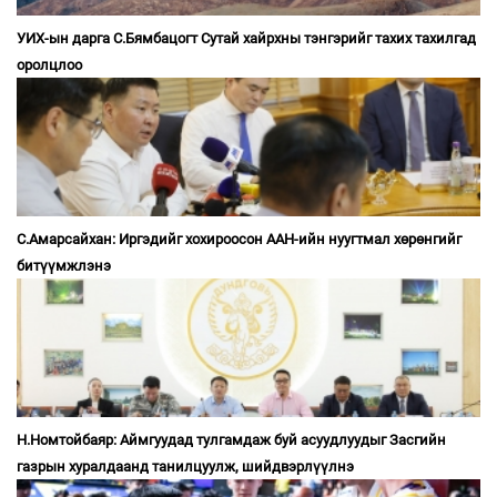
УИХ-ын дарга С.Бямбацогт Сутай хайрхны тэнгэрийг тахих тахилгад
оролцлоо
С.Амарсайхан: Иргэдийг хохироосон ААН-ийн нуугтмал хөрөнгийг
битүүмжлэнэ
Н.Номтойбаяр: Аймгуудад тулгамдаж буй асуудлуудыг Засгийн
газрын хуралдаанд танилцуулж, шийдвэрлүүлнэ