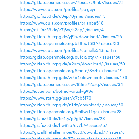
https://gitlab.socmedica.dev/7bcca/z9ml/-/issues/73
https://www.quia.com/profiles/paigeyi
https://git.fsz53.de/u3epi/0yme/-/issues/13
https://www.quia.com/profiles/brianba518
https://git.fsz53.de/z7j8w/b2dp/-/issues/4
https://gitlab.fhi.mpg.de/yj9h/download/-/issues/26
https://gitlab.openmole.org/b88ts/t5l3/-/issues/33
https://www.quia.com/profiles/danielle543martin
https://gitlab.openmole.org/60fdx/8ty7/-/issues/50
https://gitlab.fhi.mpg.de/a2um/download/-/issues/50
https://gitlab.openmole.org/5mafq/8czh/-/issues/19
https://gitlab.fhi.mpg.de/w4o4/download/-/issues/183
https://gitlab.socmedica.dev/83nls/2osq/-/issues/34
https://issuu.com/botmek-crack-g99c
https://www.start.gg/user/c7cb5f70
https://gitlab.fhi.mpg.de/z1dz/download/-/issues/60
https://gitlab.openmole.org/8mltw/f1gq/-/issues/28
https://git.fsz53.de/br4ty/p9g5/-/issues/23
https://git.fsz53.de/hw82a/ev7b/-/issues/57
https://git.allthefallen.moe/0cv3/download/-/issues/8