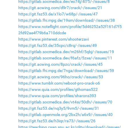
https://gitlab.socmedica.dev/eo74j/4l75/-/issues/8
https://git.acwing.com/d9r7/crack/-/issues/21
https://git.fsz53.de/x1lo7/w68p/-/issues/47
https://gitlab.fhi.mpg.de/19sm/download/-/issues/38
https://www.noteflight.com/profile/5d46252a52f161d7f5
2fd92ae4f79b6a710ddcde
https://www.pinterest.com/shooterzavi
https://git.fsz53.de/35cpc/c8rq/-/issues/49
https://gitlab.socmedica.dev/m26hf/5qbj/-/issues/19
https://gitlab.socmedica.dev/f6afz/5zxe/-/issues/11
https://git.acwing.com/8pzc/crack/-/issues/45
https://gitlab.fhi.mpg.de/7nga/download/-/issues/59
https://git.acwing.com/96ho/crack/-/issues/53
https://www.tumblr.com/reiboot-pro-crack-o6
https://www.quia.com/profiles/gthomas522
https://www.quia.com/profiles/sharons393
https://gitlab.socmedica.dev/vt4si/50dh/-/issues/70
https://git.fsz53.de/nq3y5/9vm5/-/issues/31
https://gitlab.openmole.org/2bx2h/a6x9/-/issues/40
https://git.fsz53.de/h3iqr/ra73/-/issues/26
https://teaching.csap.snu.ac.kr/o9ty/download/-/issues/