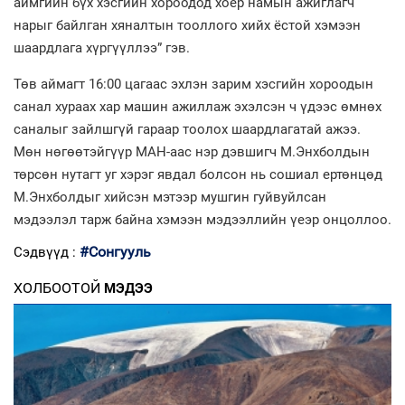
аймгийн бүх хэсгийн хороодод хоёр намын ажиглагч
нарыг байлган хяналтын тооллого хийх ёстой хэмээн
шаардлага хүргүүллээ” гэв.
Төв аймагт 16:00 цагаас эхлэн зарим хэсгийн хороодын
санал хураах хар машин ажиллаж эхэлсэн ч үдээс өмнөх
саналыг зайлшгүй гараар тоолох шаардлагатай ажээ.
Мөн нөгөөтэйгүүр МАН-аас нэр дэвшигч М.Энхболдын
төрсөн нутагт уг хэрэг явдал болсон нь сошиал ертөнцөд
М.Энхболдыг хийсэн мэтээр мушгин гуйвуйлсан
мэдээлэл тарж байна хэмээн мэдээллийн үеэр онцоллоо.
#Сонгууль
Сэдвүүд :
ХОЛБООТОЙ
МЭДЭЭ