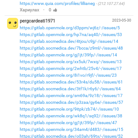
https://www.quia.com/profiles/lillianeg
(212.107.27.64)
·
Хариулах
0
pergcardeati1971
2023-05-30
https://gitlab.openmole.org/d3ppm/wj6z/-/issues/5
https://gitlab.openmole.org/hp7na/aq40/-/issues/53
https://gitlab.socmedica.dev/4tjou/c9jj/-/issues/14
https://gitlab.socmedica.dev/7bcca/z9ml/-/issues/48
https://gitlab.openmole.org/gj1jt/39fp/-/issues/14
https://gitlab.openmole.org/xx5uk/7wxq/-/issues/13
https://gitlab.openmole.org/2whtb/25v4/-/issues/17
https://gitlab.openmole.org/8i1vo/r9jf/-/issues/23
https://gitlab.socmedica.dev/53r4s/du58/-/issues/61
https://gitlab.socmedica.dev/3tf1k/r6y6/-/issues/64
https://gitlab.openmole.org/sm69a/9z18/-/issues/17
https://gitlab.socmedica.dev/p3zaa/gy6e/-/issues/57
https://gitlab.openmole.org/9itpk/zb74/-/issues/10
https://gitlab.openmole.org/wk8q1/sq92/-/issues/38
https://gitlab.openmole.org/gj1jt/39fp/-/issues/47
https://gitlab.openmole.org/34am4/d483/-/issues/15
https://gitlab.socmedica.dev/o03ah/69tx/-/issues/52