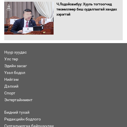
баримт
Ч.Лодойсамбуу: Хууль тогтоогчид
төсөөллөөр биш судалгаатай хандах
хэрэгтэй
Хөвсгөл нуурын лусыг тахих төрийн
тахилгын ёслол боллоо
Нүүр хуудас
Улс төр
“Хар жагсаалт”-ын асуудлыг цэгцлэх
Эдийн засаг
чиглэлээр Монголбанкны удирдлагад
30 хоногийн хугацаатай үүрэг өглөө
Үзэл бодол
Нийгэм
Дэлхий
Спорт
Ерөнхий сайд Н.Учрал олимпиадын
Энтертайнмент
хүрээнд гарсан зардлыг шийдвэрлэж
өгөхөөр болов
Бидний тухай
Редакцийн бодлого
Сурталчилгаа байршуулах
Энэ намар 1-6 дугаар ангийн