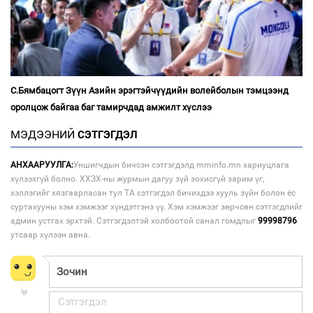
С.Бямбацогт Зүүн Азийн эрэгтэйчүүдийн волейболын тэмцээнд
оролцож байгаа баг тамирчдад амжилт хүслээ
МЭДЭЭНИЙ
СЭТГЭГДЭЛ
АНХААРУУЛГА:
Уншигчдын бичсэн сэтгэгдэлд mminfo.mn хариуцлага
хүлээхгүй болно. ХХЗХ-ны журмын дагуу зүй зохисгүй зарим үг,
хэллэгийг хязгаарласан тул ТА сэтгэгдэл бичихдээ хууль зүйн болон ёс
суртахууны хэм хэмжээг хүндэтгэнэ үү. Хэм хэмжээг зөрчсөн сэтгэгдлийг
админ устгах эрхтэй. Сэтгэгдэлтэй холбоотой санал гомдлыг
99998796
утсаар хүлээн авна.