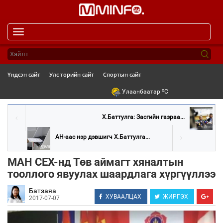
Toggle
navigation
Үндсэн сайт
Улс төрийн сайт
Спортын сайт
o
Улаанбаатар
C
Х.Баттулга: Засгийн газраа...
АН-аас нэр дэвшигч Х.Баттулга...
МАН СЕХ-нд Төв аймагт хяналтын
тооллого явуулах шаардлага хүргүүллээ
Батзаяа
ХУВААЛЦАХ
ЖИРГЭХ
2017-07-07