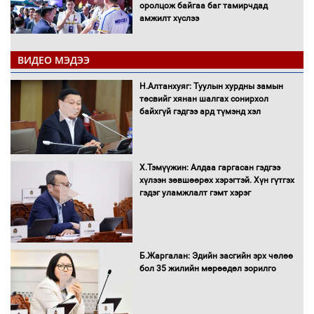
оролцож байгаа баг тамирчдад
амжилт хүслээ
ВИДЕО МЭДЭЭ
Автобензин, дизель түлшний онцгой
Н.Алтанхуяг: Туулын хурдны замын
албан татварыг тэглэлээ
төсвийг хянан шалгах сонирхол
байхгүй гэдгээ ард түмэнд хэл
Х.Тэмүүжин: Алдаа гаргасан гэдгээ
Санхүүгийн хэмнэлтийн горимд эрүүл
хүлээн зөвшөөрөх хэрэгтэй. Хүн гүтгэх
мэндийн салбар хамаарахгүй
гэдэг уламжлалт гэмт хэрэг
Нөөцийн махны худалдаа,
Б.Жаргалан: Эдийн засгийн эрх чөлөө
борлуулалтыг нээлттэй ил тод
бол 35 жилийн мөрөөдөл зорилго
болгоно