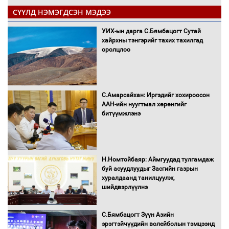
СҮҮЛД НЭМЭГДСЭН МЭДЭЭ
УИХ-ын дарга С.Бямбацогт Сутай
хайрхны тэнгэрийг тахих тахилгад
оролцлоо
С.Амарсайхан: Иргэдийг хохироосон
ААН-ийн нуугтмал хөрөнгийг
битүүмжлэнэ
Н.Номтойбаяр: Аймгуудад тулгамдаж
буй асуудлуудыг Засгийн газрын
хуралдаанд танилцуулж,
шийдвэрлүүлнэ
С.Бямбацогт Зүүн Азийн
эрэгтэйчүүдийн волейболын тэмцээнд