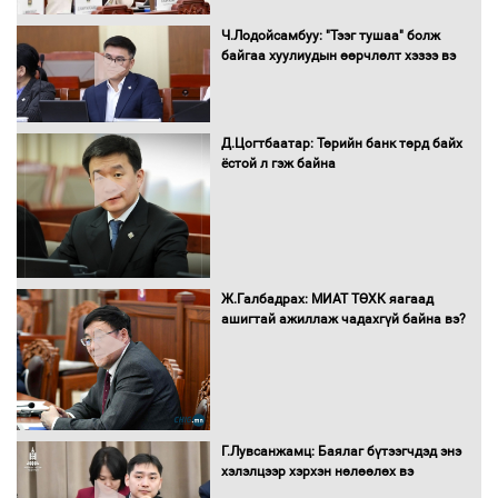
Монгол Улс “COP17”-д “Тал хээрийн
Ч.Лодойсамбуу: "Тээг тушаа" болж
төлөвлөгөө”-гөө танилцуулна
байгаа хуулиудын өөрчлөлт хэзээ вэ
Д.Цогтбаатар: Төрийн банк төрд байх
ёстой л гэж байна
16 төрлийн эмийг нэг эх үүсвэрээс
худалдан авах журмыг баталлаа
Бүх шатанд хэмнэлтийн горимд
Ж.Галбадрах: МИАТ ТӨХК яагаад
шилжиж, найр наадам, зөвлөгөөн,
ашигтай ажиллаж чадахгүй байна вэ?
гадаад томилолтыг хориглолоо
Сайд нар төсвөө хэрхэн зарцуулах вэ?
Г.Лувсанжамц: Баялаг бүтээгчдэд энэ
хэлэлцээр хэрхэн нөлөөлөх вэ