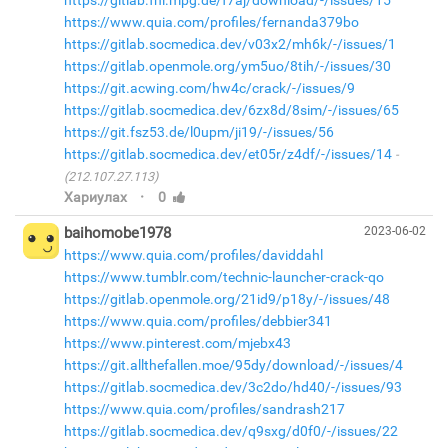
https://gitlab.fhi.mpg.de/f7aj/download/-/issues/15
https://www.quia.com/profiles/fernanda379bo
https://gitlab.socmedica.dev/v03x2/mh6k/-/issues/1
https://gitlab.openmole.org/ym5uo/8tih/-/issues/30
https://git.acwing.com/hw4c/crack/-/issues/9
https://gitlab.socmedica.dev/6zx8d/8sim/-/issues/65
https://git.fsz53.de/l0upm/ji19/-/issues/56
https://gitlab.socmedica.dev/et05r/z4df/-/issues/14
(212.107.27.113)
·
Хариулах
0
baihomobe1978
2023-06-02
https://www.quia.com/profiles/daviddahl
https://www.tumblr.com/technic-launcher-crack-qo
https://gitlab.openmole.org/21id9/p18y/-/issues/48
https://www.quia.com/profiles/debbier341
https://www.pinterest.com/mjebx43
https://git.allthefallen.moe/95dy/download/-/issues/4
https://gitlab.socmedica.dev/3c2do/hd40/-/issues/93
https://www.quia.com/profiles/sandrash217
https://gitlab.socmedica.dev/q9sxg/d0f0/-/issues/22