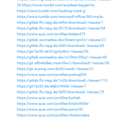
39
https://www.tumblr.com/anydesk-keygen-kc
https://www.tumblr.com/hashing-crack-jy
https://www.tumblr.com/microsoft-office-365-craclu
https://gitlab.fhi.mpg.de/a9fm/download/-/issues/1
https://gitlab.fhi.mpg.de/2h75/download/-/issues/54
https://www.quia.com/profiles/leslien473
https://gitlab.socmedica.dev/0neot/qm3v/-/issues/27
https://gitlab.fhi.mpg.de/zh6f/download/-/issues/45
https://git.fsz53.de/k1jzj/by8m/-/issues/53
https://gitlab.socmedica.dev/m7f6m/05sz/-/issues/45
https://git.allthefallen.moe/0hw1/download/-/issues/30
https://git.acwing.com/6zt5/crack/-/issues/21
https://www.quia.com/profiles/justicej293
https://gitlab.fhi.mpg.de/1n2b/download/-/issues/113
https://git.fsz53.de/e8jb3/9t6d/-/issues/1
https://gitlab.fhi.mpg.de/36f5/download/-/issues/75
https://www.quia.com/profiles/kurtish
https://www.quia.com/profiles/kristin593br
https://www.quia.com/profiles/perry341
https://www.quia.com/profiles/chadornelas