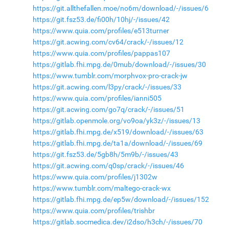
https://git.allthefallen.moe/no6m/download/-/issues/6
https://git.fsz53.de/fi00h/10hj/-/issues/42
https://www.quia.com/profiles/e513turner
https://git.acwing.com/cv64/crack/-/issues/12
https://www.quia.com/profiles/pappas107
https://gitlab.fhi.mpg.de/0mub/download/-/issues/30
https://www.tumblr.com/morphvox-pro-crack-jw
https://git.acwing.com/l3py/crack/-/issues/33
https://www.quia.com/profiles/ianni505
https://git.acwing.com/go7q/crack/-/issues/51
https://gitlab.openmole.org/vo9oa/yk3z/-/issues/13
https://gitlab.fhi.mpg.de/x519/download/-/issues/63
https://gitlab.fhi.mpg.de/ta1a/download/-/issues/69
https://git.fsz53.de/5gb8h/5m9b/-/issues/43
https://git.acwing.com/q0sp/crack/-/issues/46
https://www.quia.com/profiles/j1302w
https://www.tumblr.com/maltego-crack-wx
https://gitlab.fhi.mpg.de/ep5w/download/-/issues/152
https://www.quia.com/profiles/trishbr
https://gitlab.socmedica.dev/i2dso/h3ch/-/issues/70