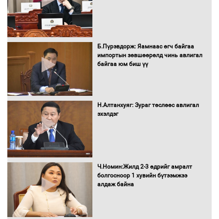
Засгийн газрын ээлжит хуралдаан
болж байна
Б.Пүрэвдорж: Яамнаас өгч байгаа
импортын зөвшөөрөлд чинь авлигал
байгаа юм биш үү
Автомашинд улсын дугаарын тэгш,
сондгойгоор шатахуун олгоно
Н.Алтанхуяг: Зураг төслөөс авлигал
эхэлдэг
Бага орлоготой иргэдийн орлогод
татвар ногдуулахгүй байх эрх зүйн
орчныг бүрдүүллээ
Ч.Номин:Жилд 2-3 өдрийг амралт
болгосноор 1 хувийн бүтээмжээ
алдаж байна
Хөшөө бүтсэн түүхийг өгүүлэх 7