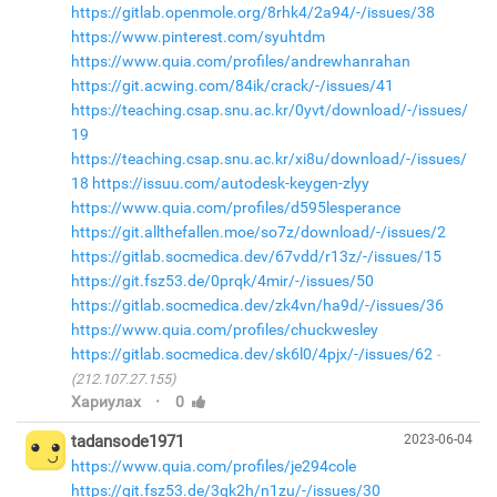
https://gitlab.openmole.org/8rhk4/2a94/-/issues/38
https://www.pinterest.com/syuhtdm
https://www.quia.com/profiles/andrewhanrahan
https://git.acwing.com/84ik/crack/-/issues/41
https://teaching.csap.snu.ac.kr/0yvt/download/-/issues/
19
https://teaching.csap.snu.ac.kr/xi8u/download/-/issues/
18
https://issuu.com/autodesk-keygen-zlyy
https://www.quia.com/profiles/d595lesperance
https://git.allthefallen.moe/so7z/download/-/issues/2
https://gitlab.socmedica.dev/67vdd/r13z/-/issues/15
https://git.fsz53.de/0prqk/4mir/-/issues/50
https://gitlab.socmedica.dev/zk4vn/ha9d/-/issues/36
https://www.quia.com/profiles/chuckwesley
https://gitlab.socmedica.dev/sk6l0/4pjx/-/issues/62
(212.107.27.155)
·
Хариулах
0
tadansode1971
2023-06-04
https://www.quia.com/profiles/je294cole
https://git.fsz53.de/3qk2h/n1zu/-/issues/30