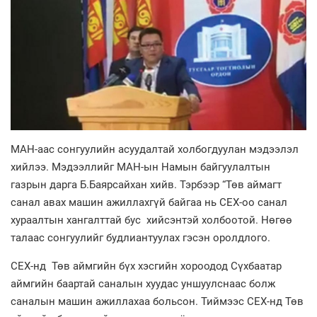
МАН-аас сонгуулийн асуудалтай холбогдуулан мэдээлэл
хийлээ. Мэдээллийг МАН-ын Намын байгуулалтын
газрын дарга Б.Баярсайхан хийв. Тэрбээр “Төв аймагт
санал авах машин ажиллахгүй байгаа нь СЕХ-оо санал
хураалтын хангалттай бус хийсэнтэй холбоотой. Нөгөө
талаас сонгуулийг будлиантуулах гэсэн оролдлого.
СЕХ-нд Төв аймгийн бүх хэсгийн хороодод Сүхбаатар
аймгийн баартай саналын хуудас уншуулснаас болж
саналын машин ажиллахаа больсон. Тиймээс СЕХ-нд Төв