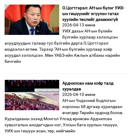
О.Цогтгэрэл: АН-ын бүлэг УИХ-
ын гишүүнийг эгүүлэн татах
хуулийн төслийг дэмжихгүй
2026-04-13 өмнө
УИХ дахьн АН-ын бүлийн
бүлгийн хурлаар хэлэлцсэн
асуудлуудын талаар тус бүлгийн дарга О.Цогтгэрэл
мэдээлэл өглөө. Тэрээр "АН-ын бүлгийн хурлаар хоёр
асуудал хэлэлцсэн. Мөн ҮАБЗ-ийн Ажлын албаны нарийн
бичгийн
Ардчилсан нам хоёр талд
хуралдав
2026-04-10 өмнө
АН-ын Үндэсний бодлогын
хорооны 68 дугаар хуралдаан
өчигдөр Төрийн ордонд болов.
Хуралдааны эхэнд Монгол Улсад өрнөсөн Ардчилсан
хувьсгалын анхдагчдын нэг, Улсын бага хурлын гишүүн,
УИХ-ын гишүүн асан, төр, нийгмийн