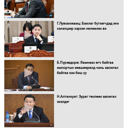
Г.Лувсанжамц: Баялаг бүтээгчдэд энэ
хэлэлцээр хэрхэн нөлөөлөх вэ
Б.Пүрэвдорж: Яамнаас өгч байгаа
импортын зөвшөөрөлд чинь авлигал
байгаа юм биш үү
Н.Алтанхуяг: Зураг төслөөс авлигал
эхэлдэг