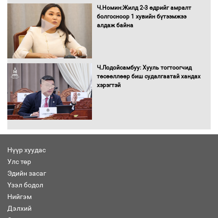
Ч.Номин:Жилд 2-3 өдрийг амралт
болгосноор 1 хувийн бүтээмжээ
алдаж байна
Ч.Лодойсамбуу: Хууль тогтоогчид
төсөөллөөр биш судалгаатай хандах
хэрэгтэй
Нүүр хуудас
Улс төр
Эдийн засаг
Үзэл бодол
Нийгэм
Дэлхий