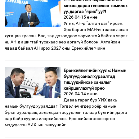
ынхаа дараа генсекээ томилох
уу, даргаа “ярих” уу?!
2026-04-15 өмнө
Уг нь, АН-д “алтан цаг” ирсэн.
Эрх баригч МАН-ын засагласан
хугацаа тулсан. Бас, тэд дотооддоо зөрчилтэй байгаа зэрэг
нь АН-д ашигтай тусахаас өөр аргагүй болсон. Аятайхан
яваад байвал АН ирэх 2027 оны Ерөнхийлөгчийн
Ерөнхийлөгчийн хууль: Намын
бүлгүүд санал хураалтад
гишүүдийнхээ саналыг
хайрцаглахгүй орно
2026-04-14 өмнө
Даваа гараг бүр УИХ дахь
намын бүлгүүд хуралддаг. Тэгвэл өчигдөр хоёр намын
бүлэг хуралдаж, хэлэлцсэн асуудлын талаар бүлгийн дарга
нар байр сууриа илэрхийллээ. Ерөнхийлөгчөөс өргөн
мэдүүлсэн УИХ-ын гишүүнийг