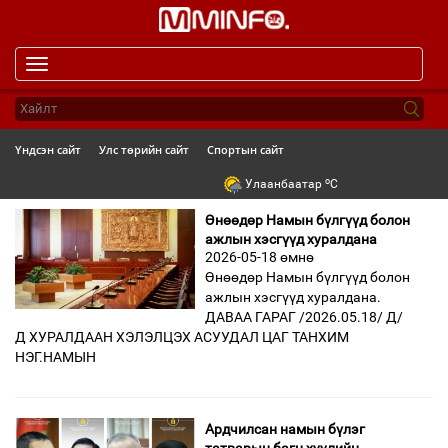
Toggle
navigation
Үндсэн сайт
Улс төрийн сайт
Спортын сайт
o
Улаанбаатар
C
Өнөөдөр Намын бүлгүүд болон
ажлын хэсгүүд хуралдана
2026-05-18 өмнө
Өнөөдөр Намын бүлгүүд болон
ажлын хэсгүүд хуралдана.
ДАВАА ГАРАГ /2026.05.18/ Д/
Д ХУРАЛДААН ХЭЛЭЛЦЭХ АСУУДАЛ ЦАГ ТАНХИМ
НЭГ.НАМЫН
Ардчилсан намын бүлэг