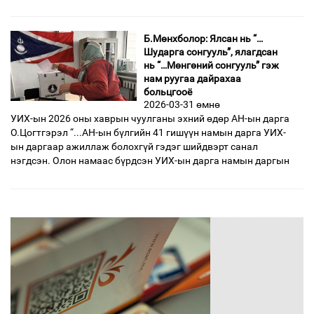
Б.Мөнхболор: Ялсан нь “…
Шударга сонгууль”, ялагдсан
нь “…Мөнгөний сонгууль” гэж
нам руугаа дайрахаа
больцгооё
2026-03-31 өмнө
УИХ-ын 2026 оны хаврын чуулганы эхний өдөр АН-ын дарга
О.Цогтгэрэл “...АН-ын бүлгийн 41 гишүүн намын дарга УИХ-
ын даргаар ажиллаж болохгүй гэдэг шийдвэрт санал
нэгдсэн. Олон намаас бүрдсэн УИХ-ын дарга намын даргын
өмнөх
1
2
3
4
5
6
7
8
9
дараах