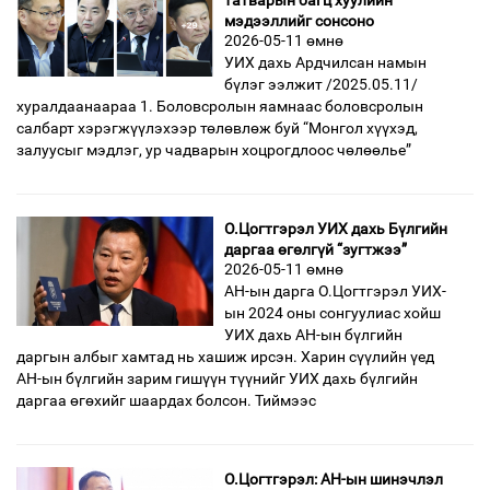
татварын багц хуулийн
мэдээллийг сонсоно
2026-05-11 өмнө
УИХ дахь Ардчилсан намын
бүлэг ээлжит /2025.05.11/
хуралдаанаараа 1. Боловсролын яамнаас боловсролын
салбарт хэрэгжүүлэхээр төлөвлөж буй “Монгол хүүхэд,
залуусыг мэдлэг, ур чадварын хоцрогдлоос чөлөөлье”
О.Цогтгэрэл УИХ дахь Бүлгийн
даргаа өгөлгүй “зугтжээ”
2026-05-11 өмнө
АН-ын дарга О.Цогтгэрэл УИХ-
ын 2024 оны сонгуулиас хойш
УИХ дахь АН-ын бүлгийн
даргын албыг хамтад нь хашиж ирсэн. Харин сүүлийн үед
АН-ын бүлгийн зарим гишүүн түүнийг УИХ дахь бүлгийн
даргаа өгөхийг шаардах болсон. Тиймээс
О.Цогтгэрэл: АН-ын шинэчлэл