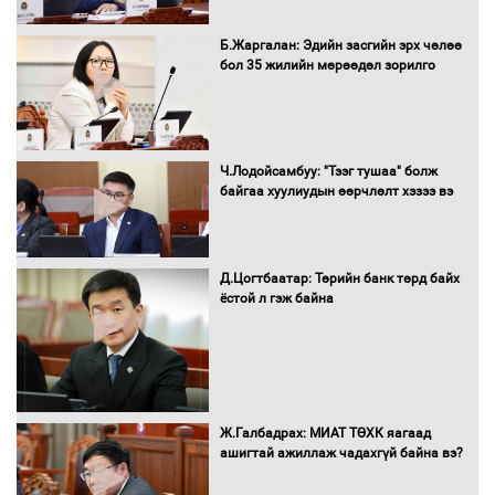
Б.Жаргалан: Эдийн засгийн эрх чөлөө
бол 35 жилийн мөрөөдөл зорилго
Ч.Лодойсамбуу: "Тээг тушаа" болж
байгаа хуулиудын өөрчлөлт хэзээ вэ
Д.Цогтбаатар: Төрийн банк төрд байх
ёстой л гэж байна
Ж.Галбадрах: МИАТ ТӨХК яагаад
ашигтай ажиллаж чадахгүй байна вэ?