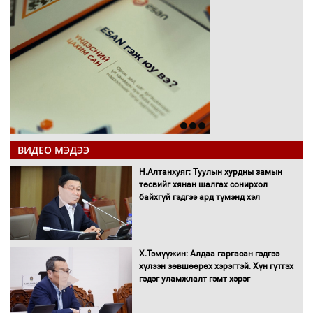
ВИДЕО МЭДЭЭ
Н.Алтанхуяг: Туулын хурдны замын
төсвийг хянан шалгах сонирхол
байхгүй гэдгээ ард түмэнд хэл
Х.Тэмүүжин: Алдаа гаргасан гэдгээ
хүлээн зөвшөөрөх хэрэгтэй. Хүн гүтгэх
гэдэг уламжлалт гэмт хэрэг