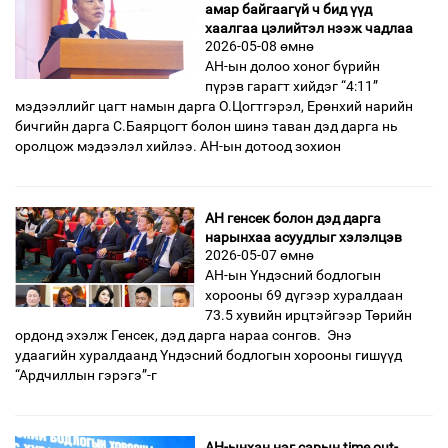
амар байгаагүй ч бид үүд
хаалгаа цэлийтэл нээж чадлаа
2026-05-08 өмнө
АН-ын долоо хоног бүрийн
пүрэв гарагт хийдэг “4:11”
мэдээллийг цагт намын дарга О.Цогтгэрэл, Ерөнхий нарийн
бичгийн дарга С.Баярцогт болон шинэ таван дэд дарга нь
оролцож мэдээлэл хийлээ. АН-ын дотоод зохион
АН генсек болон дэд дарга
нарынхаа асуудлыг хэлэлцэв
2026-05-07 өмнө
АН-ын Үндэсний бодлогын
хорооны 69 дүгээр хуралдаан
73.5 хувийн ирцтэйгээр Төрийн
ордонд эхэлж Генсек, дэд дарга нараа сонгов. Энэ
удаагийн хуралдаанд Үндэсний бодлогын хорооны гишүүд
“Ардчиллын гэрэгэ”-г
АН-ынхан нэг сарын time out-