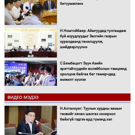
битүүмжлэнэ
Н.Номтойбаяр: Аймгуудад тулгамдаж
буй асуудлуудыг Засгийн газрын
хуралдаанд танилцуулж,
шийдвэрлүүлнэ
С.Бямбацогт Зүүн Азийн
эрэгтэйчүүдийн волейболын тэмцээнд
оролцож байгаа баг тамирчдад
амжилт хүслээ
ВИДЕО МЭДЭЭ
Автобензин, дизель түлшний онцгой
Н.Алтанхуяг: Туулын хурдны замын
албан татварыг тэглэлээ
төсвийг хянан шалгах сонирхол
байхгүй гэдгээ ард түмэнд хэл