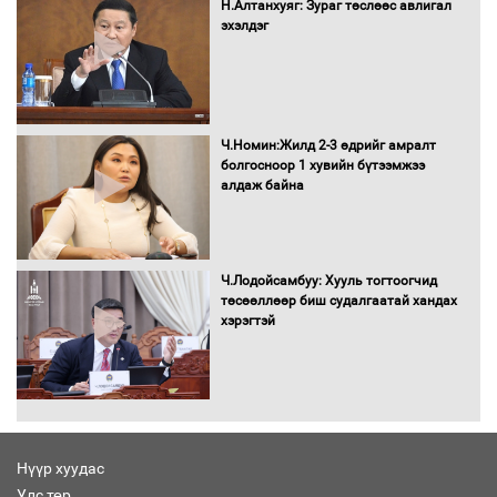
Н.Алтанхуяг: Зураг төслөөс авлигал
эхэлдэг
Бага орлоготой иргэдийн орлогод
татвар ногдуулахгүй байх эрх зүйн
орчныг бүрдүүллээ
Ч.Номин:Жилд 2-3 өдрийг амралт
болгосноор 1 хувийн бүтээмжээ
алдаж байна
Хөшөө бүтсэн түүхийг өгүүлэх 7
баримт
Ч.Лодойсамбуу: Хууль тогтоогчид
төсөөллөөр биш судалгаатай хандах
хэрэгтэй
Хөвсгөл нуурын лусыг тахих төрийн
тахилгын ёслол боллоо
Нүүр хуудас
Улс төр