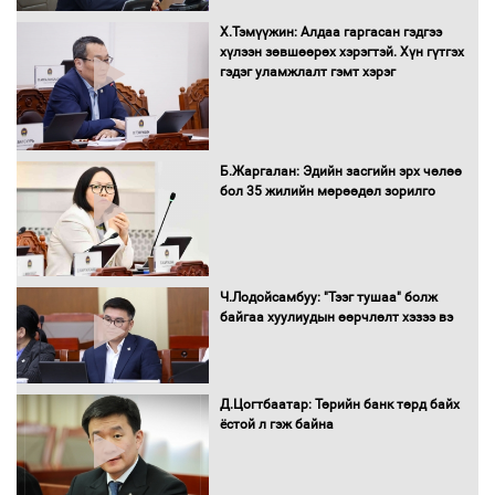
Х.Тэмүүжин: Алдаа гаргасан гэдгээ
Санхүүгийн хэмнэлтийн горимд эрүүл
хүлээн зөвшөөрөх хэрэгтэй. Хүн гүтгэх
мэндийн салбар хамаарахгүй
гэдэг уламжлалт гэмт хэрэг
Нөөцийн махны худалдаа,
Б.Жаргалан: Эдийн засгийн эрх чөлөө
борлуулалтыг нээлттэй ил тод
бол 35 жилийн мөрөөдөл зорилго
болгоно
Монгол Улс “COP17”-д “Тал хээрийн
Ч.Лодойсамбуу: "Тээг тушаа" болж
төлөвлөгөө”-гөө танилцуулна
байгаа хуулиудын өөрчлөлт хэзээ вэ
Д.Цогтбаатар: Төрийн банк төрд байх
ёстой л гэж байна
16 төрлийн эмийг нэг эх үүсвэрээс
худалдан авах журмыг баталлаа