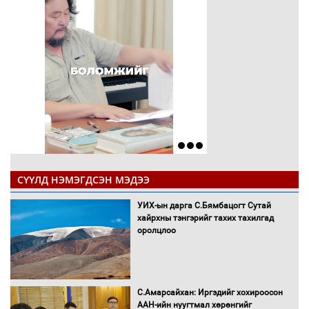
СҮҮЛД НЭМЭГДСЭН МЭДЭЭ
УИХ-ын дарга С.Бямбацогт Сутай
хайрхны тэнгэрийг тахих тахилгад
оролцлоо
С.Амарсайхан: Иргэдийг хохироосон
ААН-ийн нуугтмал хөрөнгийг