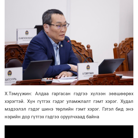
Х.Тэмүүжин: Алдаа гаргасан гэдгээ хүлээн зөвшөөрөх
хэрэгтэй. Хүн гүтгэх гэдэг уламжлалт гэмт хэрэг. Худал
мэдээлэл гэдэг шинэ төрлийн гэмт хэрэг. Гэтэл бид энэ
нэрийн дор гүтгэх гэдгээ оруулчхаад байна