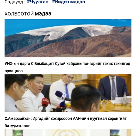
#Чуулган
#Видео мэдээ
Сэдвүүд :
ХОЛБООТОЙ
МЭДЭЭ
УИХ-ын дарга С.Бямбацогт Сутай хайрхны тэнгэрийг тахих тахилгад
оролцлоо
С.Амарсайхан: Иргэдийг хохироосон ААН-ийн нуугтмал хөрөнгийг
битүүмжлэнэ