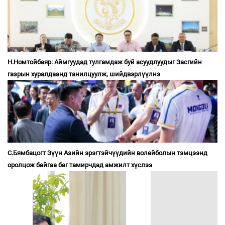
Н.Номтойбаяр: Аймгуудад тулгамдаж буй асуудлуудыг Засгийн
газрын хуралдаанд танилцуулж, шийдвэрлүүлнэ
С.Бямбацогт Зүүн Азийн эрэгтэйчүүдийн волейболын тэмцээнд
оролцож байгаа баг тамирчдад амжилт хүслээ