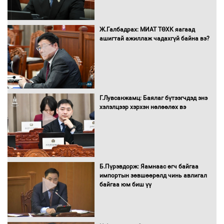
Бүх шатанд хэмнэлтийн горимд
Ж.Галбадрах: МИАТ ТӨХК яагаад
шилжиж, найр наадам, зөвлөгөөн,
ашигтай ажиллаж чадахгүй байна вэ?
гадаад томилолтыг хориглолоо
Сайд нар төсвөө хэрхэн зарцуулах вэ?
Г.Лувсанжамц: Баялаг бүтээгчдэд энэ
хэлэлцээр хэрхэн нөлөөлөх вэ
Засгийн газрын ээлжит хуралдаан
болж байна
Б.Пүрэвдорж: Яамнаас өгч байгаа
импортын зөвшөөрөлд чинь авлигал
байгаа юм биш үү
Автомашинд улсын дугаарын тэгш,
сондгойгоор шатахуун олгоно