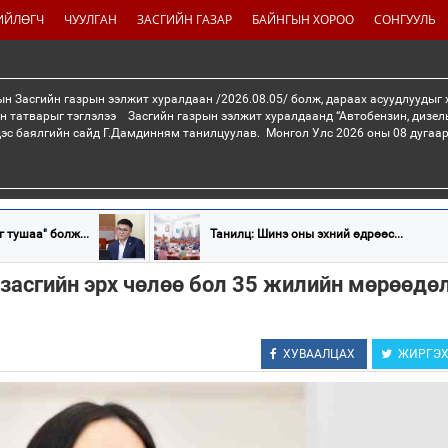
ИЙЛӨГЧ
ЧУУЛГАН
ЗАСГИЙН ГАЗАР
БАЙНГЫН ХОРОО
СОНГУУЛЬ
н Засгийн газрын ээлжит хуралдаан /2026.08.05/ болж, дараах асуудлуудыг
н татварыг тэглэлээ Засгийн газрын ээлжит хуралдаанд “Автобензин, дизел
дэс баялгийн сайд Г.Дамдинням танилцуулав. Монгол Улс 2026 оны 08 дугаар 
г тушаа" болж...
Танилц: Шинэ оны эхний өдрөөс...
засгийн эрх чөлөө бол 35 жилийн мөрөөдө
ХУВААЛЦАХ
ЖИРГЭ