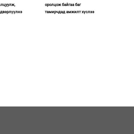
илцуулж,
оролцож байгаа баг
двэрлүүлнэ
тамирчдад амжилт хүслээ