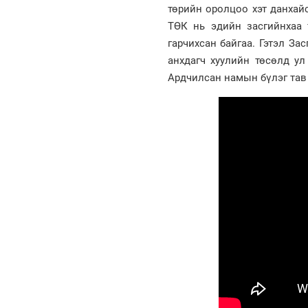
төрийн оролцоо хэт данхайс
ТӨК нь эдийн засгийнхаа 
гарчихсан байгаа. Гэтэл За
анхдагч хуулийн төсөлд ул
Ардчилсан намын бүлэг тав 