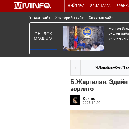
НИЙТЛЭЛ
ЯРИЛЦЛАГА
ЕРӨНХ
Үндсэн сайт
Улс төрийн сайт
Спортын сайт
Монгол Улсы
ОНЦЛОХ
онцгой алба
МЭДЭЭ
үйлдвэр, эр
Ч.Лодойсамбуу: "Тээ
Б.Жаргалан: Эдийн 
зорилго
Kuzmo
2025-12-30