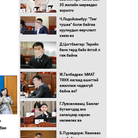
Бүх шатанд хэмнэлтийн
35 жилийн мөрөөдөл
горимд шилжиж, найр
зорилго
наадам, зөвлөгөөн,
гадаад томилолтыг
Ч.Лодойсамбуу: "Тээг
хориглолоо
тушаа" болж байгаа
хуулиудын өөрчлөлт
Сайд нар төсвөө хэрхэн
хэзээ вэ
зарцуулах вэ?
Д.Цогтбаатар: Төрийн
банк төрд байх ёстой л
гэж байна
Засгийн газрын ээлжит
хуралдаан болж байна
Ж.Галбадрах: МИАТ
ТӨХК яагаад ашигтай
Автомашинд улсын
ажиллаж чадахгүй
дугаарын тэгш,
байна вэ?
сондгойгоор шатахуун
олгоно
Г.Лувсанжамц: Баялаг
бүтээгчдэд энэ
Бага орлоготой
хэлэлцээр хэрхэн
иргэдийн орлогод
нөлөөлөх вэ
ь
татвар ногдуулахгүй
байх эрх зүйн орчныг
бан
Б.Пүрэвдорж: Яамнаас
бүрдүүллээ