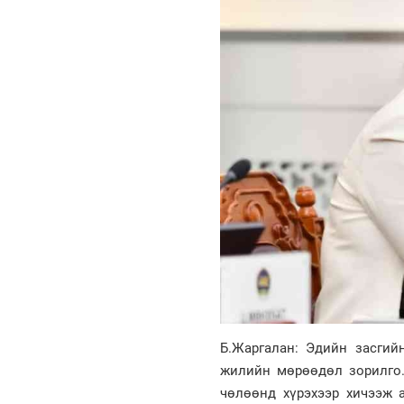
Б.Жаргалан: Эдийн засги
жилийн мөрөөдөл зорилго.
чөлөөнд хүрэхээр хичээж 