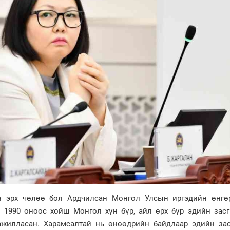
йн эрх чөлөө бол Ардчилсан Монгол Улсын иргэдийн өнгө
 1990 оноос хойш Монгол хүн бүр, айл өрх бүр эдийн засг
ажилласан. Харамсалтай нь өнөөдрийн байдлаар эдийн зас