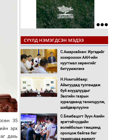
СҮҮЛД НЭМЭГДСЭН МЭДЭЭ
С.Амарсайхан: Иргэдийг
хохироосон ААН-ийн
нуугтмал хөрөнгийг
битүүмжлэнэ
Н.Номтойбаяр:
Аймгуудад тулгамдаж
буй асуудлуудыг
Засгийн газрын
хуралдаанд танилцуулж,
шийдвэрлүүлнэ
С.Бямбацогт Зүүн Азийн
рсөн 35
эрэгтэйчүүдийн
волейболын тэмцээнд
ийн эрх
оролцож байгаа баг
аг дахь
тамирчдад амжилт