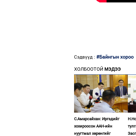
#Байнгын хороо
Сэдвүүд :
ХОЛБООТОЙ
МЭДЭЭ
С.Амарсайхан: Иргэдийг
Н.Н
хохироосон ААН-ийн
тул
нуугтмал хөрөнгийг
Зас