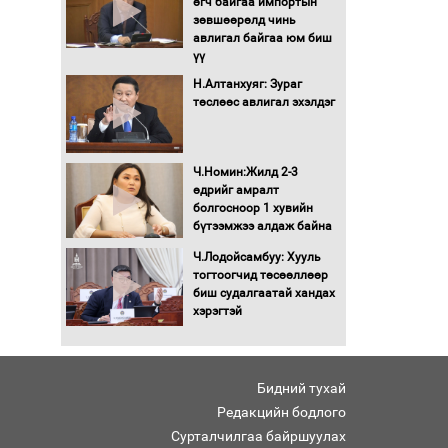
өгч байгаа импортын
Хөшөө бүтсэн түүхийг
зөвшөөрөлд чинь
өгүүлэх 7 баримт
авлигал байгаа юм биш
үү
Хөвсгөл нуурын лусыг
Н.Алтанхуяг: Зураг
тахих төрийн тахилгын
төслөөс авлигал эхэлдэг
ёслол боллоо
“Хар жагсаалт”-ын
Ч.Номин:Жилд 2-3
асуудлыг цэгцлэх
өдрийг амралт
чиглэлээр
болгосноор 1 хувийн
Монголбанкны
бүтээмжээ алдаж байна
удирдлагад 30 хоногийн
Ч.Лодойсамбуу: Хууль
хугацаатай үүрэг өглөө
тогтоогчид төсөөллөөр
Ерөнхий сайд Н.Учрал
биш судалгаатай хандах
олимпиадын хүрээнд
хэрэгтэй
гарсан зардлыг
шийдвэрлэж өгөхөөр
болов
Бидний тухай
Энэ намар 1-6 дугаар
ангийн хүүхдүүдэд
Редакцийн бодлого
сургуулийн автобус
Сурталчилгаа байршуулах
үйлчилнэ