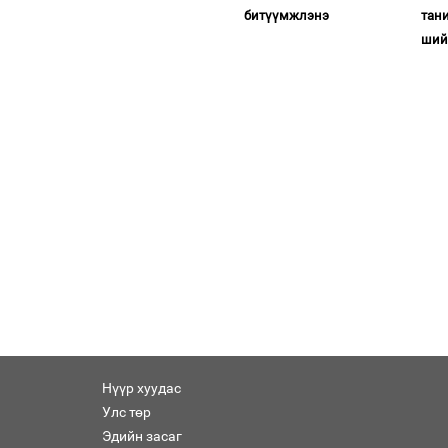
битүүмжлэнэ
тан
ший
Нүүр хуудас
Улс төр
Эдийн засаг