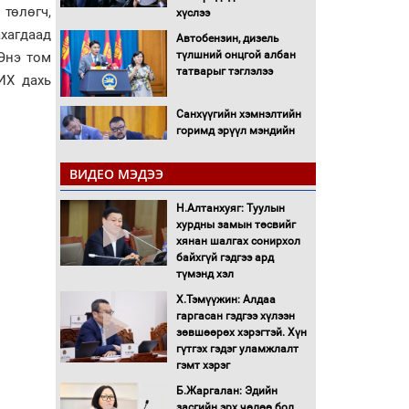
 төлөгч,
хүслээ
хагдаад
Автобензин, дизель
түлшний онцгой албан
 Энэ том
татварыг тэглэлээ
ИХ дахь
Санхүүгийн хэмнэлтийн
горимд эрүүл мэндийн
салбар хамаарахгүй
ВИДЕО МЭДЭЭ
Нөөцийн махны
худалдаа, борлуулалтыг
Н.Алтанхуяг: Туулын
нээлттэй ил тод болгоно
хурдны замын төсвийг
хянан шалгах сонирхол
байхгүй гэдгээ ард
Монгол Улс “COP17”-д
түмэнд хэл
“Тал хээрийн
төлөвлөгөө”-гөө
Х.Тэмүүжин: Алдаа
танилцуулна
гаргасан гэдгээ хүлээн
зөвшөөрөх хэрэгтэй. Хүн
16 төрлийн эмийг нэг эх
гүтгэх гэдэг уламжлалт
үүсвэрээс худалдан авах
гэмт хэрэг
журмыг баталлаа
Б.Жаргалан: Эдийн
засгийн эрх чөлөө бол