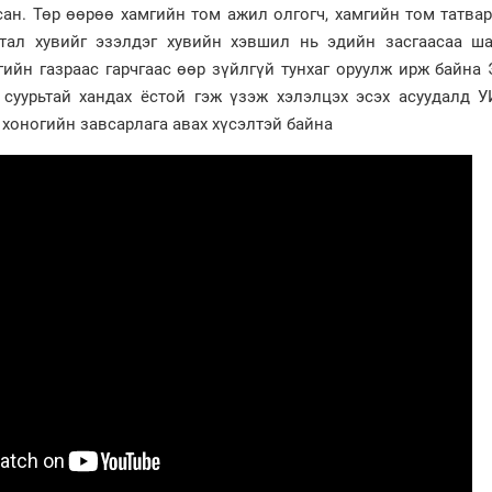
ан. Төр өөрөө хамгийн том ажил олгогч, хамгийн том татвар
тал хувийг эзэлдэг хувийн хэвшил нь эдийн засгаасаа ша
сгийн газраас гарчгаас өөр зүйлгүй тунхаг оруулж ирж байна
 суурьтай хандах ёстой гэж үзэж хэлэлцэх эсэх асуудалд У
хоногийн завсарлага авах хүсэлтэй байна