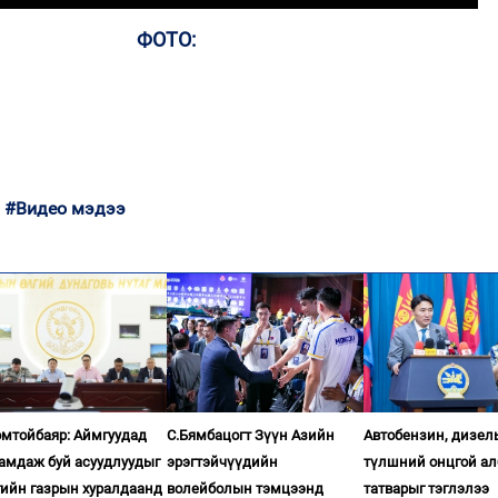
ФОТО:
#Видео мэдээ
омтойбаяр: Аймгуудад
С.Бямбацогт Зүүн Азийн
Автобензин, дизел
гамдаж буй асуудлуудыг
эрэгтэйчүүдийн
түлшний онцгой ал
гийн газрын хуралдаанд
волейболын тэмцээнд
татварыг тэглэлээ